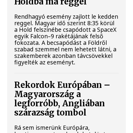
Holdba ma reggel
Rendhagyó esemény zajlott le kedden
reggel. Magyar idő szerint 8:35 körül
a Hold felszínébe csapódott a SpaceX
egyik Falcon–9 rakétájának felső
fokozata. A becsapódást a Földről
szabad szemmel nem lehetett látni, a
szakemberek azonban távcsövekkel
figyelték az eseményt.
Rekordok Európában –
Magyarország a
legforróbb, Angliában
szárazság tombol
Rá sem ismerünk Európára,