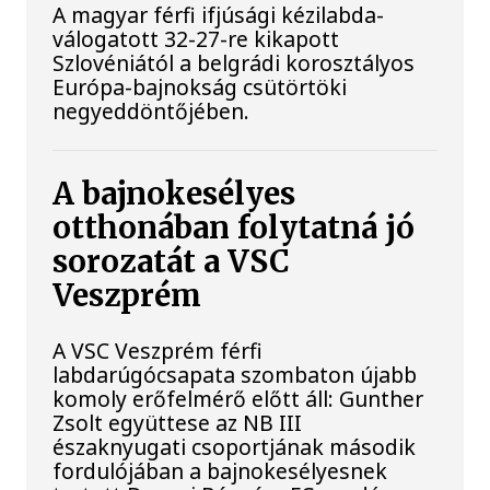
A magyar férfi ifjúsági kézilabda-
válogatott 32-27-re kikapott
Szlovéniától a belgrádi korosztályos
Európa-bajnokság csütörtöki
negyeddöntőjében.
A bajnokesélyes
otthonában folytatná jó
sorozatát a VSC
Veszprém
A VSC Veszprém férfi
labdarúgócsapata szombaton újabb
komoly erőfelmérő előtt áll: Gunther
Zsolt együttese az NB III
északnyugati csoportjának második
fordulójában a bajnokesélyesnek