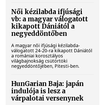
Női kézilabda ifjúsági
vb: a magyar válogatott
kikapott Dániától a
negyeddöntőben
A magyar női ifjúsági kézilabda-
válogatott 24-20-ra kikapott Dániától
a romániai korosztályos
világbajnokság csütörtöki
negyeddöntőjében, Pitesti-ben.
HunGarian Baja: japán
indulója is lesz a
várpalotai versenynek