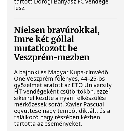
tartott Dorogi Bányász FC vendége
lesz.
Nielsen bravúrokkal,
Imre két góllal
mutatkozott be
Veszprém-mezben
A bajnoki és Magyar Kupa-címvédő
One Veszprém fölényes, 44–25-ös
győzelmet aratott az ETO University
HT vendégeként csütörtökön, ezzel
sikerrel kezdte a nyári felkészülési
mérkőzések sorát. Xavier Pascual
együttese nagy tempót diktált, és a
találkozó nagy részében kézben
tartotta az eseményeket.