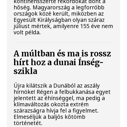
kontinensszerte rekordokat dönt a
hőség. Magyarország a legforróbb
országok közé került, miközben az
Egyesült Királyságban olyan száraz
júliust mértek, amilyenre 155 éve nem
volt példa.
A múltban és ma is rossz
hírt hoz a dunai Ínség-
szikla
Újra kilátszik a Dunából az aszály
hírnöke! Régen a felbukkanása egyet
jelentett az éhínséggel, ma pedig a
klímaváltozás okozta extrém
szárazságra hívja fel a figyelmet.
Elmeséljük a baljós kőtömb
történetét.