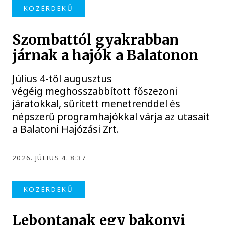
KÖZÉRDEKŰ
Szombattól gyakrabban
járnak a hajók a Balatonon
Július 4-től augusztus
végéig meghosszabbított főszezoni
járatokkal, sűrített menetrenddel és
népszerű programhajókkal várja az utasait
a Balatoni Hajózási Zrt.
2026. JÚLIUS 4. 8:37
KÖZÉRDEKŰ
Lebontanak egy bakonyi