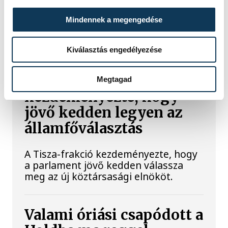
fejlesztésekért és a paksi blokkok
működéséért, arra figyelmeztet: az
Mindennek a megengedése
erőmű olyan üzemállapotban van,
amelyre eredetileg nem tervezték.
Kiválasztás engedélyezése
A Tisza-frakció
Megtagad
kezdeményezte, hogy
jövő kedden legyen az
államfőválasztás
A Tisza-frakció kezdeményezte, hogy
a parlament jövő kedden válassza
meg az új köztársasági elnököt.
Valami óriási csapódott a