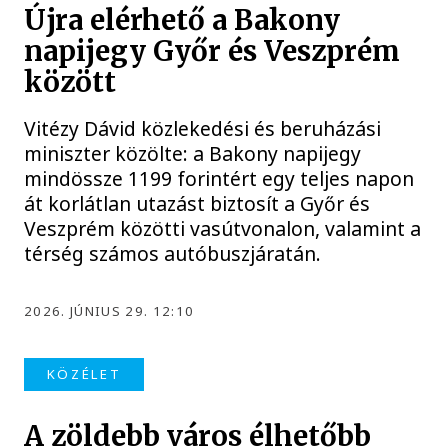
Újra elérhető a Bakony
napijegy Győr és Veszprém
között
Vitézy Dávid közlekedési és beruházási
miniszter közölte: a Bakony napijegy
mindössze 1199 forintért egy teljes napon
át korlátlan utazást biztosít a Győr és
Veszprém közötti vasútvonalon, valamint a
térség számos autóbuszjáratán.
2026. JÚNIUS 29. 12:10
KÖZÉLET
A zöldebb város élhetőbb