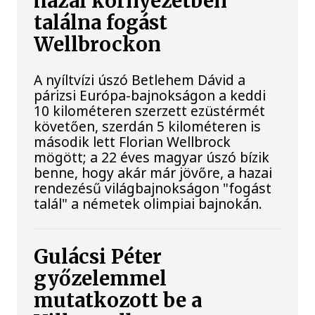
hazai környezetben
találna fogást
Wellbrockon
A nyíltvízi úszó Betlehem Dávid a
párizsi Európa-bajnokságon a keddi
10 kilométeren szerzett ezüstérmét
követően, szerdán 5 kilométeren is
második lett Florian Wellbrock
mögött; a 22 éves magyar úszó bízik
benne, hogy akár már jövőre, a hazai
rendezésű világbajnokságon "fogást
talál" a németek olimpiai bajnokán.
Gulácsi Péter
győzelemmel
mutatkozott be a