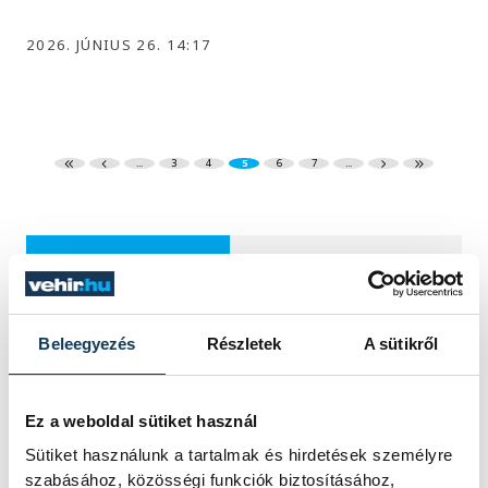
2026. JÚNIUS 26. 14:17
...
3
4
5
6
7
...
KÖZÉLET
Beleegyezés
Részletek
A sütikről
Sorra kerülnek elő
világháborús leletek az
Ez a weboldal sütiket használ
alacsony Dunából
Sütiket használunk a tartalmak és hirdetések személyre
szabásához, közösségi funkciók biztosításához,