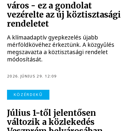
város - ez a gondolat
vezérelte az új köztisztasági
rendeletet
A klímaadaptív gyepkezelés újabb
mérföldkövéhez érkeztünk. A közgyűlés
megszavazta a köztisztasági rendelet
módosítását.
2026. JÚNIUS 29. 12:09
KÖZÉRDEKŰ
Július 1-től jelentősen
változik a közlekedés