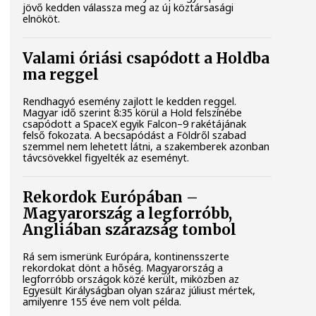
jövő kedden válassza meg az új köztársasági
elnököt.
Valami óriási csapódott a Holdba
ma reggel
Rendhagyó esemény zajlott le kedden reggel.
Magyar idő szerint 8:35 körül a Hold felszínébe
csapódott a SpaceX egyik Falcon–9 rakétájának
felső fokozata. A becsapódást a Földről szabad
szemmel nem lehetett látni, a szakemberek azonban
távcsövekkel figyelték az eseményt.
Rekordok Európában –
Magyarország a legforróbb,
Angliában szárazság tombol
Rá sem ismerünk Európára, kontinensszerte
rekordokat dönt a hőség. Magyarország a
legforróbb országok közé került, miközben az
Egyesült Királyságban olyan száraz júliust mértek,
amilyenre 155 éve nem volt példa.