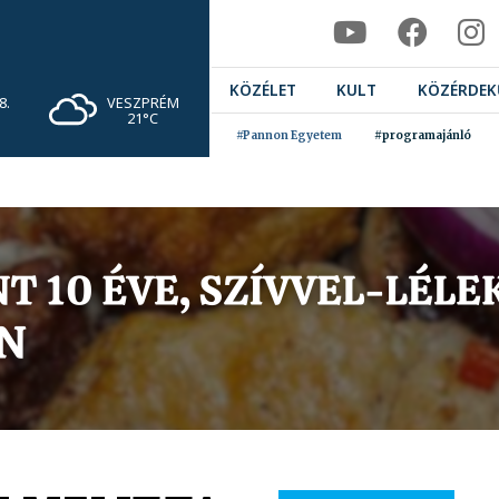
KÖZÉLET
KULT
KÖZÉRDEK
VESZPRÉM
8.
21°C
#Pannon Egyetem
#programajánló