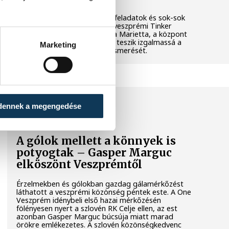
Látványos kísérletek, kreatív feladatok és sok-sok
élmény várja a gyerekeket a veszprémi Tinker
Labsben. Videónkban Balassa Marietta, a központ
vezetője mutatja be, hogyan teszik izgalmassá a
Marketing
természettudományok megismerését.
SPORT
dennek a megengedése
A gólok mellett a könnyek is
potyogtak – Gasper Marguc
elköszönt Veszprémtől
Érzelmekben és gólokban gazdag gálamérkőzést
láthatott a veszprémi közönség péntek este. A One
Veszprém idénybeli első hazai mérkőzésén
fölényesen nyert a szlovén RK Celje ellen, az est
azonban Gasper Marguc búcsúja miatt marad
örökre emlékezetes. A szlovén közönségkedvenc