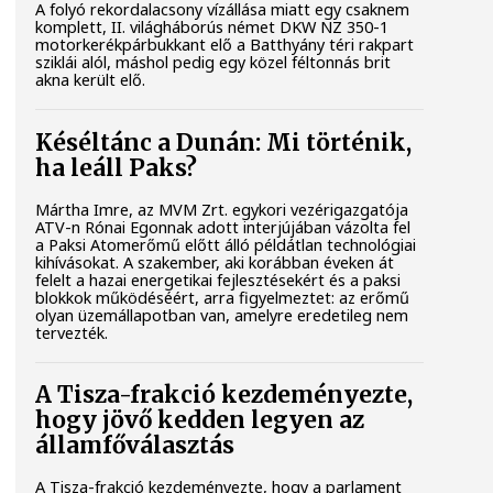
A folyó rekordalacsony vízállása miatt egy csaknem
komplett, II. világháborús német DKW NZ 350-1
motorkerékpárbukkant elő a Batthyány téri rakpart
sziklái alól, máshol pedig egy közel féltonnás brit
akna került elő.
Késéltánc a Dunán: Mi történik,
ha leáll Paks?
Mártha Imre, az MVM Zrt. egykori vezérigazgatója
ATV-n Rónai Egonnak adott interjújában vázolta fel
a Paksi Atomerőmű előtt álló példátlan technológiai
kihívásokat. A szakember, aki korábban éveken át
felelt a hazai energetikai fejlesztésekért és a paksi
blokkok működéséért, arra figyelmeztet: az erőmű
olyan üzemállapotban van, amelyre eredetileg nem
tervezték.
A Tisza-frakció kezdeményezte,
hogy jövő kedden legyen az
államfőválasztás
A Tisza-frakció kezdeményezte, hogy a parlament