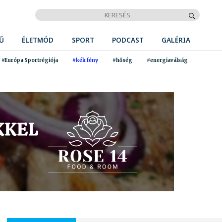
Ű
ÉLETMÓD
SPORT
PODCAST
GALÉRIA
#Európa Sportrégiója
#kék fény
#hőség
#energiaválság