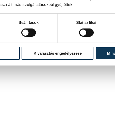
sznált más szolgáltatásokból gyűjtöttek.
Beállítások
Statisztikai
Kiválasztás engedélyezése
Min