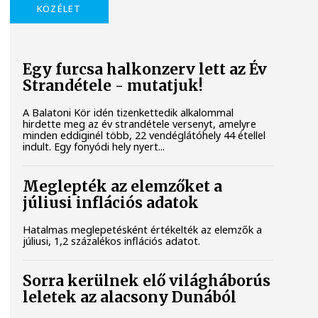
KÖZÉLET
Egy furcsa halkonzerv lett az Év
Strandétele - mutatjuk!
A Balatoni Kör idén tizenkettedik alkalommal
hirdette meg az év strandétele versenyt, amelyre
minden eddiginél több, 22 vendéglátóhely 44 étellel
indult. Egy fonyódi hely nyert...
Meglepték az elemzőket a
júliusi inflációs adatok
Hatalmas meglepetésként értékelték az elemzők a
júliusi, 1,2 százalékos inflációs adatot.
Sorra kerülnek elő világháborús
leletek az alacsony Dunából