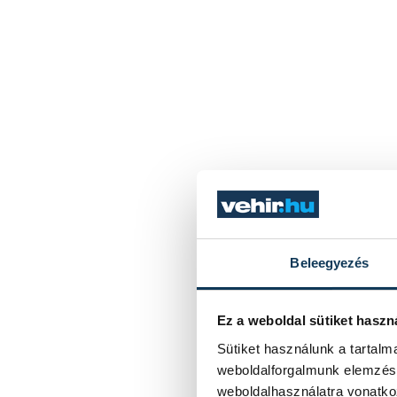
Beleegyezés
Ez a weboldal sütiket haszn
Sütiket használunk a tartal
weboldalforgalmunk elemzésé
weboldalhasználatra vonatko