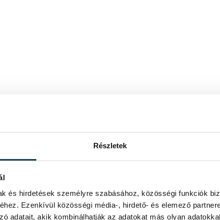
Részletek
ál
mak és hirdetések személyre szabásához, közösségi funkciók biz
hez. Ezenkívül közösségi média-, hirdető- és elemező partner
zó adatait, akik kombinálhatják az adatokat más olyan adatokka