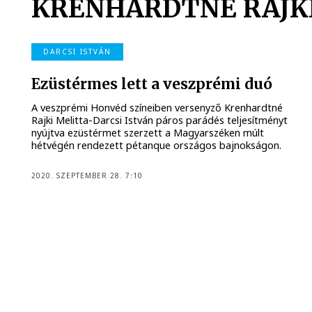
KRENHARDTNÉ RAJK
DARCSI ISTVÁN
Ezüstérmes lett a veszprémi duó
A veszprémi Honvéd színeiben versenyző Krenhardtné
Rajki Melitta-Darcsi István páros parádés teljesítményt
nyújtva ezüstérmet szerzett a Magyarszéken múlt
hétvégén rendezett pétanque országos bajnokságon.
2020. SZEPTEMBER 28. 7:10