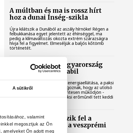
A múltban és ma is rossz hírt
hoz a dunai Ínség-szikla
Újra kilátszik a Dunából az aszály hírnöke! Régen a
felbukkanása egyet jelentett az éhínséggel, ma
pedig a klímaváltozás okozta extrém szárazságra
hívja fel a figyelmet. Elmeséljük a baljós kőtömb
történetét.
Magyar Péter: Magyarország
energiaellátása stabil
Jelenleg stabil Magyarország energiaellátása, a paksi
erőmű munkatársai azon dolgoznak, hogy az utolsó
A sütikről
még termelő turbina hibamentesen működjön -
közölte a miniszterelnök a paksi erőműnél tett keddi
látogatása során.
tosításához, valamint
Játék közben fedezik fel a
einkkel megosztjuk az Ön
tudomány világát a veszprémi
gyerekek
l, amelyeket Ön adott meg