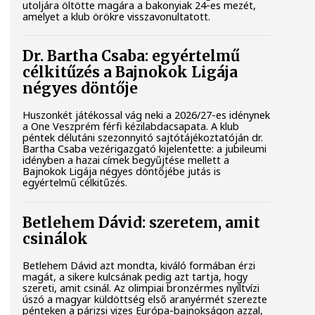
utoljára öltötte magára a bakonyiak 24-es mezét,
amelyet a klub örökre visszavonultatott.
Dr. Bartha Csaba: egyértelmű
célkitűzés a Bajnokok Ligája
négyes döntője
Huszonkét játékossal vág neki a 2026/27-es idénynek
a One Veszprém férfi kézilabdacsapata. A klub
péntek délutáni szezonnyitó sajtótájékoztatóján dr.
Bartha Csaba vezérigazgató kijelentette: a jubileumi
idényben a hazai címek begyűjtése mellett a
Bajnokok Ligája négyes döntőjébe jutás is
egyértelmű célkitűzés.
Betlehem Dávid: szeretem, amit
csinálok
Betlehem Dávid azt mondta, kiváló formában érzi
magát, a sikere kulcsának pedig azt tartja, hogy
szereti, amit csinál. Az olimpiai bronzérmes nyíltvízi
úszó a magyar küldöttség első aranyérmét szerezte
pénteken a párizsi vizes Európa-bajnokságon azzal,