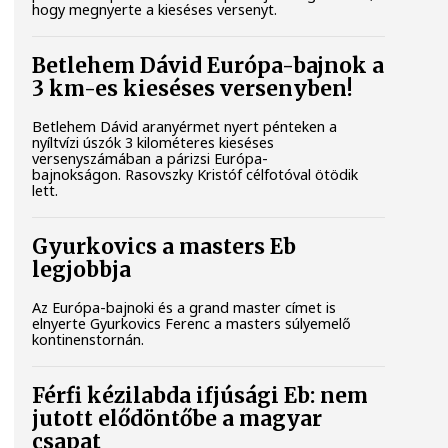
hogy megnyerte a kieséses versenyt.
Betlehem Dávid Európa-bajnok a
3 km-es kieséses versenyben!
Betlehem Dávid aranyérmet nyert pénteken a
nyíltvízi úszók 3 kilométeres kieséses
versenyszámában a párizsi Európa-
bajnokságon. Rasovszky Kristóf célfotóval ötödik
lett.
Gyurkovics a masters Eb
legjobbja
Az Európa-bajnoki és a grand master címet is
elnyerte Gyurkovics Ferenc a masters súlyemelő
kontinenstornán.
Férfi kézilabda ifjúsági Eb: nem
jutott elődöntőbe a magyar
csapat