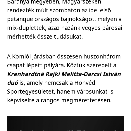
Baranya megyében, Magyarszéken
rendezték múlt szombaton az idei első
pétanque országos bajnokságot, melyen a
mix-duplettek, azaz hazánk vegyes párosai
mérhették össze tudásukat.
A Komlói járásban összesen huszonhárom
csapat lépett pályára. Köztük szerepelt a
Krenhardtné Rajki Melitta-Darcsi István
duó
is, amely nemcsak a Honvéd
Sportegyesületet, hanem városunkat is
képviselte a rangos megmérettetésen.