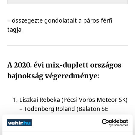
– összegezte gondolatait a páros férfi
tagja.
A 2020. évi mix-duplett országos
bajnokság végeredménye:
Liszkai Rebeka (Pécsi Vörös Meteor SK)
– Todenberg Roland (Balaton SE
Szigliget)
Krenhardtné Rajki Melitta – Darcsi