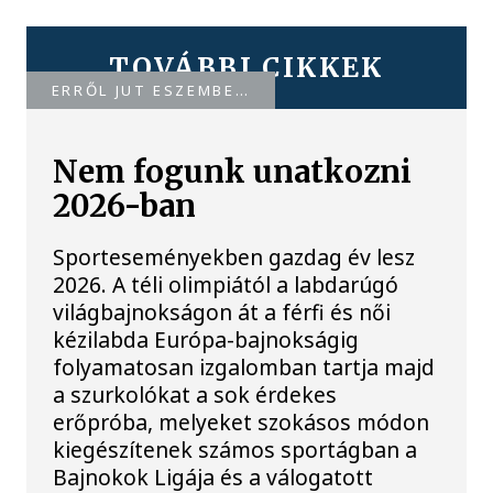
TOVÁBBI CIKKEK
ERRŐL JUT ESZEMBE…
Nem fogunk unatkozni
2026-ban
Sporteseményekben gazdag év lesz
2026. A téli olimpiától a labdarúgó
világbajnokságon át a férfi és női
kézilabda Európa-bajnokságig
folyamatosan izgalomban tartja majd
a szurkolókat a sok érdekes
erőpróba, melyeket szokásos módon
kiegészítenek számos sportágban a
Bajnokok Ligája és a válogatott