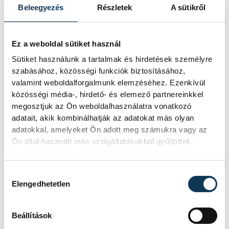
István (Veszprémi Honvéd SE)
Beleegyezés
Részletek
A sütikről
Tálosiné Mocsirán Ágnes – Tálosi
Krisztián (Pécsi VSK)
Ez a weboldal sütiket használ
Szabó Kitti (Magyarszéki ÖSE) – Kutasi
Sütiket használunk a tartalmak és hirdetések személyre
Péter (Pécsi VSK)
szabásához, közösségi funkciók biztosításához,
valamint weboldalforgalmunk elemzéséhez. Ezenkívül
közösségi média-, hirdető- és elemező partnereinkkel
megosztjuk az Ön weboldalhasználatra vonatkozó
sport
adatait, akik kombinálhatják az adatokat más olyan
adatokkal, amelyeket Ön adott meg számukra vagy az
Veszprémi Honvéd Sportegyesület
Ön által használt más szolgáltatásokból gyűjtöttek.
Darcsi István
pétanque
Hozzájárulás kiválasztása
Krenhardtné Rajki Melitta
Elengedhetetlen
Beállítások