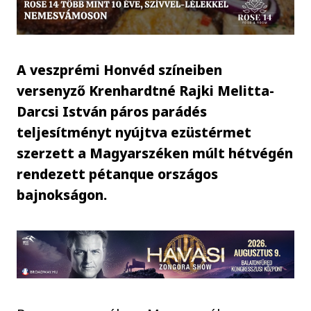
A veszprémi Honvéd színeiben
versenyző Krenhardtné Rajki Melitta-
Darcsi István páros parádés
teljesítményt nyújtva ezüstérmet
szerzett a Magyarszéken múlt hétvégén
rendezett pétanque országos
bajnokságon.