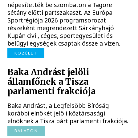
népesítették be szombaton a Tagore
sétány előtti partszakaszt. Az Európa
Sportrégiója 2026 programsorozat
részeként megrendezett Sárkányhajó
Kupán civil, céges, sportegyesületi és
belügyi egységek csaptak össze a vízen.
KÖZÉLET
Baka Andrást jelöli
államfőnek a Tisza
parlamenti frakciója
Baka Andrást, a Legfelsőbb Bíróság
korábbi elnökét jelöli köztársasági
elnöknek a Tisza párt parlamenti frakciója.
BALATON