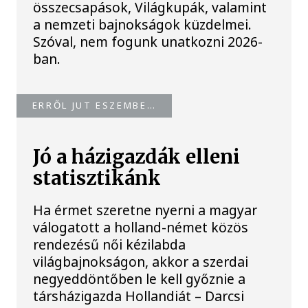
összecsapások, Világkupák, valamint
a nemzeti bajnokságok küzdelmei.
Szóval, nem fogunk unatkozni 2026-
ban.
ERRŐL JUT ESZEMBE…
Jó a házigazdák elleni
statisztikánk
Ha érmet szeretne nyerni a magyar
válogatott a holland-német közös
rendezésű női kézilabda
világbajnokságon, akkor a szerdai
negyeddöntőben le kell győznie a
társházigazda Hollandiát – Darcsi