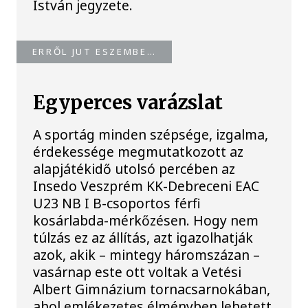
István jegyzete.
ERRŐL JUT ESZEMBE…
Egyperces varázslat
A sportág minden szépsége, izgalma,
érdekessége megmutatkozott az
alapjátékidő utolsó percében az
Insedo Veszprém KK-Debreceni EAC
U23 NB I B-csoportos férfi
kosárlabda-mérkőzésen. Hogy nem
túlzás ez az állítás, azt igazolhatják
azok, akik – mintegy háromszázan –
vasárnap este ott voltak a Vetési
Albert Gimnázium tornacsarnokában,
ahol emlékezetes élményben lehetett