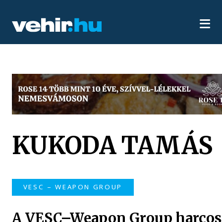
KUKODA TAMÁS
VESC – WEAPON GROUP
A VESC–Weapon Group harcos