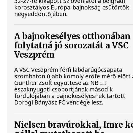
32-27-re kikapott Szlovéniától a belgrádi
korosztályos Európa-bajnokság csütörtöki
negyeddöntőjében.
A bajnokesélyes otthonában
folytatná jó sorozatát a VSC
Veszprém
A VSC Veszprém férfi labdarúgócsapata
szombaton újabb komoly erőfelmérő előtt á
Gunther Zsolt együttese az NB III
északnyugati csoportjának második
fordulójában a bajnokesélyesnek tartott
Dorogi Bányász FC vendége lesz.
Nielsen bravúrokkal, Imre k