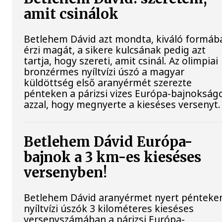
amit csinálok
Betlehem Dávid azt mondta, kiváló formáb
érzi magát, a sikere kulcsának pedig azt
tartja, hogy szereti, amit csinál. Az olimpiai
bronzérmes nyíltvízi úszó a magyar
küldöttség első aranyérmét szerezte
pénteken a párizsi vizes Európa-bajnokság
azzal, hogy megnyerte a kieséses versenyt.
Betlehem Dávid Európa-
bajnok a 3 km-es kieséses
versenyben!
Betlehem Dávid aranyérmet nyert pénteke
nyíltvízi úszók 3 kilométeres kieséses
versenyszámában a párizsi Európa-