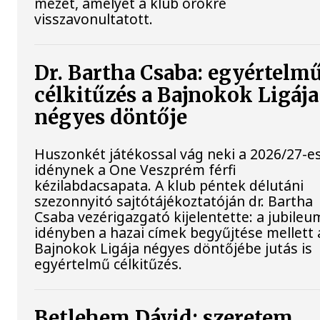
mezét, amelyet a klub örökre
visszavonultatott.
Dr. Bartha Csaba: egyértelm
célkitűzés a Bajnokok Ligája
négyes döntője
Huszonkét játékossal vág neki a 2026/27-e
idénynek a One Veszprém férfi
kézilabdacsapata. A klub péntek délutáni
szezonnyitó sajtótájékoztatóján dr. Bartha
Csaba vezérigazgató kijelentette: a jubileu
idényben a hazai címek begyűjtése mellett 
Bajnokok Ligája négyes döntőjébe jutás is
egyértelmű célkitűzés.
Betlehem Dávid: szeretem,