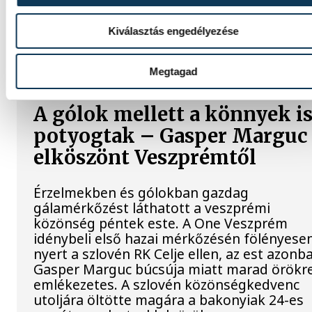
Kiválasztás engedélyezése
SPORT
Megtagad
A gólok mellett a könnyek i
potyogtak – Gasper Marguc
elköszönt Veszprémtől
Érzelmekben és gólokban gazdag
gálamérkőzést láthatott a veszprémi
közönség péntek este. A One Veszprém
idénybeli első hazai mérkőzésén fölényese
nyert a szlovén RK Celje ellen, az est azonb
Gasper Marguc búcsúja miatt marad örökr
emlékezetes. A szlovén közönségkedvenc
utoljára öltötte magára a bakonyiak 24-es