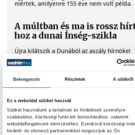
mértek, amilyenre 155 éve nem volt példa.
A múltban és ma is rossz hír
hoz a dunai Ínség-szikla
Újra kilátszik a Dunából az aszály hírnöke!
Régen a felbukkanása egyet jelentett az
éhínséggel, ma pedig a klímaváltozás okoz
extrém szárazságra hívja fel a figyelmet.
Elmeséljük a baljós kőtömb történetét.
Beleegyezés
Részletek
A sütikről
Magyar Péter: Magyarorszá
Ez a weboldal sütiket használ
energiaellátása stabil
Sütiket használunk a tartalmak és hirdetések személyre
szabásához, közösségi funkciók biztosításához, valamint
Jelenleg stabil Magyarország energiaellátás
weboldalforgalmunk elemzéséhez. Ezenkívül közösségi méd
a paksi erőmű munkatársai azon dolgoznak
hirdető- és elemező partnereinkkel megosztjuk az Ön