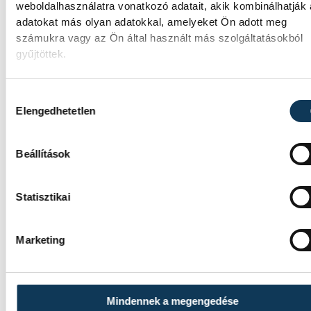
hogy az utolsó még termelő turbina
weboldalhasználatra vonatkozó adatait, akik kombinálhatják
hibamentesen működjön - közölte a
adatokat más olyan adatokkal, amelyeket Ön adott meg
miniszterelnök a paksi erőműnél tett keddi
számukra vagy az Ön által használt más szolgáltatásokból
látogatása során.
gyűjtöttek.
Hozzájárulás kiválasztása
Játék közben fedezik fel a
Elengedhetetlen
tudomány világát a veszpré
gyerekek
Beállítások
Látványos kísérletek, kreatív feladatok és
sok-sok élmény várja a gyerekeket a
Statisztikai
veszprémi Tinker Labsben. Videónkban
Balassa Marietta, a központ vezetője mutat
Marketing
be, hogyan teszik izgalmassá a
természettudományok megismerését.
Mindennek a megengedése