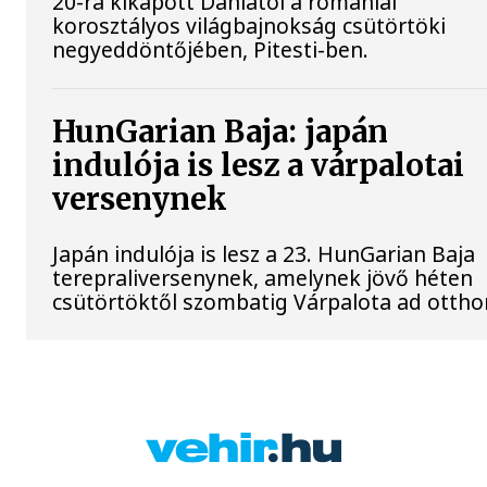
20-ra kikapott Dániától a romániai
korosztályos világbajnokság csütörtöki
negyeddöntőjében, Pitesti-ben.
HunGarian Baja: japán
indulója is lesz a várpalotai
versenynek
Japán indulója is lesz a 23. HunGarian Baja
terepraliversenynek, amelynek jövő héten
csütörtöktől szombatig Várpalota ad ottho