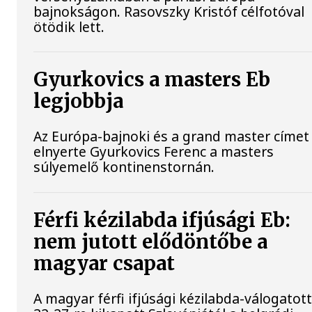
bajnokságon. Rasovszky Kristóf célfotóval
ötödik lett.
Gyurkovics a masters Eb
legjobbja
Az Európa-bajnoki és a grand master címet 
elnyerte Gyurkovics Ferenc a masters
súlyemelő kontinenstornán.
Férfi kézilabda ifjúsági Eb:
nem jutott elődöntőbe a
magyar csapat
A magyar férfi ifjúsági kézilabda-válogatot