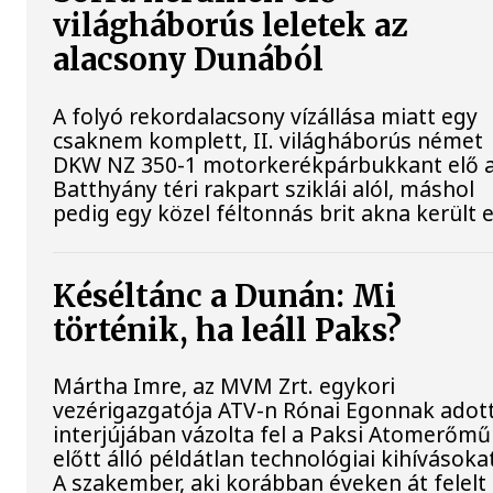
világháborús leletek az
alacsony Dunából
A folyó rekordalacsony vízállása miatt egy
csaknem komplett, II. világháborús német
DKW NZ 350-1 motorkerékpárbukkant elő 
Batthyány téri rakpart sziklái alól, máshol
pedig egy közel féltonnás brit akna került e
Késéltánc a Dunán: Mi
történik, ha leáll Paks?
Mártha Imre, az MVM Zrt. egykori
vezérigazgatója ATV-n Rónai Egonnak adot
interjújában vázolta fel a Paksi Atomerőmű
előtt álló példátlan technológiai kihívásoka
A szakember, aki korábban éveken át felelt