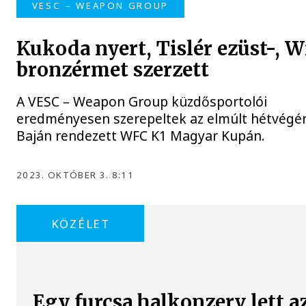
VESC – WEAPON GROUP
Kukoda nyert, Tislér ezüst-, W
bronzérmet szerzett
A VESC – Weapon Group küzdősportolói
eredményesen szerepeltek az elmúlt hétvégé
Baján rendezett WFC K1 Magyar Kupán.
2023. OKTÓBER 3. 8:11
KÖZÉLET
Egy furcsa halkonzerv lett a