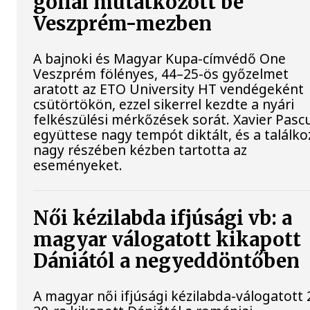
góllal mutatkozott be
Veszprém-mezben
A bajnoki és Magyar Kupa-címvédő One
Veszprém fölényes, 44–25-ös győzelmet
aratott az ETO University HT vendégeként
csütörtökön, ezzel sikerrel kezdte a nyári
felkészülési mérkőzések sorát. Xavier Pasc
együttese nagy tempót diktált, és a találko
nagy részében kézben tartotta az
eseményeket.
Női kézilabda ifjúsági vb: a
magyar válogatott kikapott
Dániától a negyeddöntőben
A magyar női ifjúsági kézilabda-válogatott 