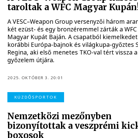
taroltak a WFC Magyar Kupán
A VESC–Weapon Group versenyzői három aran
két ezüst- és egy bronzéremmel zárták a WFC
Magyar Kupát Baján. A csapatból kiemelkedet
korábbi Európa-bajnok és világkupa-győztes 
Regina, aki első menetes TKO-val tért vissza a
győzelem útjára.
2025. OKTÓBER 3. 20:01
KÜZDŐSPORTOK
Nemzetközi mezőnyben
bizonyítottak a veszprémi kic
boxosok