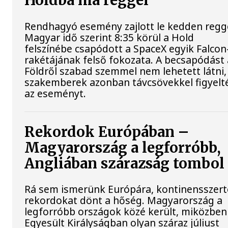
Holdba ma reggel
Rendhagyó esemény zajlott le kedden regge
Magyar idő szerint 8:35 körül a Hold
felszínébe csapódott a SpaceX egyik Falcon
rakétájának felső fokozata. A becsapódást 
Földről szabad szemmel nem lehetett látni,
szakemberek azonban távcsövekkel figyelt
az eseményt.
Rekordok Európában –
Magyarország a legforróbb,
Angliában szárazság tombol
Rá sem ismerünk Európára, kontinensszert
rekordokat dönt a hőség. Magyarország a
legforróbb országok közé került, miközben
Egyesült Királyságban olyan száraz júliust