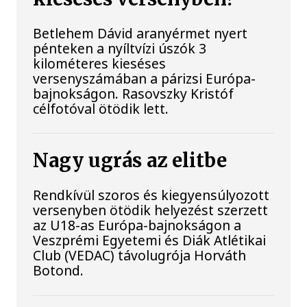
Betlehem Dávid aranyérmet nyert
pénteken a nyíltvízi úszók 3
kilométeres kieséses
versenyszámában a párizsi Európa-
bajnokságon. Rasovszky Kristóf
célfotóval ötödik lett.
Nagy ugrás az elitbe
Rendkívül szoros és kiegyensúlyozott
versenyben ötödik helyezést szerzett
az U18-as Európa-bajnokságon a
Veszprémi Egyetemi és Diák Atlétikai
Club (VEDAC) távolugrója Horváth
Botond.