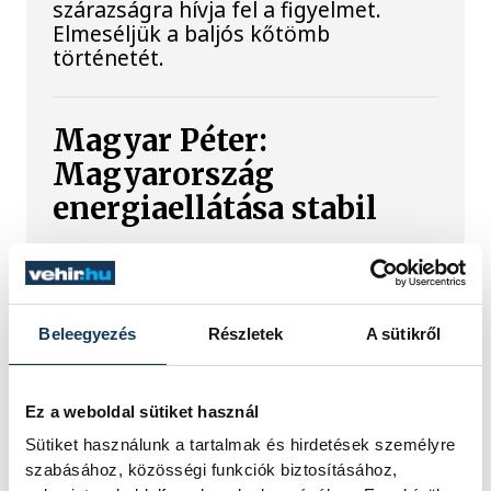
szárazságra hívja fel a figyelmet.
Elmeséljük a baljós kőtömb
történetét.
Magyar Péter:
Magyarország
energiaellátása stabil
Jelenleg stabil Magyarország
energiaellátása, a paksi erőmű
munkatársai azon dolgoznak, hogy az
utolsó még termelő turbina
Beleegyezés
Részletek
A sütikről
hibamentesen működjön - közölte a
miniszterelnök a paksi erőműnél tett
keddi látogatása során.
Ez a weboldal sütiket használ
Sütiket használunk a tartalmak és hirdetések személyre
szabásához, közösségi funkciók biztosításához,