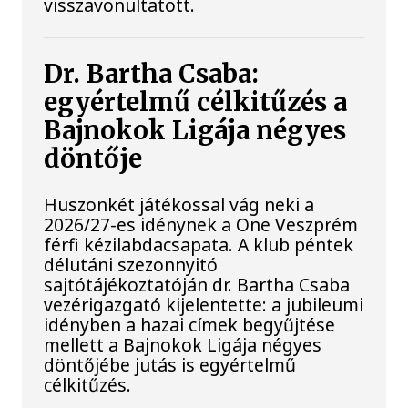
visszavonultatott.
Dr. Bartha Csaba:
egyértelmű célkitűzés a
Bajnokok Ligája négyes
döntője
Huszonkét játékossal vág neki a
2026/27-es idénynek a One Veszprém
férfi kézilabdacsapata. A klub péntek
délutáni szezonnyitó
sajtótájékoztatóján dr. Bartha Csaba
vezérigazgató kijelentette: a jubileumi
idényben a hazai címek begyűjtése
mellett a Bajnokok Ligája négyes
döntőjébe jutás is egyértelmű
célkitűzés.