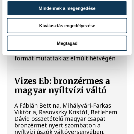
Mindennek a megengedése
Súlyos sikerek küszöbén
Kiválasztás engedélyezése
Három VEDAC-os súlyemelő is
bekerült az Olimpiai Reménységek
Megtagad
Versenyére (ORV) készülő magyar
válogatottba, mindhárman remek
formát mutattak az elmúlt hétvégén.
Vizes Eb: bronzérmes a
magyar nyíltvízi váltó
A Fábián Bettina, Mihályvári-Farkas
Viktória, Rasovszky Kristóf, Betlehem
Dávid összetételű magyar csapat
bronzérmet nyert szombaton a
nyíltvízi úszók váltóversenyében.