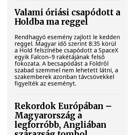
Valami óriási csapódott a
Holdba ma reggel
Rendhagyó esemény zajlott le kedden
reggel. Magyar idő szerint 8:35 körül
a Hold felszínébe csapódott a SpaceX
egyik Falcon–9 rakétájának felső
fokozata. A becsapódást a Földről
szabad szemmel nem lehetett látni, a
szakemberek azonban távcsövekkel
figyelték az eseményt.
Rekordok Európában –
Magyarország a
legforróbb, Angliában
szárazság tombol