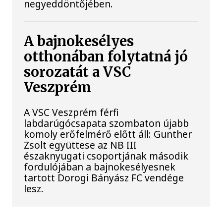
negyeddöntőjében.
A bajnokesélyes
otthonában folytatná jó
sorozatát a VSC
Veszprém
A VSC Veszprém férfi
labdarúgócsapata szombaton újabb
komoly erőfelmérő előtt áll: Gunther
Zsolt együttese az NB III
északnyugati csoportjának második
fordulójában a bajnokesélyesnek
tartott Dorogi Bányász FC vendége
lesz.