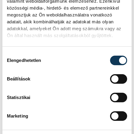
Játék közben fedezik fel
valamint weboldalforgalmunk elemzéséhez. Ezenkívül
a tudomány világát a
közösségi média-, hirdető- és elemező partnereinkkel
megosztjuk az Ön weboldalhasználatra vonatkozó
veszprémi gyerekek
adatait, akik kombinálhatják az adatokat más olyan
adatokkal, amelyeket Ön adott meg számukra vagy az
Látványos kísérletek, kreatív
Ön által használt más szolgáltatásokból gyűjtöttek.
feladatok és sok-sok élmény várja a
gyerekeket a veszprémi Tinker
Labsben. Videónkban Balassa
Hozzájárulás kiválasztása
Marietta, a központ vezetője mutatja
Elengedhetetlen
be, hogyan teszik izgalmassá a
természettudományok
megismerését.
Beállítások
Statisztikai
SPORT
Marketing