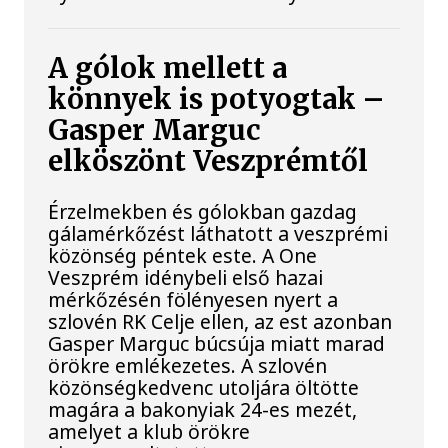
A gólok mellett a
könnyek is potyogtak –
Gasper Marguc
elköszönt Veszprémtől
Érzelmekben és gólokban gazdag
gálamérkőzést láthatott a veszprémi
közönség péntek este. A One
Veszprém idénybeli első hazai
mérkőzésén fölényesen nyert a
szlovén RK Celje ellen, az est azonban
Gasper Marguc búcsúja miatt marad
örökre emlékezetes. A szlovén
közönségkedvenc utoljára öltötte
magára a bakonyiak 24-es mezét,
amelyet a klub örökre