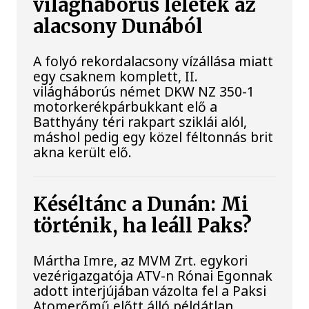
világháborús leletek az
alacsony Dunából
A folyó rekordalacsony vízállása miatt
egy csaknem komplett, II.
világháborús német DKW NZ 350-1
motorkerékpárbukkant elő a
Batthyány téri rakpart sziklái alól,
máshol pedig egy közel féltonnás brit
akna került elő.
Késéltánc a Dunán: Mi
történik, ha leáll Paks?
Mártha Imre, az MVM Zrt. egykori
vezérigazgatója ATV-n Rónai Egonnak
adott interjújában vázolta fel a Paksi
Atomerőmű előtt álló példátlan