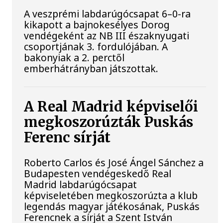
A veszprémi labdarúgócsapat 6–0-ra
kikapott a bajnokesélyes Dorog
vendégeként az NB III északnyugati
csoportjának 3. fordulójában. A
bakonyiak a 2. perctől
emberhátrányban játszottak.
A Real Madrid képviselői
megkoszorúzták Puskás
Ferenc sírját
Roberto Carlos és José Ángel Sánchez a
Budapesten vendégeskedő Real
Madrid labdarúgócsapat
képviseletében megkoszorúzta a klub
legendás magyar játékosának, Puskás
Ferencnek a sírját a Szent István