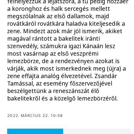
felhelyezzük a lejátszóra, a tű pedig hozzáér
a koronghoz és halk sercegés mellett
megszólalnak az első dallamok, majd
rovátkáról rovátkára haladva kiteljesedik a
zene. Mindezt azok már jól ismerik, akiket
magával rántott a bakelitek iránti
szenvedély, számukra igazi Kánaán lesz
most vasárnap az első veszprémi
lemezbörze, de a rendezvényen azokat is
várják, akik most ismerkednek meg (újra) a
zene effajta analóg élvezetével. Zsandár
Tamással, az esemény főszervezőjével
beszélgettünk a reneszánszát élő
bakelitekről és a közelgő lemezbörzéről.
2022. MÁRCIUS 22. 10:58