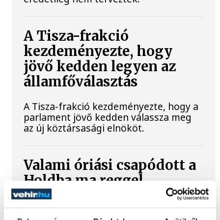
A Tisza-frakció
kezdeményezte, hogy
jövő kedden legyen az
államfőválasztás
A Tisza-frakció kezdeményezte, hogy a
parlament jövő kedden válassza meg
az új köztársasági elnököt.
Valami óriási csapódott a
Holdba ma reggel
Rendhagyó esemény zajlott le kedden
reggel. Magyar idő szerint 8:35 körül a