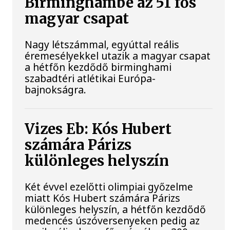
Birminghambe az 51 fős
magyar csapat
Nagy létszámmal, egyúttal reális
éremesélyekkel utazik a magyar csapat
a hétfőn kezdődő birminghami
szabadtéri atlétikai Európa-
bajnokságra.
Vizes Eb: Kós Hubert
számára Párizs
különleges helyszín
Két évvel ezelőtti olimpiai győzelme
miatt Kós Hubert számára Párizs
különleges helyszín, a hétfőn kezdődő
medencés úszóversenyeken pedig az