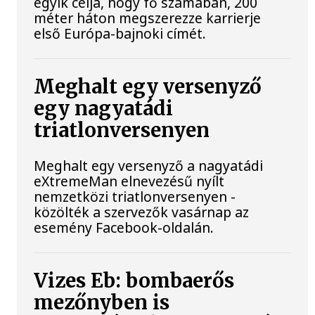
egyik célja, hogy fő számában, 200
méter háton megszerezze karrierje
első Európa-bajnoki címét.
Meghalt egy versenyző
egy nagyatádi
triatlonversenyen
Meghalt egy versenyző a nagyatádi
eXtremeMan elnevezésű nyílt
nemzetközi triatlonversenyen -
közölték a szervezők vasárnap az
esemény Facebook-oldalán.
Vizes Eb: bombaerős
mezőnyben is