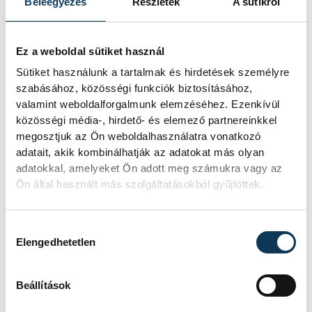
Beleegyezés
Részletek
A sütikről
Hold felszínébe csapódott a SpaceX
egyik Falcon–9 rakétájának felső
fokozata. A becsapódást a Földről
Ez a weboldal sütiket használ
szabad szemmel nem lehetett látni, a
szakemberek azonban távcsövekkel
Sütiket használunk a tartalmak és hirdetések személyre
figyelték az eseményt.
szabásához, közösségi funkciók biztosításához,
valamint weboldalforgalmunk elemzéséhez. Ezenkívül
közösségi média-, hirdető- és elemező partnereinkkel
Rekordok Európában –
megosztjuk az Ön weboldalhasználatra vonatkozó
adatait, akik kombinálhatják az adatokat más olyan
Magyarország a
adatokkal, amelyeket Ön adott meg számukra vagy az
legforróbb, Angliában
Ön által használt más szolgáltatásokból gyűjtöttek.
szárazság tombol
Hozzájárulás kiválasztása
Rá sem ismerünk Európára,
Elengedhetetlen
kontinensszerte rekordokat dönt a
hőség. Magyarország a legforróbb
országok közé került, miközben az
Beállítások
Egyesült Királyságban olyan száraz