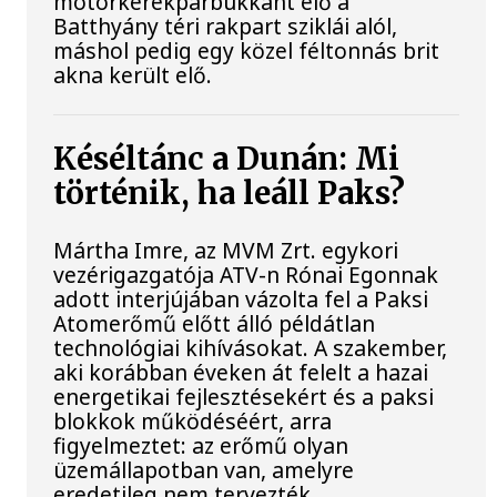
motorkerékpárbukkant elő a
Batthyány téri rakpart sziklái alól,
máshol pedig egy közel féltonnás brit
akna került elő.
Késéltánc a Dunán: Mi
történik, ha leáll Paks?
Mártha Imre, az MVM Zrt. egykori
vezérigazgatója ATV-n Rónai Egonnak
adott interjújában vázolta fel a Paksi
Atomerőmű előtt álló példátlan
technológiai kihívásokat. A szakember,
aki korábban éveken át felelt a hazai
energetikai fejlesztésekért és a paksi
blokkok működéséért, arra
figyelmeztet: az erőmű olyan
üzemállapotban van, amelyre
eredetileg nem tervezték.