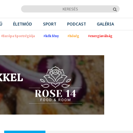
Ű
ÉLETMÓD
SPORT
PODCAST
GALÉRIA
#Európa Sportrégiója
#kék fény
#hőség
#energiaválság