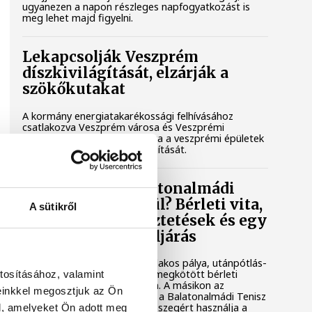
ugyanezen a napon részleges napfogyatkozást is
meg lehet majd figyelni.
Lekapcsolják Veszprém
díszkivilágítását, elzárják a
szökőkutakat
A kormány energiatakarékossági felhívásához
csatlakozva Veszprém városa és Veszprémi
Főegyházmegye is lekapcsolta a veszprémi épületek
és nevezetességek díszkivilágítását.
Mi történik a balatonalmádi
teniszpályák körül? Bérleti vita,
A sütikről
megszakadt egyeztetések és egy
tisztázatlan jogi eljárás
Évtizedes hagyomány, hat salakos pálya, utánpótlás-
nevelés és egy hosszú távra megkötött bérleti
tosításához, valamint
szerződés áll az egyik oldalon. A másikon az
einkkel megosztjuk az Ön
önkormányzat, amely szerint a Balatonalmádi Tenisz
Klub aránytalanul alacsony összegért használja a
l, amelyeket Ön adott meg