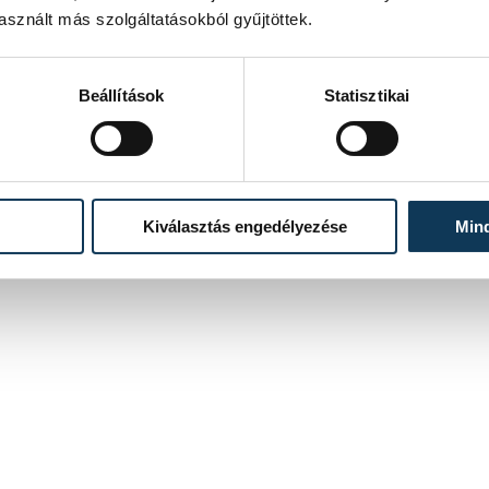
sznált más szolgáltatásokból gyűjtöttek.
Beállítások
Statisztikai
Kiválasztás engedélyezése
Min