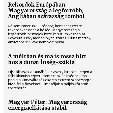
Rekordok Európában –
Magyarország a legforróbb,
Angliában szárazság tombol
Rá sem ismerünk Európára, kontinensszerte
rekordokat dönt a hőség. Magyarország a
legforróbb országok közé került, miközben az
Egyesült Királyságban olyan száraz júliust mértek,
amilyenre 155 éve nem volt példa.
A múltban és ma is rossz hírt
hoz a dunai Ínség-szikla
Újra kilátszik a Dunából az aszály hírnöke! Régen a
felbukkanása egyet jelentett az éhínséggel, ma
pedig a klímaváltozás okozta extrém szárazságra
hívja fel a figyelmet. Elmeséljük a baljós kőtömb
történetét.
Magyar Péter: Magyarország
energiaellátása stabil