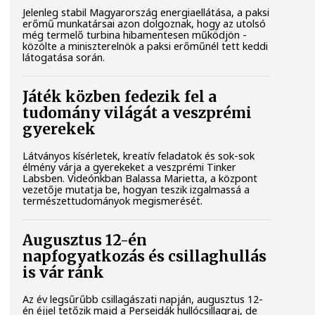
Jelenleg stabil Magyarország energiaellátása, a paksi
erőmű munkatársai azon dolgoznak, hogy az utolsó
még termelő turbina hibamentesen működjön -
közölte a miniszterelnök a paksi erőműnél tett keddi
látogatása során.
Játék közben fedezik fel a
tudomány világát a veszprémi
gyerekek
Látványos kísérletek, kreatív feladatok és sok-sok
élmény várja a gyerekeket a veszprémi Tinker
Labsben. Videónkban Balassa Marietta, a központ
vezetője mutatja be, hogyan teszik izgalmassá a
természettudományok megismerését.
Augusztus 12-én
napfogyatkozás és csillaghullás
is vár ránk
Az év legsűrűbb csillagászati napján, augusztus 12-
én éjjel tetőzik majd a Perseidák hullócsillagraj, de