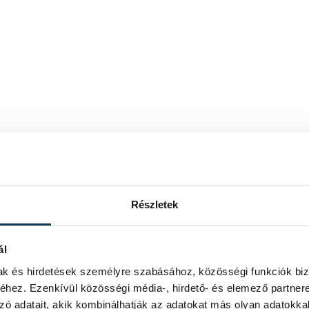
Részletek
ál
mak és hirdetések személyre szabásához, közösségi funkciók biz
hez. Ezenkívül közösségi média-, hirdető- és elemező partner
zó adatait, akik kombinálhatják az adatokat más olyan adatokka