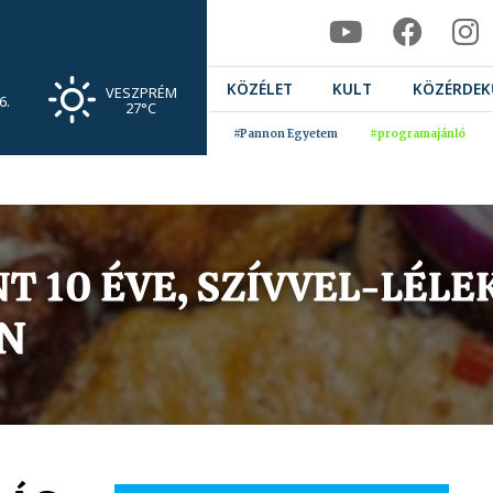
KÖZÉLET
KULT
KÖZÉRDEK
VESZPRÉM
6.
27°C
#Pannon Egyetem
#programajánló