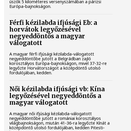
úszók 5 kilométeres versenyszámában a párizsi
Európa-bajnokságon.
Férfi kézilabda ifjúsági Eb: a
horvátok legyőzésével
negyeddöntős a magyar
válogatott
A magyar férfi ifjúsági kézilabda-válogatott
negyeddöntőbe jutott a Belgrádban zajló
korosztályos Európa-bajnokságon, mivel 37-32-re
legyőzte Horvátországot a középdöntő utolsó
fordulójában, kedden.
Női kézilabda ifjúsági vb: Kína
legyőzésével negyeddöntős a
magyar válogatott
A magyar női ifjúsági kézilabda-válogatott
negyeddöntőbe jutott a romániai korosztályos
világbajnokságon, miután 41-36-ra legyőzte Kínát a
középdöntő utolsó fordulójában, kedden Pitesti-