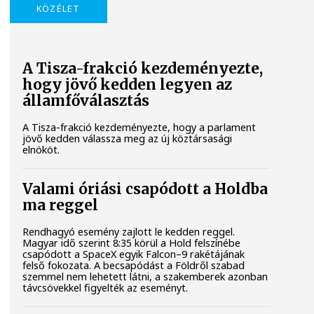
KÖZÉLET
A Tisza-frakció kezdeményezte,
hogy jövő kedden legyen az
államfőválasztás
A Tisza-frakció kezdeményezte, hogy a parlament
jövő kedden válassza meg az új köztársasági
elnököt.
Valami óriási csapódott a Holdba
ma reggel
Rendhagyó esemény zajlott le kedden reggel.
Magyar idő szerint 8:35 körül a Hold felszínébe
csapódott a SpaceX egyik Falcon–9 rakétájának
felső fokozata. A becsapódást a Földről szabad
szemmel nem lehetett látni, a szakemberek azonban
távcsövekkel figyelték az eseményt.