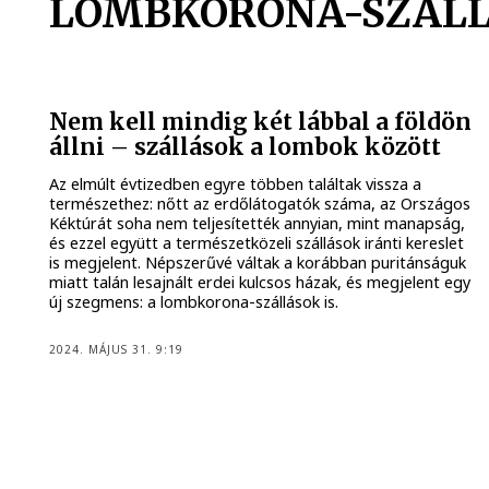
LOMBKORONA-SZÁL
Nem kell mindig két lábbal a földön
állni – szállások a lombok között
Az elmúlt évtizedben egyre többen találtak vissza a
természethez: nőtt az erdőlátogatók száma, az Országos
Kéktúrát soha nem teljesítették annyian, mint manapság,
és ezzel együtt a természetközeli szállások iránti kereslet
is megjelent. Népszerűvé váltak a korábban puritánságuk
miatt talán lesajnált erdei kulcsos házak, és megjelent egy
új szegmens: a lombkorona-szállások is.
2024. MÁJUS 31. 9:19