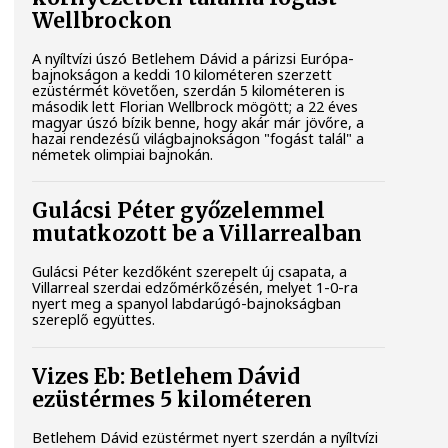
Wellbrockon
A nyíltvízi úszó Betlehem Dávid a párizsi Európa-
bajnokságon a keddi 10 kilométeren szerzett
ezüstérmét követően, szerdán 5 kilométeren is
második lett Florian Wellbrock mögött; a 22 éves
magyar úszó bízik benne, hogy akár már jövőre, a
hazai rendezésű világbajnokságon "fogást talál" a
németek olimpiai bajnokán.
Gulácsi Péter győzelemmel
mutatkozott be a Villarrealban
Gulácsi Péter kezdőként szerepelt új csapata, a
Villarreal szerdai edzőmérkőzésén, melyet 1-0-ra
nyert meg a spanyol labdarúgó-bajnokságban
szereplő együttes.
Vizes Eb: Betlehem Dávid
ezüstérmes 5 kilométeren
Betlehem Dávid ezüstérmet nyert szerdán a nyíltvízi