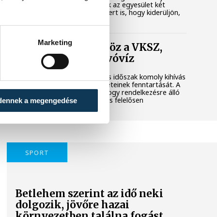
városi területet. Megkerestük az egyesület két
képviselőjét és a polgármestert is, hogy kiderüljön,
hol tart most az ügy.
Marketing
Folyamatosan öntöz a VKSZ,
mégsem fogy az ivóvíz
A tartós hőség és az aszályos időszak komoly kihívás
elé állítja Veszprém zöldfelületeinek fenntartását. A
városvezetés kiemelt célja, hogy rendelkezésre álló
vízkészletekkel takarékosan és felelősen
dennek a megengedése
gazdálkodjunk.
SPORT
Betlehem szerint az idő neki
dolgozik, jövőre hazai
környezetben találna fogást