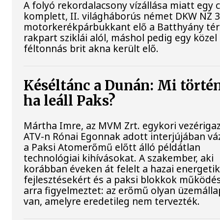
A folyó rekordalacsony vízállása miatt egy
komplett, II. világháborús német DKW NZ 
motorkerékpárbukkant elő a Batthyány tér
rakpart sziklái alól, máshol pedig egy közel
féltonnás brit akna került elő.
Késéltánc a Dunán: Mi történ
ha leáll Paks?
Mártha Imre, az MVM Zrt. egykori vezériga
ATV-n Rónai Egonnak adott interjújában váz
a Paksi Atomerőmű előtt álló példátlan
technológiai kihívásokat. A szakember, aki
korábban éveken át felelt a hazai energetik
fejlesztésekért és a paksi blokkok működés
arra figyelmeztet: az erőmű olyan üzemáll
van, amelyre eredetileg nem tervezték.