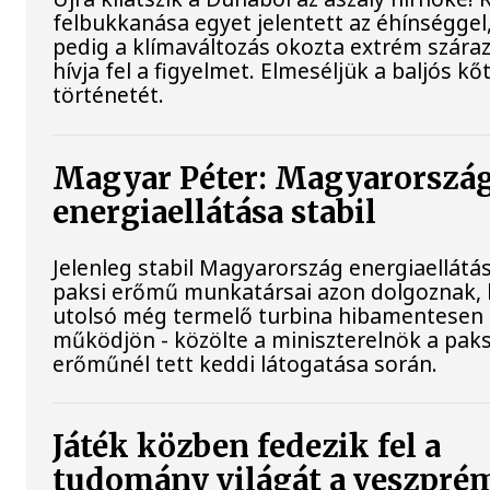
felbukkanása egyet jelentett az éhínséggel
pedig a klímaváltozás okozta extrém szára
hívja fel a figyelmet. Elmeséljük a baljós k
történetét.
Magyar Péter: Magyarorszá
energiaellátása stabil
Jelenleg stabil Magyarország energiaellátás
paksi erőmű munkatársai azon dolgoznak, 
utolsó még termelő turbina hibamentesen
működjön - közölte a miniszterelnök a paks
erőműnél tett keddi látogatása során.
Játék közben fedezik fel a
tudomány világát a veszpré