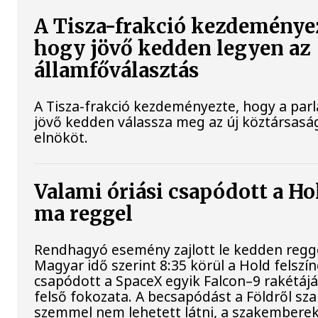
A Tisza-frakció kezdeménye
hogy jövő kedden legyen az
államfőválasztás
A Tisza-frakció kezdeményezte, hogy a par
jövő kedden válassza meg az új köztársasá
elnököt.
Valami óriási csapódott a Ho
ma reggel
Rendhagyó esemény zajlott le kedden regge
Magyar idő szerint 8:35 körül a Hold felszí
csapódott a SpaceX egyik Falcon–9 rakétáj
felső fokozata. A becsapódást a Földről sz
szemmel nem lehetett látni, a szakembere