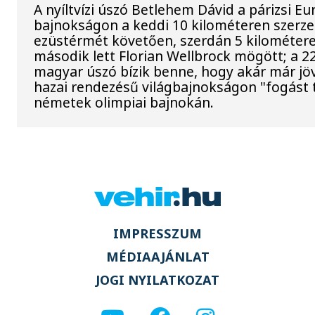
A nyíltvízi úszó Betlehem Dávid a párizsi Eu
bajnokságon a keddi 10 kilométeren szerze
ezüstérmét követően, szerdán 5 kilométere
második lett Florian Wellbrock mögött; a 2
magyar úszó bízik benne, hogy akár már jöv
hazai rendezésű világbajnokságon "fogást t
németek olimpiai bajnokán.
IMPRESSZUM
MÉDIAAJÁNLAT
JOGI NYILATKOZAT