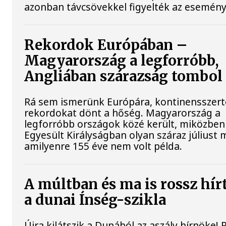
azonban távcsövekkel figyelték az esemény
Rekordok Európában –
Magyarország a legforróbb,
Angliában szárazság tombol
Rá sem ismerünk Európára, kontinensszert
rekordokat dönt a hőség. Magyarország a
legforróbb országok közé került, miközben
Egyesült Királyságban olyan száraz júliust 
amilyenre 155 éve nem volt példa.
A múltban és ma is rossz hír
a dunai Ínség-szikla
Újra kilátszik a Dunából az aszály hírnöke!