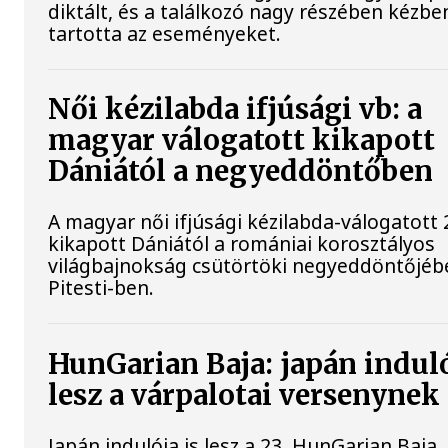
diktált, és a találkozó nagy részében kézbe
tartotta az eseményeket.
Női kézilabda ifjúsági vb: a
magyar válogatott kikapott
Dániától a negyeddöntőben
A magyar női ifjúsági kézilabda-válogatott 
kikapott Dániától a romániai korosztályos
világbajnokság csütörtöki negyeddöntőjéb
Pitesti-ben.
HunGarian Baja: japán induló
lesz a várpalotai versenynek
Japán indulója is lesz a 23. HunGarian Baja