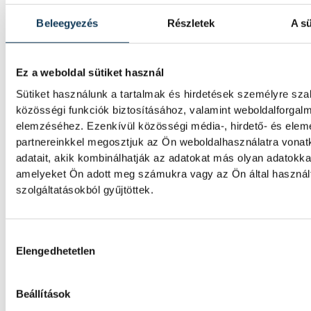
Betlehem Dávid azt mondta, kiváló formába
Beleegyezés
Részletek
A sü
magát, a sikere kulcsának pedig azt tartja,
szereti, amit csinál. Az olimpiai bronzérmes 
úszó a magyar küldöttség első aranyérmét
Ez a weboldal sütiket használ
szerezte pénteken a párizsi vizes Európa-
Sütiket használunk a tartalmak és hirdetések személyre sz
bajnokságon azzal, hogy megnyerte a kies
közösségi funkciók biztosításához, valamint weboldalforgal
versenyt.
elemzéséhez. Ezenkívül közösségi média-, hirdető- és ele
partnereinkkel megosztjuk az Ön weboldalhasználatra vona
adatait, akik kombinálhatják az adatokat más olyan adatokka
Betlehem Dávid Európa-bajn
amelyeket Ön adott meg számukra vagy az Ön által haszná
3 km-es kieséses versenyben
szolgáltatásokból gyűjtöttek.
Betlehem Dávid aranyérmet nyert pénteke
nyíltvízi úszók 3 kilométeres kieséses
Hozzájárulás kiválasztása
versenyszámában a párizsi Európa-
Elengedhetetlen
bajnokságon. Rasovszky Kristóf célfotóval 
lett.
Beállítások