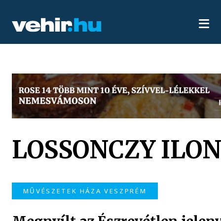
LOSSONCZY ILO
MŰVÉSZETEK HÁZA VESZPRÉM