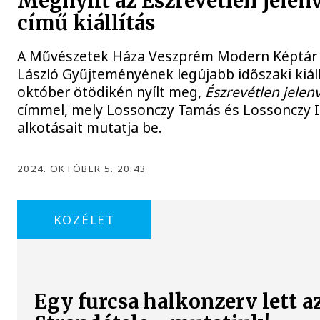
Megnyílt az Észrevétlen jelen
című kiállítás
A Művészetek Háza Veszprém Modern Képtár
László Gyűjteményének legújabb időszaki kiál
október ötödikén nyílt meg,
Észrevétlen jelen
címmel, mely Lossonczy Tamás és Lossonczy I
alkotásait mutatja be.
2024. OKTÓBER 5. 20:43
KÖZÉLET
Egy furcsa halkonzerv lett a