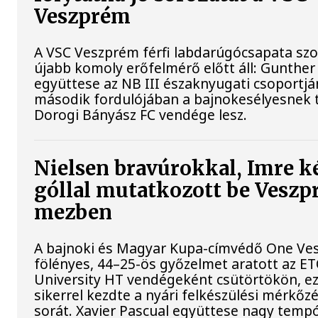
Veszprém
A VSC Veszprém férfi labdarúgócsapata s
újabb komoly erőfelmérő előtt áll: Gunther
együttese az NB III északnyugati csoportj
második fordulójában a bajnokesélyesnek t
Dorogi Bányász FC vendége lesz.
Nielsen bravúrokkal, Imre k
góllal mutatkozott be Vesz
mezben
A bajnoki és Magyar Kupa-címvédő One Ve
fölényes, 44–25-ös győzelmet aratott az E
University HT vendégeként csütörtökön, ez
sikerrel kezdte a nyári felkészülési mérkőz
sorát. Xavier Pascual együttese nagy temp