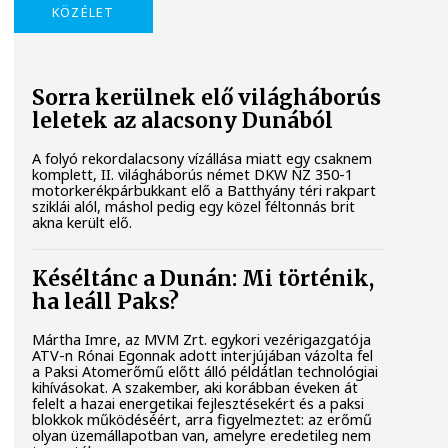
KÖZÉLET
Sorra kerülnek elő világháborús
leletek az alacsony Dunából
A folyó rekordalacsony vízállása miatt egy csaknem
komplett, II. világháborús német DKW NZ 350-1
motorkerékpárbukkant elő a Batthyány téri rakpart
sziklái alól, máshol pedig egy közel féltonnás brit
akna került elő.
Késéltánc a Dunán: Mi történik,
ha leáll Paks?
Mártha Imre, az MVM Zrt. egykori vezérigazgatója
ATV-n Rónai Egonnak adott interjújában vázolta fel
a Paksi Atomerőmű előtt álló példátlan technológiai
kihívásokat. A szakember, aki korábban éveken át
felelt a hazai energetikai fejlesztésekért és a paksi
blokkok működéséért, arra figyelmeztet: az erőmű
olyan üzemállapotban van, amelyre eredetileg nem