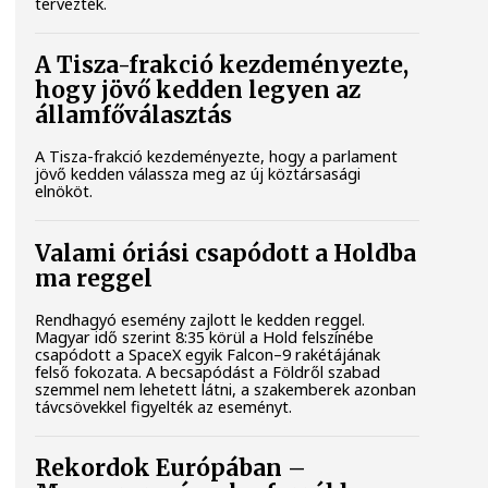
tervezték.
A Tisza-frakció kezdeményezte,
hogy jövő kedden legyen az
államfőválasztás
A Tisza-frakció kezdeményezte, hogy a parlament
jövő kedden válassza meg az új köztársasági
elnököt.
Valami óriási csapódott a Holdba
ma reggel
Rendhagyó esemény zajlott le kedden reggel.
Magyar idő szerint 8:35 körül a Hold felszínébe
csapódott a SpaceX egyik Falcon–9 rakétájának
felső fokozata. A becsapódást a Földről szabad
szemmel nem lehetett látni, a szakemberek azonban
távcsövekkel figyelték az eseményt.
Rekordok Európában –