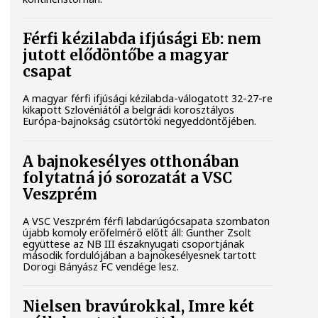
Férfi kézilabda ifjúsági Eb: nem
jutott elődöntőbe a magyar
csapat
A magyar férfi ifjúsági kézilabda-válogatott 32-27-re
kikapott Szlovéniától a belgrádi korosztályos
Európa-bajnokság csütörtöki negyeddöntőjében.
A bajnokesélyes otthonában
folytatná jó sorozatát a VSC
Veszprém
A VSC Veszprém férfi labdarúgócsapata szombaton
újabb komoly erőfelmérő előtt áll: Gunther Zsolt
együttese az NB III északnyugati csoportjának
második fordulójában a bajnokesélyesnek tartott
Dorogi Bányász FC vendége lesz.
Nielsen bravúrokkal, Imre két