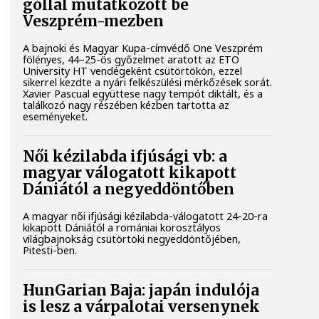
góllal mutatkozott be
Veszprém-mezben
A bajnoki és Magyar Kupa-címvédő One Veszprém
fölényes, 44–25-ös győzelmet aratott az ETO
University HT vendégeként csütörtökön, ezzel
sikerrel kezdte a nyári felkészülési mérkőzések sorát.
Xavier Pascual együttese nagy tempót diktált, és a
találkozó nagy részében kézben tartotta az
eseményeket.
Női kézilabda ifjúsági vb: a
magyar válogatott kikapott
Dániától a negyeddöntőben
A magyar női ifjúsági kézilabda-válogatott 24-20-ra
kikapott Dániától a romániai korosztályos
világbajnokság csütörtöki negyeddöntőjében,
Pitesti-ben.
HunGarian Baja: japán indulója
is lesz a várpalotai versenynek