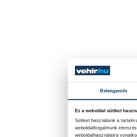
Beleegyezés
Ez a weboldal sütiket haszn
Sütiket használunk a tartal
weboldalforgalmunk elemzésé
weboldalhasználatra vonatko