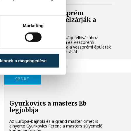
Lekapcsolják Veszprém
díszkivilágítását, elzárják a
szökőkutakat
Marketing
A kormány energiatakarékossági felhívásához
csatlakozva Veszprém városa és Veszprémi
Főegyházmegye is lekapcsolta a veszprémi épületek
és nevezetességek díszkivilágítását.
dennek a megengedése
SPORT
Gyurkovics a masters Eb
legjobbja
Az Európa-bajnoki és a grand master címet is
elnyerte Gyurkovics Ferenc a masters súlyemelő
kontinenstornán.