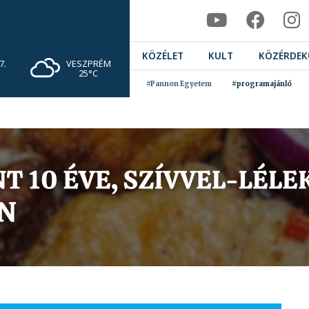
KÖZÉLET
KULT
KÖZÉRDEK
VESZPRÉM
7.
25°C
#Pannon Egyetem
#programajánló