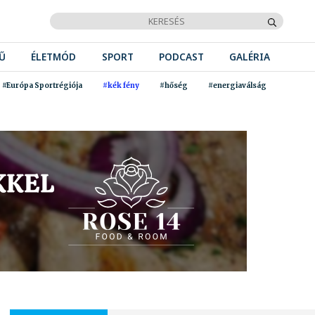
Ű
ÉLETMÓD
SPORT
PODCAST
GALÉRIA
#Európa Sportrégiója
#kék fény
#hőség
#energiaválság