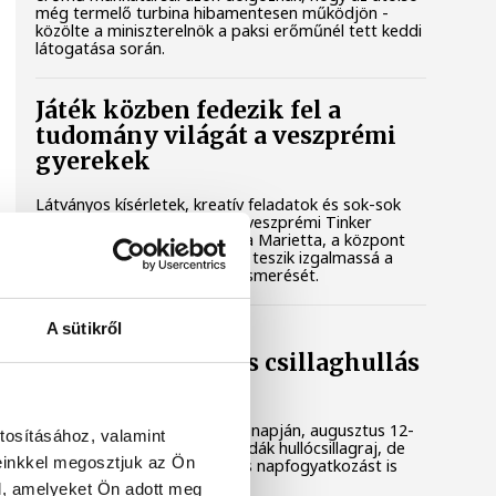
még termelő turbina hibamentesen működjön -
közölte a miniszterelnök a paksi erőműnél tett keddi
látogatása során.
Játék közben fedezik fel a
tudomány világát a veszprémi
gyerekek
Látványos kísérletek, kreatív feladatok és sok-sok
élmény várja a gyerekeket a veszprémi Tinker
Labsben. Videónkban Balassa Marietta, a központ
vezetője mutatja be, hogyan teszik izgalmassá a
természettudományok megismerését.
A sütikről
Augusztus 12-én
napfogyatkozás és csillaghullás
is vár ránk
Az év legsűrűbb csillagászati napján, augusztus 12-
tosításához, valamint
én éjjel tetőzik majd a Perseidák hullócsillagraj, de
einkkel megosztjuk az Ön
ugyanezen a napon részleges napfogyatkozást is
meg lehet majd figyelni.
l, amelyeket Ön adott meg