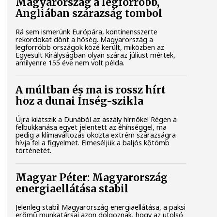
Magyarország a legforróbb,
Angliában szárazság tombol
Rá sem ismerünk Európára, kontinensszerte
rekordokat dönt a hőség. Magyarország a
legforróbb országok közé került, miközben az
Egyesült Királyságban olyan száraz júliust mértek,
amilyenre 155 éve nem volt példa.
A múltban és ma is rossz hírt
hoz a dunai Ínség-szikla
Újra kilátszik a Dunából az aszály hírnöke! Régen a
felbukkanása egyet jelentett az éhínséggel, ma
pedig a klímaváltozás okozta extrém szárazságra
hívja fel a figyelmet. Elmeséljük a baljós kőtömb
történetét.
Magyar Péter: Magyarország
energiaellátása stabil
Jelenleg stabil Magyarország energiaellátása, a paksi
erőmű munkatársai azon dolgoznak, hogy az utolsó