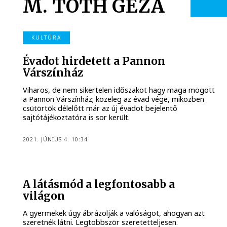
M. TÓTH GÉZA
KULTÚRA
Évadot hirdetett a Pannon
Várszínház
Viharos, de nem sikertelen időszakot hagy maga mögött
a Pannon Várszínház; közeleg az évad vége, miközben
csütörtök délelőtt már az új évadot bejelentő
sajtótájékoztatóra is sor került.
2021. JÚNIUS 4. 10:34
A látásmód a legfontosabb a
világon
A gyermekek úgy ábrázolják a valóságot, ahogyan azt
szeretnék látni. Legtöbbször szeretetteljesen.