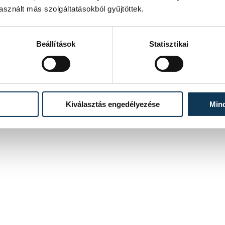
sznált más szolgáltatásokból gyűjtöttek.
Beállítások
Statisztikai
Kiválasztás engedélyezése
Min