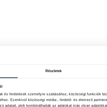
Részletek
ál
mak és hirdetések személyre szabásához, közösségi funkciók biz
hez. Ezenkívül közösségi média-, hirdető- és elemező partner
zó adatait, akik kombinálhatják az adatokat más olyan adatokka