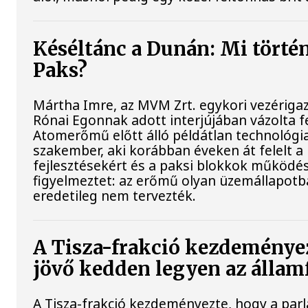
Késéltánc a Dunán: Mi történi
Paks?
Mártha Imre, az MVM Zrt. egykori vezériga
Rónai Egonnak adott interjújában vázolta fe
Atomerőmű előtt álló példátlan technológia
szakember, aki korábban éveken át felelt a 
fejlesztésekért és a paksi blokkok működés
figyelmeztet: az erőmű olyan üzemállapotb
eredetileg nem tervezték.
A Tisza-frakció kezdeménye
jövő kedden legyen az állam
A Tisza-frakció kezdeményezte, hogy a par