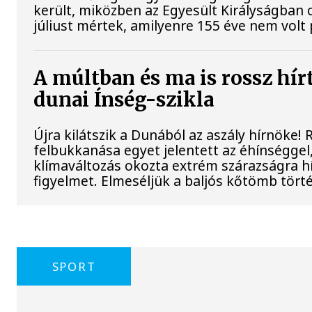
került, miközben az Egyesült Királyságban 
júliust mértek, amilyenre 155 éve nem volt
A múltban és ma is rossz hír
dunai Ínség-szikla
Újra kilátszik a Dunából az aszály hírnöke!
felbukkanása egyet jelentett az éhínséggel
klímaváltozás okozta extrém szárazságra hív
figyelmet. Elmeséljük a baljós kőtömb tört
SPORT