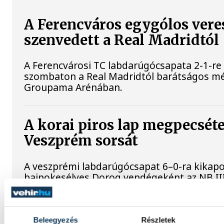
A Ferencváros egygólos vere
szenvedett a Real Madridtól
A Ferencvárosi TC labdarúgócsapata 2-1-re
szombaton a Real Madridtól barátságos m
Groupama Arénában.
A korai piros lap megpecséte
Veszprém sorsát
A veszprémi labdarúgócsapat 6–0-ra kikapo
bajnokesélyes Dorog vendégeként az NB II
csoportjának 3. fordulójában. A bakonyiak a
emberhátrányban játszottak.
Beleegyezés
Részletek