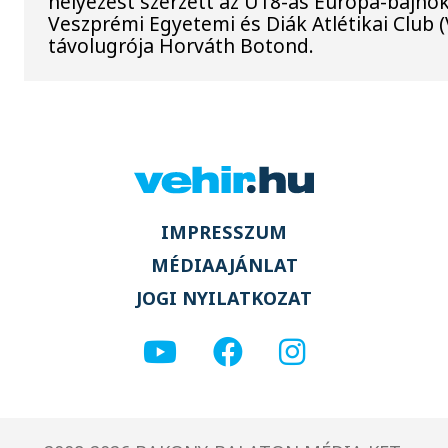
helyezést szerzett az U18-as Európa-bajno
Veszprémi Egyetemi és Diák Atlétikai Club 
távolugrója Horváth Botond.
IMPRESSZUM
MÉDIAAJÁNLAT
JOGI NYILATKOZAT