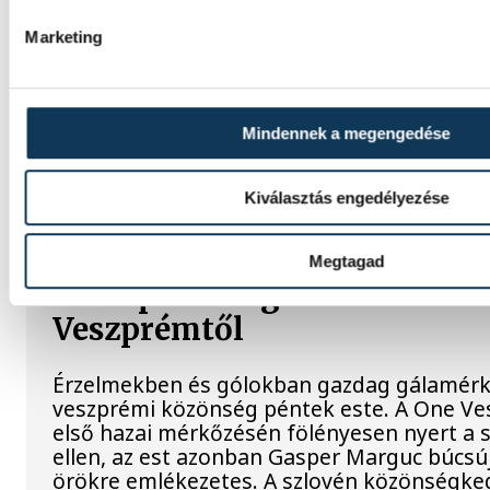
Vizes Eb: bronzérmes a magy
Marketing
váltó
A Fábián Bettina, Mihályvári-Farkas Viktóri
Kristóf, Betlehem Dávid összetételű magya
Mindennek a megengedése
bronzérmet nyert szombaton a nyíltvízi ús
váltóversenyében.
Kiválasztás engedélyezése
A gólok mellett a könnyek i
Megtagad
– Gasper Marguc elköszönt
Veszprémtől
Érzelmekben és gólokban gazdag gálamérkő
veszprémi közönség péntek este. A One Ve
első hazai mérkőzésén fölényesen nyert a s
ellen, az est azonban Gasper Marguc búcsú
örökre emlékezetes. A szlovén közönségked