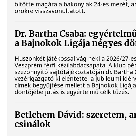
öltötte magára a bakonyiak 24-es mezét, a
örökre visszavonultatott.
Dr. Bartha Csaba: egyértelmű
a Bajnokok Ligája négyes dö
Huszonkét játékossal vág neki a 2026/27-e
Veszprém férfi kézilabdacsapata. A klub pé
szezonnyitó sajtótájékoztatóján dr. Bartha
vezérigazgató kijelentette: a jubileumi idé
címek begyűjtése mellett a Bajnokok Ligáj
döntőjébe jutás is egyértelmű célkitűzés.
Betlehem Dávid: szeretem, a
csinálok