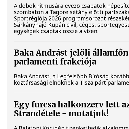
A dobok ritmusára evező csapatok népesít
szombaton a Tagore sétány előtti partszak
Sportrégiója 2026 programsorozat részek
Sárkányhajó Kupán civil, céges, sportegyesü
egységek csaptak össze a vízen.
Baka Andrást jelöli államfőn
parlamenti frakciója
Baka Andrást, a Legfelsőbb Bíróság korábbi 
köztársasági elnöknek a Tisza párt parlamen
Egy furcsa halkonzerv lett a
Strandétele - mutatjuk!
A Balatoni Kör idén tizenkettedik alkalomm