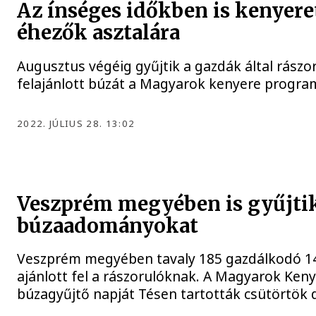
Az ínséges időkben is kenyere
éhezők asztalára
Augusztus végéig gyűjtik a gazdák által rászo
felajánlott búzát a Magyarok kenyere progra
2022. JÚLIUS 28. 13:02
Veszprém megyében is gyűjtik
búzaadományokat
Veszprém megyében tavaly 185 gazdálkodó 1
ajánlott fel a rászorulóknak. A Magyarok Ken
búzagyűjtő napját Tésen tartották csütörtök d