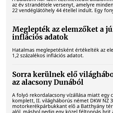
az év strandétele versenyt, amelyre minden
22 vendéglátóhely 44 étellel indult. Egy fony
Meglepték az elemzőket a jú
inflációs adatok
Hatalmas meglepetésként értékelték az elem
1,2 százalékos inflációs adatot.
Sorra kerülnek elő világhábo
az alacsony Dunából
A folyó rekordalacsony vízállása miatt egy
komplett, II. világháborús német DKW NZ 
motorkerékpárbukkant elő a Batthyány téri 
alól, máshol pedig egy közel féltonnás brit 