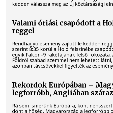
kedden válassza meg az új köztársasági el
Valami óriási csapódott a H
reggel
Rendhagyó esemény zajlott le kedden regg
szerint 8:35 körül a Hold felszínébe csapód
egyik Falcon–9 rakétájának felső fokozata.
Földről szabad szemmel nem lehetett látni
azonban távcsövekkel figyelték az esemény
Rekordok Európában – Magy
legforróbb, Angliában szára
Rá sem ismerünk Európára, kontinensszert
dönt a hőség. Magyarország a legforróbb 