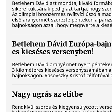
Betlehem Dávid azt mondta, kiváló formába
sikere kulcsának pedig azt tartja, hogy szere
Az olimpiai bronzérmes nyíltvízi úszó a ma
első aranyérmét szerezte pénteken a párizs
bajnokságon azzal, hogy megnyerte a kiesé
Betlehem Dávid Európa-bajn
es kieséses versenyben!
Betlehem Dávid aranyérmet nyert pénteken 
3 kilométeres kieséses versenyszámában a 
bajnokságon. Rasovszky Kristóf célfotóval ö
Nagy ugrás az elitbe
Rendkívül szoros és kiegyensúlyozott vers