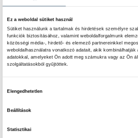
A Real Madrid képviselői
megkoszorúzták Puskás Fere
Ez a weboldal sütiket használ
Sütiket használunk a tartalmak és hirdetések személyre sz
Roberto Carlos és José Ángel Sánchez a B
funkciók biztosításához, valamint weboldalforgalmunk elem
vendégeskedő Real Madrid labdarúgócsapa
közösségi média-, hirdető- és elemező partnereinkkel mego
megkoszorúzta a klub legendás magyar já
weboldalhasználatra vonatkozó adatait, akik kombinálhatják
Puskás Ferencnek a sírját a Szent István Baz
adatokkal, amelyeket Ön adott meg számukra vagy az Ön ál
altemplomában.
szolgáltatásokból gyűjtöttek.
Súlyos sikerek küszöbén
Hozzájárulás kiválasztása
Elengedhetetlen
Három VEDAC-os súlyemelő is bekerült az O
Reménységek Versenyére (ORV) készülő m
Beállítások
válogatottba, mindhárman remek formát m
elmúlt hétvégén.
Statisztikai