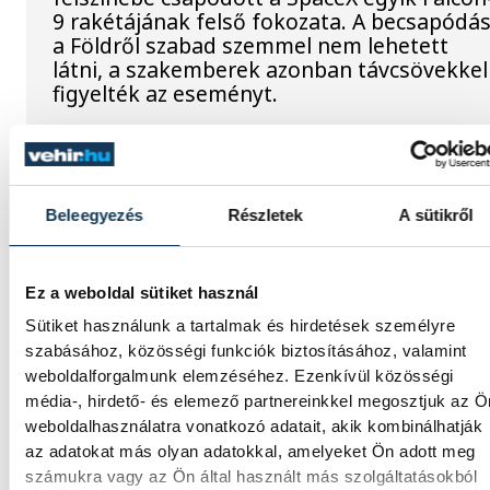
9 rakétájának felső fokozata. A becsapódás
a Földről szabad szemmel nem lehetett
látni, a szakemberek azonban távcsövekkel
figyelték az eseményt.
Rekordok Európában –
Magyarország a legforróbb,
Beleegyezés
Részletek
A sütikről
Angliában szárazság tombol
Ez a weboldal sütiket használ
Rá sem ismerünk Európára, kontinensszert
rekordokat dönt a hőség. Magyarország a
Sütiket használunk a tartalmak és hirdetések személyre
legforróbb országok közé került, miközben
szabásához, közösségi funkciók biztosításához, valamint
az Egyesült Királyságban olyan száraz július
weboldalforgalmunk elemzéséhez. Ezenkívül közösségi
mértek, amilyenre 155 éve nem volt példa.
média-, hirdető- és elemező partnereinkkel megosztjuk az Ö
weboldalhasználatra vonatkozó adatait, akik kombinálhatják
az adatokat más olyan adatokkal, amelyeket Ön adott meg
A múltban és ma is rossz hír
számukra vagy az Ön által használt más szolgáltatásokból