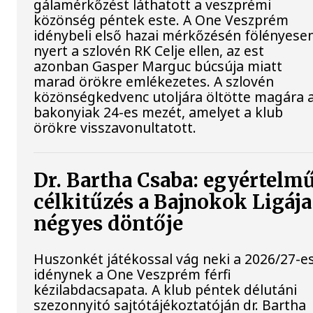
gálamérkőzést láthatott a veszprémi
közönség péntek este. A One Veszprém
idénybeli első hazai mérkőzésén fölényese
nyert a szlovén RK Celje ellen, az est
azonban Gasper Marguc búcsúja miatt
marad örökre emlékezetes. A szlovén
közönségkedvenc utoljára öltötte magára 
bakonyiak 24-es mezét, amelyet a klub
örökre visszavonultatott.
Dr. Bartha Csaba: egyértelm
célkitűzés a Bajnokok Ligája
négyes döntője
Huszonkét játékossal vág neki a 2026/27-e
idénynek a One Veszprém férfi
kézilabdacsapata. A klub péntek délutáni
szezonnyitó sajtótájékoztatóján dr. Bartha