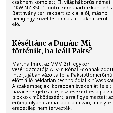
csaknem komplett, II. világháborús német
DKW NZ 350-1 motorkerékpárbukkant elő 
Batthyány téri rakpart sziklái alól, máshol
pedig egy közel féltonnás brit akna került
elő.
Késéltánc a Dunán: Mi
történik, ha leáll Paks?
Mártha Imre, az MVM Zrt. egykori
vezérigazgatója ATV-n Rónai Egonnak adot
interjújában vázolta fel a Paksi Atomerőmű
előtt álló példátlan technológiai kihívásoka
A szakember, aki korábban éveken át felelt
hazai energetikai fejlesztésekért és a paksi
blokkok működéséért, arra figyelmeztet: a
erőmű olyan üzemállapotban van, amelyre
eredetileg nem tervezték.