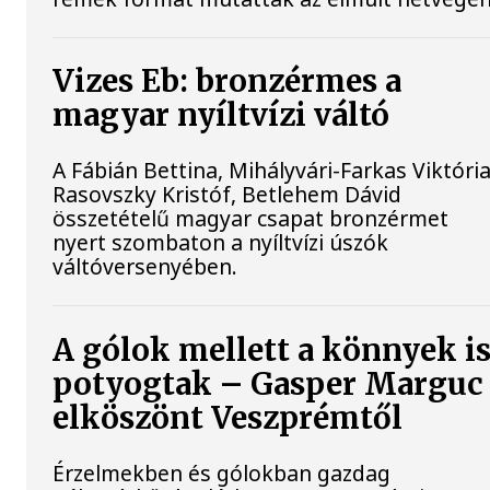
Vizes Eb: bronzérmes a
magyar nyíltvízi váltó
A Fábián Bettina, Mihályvári-Farkas Viktória
Rasovszky Kristóf, Betlehem Dávid
összetételű magyar csapat bronzérmet
nyert szombaton a nyíltvízi úszók
váltóversenyében.
A gólok mellett a könnyek i
potyogtak – Gasper Marguc
elköszönt Veszprémtől
Érzelmekben és gólokban gazdag