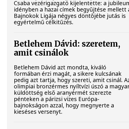
Csaba vezérigazgató kijelentette: a jubileu
idényben a hazai címek begyűjtése mellett 
Bajnokok Ligája négyes döntőjébe jutás is
egyértelmű célkitűzés.
Betlehem Dávid: szeretem,
amit csinálok
Betlehem Dávid azt mondta, kiváló
formában érzi magát, a sikere kulcsának
pedig azt tartja, hogy szereti, amit csinál. A
olimpiai bronzérmes nyíltvízi úszó a magya
küldöttség első aranyérmét szerezte
pénteken a párizsi vizes Európa-
bajnokságon azzal, hogy megnyerte a
kieséses versenyt.