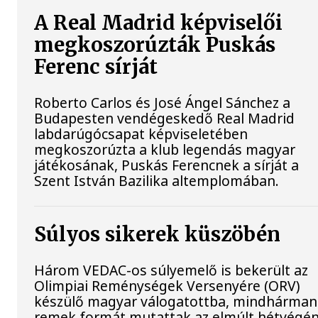
A Real Madrid képviselői
megkoszorúzták Puskás
Ferenc sírját
Roberto Carlos és José Ángel Sánchez a
Budapesten vendégeskedő Real Madrid
labdarúgócsapat képviseletében
megkoszorúzta a klub legendás magyar
játékosának, Puskás Ferencnek a sírját a
Szent István Bazilika altemplomában.
Súlyos sikerek küszöbén
Három VEDAC-os súlyemelő is bekerült az
Olimpiai Reménységek Versenyére (ORV)
készülő magyar válogatottba, mindhárman
remek formát mutattak az elmúlt hétvégén