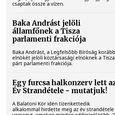
csaptak össze a vízen.
Baka Andrást jelöli
államfőnek a Tisza
parlamenti frakciója
Baka Andrást, a Legfelsőbb Bíróság korább
elnökét jelöli köztársasági elnöknek a Tisza
párt parlamenti frakciója.
Egy furcsa halkonzerv lett a
Év Strandétele - mutatjuk!
A Balatoni Kör idén tizenkettedik
alkalommal hirdette meg az év strandétele
versenyt, amelyre minden eddiginél több, 