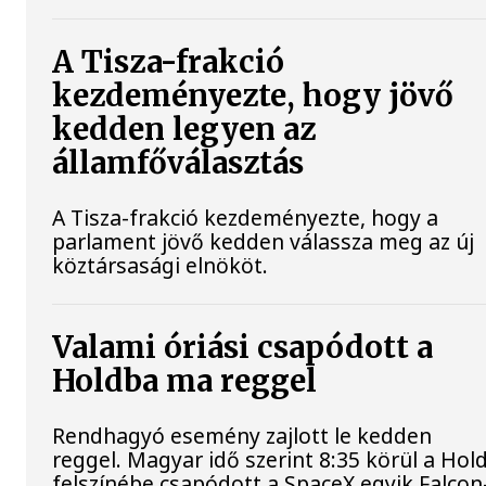
A Tisza-frakció
kezdeményezte, hogy jövő
kedden legyen az
államfőválasztás
A Tisza-frakció kezdeményezte, hogy a
parlament jövő kedden válassza meg az új
köztársasági elnököt.
Valami óriási csapódott a
Holdba ma reggel
Rendhagyó esemény zajlott le kedden
reggel. Magyar idő szerint 8:35 körül a Hol
felszínébe csapódott a SpaceX egyik Falcon