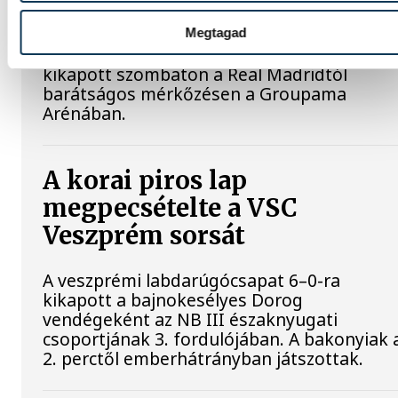
Madridtól
Megtagad
A Ferencvárosi TC labdarúgócsapata 2-1-re
kikapott szombaton a Real Madridtól
barátságos mérkőzésen a Groupama
Arénában.
A korai piros lap
megpecsételte a VSC
Veszprém sorsát
A veszprémi labdarúgócsapat 6–0-ra
kikapott a bajnokesélyes Dorog
vendégeként az NB III északnyugati
csoportjának 3. fordulójában. A bakonyiak 
2. perctől emberhátrányban játszottak.