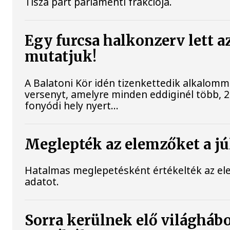
Tisza párt parlamenti frakciója.
Egy furcsa halkonzerv lett a
mutatjuk!
A Balatoni Kör idén tizenkettedik alkalomm
versenyt, amelyre minden eddiginél több, 22
fonyódi hely nyert...
Meglepték az elemzőket a júl
Hatalmas meglepetésként értékelték az elemz
adatot.
Sorra kerülnek elő világhábo