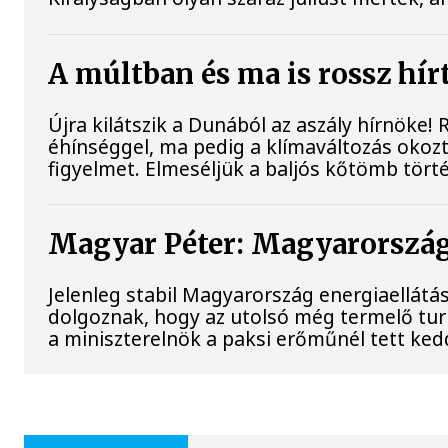
A múltban és ma is rossz hír
Újra kilátszik a Dunából az aszály hírnöke!
éhínséggel, ma pedig a klímaváltozás okozt
figyelmet. Elmeséljük a baljós kőtömb tört
Magyar Péter: Magyarország 
Jelenleg stabil Magyarország energiaellát
dolgoznak, hogy az utolsó még termelő tu
a miniszterelnök a paksi erőműnél tett ked