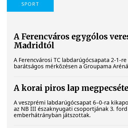
SPORT
A Ferencváros egygólos vere
Madridtól
A Ferencvárosi TC labdarúgócsapata 2-1-re
barátságos mérkőzésen a Groupama Aréná
A korai piros lap megpecsét
A veszprémi labdarúgócsapat 6–0-ra kikap
az NB III északnyugati csoportjának 3. ford
emberhátrányban játszottak.