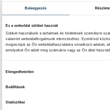
kieséses versenyszámában a párizsi Európa
célfotóval ötödik lett.
Beleegyezés
Részlete
Nagy ugrás az elitbe
Ez a weboldal sütiket használ
Sütiket használunk a tartalmak és hirdetések személyre sza
valamint weboldalforgalmunk elemzéséhez. Ezenkívül közöss
Rendkívül szoros és kiegyensúlyozott verse
as Európa-bajnokságon a Veszprémi Egyetem
megosztjuk az Ön weboldalhasználatra vonatkozó adatait, ak
távolugrója Horváth Botond.
amelyeket Ön adott meg számukra vagy az Ön által használt 
Hozzájárulás kiválasztása
Elengedhetetlen
Beállítások
IMPRESSZUM
Statisztikai
MÉDIAAJÁNLAT