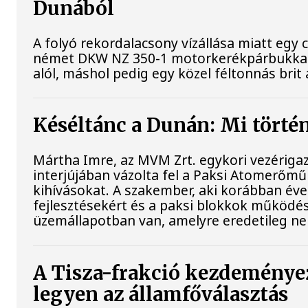
Dunából
A folyó rekordalacsony vízállása miatt egy
német DKW NZ 350-1 motorkerékpárbukkant e
alól, máshol pedig egy közel féltonnás brit 
Késéltánc a Dunán: Mi történ
Mártha Imre, az MVM Zrt. egykori vezériga
interjújában vázolta fel a Paksi Atomerőmű 
kihívásokat. A szakember, aki korábban évek
fejlesztésekért és a paksi blokkok működés
üzemállapotban van, amelyre eredetileg ne
A Tisza-frakció kezdeménye
legyen az államfőválasztás