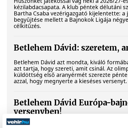
Huszonkét játékossal vág neki a 2026/27-e
kézilabdacsapata. A klub péntek délutáni sz
Bartha Csaba vezérigazgató kijelentette: a
begyűjtése mellett a Bajnokok Ligája négye
célkitűzés.
Betlehem Dávid: szeretem, a
Betlehem Dávid azt mondta, kiváló formába
azt tartja, hogy szereti, amit csinál. Az oli
küldöttség első aranyérmét szerezte pénte
azzal, hogy megnyerte a kieséses versenyt.
Betlehem Dávid Európa-bajn
versenyben!
Betlehem Dávid aranyérmet nyert pénteken 