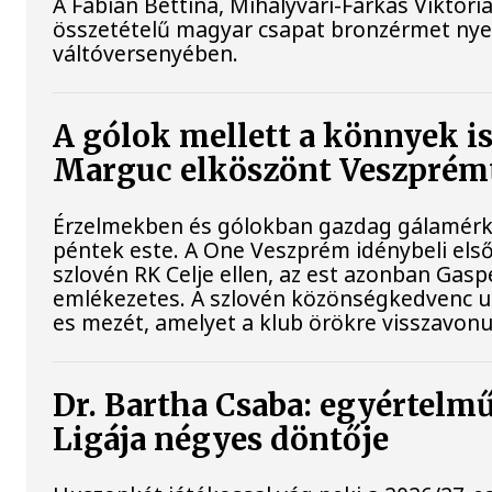
A Fábián Bettina, Mihályvári-Farkas Viktóri
összetételű magyar csapat bronzérmet nyer
váltóversenyében.
A gólok mellett a könnyek i
Marguc elköszönt Veszprém
Érzelmekben és gólokban gazdag gálamérkő
péntek este. A One Veszprém idénybeli els
szlovén RK Celje ellen, az est azonban Ga
emlékezetes. A szlovén közönségkedvenc ut
es mezét, amelyet a klub örökre visszavonu
Dr. Bartha Csaba: egyértelm
Ligája négyes döntője