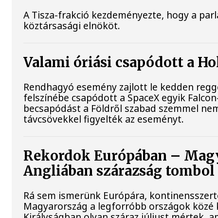
A Tisza-frakció kezdeményezte, hogy a par
köztársasági elnököt.
Valami óriási csapódott a H
Rendhagyó esemény zajlott le kedden reggel
felszínébe csapódott a SpaceX egyik Falcon
becsapódást a Földről szabad szemmel nem
távcsövekkel figyelték az eseményt.
Rekordok Európában – Magya
Angliában szárazság tombol
Rá sem ismerünk Európára, kontinensszert
Magyarország a legforróbb országok közé k
Királyságban olyan száraz júliust mértek, 