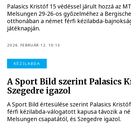
Palasics Kristóf 15 védéssel járult hozzá az M
Melsungen 29-26-os győzelméhez a Bergisch
otthonában a német férfi kézilabda-bajnoksá
játéknapján.
2026. FEBRUÁR 12. 10:13
KÉZILABDA
A Sport Bild szerint Palasics K
Szegedre igazol
A Sport Bild értesülése szerint Palasics Kristó
férfi kézilabda-válogatott kapusa távozik a 
Melsungen csapatától, és Szegedre igazol.