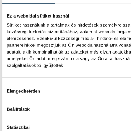
Késéltánc a Dunán: Mi történ
ha leáll Paks?
Ez a weboldal sütiket használ
Sütiket használunk a tartalmak és hirdetések személyre sz
Mártha Imre, az MVM Zrt. egykori vezériga
közösségi funkciók biztosításához, valamint weboldalforgal
ATV-n Rónai Egonnak adott interjújában váz
elemzéséhez. Ezenkívül közösségi média-, hirdető- és ele
a Paksi Atomerőmű előtt álló példátlan tec
partnereinkkel megosztjuk az Ön weboldalhasználatra vona
kihívásokat. A szakember, aki korábban év
adatait, akik kombinálhatják az adatokat más olyan adatokka
felelt a hazai energetikai fejlesztésekért és
amelyeket Ön adott meg számukra vagy az Ön által haszná
blokkok működéséért, arra figyelmeztet: a
szolgáltatásokból gyűjtöttek.
olyan üzemállapotban van, amelyre eredet
tervezték.
Hozzájárulás kiválasztása
Elengedhetetlen
A Tisza-frakció kezdeménye
hogy jövő kedden legyen az
Beállítások
államfőválasztás
A Tisza-frakció kezdeményezte, hogy a par
Statisztikai