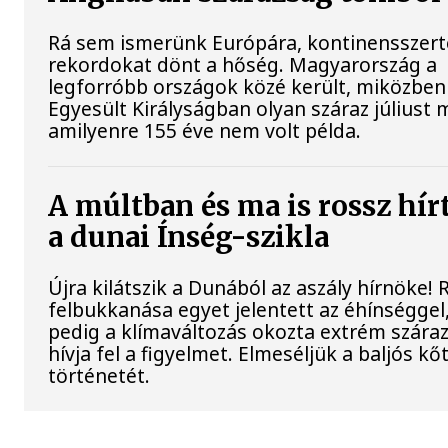
Rá sem ismerünk Európára, kontinensszert
rekordokat dönt a hőség. Magyarország a
legforróbb országok közé került, miközben
Egyesült Királyságban olyan száraz júliust 
amilyenre 155 éve nem volt példa.
A múltban és ma is rossz hír
a dunai Ínség-szikla
Újra kilátszik a Dunából az aszály hírnöke!
felbukkanása egyet jelentett az éhínséggel
pedig a klímaváltozás okozta extrém szára
hívja fel a figyelmet. Elmeséljük a baljós k
történetét.