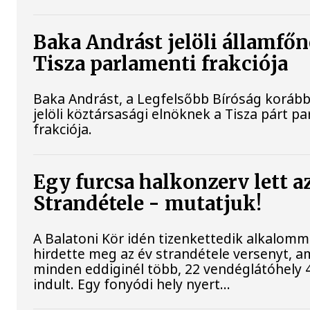
Baka Andrást jelöli államfőn
Tisza parlamenti frakciója
Baka Andrást, a Legfelsőbb Bíróság korább
jelöli köztársasági elnöknek a Tisza párt p
frakciója.
Egy furcsa halkonzerv lett a
Strandétele - mutatjuk!
A Balatoni Kör idén tizenkettedik alkalomm
hirdette meg az év strandétele versenyt, a
minden eddiginél több, 22 vendéglátóhely 4
indult. Egy fonyódi hely nyert...