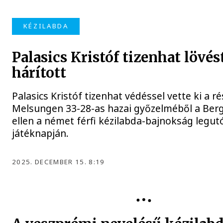
KÉZILABDA
Palasics Kristóf tizenhat lövés
hárított
Palasics Kristóf tizenhat védéssel vette ki a r
Melsungen 33-28-as hazai győzelméből a Ber
ellen a német férfi kézilabda-bajnokság legut
játéknapján.
2025. DECEMBER 15. 8:19
KÉZILABDA