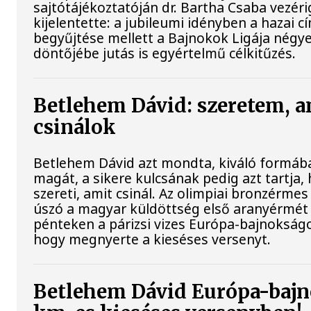
sajtótájékoztatóján dr. Bartha Csaba vezér
kijelentette: a jubileumi idényben a hazai c
begyűjtése mellett a Bajnokok Ligája négy
döntőjébe jutás is egyértelmű célkitűzés.
Betlehem Dávid: szeretem, a
csinálok
Betlehem Dávid azt mondta, kiváló formába
magát, a sikere kulcsának pedig azt tartja,
szereti, amit csinál. Az olimpiai bronzérmes 
úszó a magyar küldöttség első aranyérmét
pénteken a párizsi vizes Európa-bajnokságo
hogy megnyerte a kieséses versenyt.
Betlehem Dávid Európa-bajn