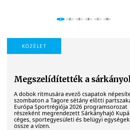
1
2
3
4
KÖZÉLET
Megszelídítették a sárkányo
A dobok ritmusára evező csapatok népesít
szombaton a Tagore sétány előtti partszaka
Európa Sportrégiója 2026 programsorozat
részeként megrendezett Sárkányhajó Kupán 
céges, sportegyesületi és belügyi egysége
össze a vízen.