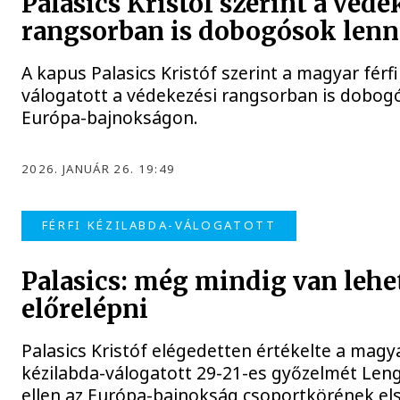
Palasics Kristóf szerint a véde
rangsorban is dobogósok len
A kapus Palasics Kristóf szerint a magyar férfi
válogatott a védekezési rangsorban is dobogó
Európa-bajnokságon.
2026. JANUÁR 26. 19:49
FÉRFI KÉZILABDA-VÁLOGATOTT
Palasics: még mindig van lehe
előrelépni
Palasics Kristóf elégedetten értékelte a magya
kézilabda-válogatott 29-21-es győzelmét Len
ellen az Európa-bajnokság csoportkörének el