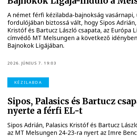
Bajnokok Ligája-induló a Me
A német férfi kézilabda-bajnokság vasárnapi, 
fordulójában biztossá vált, hogy Sipos Adrián,
Kristóf és Bartucz László csapata, az Európa L
címvédő MT Melsungen a következő idényben 
Bajnokok Ligájában.
2026. JÚNIUS 7. 19:03
KÉZILABDA
Sipos, Palasics és Bartucz csap
nyerte a férfi EL-t
Sipos Adrián, Palasics Kristóf és Bartucz Lászl
az MT Melsungen 24-23-ra nyert az Imre Benc