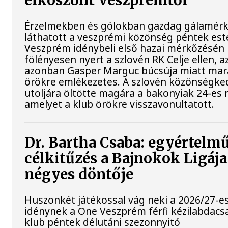
elköszönt Veszprémtől
Érzelmekben és gólokban gazdag gálamérk
láthatott a veszprémi közönség péntek est
Veszprém idénybeli első hazai mérkőzésén
fölényesen nyert a szlovén RK Celje ellen, a
azonban Gasper Marguc búcsúja miatt ma
örökre emlékezetes. A szlovén közönségke
utoljára öltötte magára a bakonyiak 24-es 
amelyet a klub örökre visszavonultatott.
Dr. Bartha Csaba: egyértelm
célkitűzés a Bajnokok Ligája
négyes döntője
Huszonkét játékossal vág neki a 2026/27-e
idénynek a One Veszprém férfi kézilabdacs
klub péntek délutáni szezonnyitó