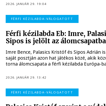
2026. JANUÁR 29. 19:04
FÉRFI KÉZILABDA-VÁLOGATOTT
Férfi kézilabda Eb: Imre, Palas
Sipos is jelölt az álomcsapatba
Imre Bence, Palasics Kristóf és Sipos Adrián is
saját posztján azon hat játékos közé, akik közü
torna álomcsapata a férfi kézilabda Európa-b
2026. JANUÁR 29. 13:42
FÉRFI KÉZILABDA-VÁLOGATOTT