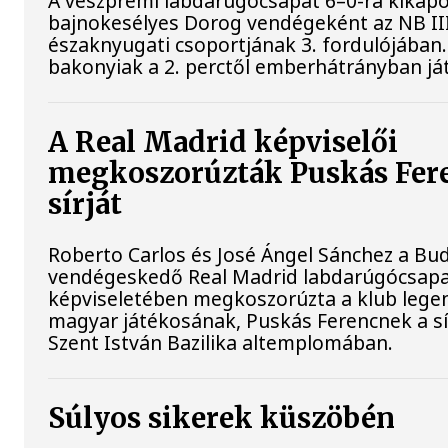
A veszprémi labdarúgócsapat 6–0-ra kikapo
bajnokesélyes Dorog vendégeként az NB II
északnyugati csoportjának 3. fordulójában.
bakonyiak a 2. perctől emberhátrányban já
A Real Madrid képviselői
megkoszorúzták Puskás Fer
sírját
Roberto Carlos és José Ángel Sánchez a B
vendégeskedő Real Madrid labdarúgócsap
képviseletében megkoszorúzta a klub lege
magyar játékosának, Puskás Ferencnek a sí
Szent István Bazilika altemplomában.
Súlyos sikerek küszöbén