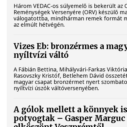
Három VEDAC-os súlyemelő is bekerült az O
Reménységek Versenyére (ORV) készülő m
válogatottba, mindhárman remek formát 
az elmúlt hétvégén.
Vizes Eb: bronzérmes a mag
nyíltvízi váltó
A Fábián Bettina, Mihályvári-Farkas Viktória
Rasovszky Kristóf, Betlehem Dávid összeté
magyar csapat bronzérmet nyert szombato
nyíltvízi úszók váltóversenyében.
A gólok mellett a könnyek i
potyogtak – Gasper Marguc