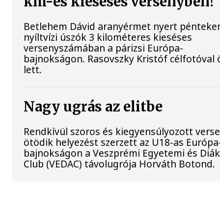
km-es kieséses versenyben!
Betlehem Dávid aranyérmet nyert pénteke
nyíltvízi úszók 3 kilométeres kieséses
versenyszámában a párizsi Európa-
bajnokságon. Rasovszky Kristóf célfotóval 
lett.
Nagy ugrás az elitbe
Rendkívül szoros és kiegyensúlyozott vers
ötödik helyezést szerzett az U18-as Európa
bajnokságon a Veszprémi Egyetemi és Diák 
Club (VEDAC) távolugrója Horváth Botond.