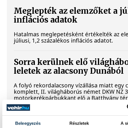
Meglepték az elemzőket a jú
inflációs adatok
Hatalmas meglepetésként értékelték az el
júliusi, 1,2 százalékos inflációs adatot.
Sorra kerülnek elő világháb
leletek az alacsony Dunából
A folyó rekordalacsony vízállása miatt egy
komplett, II. világháborús német DKW NZ 
motorkerékpárbukkant elő a Batthyány tér
sziklái alól, máshol pedig egy közel féltonná
akna került elő.
Beleegyezés
Részletek
A s