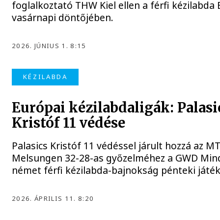
foglalkoztató THW Kiel ellen a férfi kézilabda
vasárnapi döntőjében.
2026. JÚNIUS 1. 8:15
KÉZILABDA
Európai kézilabdaligák: Palasi
Kristóf 11 védése
Palasics Kristóf 11 védéssel járult hozzá az M
Melsungen 32-28-as győzelméhez a GWD Mind
német férfi kézilabda-bajnokság pénteki játé
2026. ÁPRILIS 11. 8:20