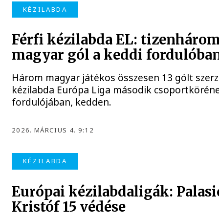
KÉZILABDA
Férfi kézilabda EL: tizenháro
magyar gól a keddi fordulóba
Három magyar játékos összesen 13 gólt szerze
kézilabda Európa Liga második csoportkörén
fordulójában, kedden.
2026. MÁRCIUS 4. 9:12
KÉZILABDA
Európai kézilabdaligák: Palasi
Kristóf 15 védése