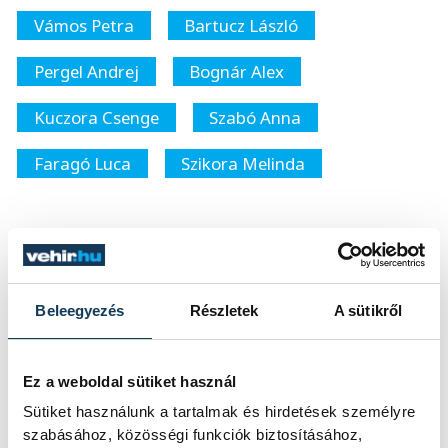
Vámos Petra
Bartucz László
Pergel Andrej
Bognár Alex
Kuczora Csenge
Szabó Anna
Faragó Luca
Szikora Melinda
SZERZŐ
Beleegyezés
Részletek
A sütikről
vehir.hu
Ez a weboldal sütiket használ
Sütiket használunk a tartalmak és hirdetések személyre
szabásához, közösségi funkciók biztosításához,