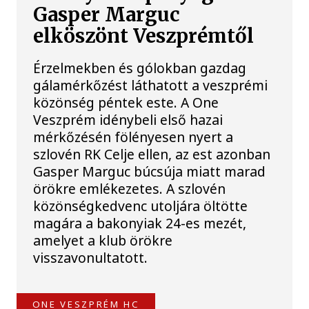
Gasper Marguc
elköszönt Veszprémtől
Érzelmekben és gólokban gazdag
gálamérkőzést láthatott a veszprémi
közönség péntek este. A One
Veszprém idénybeli első hazai
mérkőzésén fölényesen nyert a
szlovén RK Celje ellen, az est azonban
Gasper Marguc búcsúja miatt marad
örökre emlékezetes. A szlovén
közönségkedvenc utoljára öltötte
magára a bakonyiak 24-es mezét,
amelyet a klub örökre
visszavonultatott.
ONE VESZPRÉM HC