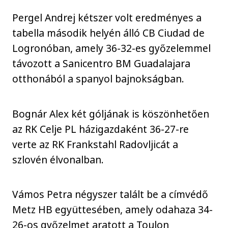
Pergel Andrej kétszer volt eredményes a
tabella második helyén álló CB Ciudad de
Logronóban, amely 36-32-es győzelemmel
távozott a Sanicentro BM Guadalajara
otthonából a spanyol bajnokságban.
Bognár Alex két góljának is köszönhetően
az RK Celje PL házigazdaként 36-27-re
verte az RK Frankstahl Radovljicát a
szlovén élvonalban.
Vámos Petra négyszer talált be a címvédő
Metz HB együttesében, amely odahaza 34-
26-os győzelmet aratott a Toulon