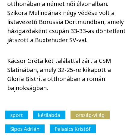
otthonában a német női élvonalban.
Szikora Melindának négy védése volt a
listavezető Borussia Dortmundban, amely
házigazdaként csupán 33-33-as döntetlent
játszott a Buxtehuder SV-val.
Kácsor Gréta két találattal zárt a CSM
Slatinában, amely 32-25-re kikapott a
Gloria Bistrita otthonában a román
bajnokságban.
sport
kézilabda
ország-világ
Sipos Adrián
Palasics Kristóf