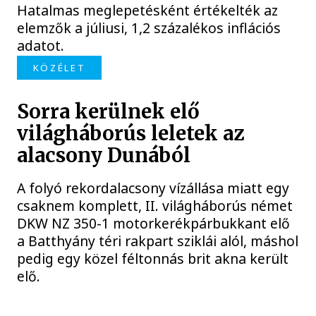
Hatalmas meglepetésként értékelték az
elemzők a júliusi, 1,2 százalékos inflációs
adatot.
KÖZÉLET
Sorra kerülnek elő
világháborús leletek az
alacsony Dunából
A folyó rekordalacsony vízállása miatt egy
csaknem komplett, II. világháborús német
DKW NZ 350-1 motorkerékpárbukkant elő
a Batthyány téri rakpart sziklái alól, máshol
pedig egy közel féltonnás brit akna került
elő.