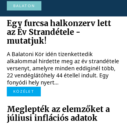
BALATON
Egy furcsa halkonzerv lett
az Év Strandétele -
mutatjuk!
A Balatoni Kör idén tizenkettedik
alkalommal hirdette meg az év strandétele
versenyt, amelyre minden eddiginél több,
22 vendéglátóhely 44 étellel indult. Egy
fonyódi hely nyert...
KÖZÉLET
Meglepték az elemzőket a
júliusi inflációs adatok