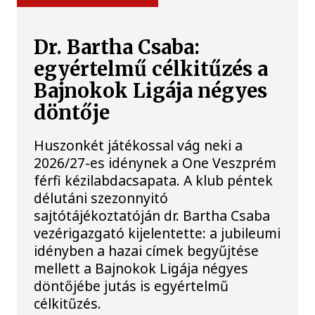
Dr. Bartha Csaba:
egyértelmű célkitűzés a
Bajnokok Ligája négyes
döntője
Huszonkét játékossal vág neki a
2026/27-es idénynek a One Veszprém
férfi kézilabdacsapata. A klub péntek
délutáni szezonnyitó
sajtótájékoztatóján dr. Bartha Csaba
vezérigazgató kijelentette: a jubileumi
idényben a hazai címek begyűjtése
mellett a Bajnokok Ligája négyes
döntőjébe jutás is egyértelmű
célkitűzés.