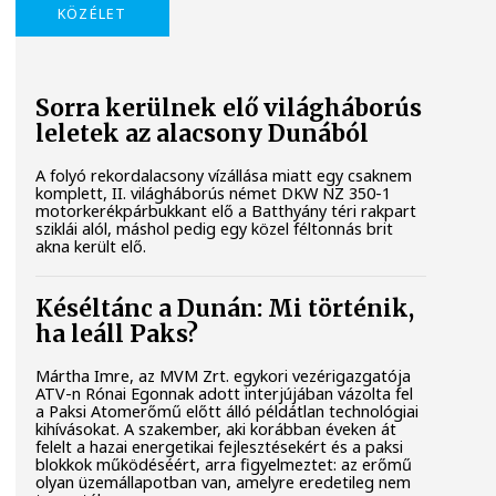
KÖZÉLET
Sorra kerülnek elő világháborús
leletek az alacsony Dunából
A folyó rekordalacsony vízállása miatt egy csaknem
komplett, II. világháborús német DKW NZ 350-1
motorkerékpárbukkant elő a Batthyány téri rakpart
sziklái alól, máshol pedig egy közel féltonnás brit
akna került elő.
Késéltánc a Dunán: Mi történik,
ha leáll Paks?
Mártha Imre, az MVM Zrt. egykori vezérigazgatója
ATV-n Rónai Egonnak adott interjújában vázolta fel
a Paksi Atomerőmű előtt álló példátlan technológiai
kihívásokat. A szakember, aki korábban éveken át
felelt a hazai energetikai fejlesztésekért és a paksi
blokkok működéséért, arra figyelmeztet: az erőmű
olyan üzemállapotban van, amelyre eredetileg nem