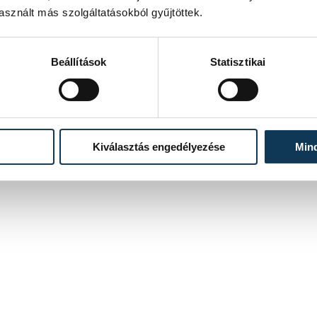
sznált más szolgáltatásokból gyűjtöttek.
Beállítások
Statisztikai
Kiválasztás engedélyezése
Min