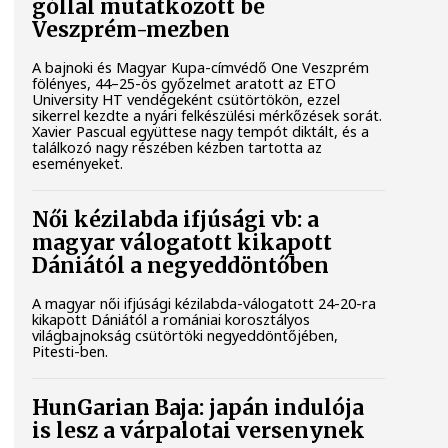
góllal mutatkozott be
Veszprém-mezben
A bajnoki és Magyar Kupa-címvédő One Veszprém
fölényes, 44–25-ös győzelmet aratott az ETO
University HT vendégeként csütörtökön, ezzel
sikerrel kezdte a nyári felkészülési mérkőzések sorát.
Xavier Pascual együttese nagy tempót diktált, és a
találkozó nagy részében kézben tartotta az
eseményeket.
Női kézilabda ifjúsági vb: a
magyar válogatott kikapott
Dániától a negyeddöntőben
A magyar női ifjúsági kézilabda-válogatott 24-20-ra
kikapott Dániától a romániai korosztályos
világbajnokság csütörtöki negyeddöntőjében,
Pitesti-ben.
HunGarian Baja: japán indulója
is lesz a várpalotai versenynek