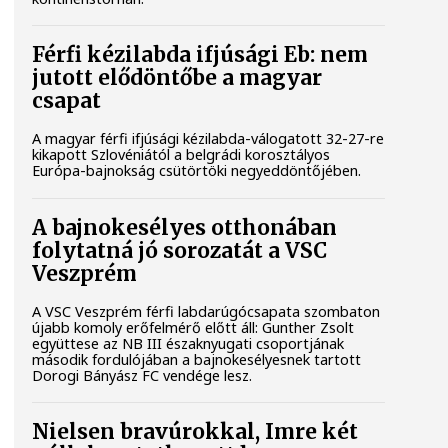
Férfi kézilabda ifjúsági Eb: nem
jutott elődöntőbe a magyar
csapat
A magyar férfi ifjúsági kézilabda-válogatott 32-27-re
kikapott Szlovéniától a belgrádi korosztályos
Európa-bajnokság csütörtöki negyeddöntőjében.
A bajnokesélyes otthonában
folytatná jó sorozatát a VSC
Veszprém
A VSC Veszprém férfi labdarúgócsapata szombaton
újabb komoly erőfelmérő előtt áll: Gunther Zsolt
együttese az NB III északnyugati csoportjának
második fordulójában a bajnokesélyesnek tartott
Dorogi Bányász FC vendége lesz.
Nielsen bravúrokkal, Imre két