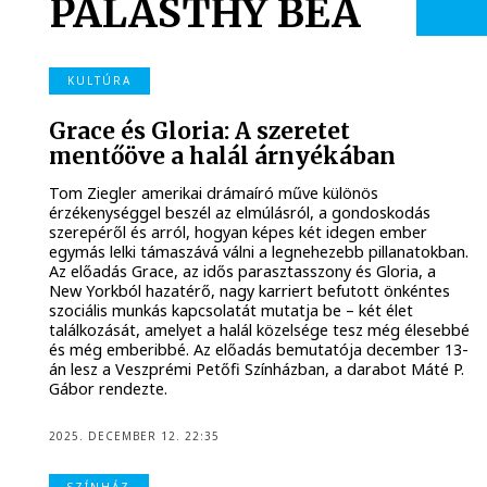
PALÁSTHY BEA
KULTÚRA
Grace és Gloria: A szeretet
mentőöve a halál árnyékában
Tom Ziegler amerikai drámaíró műve különös
érzékenységgel beszél az elmúlásról, a gondoskodás
szerepéről és arról, hogyan képes két idegen ember
egymás lelki támaszává válni a legnehezebb pillanatokban.
Az előadás Grace, az idős parasztasszony és Gloria, a
New Yorkból hazatérő, nagy karriert befutott önkéntes
szociális munkás kapcsolatát mutatja be – két élet
találkozását, amelyet a halál közelsége tesz még élesebbé
és még emberibbé. Az előadás bemutatója december 13-
án lesz a Veszprémi Petőfi Színházban, a darabot Máté P.
Gábor rendezte.
2025. DECEMBER 12. 22:35