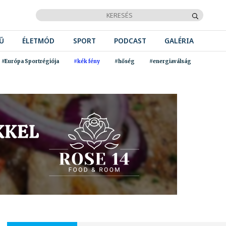
Ű
ÉLETMÓD
SPORT
PODCAST
GALÉRIA
#Európa Sportrégiója
#kék fény
#hőség
#energiaválság