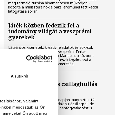
még termelő turbina hibamentesen működjön -
közölte a miniszterelnök a paksi erőműnél tett keddi
látogatása során.
Játék közben fedezik fel a
tudomány világát a veszprémi
gyerekek
Látványos kísérletek, kreatív feladatok és sok-sok
élmény várja a gyerekeket a veszprémi Tinker
Labsben. Videónkban Balassa Marietta, a központ
vezetője mutatja be, hogyan teszik izgalmassá a
természettudományok megismerését.
A sütikről
Augusztus 12-én
napfogyatkozás és csillaghullás
is vár ránk
Az év legsűrűbb csillagászati napján, augusztus 12-
tosításához, valamint
én éjjel tetőzik majd a Perseidák hullócsillagraj, de
einkkel megosztjuk az Ön
ugyanezen a napon részleges napfogyatkozást is
meg lehet majd figyelni.
l, amelyeket Ön adott meg