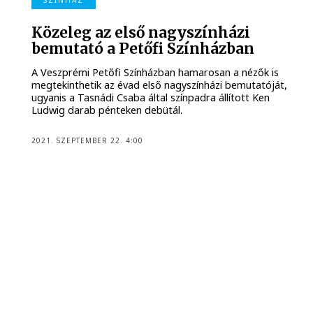
SZÍNHÁZ
Közeleg az első nagyszínházi
bemutató a Petőfi Színházban
A Veszprémi Petőfi Színházban hamarosan a nézők is
megtekinthetik az évad első nagyszínházi bemutatóját,
ugyanis a Tasnádi Csaba által színpadra állított Ken
Ludwig darab pénteken debütál.
2021. SZEPTEMBER 22. 4:00