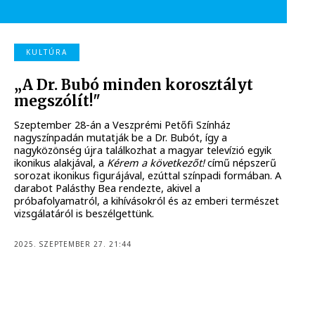
KULTÚRA
„A Dr. Bubó minden korosztályt
megszólít!"
Szeptember 28-án a Veszprémi Petőfi Színház
nagyszínpadán mutatják be a Dr. Bubót, így a
nagyközönség újra találkozhat a magyar televízió egyik
ikonikus alakjával, a
Kérem a következőt!
című népszerű
sorozat ikonikus figurájával, ezúttal színpadi formában. A
darabot Palásthy Bea rendezte, akivel a
próbafolyamatról, a kihívásokról és az emberi természet
vizsgálatáról is beszélgettünk.
2025. SZEPTEMBER 27. 21:44