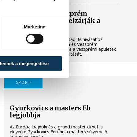
Lekapcsolják Veszprém
díszkivilágítását, elzárják a
szökőkutakat
Marketing
A kormány energiatakarékossági felhívásához
csatlakozva Veszprém városa és Veszprémi
Főegyházmegye is lekapcsolta a veszprémi épületek
és nevezetességek díszkivilágítását.
dennek a megengedése
SPORT
Gyurkovics a masters Eb
legjobbja
Az Európa-bajnoki és a grand master címet is
elnyerte Gyurkovics Ferenc a masters súlyemelő
kontinenstornán.