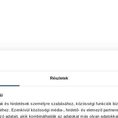
Részletek
ál
mak és hirdetések személyre szabásához, közösségi funkciók biz
hez. Ezenkívül közösségi média-, hirdető- és elemező partner
zó adatait, akik kombinálhatják az adatokat más olyan adatokka