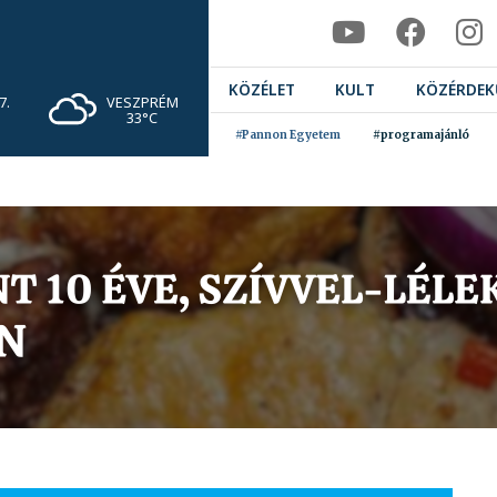
KÖZÉLET
KULT
KÖZÉRDEK
VESZPRÉM
7.
33°C
#Pannon Egyetem
#programajánló