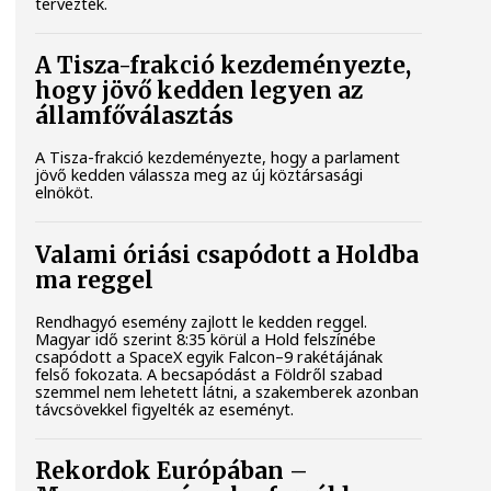
tervezték.
A Tisza-frakció kezdeményezte,
hogy jövő kedden legyen az
államfőválasztás
A Tisza-frakció kezdeményezte, hogy a parlament
jövő kedden válassza meg az új köztársasági
elnököt.
Valami óriási csapódott a Holdba
ma reggel
Rendhagyó esemény zajlott le kedden reggel.
Magyar idő szerint 8:35 körül a Hold felszínébe
csapódott a SpaceX egyik Falcon–9 rakétájának
felső fokozata. A becsapódást a Földről szabad
szemmel nem lehetett látni, a szakemberek azonban
távcsövekkel figyelték az eseményt.
Rekordok Európában –