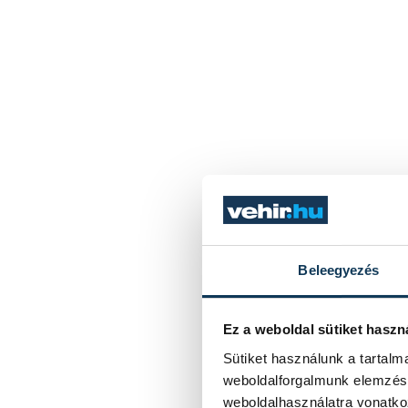
Beleegyezés
Ez a weboldal sütiket haszn
Sütiket használunk a tartal
weboldalforgalmunk elemzésé
weboldalhasználatra vonatko