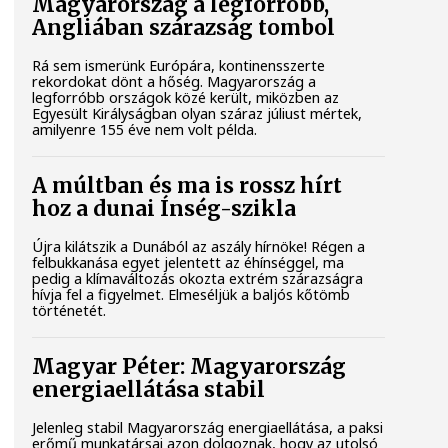
Magyarország a legforróbb,
Angliában szárazság tombol
Rá sem ismerünk Európára, kontinensszerte
rekordokat dönt a hőség. Magyarország a
legforróbb országok közé került, miközben az
Egyesült Királyságban olyan száraz júliust mértek,
amilyenre 155 éve nem volt példa.
A múltban és ma is rossz hírt
hoz a dunai Ínség-szikla
Újra kilátszik a Dunából az aszály hírnöke! Régen a
felbukkanása egyet jelentett az éhínséggel, ma
pedig a klímaváltozás okozta extrém szárazságra
hívja fel a figyelmet. Elmeséljük a baljós kőtömb
történetét.
Magyar Péter: Magyarország
energiaellátása stabil
Jelenleg stabil Magyarország energiaellátása, a paksi
erőmű munkatársai azon dolgoznak, hogy az utolsó