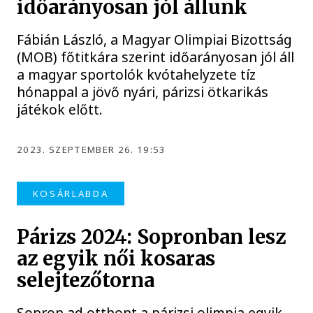
időarányosan jól állunk
Fábián László, a Magyar Olimpiai Bizottság
(MOB) főtitkára szerint időarányosan jól áll
a magyar sportolók kvótahelyzete tíz
hónappal a jövő nyári, párizsi ötkarikás
játékok előtt.
2023. SZEPTEMBER 26. 19:53
KOSÁRLABDA
Párizs 2024: Sopronban lesz
az egyik női kosaras
selejtezőtorna
Sopron ad otthont a párizsi olimpia egyik