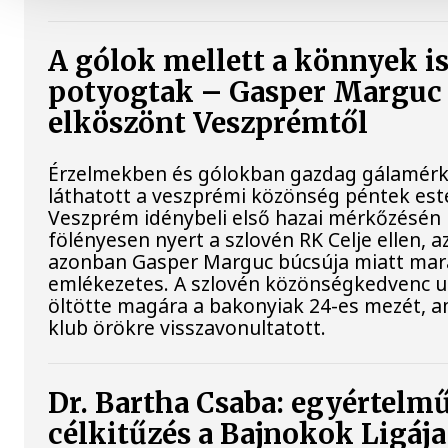
A gólok mellett a könnyek i
potyogtak – Gasper Marguc
elköszönt Veszprémtől
Érzelmekben és gólokban gazdag gálamérk
láthatott a veszprémi közönség péntek est
Veszprém idénybeli első hazai mérkőzésén
fölényesen nyert a szlovén RK Celje ellen, a
azonban Gasper Marguc búcsúja miatt mar
emlékezetes. A szlovén közönségkedvenc u
öltötte magára a bakonyiak 24-es mezét, a
klub örökre visszavonultatott.
Dr. Bartha Csaba: egyértelm
célkitűzés a Bajnokok Ligája