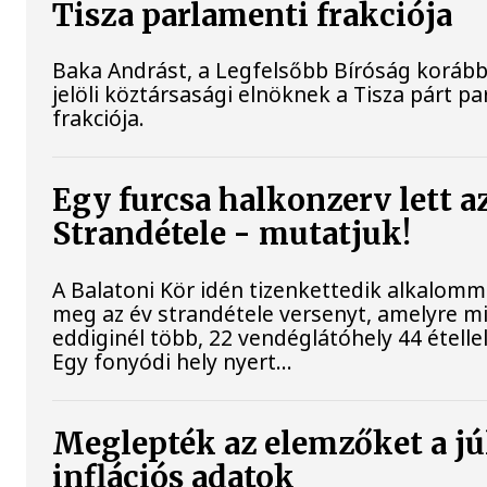
Tisza parlamenti frakciója
Baka Andrást, a Legfelsőbb Bíróság korább
jelöli köztársasági elnöknek a Tisza párt p
frakciója.
Egy furcsa halkonzerv lett a
Strandétele - mutatjuk!
A Balatoni Kör idén tizenkettedik alkalomm
meg az év strandétele versenyt, amelyre m
eddiginél több, 22 vendéglátóhely 44 étellel
Egy fonyódi hely nyert...
Meglepték az elemzőket a jú
inflációs adatok