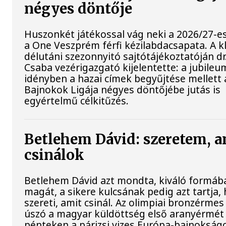
négyes döntője
Huszonkét játékossal vág neki a 2026/27-e
a One Veszprém férfi kézilabdacsapata. A 
délutáni szezonnyitó sajtótájékoztatóján dr
Csaba vezérigazgató kijelentette: a jubileu
idényben a hazai címek begyűjtése mellett 
Bajnokok Ligája négyes döntőjébe jutás is
egyértelmű célkitűzés.
Betlehem Dávid: szeretem, a
csinálok
Betlehem Dávid azt mondta, kiváló formába
magát, a sikere kulcsának pedig azt tartja,
szereti, amit csinál. Az olimpiai bronzérmes 
úszó a magyar küldöttség első aranyérmét
pénteken a párizsi vizes Európa-bajnokságo