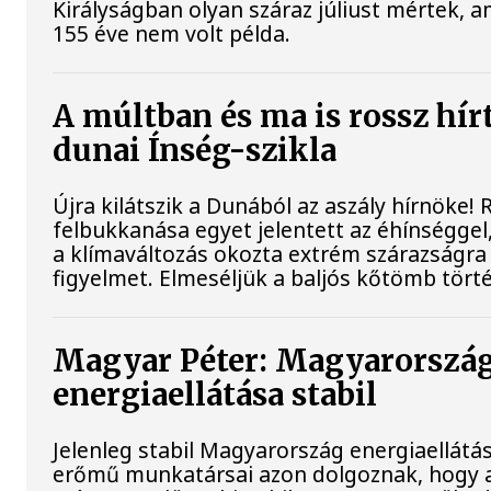
Királyságban olyan száraz júliust mértek, a
155 éve nem volt példa.
A múltban és ma is rossz hír
dunai Ínség-szikla
Újra kilátszik a Dunából az aszály hírnöke!
felbukkanása egyet jelentett az éhínséggel
a klímaváltozás okozta extrém szárazságra h
figyelmet. Elmeséljük a baljós kőtömb tört
Magyar Péter: Magyarorszá
energiaellátása stabil
Jelenleg stabil Magyarország energiaellátás
erőmű munkatársai azon dolgoznak, hogy a