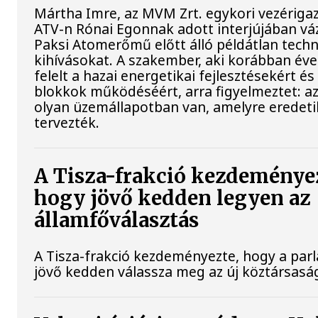
Mártha Imre, az MVM Zrt. egykori vezériga
ATV-n Rónai Egonnak adott interjújában váz
Paksi Atomerőmű előtt álló példátlan techn
kihívásokat. A szakember, aki korábban év
felelt a hazai energetikai fejlesztésekért és
blokkok működéséért, arra figyelmeztet: a
olyan üzemállapotban van, amelyre eredet
tervezték.
A Tisza-frakció kezdeménye
hogy jövő kedden legyen az
államfőválasztás
A Tisza-frakció kezdeményezte, hogy a par
jövő kedden válassza meg az új köztársaság