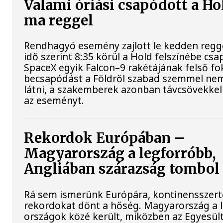
Valami óriási csapódott a Ho
ma reggel
Rendhagyó esemény zajlott le kedden regg
idő szerint 8:35 körül a Hold felszínébe csa
SpaceX egyik Falcon–9 rakétájának felső fo
becsapódást a Földről szabad szemmel nem
látni, a szakemberek azonban távcsövekkel 
az eseményt.
Rekordok Európában –
Magyarország a legforróbb,
Angliában szárazság tombol
Rá sem ismerünk Európára, kontinensszert
rekordokat dönt a hőség. Magyarország a 
országok közé került, miközben az Egyesül