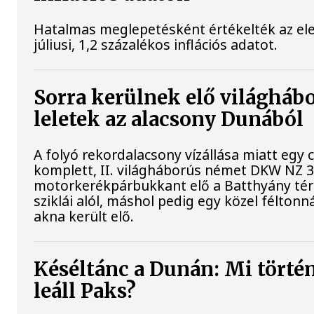
Hatalmas meglepetésként értékelték az el
júliusi, 1,2 százalékos inflációs adatot.
Sorra kerülnek elő világháb
leletek az alacsony Dunából
A folyó rekordalacsony vízállása miatt egy
komplett, II. világháborús német DKW NZ 
motorkerékpárbukkant elő a Batthyány tér
sziklái alól, máshol pedig egy közel féltonná
akna került elő.
Késéltánc a Dunán: Mi történ
leáll Paks?