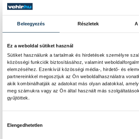
A korai piros lap megpecséte
VSC Veszprém sorsát
Beleegyezés
Részletek
A 
A veszprémi labdarúgócsapat 6–0-ra kikapo
bajnokesélyes Dorog vendégeként az NB II
Ez a weboldal sütiket használ
északnyugati csoportjának 3. fordulójában.
Sütiket használunk a tartalmak és hirdetések személyre sz
bakonyiak a 2. perctől emberhátrányban já
közösségi funkciók biztosításához, valamint weboldalforgal
elemzéséhez. Ezenkívül közösségi média-, hirdető- és ele
partnereinkkel megosztjuk az Ön weboldalhasználatra vonatk
A Real Madrid képviselői
akik kombinálhatják az adatokat más olyan adatokkal, amely
megkoszorúzták Puskás Fer
meg számukra vagy az Ön által használt más szolgáltatáso
gyűjtöttek.
sírját
Roberto Carlos és José Ángel Sánchez a B
Hozzájárulás kiválasztása
vendégeskedő Real Madrid labdarúgócsap
Elengedhetetlen
képviseletében megkoszorúzta a klub lege
magyar játékosának, Puskás Ferencnek a sí