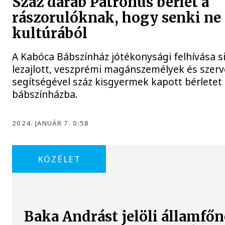
Száz darab Patrónus bérlet a
rászorulóknak, hogy senki ne
kultúrából
A Kabóca Bábszínház jótékonysági felhívása s
lezajlott, veszprémi magánszemélyek és szer
segítségével száz kisgyermek kapott bérletet
bábszínházba.
2024. JANUÁR 7. 0:58
KÖZÉLET
Baka Andrást jelöli államfőn