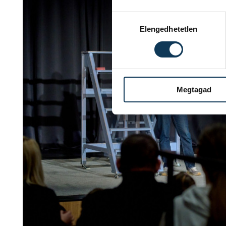
Hozzájárulás kiválasztása
Elengedhetetlen
Megtagad