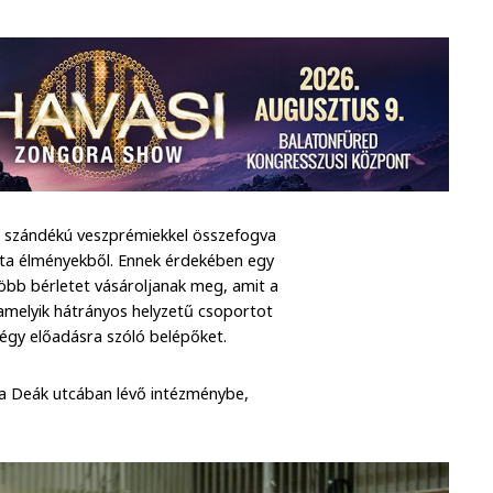
tő szándékú veszprémiekkel összefogva
dta élményekből. Ennek érdekében egy
l több bérletet vásároljanak meg, amit a
lamelyik hátrányos helyzetű csoportot
 négy előadásra szóló belépőket.
 a Deák utcában lévő intézménybe,