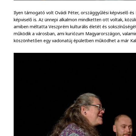
Ilyen támogató volt Ovádi Péter, országgyűlési képviselő é
képviselő is. Az ünnepi alkalmon mindketten ott voltak, köz
amiben méltatta Veszprém kulturális életét és sokszínűségét
működik a városban, ami kuriózum Magyarországon, valamint
köszönhetően egy vadonatúj épületben működhet a már Ka