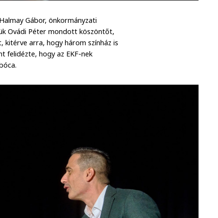
s Halmay Gábor, önkormányzati
ülük Ovádi Péter mondott köszöntőt,
, kitérve arra, hogy három színház is
 felidézte, hogy az EKF-nek
bóca.