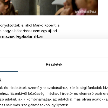
onyolították le, ahol Markó Róbert, a
e, hogy a bábszínház nem egy újkori
zármaznak, legalábbis akkori
rtémnetet. Ez a fajta színház pedig
úrát, mint a léleknek az egyik
után rátért a Patrónus bérletek
Részletek
osvezetők közül is többen részt
ket átadnak a rászorulóknak.
ál
mak és hirdetések személyre szabásához, közösségi funkciók biz
hez. Ezenkívül közösségi média-, hirdető- és elemező partner
zó adatait, akik kombinálhatják az adatokat más olyan adatokka
sznált más szolgáltatásokból gyűjtöttek.