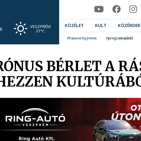
KÖZÉLET
KULT
KÖZÉRDEK
VESZPRÉM
8.
31°C
#Pannon Egyetem
#programajánló
RÓNUS BÉRLET A R
ÉHEZZEN KULTÚRÁB