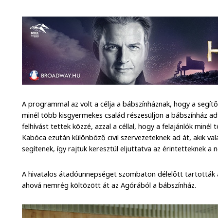
A programmal az volt a célja a bábszínháznak, hogy a segí
minél több kisgyermekes család részesüljön a bábszínház a
felhívást tettek közzé, azzal a céllal, hogy a felajánlók miné
Kabóca ezután különböző civil szervezeteknek ad át, akik va
segítenek, így rajtuk keresztül eljuttatva az érintetteknek a
A hivatalos átadóünnepséget szombaton délelőtt tartották
ahová nemrég költözött át az Agórából a bábszínház.