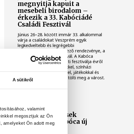
megnyitja kapuit a
mesebeli birodalom –
érkezik a 33. Kabóciádé
Családi Fesztivál
Június 26–28. között immár 33. alkalommal
várja a családokat Veszprém egyik
legkedveltebb és legrégebbi
hagyományokkal rendelkező rendezvénye, a
Kabóciádé Családi Fesztivál. A Kabóca
Bábszínház összművészeti fesztiválja évről
évre különleges élményekkel, színházi
előadásokkal, koncertekkel, játékokkal és
közösségi programokkal tölti meg a várost.
A sütikről
KULTÚRA
tosításához, valamint
Együttműködések
einkkel megosztjuk az Ön
színesítik a Kabóca új
l, amelyeket Ön adott meg
évadát