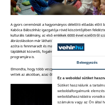
A gyors ceremóniát a hagyományos délelőtti előadás előtt b
Kabóca Bábszínház igazgatója rövid köszöntőjében felidézt
kulturális találmány, az első emlékek 6000 évvel ezelőttről s
ábrázolásokon már látható volt, ahogy valaki elbáboz egy tö
azóta is fennmaradt és ma is töretlen a népszerűsége. A kult
táplálékát közvetíti, fogalmazott az intézményvezető, aki ez
programjára is.
Beleegyezés
Elmondta, hogy több veszprémi cég, magánszemély, de a vár
vettek az akcióban, azaz ők is vásároltak bérleteket, amelye
Ez a weboldal sütiket haszn
Sütiket használunk a tartal
weboldalforgalmunk elemzésé
weboldalhasználatra vonatko
számukra vagy az Ön által ha