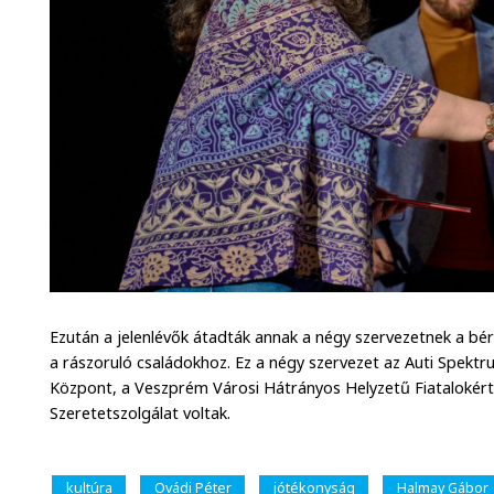
Ezután a jelenlévők átadták annak a négy szervezetnek a bérl
a rászoruló családokhoz. Ez a négy szervezet az Auti Spekt
Központ, a Veszprém Városi Hátrányos Helyzetű Fiatalokért
Szeretetszolgálat voltak.
kultúra
Ovádi Péter
jótékonyság
Halmay Gábor