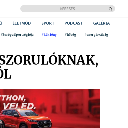
Ű
ÉLETMÓD
SPORT
PODCAST
GALÉRIA
#Európa Sportrégiója
#kék fény
#hőség
#energiaválság
ÁSZORULÓKNAK,
ÓL