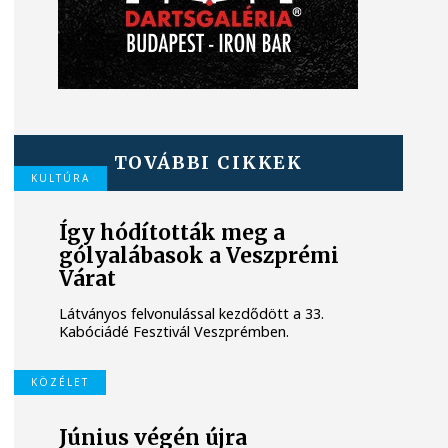
TOVÁBBI CIKKEK
KULTÚRA
Így hódították meg a
gólyalábasok a Veszprémi
Várat
Látványos felvonulással kezdődött a 33.
Kabóciádé Fesztivál Veszprémben.
KÖZÉLET
Június végén újra