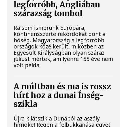
legforróbb, Angliában
szárazság tombol
Rá sem ismerünk Európára,
kontinensszerte rekordokat dönt a
hőség. Magyarország a legforróbb
országok közé került, miközben az
Egyesült Királyságban olyan száraz
júliust mértek, amilyenre 155 éve nem
volt példa.
A múltban és ma is rossz
hírt hoz a dunai Ínség-
szikla
Újra kilátszik a Dunából az aszály
hírnöke! Régen a felbukkanása egyet