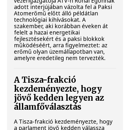
vezérigazgatója ATV-n Rónai Egonnak
adott interjújában vázolta fel a Paksi
Atomerőmű előtt álló példátlan
technológiai kihívásokat. A
szakember, aki korábban éveken át
felelt a hazai energetikai
fejlesztésekért és a paksi blokkok
működéséért, arra figyelmeztet: az
erőmű olyan üzemállapotban van,
amelyre eredetileg nem tervezték.
A Tisza-frakció
kezdeményezte, hogy
jövő kedden legyen az
államfőválasztás
A Tisza-frakció kezdeményezte, hogy
a parlament jövő kedden válassza