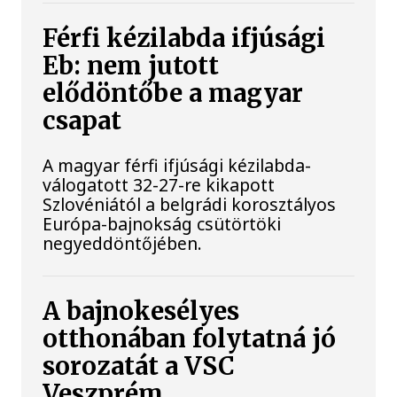
Férfi kézilabda ifjúsági
Eb: nem jutott
elődöntőbe a magyar
csapat
A magyar férfi ifjúsági kézilabda-
válogatott 32-27-re kikapott
Szlovéniától a belgrádi korosztályos
Európa-bajnokság csütörtöki
negyeddöntőjében.
A bajnokesélyes
otthonában folytatná jó
sorozatát a VSC
Veszprém