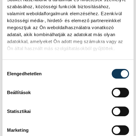
szabásához, közösségi funkciók biztosításához,
Játék közben fedezik fel
valamint weboldalforgalmunk elemzéséhez. Ezenkívül
közösségi média-, hirdető- és elemező partnereinkkel
a tudomány világát a
megosztjuk az Ön weboldalhasználatra vonatkozó
veszprémi gyerekek
adatait, akik kombinálhatják az adatokat más olyan
adatokkal, amelyeket Ön adott meg számukra vagy az
Látványos kísérletek, kreatív
Ön által használt más szolgáltatásokból gyűjtöttek.
feladatok és sok-sok élmény várja a
gyerekeket a veszprémi Tinker
Hozzájárulás kiválasztása
Labsben. Videónkban Balassa
Elengedhetetlen
Marietta, a központ vezetője mutatja
be, hogyan teszik izgalmassá a
természettudományok
Beállítások
megismerését.
Statisztikai
Marketing
SPORT