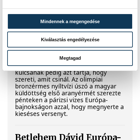
Mindennek a megengedése
Betlehem Dávid:
Kiválasztás engedélyezése
szeretem, amit csinálok
Betlehem Dávid azt mondta, kiváló
Megtagad
formában érzi magát, a sikere
kulcsának pedig azt tartja, hogy
szereti, amit csinál. Az olimpiai
bronzérmes nyíltvízi úszó a magyar
küldöttség első aranyérmét szerezte
pénteken a párizsi vizes Európa-
bajnokságon azzal, hogy megnyerte a
kieséses versenyt.
Betlehem Dávid Európa-