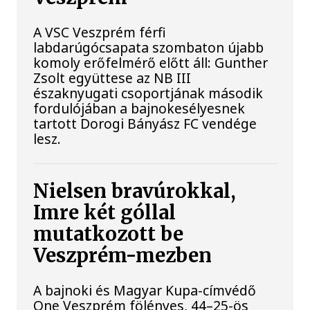
A VSC Veszprém férfi
labdarúgócsapata szombaton újabb
komoly erőfelmérő előtt áll: Gunther
Zsolt együttese az NB III
északnyugati csoportjának második
fordulójában a bajnokesélyesnek
tartott Dorogi Bányász FC vendége
lesz.
Nielsen bravúrokkal,
Imre két góllal
mutatkozott be
Veszprém-mezben
A bajnoki és Magyar Kupa-címvédő
One Veszprém fölényes, 44–25-ös