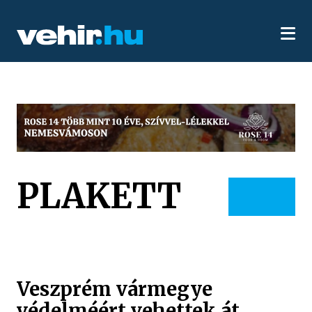
PLAKETT
Veszprém vármegye
védelméért vehettek át