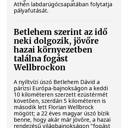
Athén labdarúgócsapatában folytatja
pályafutását.
Betlehem szerint az idő
neki dolgozik, jövőre
hazai környezetben
találna fogást
Wellbrockon
A nyíltvízi úszó Betlehem Dávid a
párizsi Európa-bajnokságon a keddi
10 kilométeren szerzett ezüstérmét
követően, szerdán 5 kilométeren is
második lett Florian Wellbrock
mögött; a 22 éves magyar úszó bízik
benne, hogy akár már jövőre, a hazai
rendezésű világbajnokságon "fogást