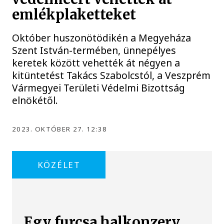
emlékplaketteket
Október huszonötödikén a Megyeháza
Szent István-termében, ünnepélyes
keretek között vehették át négyen a
kitüntetést Takács Szabolcstól, a Veszprém
Vármegyei Területi Védelmi Bizottság
elnökétől.
2023. OKTÓBER 27. 12:38
KÖZÉLET
Egy furcsa halkonzerv