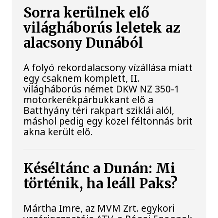
Sorra kerülnek elő
világháborús leletek az
alacsony Dunából
A folyó rekordalacsony vízállása miatt
egy csaknem komplett, II.
világháborús német DKW NZ 350-1
motorkerékpárbukkant elő a
Batthyány téri rakpart sziklái alól,
máshol pedig egy közel féltonnás brit
akna került elő.
Késéltánc a Dunán: Mi
történik, ha leáll Paks?
Mártha Imre, az MVM Zrt. egykori