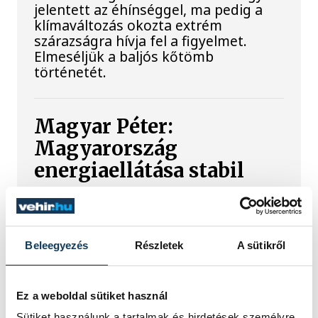
jelentett az éhínséggel, ma pedig a
klímaváltozás okozta extrém
szárazságra hívja fel a figyelmet.
Elmeséljük a baljós kőtömb
történetét.
Magyar Péter:
Magyarország
energiaellátása stabil
Jelenleg stabil Magyarország
energiaellátása, a paksi erőmű
munkatársai azon dolgoznak, hogy az
Beleegyezés
Részletek
A sütikről
utolsó még termelő turbina
hibamentesen működjön - közölte a
miniszterelnök a paksi erőműnél tett
Ez a weboldal sütiket használ
keddi látogatása során.
Sütiket használunk a tartalmak és hirdetések személyre