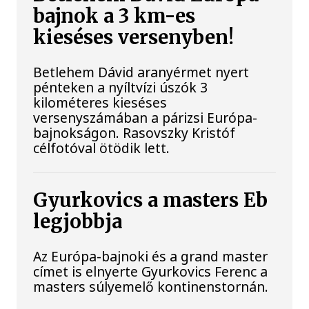
bajnok a 3 km-es
kieséses versenyben!
Betlehem Dávid aranyérmet nyert
pénteken a nyíltvízi úszók 3
kilométeres kieséses
versenyszámában a párizsi Európa-
bajnokságon. Rasovszky Kristóf
célfotóval ötödik lett.
Gyurkovics a masters Eb
legjobbja
Az Európa-bajnoki és a grand master
címet is elnyerte Gyurkovics Ferenc a
masters súlyemelő kontinenstornán.