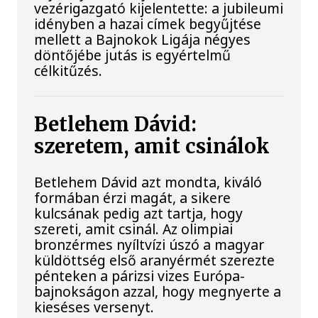
vezérigazgató kijelentette: a jubileumi
idényben a hazai címek begyűjtése
mellett a Bajnokok Ligája négyes
döntőjébe jutás is egyértelmű
célkitűzés.
Betlehem Dávid:
szeretem, amit csinálok
Betlehem Dávid azt mondta, kiváló
formában érzi magát, a sikere
kulcsának pedig azt tartja, hogy
szereti, amit csinál. Az olimpiai
bronzérmes nyíltvízi úszó a magyar
küldöttség első aranyérmét szerezte
pénteken a párizsi vizes Európa-
bajnokságon azzal, hogy megnyerte a
kieséses versenyt.