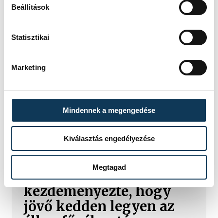
történik, ha leáll Paks?
Beállítások
Mártha Imre, az MVM Zrt. egykori
Statisztikai
vezérigazgatója ATV-n Rónai Egonnak
adott interjújában vázolta fel a Paksi
Atomerőmű előtt álló példátlan
Marketing
technológiai kihívásokat. A
szakember, aki korábban éveken át
felelt a hazai energetikai
fejlesztésekért és a paksi blokkok
Mindennek a megengedése
működéséért, arra figyelmeztet: az
erőmű olyan üzemállapotban van,
amelyre eredetileg nem tervezték.
Kiválasztás engedélyezése
Megtagad
A Tisza-frakció
kezdeményezte, hogy
jövő kedden legyen az