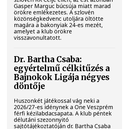
Gasper Marguc búcsúja miatt marad
örökre emlékezetes. A szlovén
közönségkedvenc utoljára öltötte
magára a bakonyiak 24-es mezét,
amelyet a klub örökre
visszavonultatott.
Dr. Bartha Csaba:
egyértelmű célkitűzés a
Bajnokok Ligája négyes
döntője
Huszonkét játékossal vág neki a
2026/27-es idénynek a One Veszprém
férfi kézilabdacsapata. A klub péntek
délutáni szezonnyitó
sajtótájékoztatóján dr. Bartha Csaba