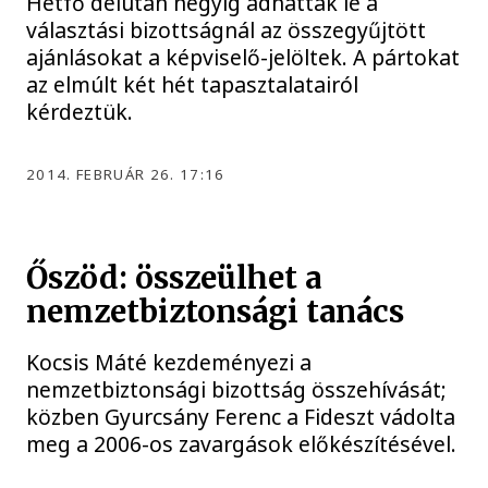
Hétfő délután négyig adhatták le a
választási bizottságnál az összegyűjtött
ajánlásokat a képviselő-jelöltek. A pártokat
az elmúlt két hét tapasztalatairól
kérdeztük.
2014. FEBRUÁR 26. 17:16
Őszöd: összeülhet a
nemzetbiztonsági tanács
Kocsis Máté kezdeményezi a
nemzetbiztonsági bizottság összehívását;
közben Gyurcsány Ferenc a Fideszt vádolta
meg a 2006-os zavargások előkészítésével.