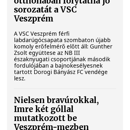
otthonában folytatná jó
sorozatát a VSC
Veszprém
A VSC Veszprém férfi
labdarúgócsapata szombaton újabb
komoly erőfelmérő előtt áll: Gunther
Zsolt együttese az NB III
északnyugati csoportjának második
fordulójában a bajnokesélyesnek
tartott Dorogi Bányász FC vendége
lesz.
Nielsen bravúrokkal,
Imre két góllal
mutatkozott be
Veszprém-mezben