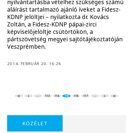
nyilvántartásba vételhez szükséges számú
aláírást tartalmazó ajánló íveket a Fidesz-
KDNP jelöltjei – nyilatkozta dr. Kovács
Zoltán, a Fidesz-KDNP pápai-zirci
képviselőjelöltje csütörtökön, a
pártszövetség megyei sajtótájékoztatóján
Veszprémben.
2014. FEBRUÁR 20. 16:26
...
113
114
115
116
117
...
KÖZÉLET