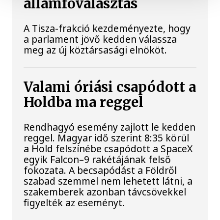
államfőválasztás
A Tisza-frakció kezdeményezte, hogy
a parlament jövő kedden válassza
meg az új köztársasági elnököt.
Valami óriási csapódott a
Holdba ma reggel
Rendhagyó esemény zajlott le kedden
reggel. Magyar idő szerint 8:35 körül
a Hold felszínébe csapódott a SpaceX
egyik Falcon–9 rakétájának felső
fokozata. A becsapódást a Földről
szabad szemmel nem lehetett látni, a
szakemberek azonban távcsövekkel
figyelték az eseményt.