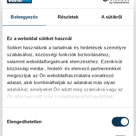
az elemzők a júliusi, 1,2 százalékos
inflációs adatot.
Beleegyezés
Részletek
A sütikről
Sorra kerülnek elő
Ez a weboldal sütiket használ
világháborús leletek az
Sütiket használunk a tartalmak és hirdetések személyre
alacsony Dunából
szabásához, közösségi funkciók biztosításához,
valamint weboldalforgalmunk elemzéséhez. Ezenkívül
A folyó rekordalacsony vízállása miatt
közösségi média-, hirdető- és elemező partnereinkkel
egy csaknem komplett, II.
megosztjuk az Ön weboldalhasználatra vonatkozó
világháborús német DKW NZ 350-1
adatait, akik kombinálhatják az adatokat más olyan
motorkerékpárbukkant elő a
adatokkal, amelyeket Ön adott meg számukra vagy az
Batthyány téri rakpart sziklái alól,
Ön által használt más szolgáltatásokból gyűjtöttek.
máshol pedig egy közel féltonnás brit
akna került elő.
Hozzájárulás kiválasztása
Elengedhetetlen
Késéltánc a Dunán: Mi