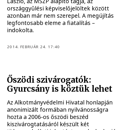
László, az MSZP alapító tagja, az
országgyűlési képviselőjelöltek között
azonban már nem szerepel. A megújítás
legfontosabb eleme a fiatalítás –
indokolta.
2014. FEBRUÁR 24. 17:40
Őszödi szivárogatók:
Gyurcsány is köztük lehet
Az Alkotmányvédelmi Hivatal honlapján
anonimizált formában nyilvánosságra
hozta a 2006-os őszödi beszéd
kiszivárogtatásáról készült két