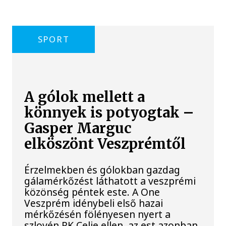
SPORT
A gólok mellett a
könnyek is potyogtak –
Gasper Marguc
elköszönt Veszprémtől
Érzelmekben és gólokban gazdag
gálamérkőzést láthatott a veszprémi
közönség péntek este. A One
Veszprém idénybeli első hazai
mérkőzésén fölényesen nyert a
szlovén RK Celje ellen, az est azonban