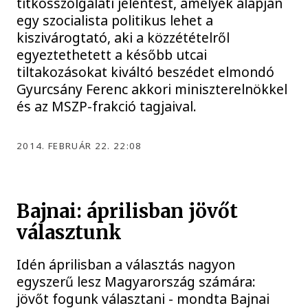
titkosszolgálati jelentést, amelyek alapján
egy szocialista politikus lehet a
kiszivárogtató, aki a közzétételről
egyeztethetett a később utcai
tiltakozásokat kiváltó beszédet elmondó
Gyurcsány Ferenc akkori miniszterelnökkel
és az MSZP-frakció tagjaival.
2014. FEBRUÁR 22. 22:08
Bajnai: áprilisban jövőt
választunk
Idén áprilisban a választás nagyon
egyszerű lesz Magyarország számára:
jövőt fogunk választani - mondta Bajnai