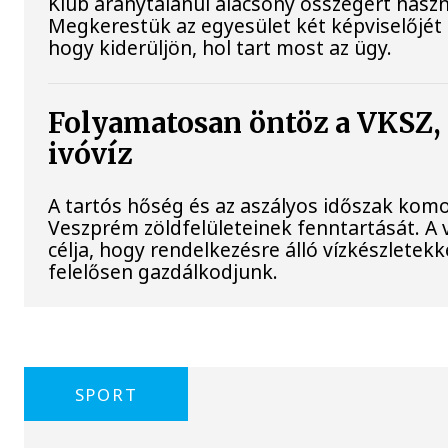
Klub aránytalanul alacsony összegért haszná
Megkerestük az egyesület két képviselőjét 
hogy kiderüljön, hol tart most az ügy.
Folyamatosan öntöz a VKSZ,
ivóvíz
A tartós hőség és az aszályos időszak komoly
Veszprém zöldfelületeinek fenntartását. A 
célja, hogy rendelkezésre álló vízkészletek
felelősen gazdálkodjunk.
SPORT