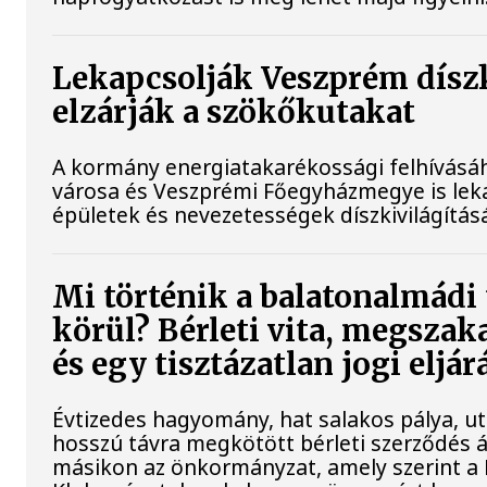
Lekapcsolják Veszprém díszk
elzárják a szökőkutakat
A kormány energiatakarékossági felhívásá
városa és Veszprémi Főegyházmegye is lek
épületek és nevezetességek díszkivilágításá
Mi történik a balatonalmádi
körül? Bérleti vita, megszak
és egy tisztázatlan jogi eljár
Évtizedes hagyomány, hat salakos pálya, u
hosszú távra megkötött bérleti szerződés ál
másikon az önkormányzat, amely szerint a 