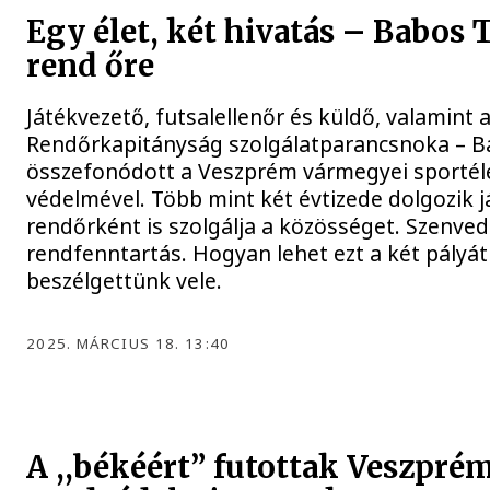
Egy élet, két hivatás – Babos T
rend őre
Játékvezető, futsalellenőr és küldő, valamint 
Rendőrkapitányság szolgálatparancsnoka – B
összefonódott a Veszprém vármegyei sportéle
védelmével. Több mint két évtizede dolgozik 
rendőrként is szolgálja a közösséget. Szenvedé
rendfenntartás. Hogyan lehet ezt a két pályát
beszélgettünk vele.
2025. MÁRCIUS 18. 13:40
A ,,békéért” futottak Veszpré