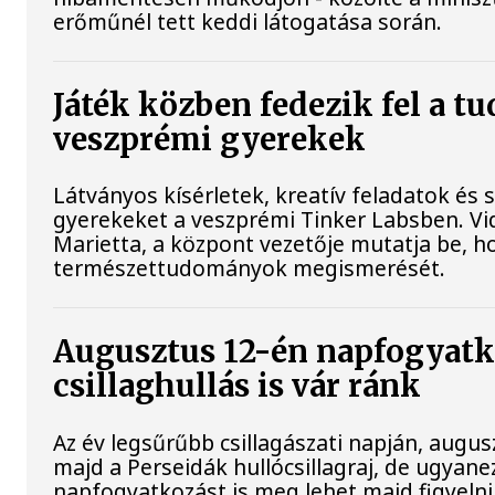
erőműnél tett keddi látogatása során.
Játék közben fedezik fel a t
veszprémi gyerekek
Látványos kísérletek, kreatív feladatok és 
gyerekeket a veszprémi Tinker Labsben. V
Marietta, a központ vezetője mutatja be, h
természettudományok megismerését.
Augusztus 12-én napfogyatk
csillaghullás is vár ránk
Az év legsűrűbb csillagászati napján, augusz
majd a Perseidák hullócsillagraj, de ugyan
napfogyatkozást is meg lehet majd figyelni