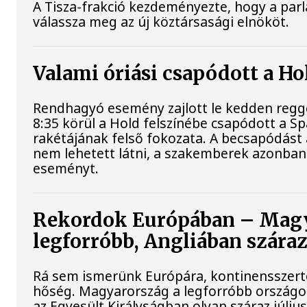
A Tisza-frakció kezdeményezte, hogy a par
válassza meg az új köztársasági elnököt.
Valami óriási csapódott a H
Rendhagyó esemény zajlott le kedden regge
8:35 körül a Hold felszínébe csapódott a S
rakétájának felső fokozata. A becsapódást
nem lehetett látni, a szakemberek azonban 
eseményt.
Rekordok Európában – Magy
legforróbb, Angliában szára
Rá sem ismerünk Európára, kontinensszert
hőség. Magyarország a legforróbb országo
az Egyesült Királyságban olyan száraz júliu