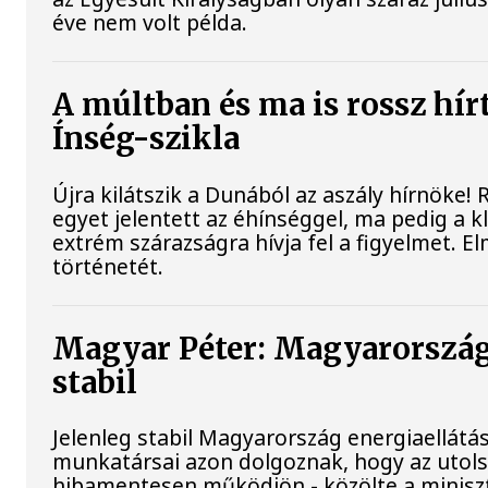
éve nem volt példa.
A múltban és ma is rossz hír
Ínség-szikla
Újra kilátszik a Dunából az aszály hírnöke!
egyet jelentett az éhínséggel, ma pedig a 
extrém szárazságra hívja fel a figyelmet. E
történetét.
Magyar Péter: Magyarország
stabil
Jelenleg stabil Magyarország energiaellátá
munkatársai azon dolgoznak, hogy az utol
hibamentesen működjön - közölte a miniszt