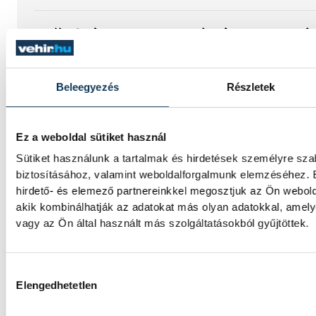
Női kézilabda ifjúsági vb: K
negyeddöntős a magyar válo
Beleegyezés
Részletek
A magyar női ifjúsági kézilabda-válogatott
romániai korosztályos világbajnokságon, m
Kínát a középdöntő utolsó fordulójában, ke
Ez a weboldal sütiket használ
Sütiket használunk a tartalmak és hirdetések személyre sz
Vizes Eb: Betlehem Dávid ez
biztosításához, valamint weboldalforgalmunk elemzéséhez. 
hirdető- és elemező partnereinkkel megosztjuk az Ön webold
kilométeren
akik kombinálhatják az adatokat más olyan adatokkal, ame
vagy az Ön által használt más szolgáltatásokból gyűjtöttek.
Betlehem Dávid ezüstérmet nyert kedden a n
kilométeres olimpiai versenyszámában a pá
bajnokságon.
Hozzájárulás kiválasztása
Elengedhetetlen