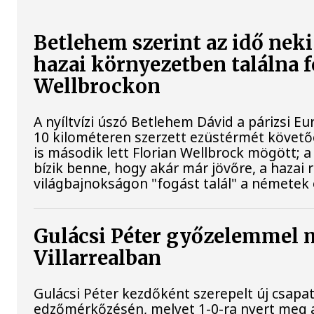
Betlehem szerint az idő neki
hazai környezetben találna 
Wellbrockon
A nyíltvízi úszó Betlehem Dávid a párizsi 
10 kilométeren szerzett ezüstérmét követő
is második lett Florian Wellbrock mögött; 
bízik benne, hogy akár már jövőre, a hazai
világbajnokságon "fogást talál" a németek 
Gulácsi Péter győzelemmel 
Villarrealban
Gulácsi Péter kezdőként szerepelt új csapata
edzőmérkőzésén, melyet 1-0-ra nyert meg 