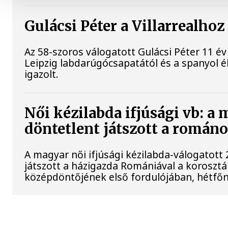
Gulácsi Péter a Villarrealhoz
Az 58-szoros válogatott Gulácsi Péter 11 év
Leipzig labdarúgócsapatától és a spanyol él
igazolt.
Női kézilabda ifjúsági vb: a
döntetlent játszott a román
A magyar női ifjúsági kézilabda-válogatott
játszott a házigazda Romániával a korosztá
középdöntőjének első fordulójában, hétfőn 