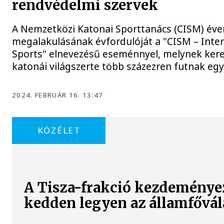
rendvédelmi szervek
A Nemzetközi Katonai Sporttanács (CISM) éve
megalakulásának évfordulóját a "CISM – Intern
Sports" elnevezésű eseménnyel, melynek ker
katonái világszerte több százezren futnak e
2024. FEBRUÁR 16. 13:47
KÖZÉLET
A Tisza-frakció kezdeményez
kedden legyen az államfővál