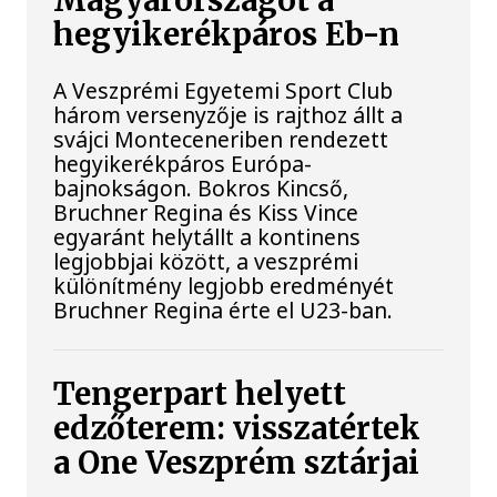
Magyarországot a
hegyikerékpáros Eb-n
A Veszprémi Egyetemi Sport Club
három versenyzője is rajthoz állt a
svájci Monteceneriben rendezett
hegyikerékpáros Európa-
bajnokságon. Bokros Kincső,
Bruchner Regina és Kiss Vince
egyaránt helytállt a kontinens
legjobbjai között, a veszprémi
különítmény legjobb eredményét
Bruchner Regina érte el U23-ban.
Tengerpart helyett
edzőterem: visszatértek
a One Veszprém sztárjai