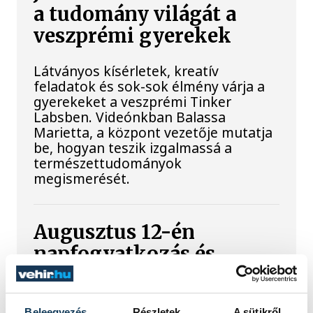
a tudomány világát a
veszprémi gyerekek
Látványos kísérletek, kreatív
feladatok és sok-sok élmény várja a
gyerekeket a veszprémi Tinker
Labsben. Videónkban Balassa
Marietta, a központ vezetője mutatja
be, hogyan teszik izgalmassá a
természettudományok
megismerését.
Augusztus 12-én
napfogyatkozás és
csillaghullás is vár ránk
Az év legsűrűbb csillagászati napján,
Beleegyezés
Részletek
A sütikről