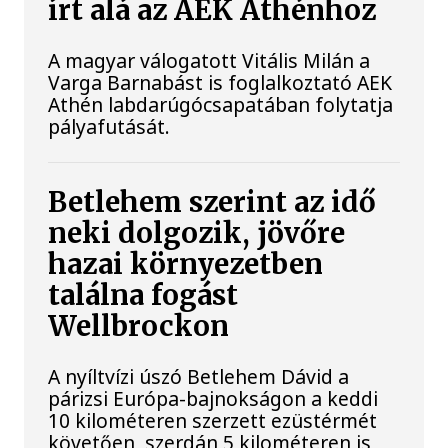
írt alá az AEK Athénhoz
A magyar válogatott Vitális Milán a
Varga Barnabást is foglalkoztató AEK
Athén labdarúgócsapatában folytatja
pályafutását.
Betlehem szerint az idő
neki dolgozik, jövőre
hazai környezetben
találna fogást
Wellbrockon
A nyíltvízi úszó Betlehem Dávid a
párizsi Európa-bajnokságon a keddi
10 kilométeren szerzett ezüstérmét
követően, szerdán 5 kilométeren is