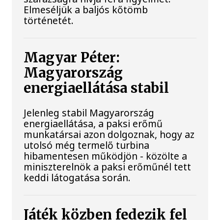
Elmeséljük a baljós kőtömb
történetét.
Magyar Péter:
Magyarország
energiaellátása stabil
Jelenleg stabil Magyarország
energiaellátása, a paksi erőmű
munkatársai azon dolgoznak, hogy az
utolsó még termelő turbina
hibamentesen működjön - közölte a
miniszterelnök a paksi erőműnél tett
keddi látogatása során.
Játék közben fedezik fel