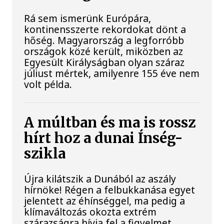
Rá sem ismerünk Európára,
kontinensszerte rekordokat dönt a
hőség. Magyarország a legforróbb
országok közé került, miközben az
Egyesült Királyságban olyan száraz
júliust mértek, amilyenre 155 éve nem
volt példa.
A múltban és ma is rossz
hírt hoz a dunai Ínség-
szikla
Újra kilátszik a Dunából az aszály
hírnöke! Régen a felbukkanása egyet
jelentett az éhínséggel, ma pedig a
klímaváltozás okozta extrém
szárazságra hívja fel a figyelmet.