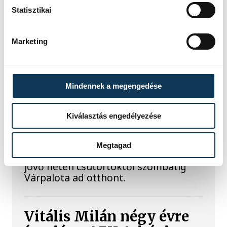
Statisztikai
SPORT
Marketing
HunGarian Baja: japán
Mindennek a megengedése
indulója is lesz a
várpalotai versenynek
Kiválasztás engedélyezése
Japán indulója is lesz a 23. HunGarian
Megtagad
Baja terepraliversenynek, amelynek
jövő héten csütörtöktől szombatig
Várpalota ad otthont.
Vitális Milán négy évre