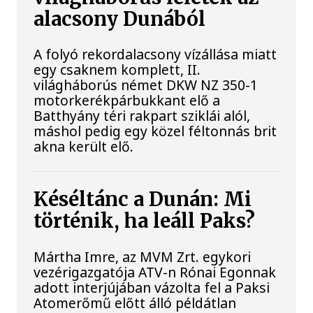
alacsony Dunából
A folyó rekordalacsony vízállása miatt
egy csaknem komplett, II.
világháborús német DKW NZ 350-1
motorkerékpárbukkant elő a
Batthyány téri rakpart sziklái alól,
máshol pedig egy közel féltonnás brit
akna került elő.
Késéltánc a Dunán: Mi
történik, ha leáll Paks?
Mártha Imre, az MVM Zrt. egykori
vezérigazgatója ATV-n Rónai Egonnak
adott interjújában vázolta fel a Paksi
Atomerőmű előtt álló példátlan