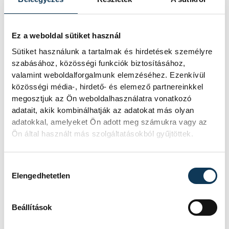
augusztus 12-én éjjel tetőzik majd a
Perseidák hullócsillagraj, de
ugyanezen a napon részleges
Ez a weboldal sütiket használ
napfogyatkozást is meg lehet majd
Sütiket használunk a tartalmak és hirdetések személyre
figyelni.
szabásához, közösségi funkciók biztosításához,
valamint weboldalforgalmunk elemzéséhez. Ezenkívül
közösségi média-, hirdető- és elemező partnereinkkel
Lekapcsolják Veszprém
megosztjuk az Ön weboldalhasználatra vonatkozó
díszkivilágítását,
adatait, akik kombinálhatják az adatokat más olyan
elzárják a szökőkutakat
adatokkal, amelyeket Ön adott meg számukra vagy az
Ön által használt más szolgáltatásokból gyűjtöttek.
A kormány energiatakarékossági
felhívásához csatlakozva Veszprém
Hozzájárulás kiválasztása
városa és Veszprémi Főegyházmegye
Elengedhetetlen
is lekapcsolta a veszprémi épületek
és nevezetességek díszkivilágítását.
Beállítások