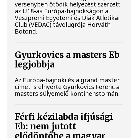
versenyben ötödik helyezést szerzett
az U18-as Európa-bajnokságon a
Veszprémi Egyetemi és Diák Atlétikai
Club (VEDAC) távolugrója Horváth
Botond.
Gyurkovics a masters Eb
legjobbja
Az Európa-bajnoki és a grand master
címet is elnyerte Gyurkovics Ferenc a
masters súlyemelő kontinenstornán.
Férfi kézilabda ifjúsági
Eb: nem jutott
elődöntőbe a magyar