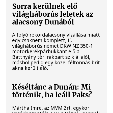
Sorra kerülnek elő
világháborús leletek az
alacsony Dunából
A folyó rekordalacsony vízállása miatt
egy csaknem komplett, II.
világháborús német DKW NZ 350-1
motorkerékpárbukkant elő a
Batthyány téri rakpart sziklái alól,
máshol pedig egy közel féltonnás brit
akna került elő.
Késéltánc a Dunán: Mi
történik, ha leáll Paks?
Mártha Imre, az MVM Zrt. egykori