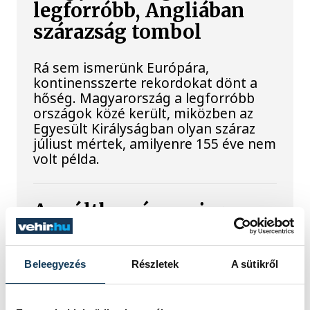
legforróbb, Angliában
szárazság tombol
Rá sem ismerünk Európára,
kontinensszerte rekordokat dönt a
hőség. Magyarország a legforróbb
országok közé került, miközben az
Egyesült Királyságban olyan száraz
júliust mértek, amilyenre 155 éve nem
volt példa.
A múltban és ma is rossz
hírt hoz a dunai Ínség-
szikla
Beleegyezés
Részletek
A sütikről
Újra kilátszik a Dunából az aszály
hírnöke! Régen a felbukkanása egyet