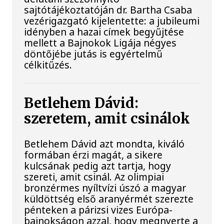
sajtótájékoztatóján dr. Bartha Csaba
vezérigazgató kijelentette: a jubileumi
idényben a hazai címek begyűjtése
mellett a Bajnokok Ligája négyes
döntőjébe jutás is egyértelmű
célkitűzés.
Betlehem Dávid:
szeretem, amit csinálok
Betlehem Dávid azt mondta, kiváló
formában érzi magát, a sikere
kulcsának pedig azt tartja, hogy
szereti, amit csinál. Az olimpiai
bronzérmes nyíltvízi úszó a magyar
küldöttség első aranyérmét szerezte
pénteken a párizsi vizes Európa-
bajnokságon azzal, hogy megnyerte a