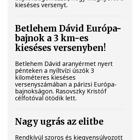
kieséses versenyt.
Betlehem Dávid Európa-
bajnok a 3 km-es
kieséses versenyben!
Betlehem Dávid aranyérmet nyert
pénteken a nyíltvízi úszók 3
kilométeres kieséses
versenyszámában a párizsi Európa-
bajnokságon. Rasovszky Kristóf
célfotóval ötödik lett.
Nagy ugrás az elitbe
Rendkívül szoros és kiegyensúlyozott