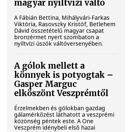
magyar nyíltvízi váltó
A Fábián Bettina, Mihályvári-Farkas
Viktória, Rasovszky Kristóf, Betlehem
Dávid összetételű magyar csapat
bronzérmet nyert szombaton a
nyíltvízi úszók váltóversenyében.
A gólok mellett a
könnyek is potyogtak –
Gasper Marguc
elköszönt Veszprémtől
Érzelmekben és gólokban gazdag
gálamérkőzést láthatott a veszprémi
közönség péntek este. A One
Veszprém idénybeli első hazai