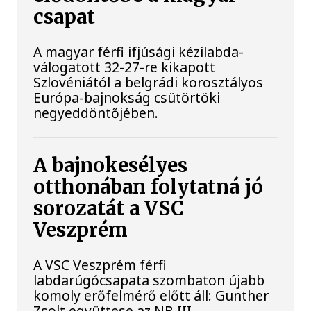
csapat
A magyar férfi ifjúsági kézilabda-
válogatott 32-27-re kikapott
Szlovéniától a belgrádi korosztályos
Európa-bajnokság csütörtöki
negyeddöntőjében.
A bajnokesélyes
otthonában folytatná jó
sorozatát a VSC
Veszprém
A VSC Veszprém férfi
labdarúgócsapata szombaton újabb
komoly erőfelmérő előtt áll: Gunther
Zsolt együttese az NB III