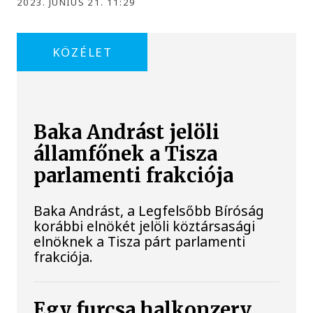
2023. JÚNIUS 21. 11:29
KÖZÉLET
Baka Andrást jelöli
államfőnek a Tisza
parlamenti frakciója
Baka Andrást, a Legfelsőbb Bíróság
korábbi elnökét jelöli köztársasági
elnöknek a Tisza párt parlamenti
frakciója.
Egy furcsa halkonzerv