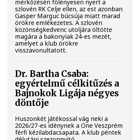
mérkőzésén fölényesen nyert a
szlovén RK Celje ellen, az est azonban
Gasper Marguc búcsúja miatt marad
örökre emlékezetes. A szlovén
közönségkedvenc utoljára öltötte
magára a bakonyiak 24-es mezét,
amelyet a klub örökre
visszavonultatott.
Dr. Bartha Csaba:
egyértelmű célkitűzés a
Bajnokok Ligája négyes
döntője
Huszonkét játékossal vág neki a
2026/27-es idénynek a One Veszprém
férfi kézilabdacsapata. A klub péntek
délutáni szezonnyitó