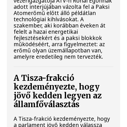
vezérigazgatója ATV-n Rónai Egonnak
adott interjújában vázolta fel a Paksi
Atomerőmű előtt álló példátlan
technológiai kihívásokat. A
szakember, aki korábban éveken át
felelt a hazai energetikai
fejlesztésekért és a paksi blokkok
működéséért, arra figyelmeztet: az
erőmű olyan üzemállapotban van,
amelyre eredetileg nem tervezték.
A Tisza-frakció
kezdeményezte, hogy
jövő kedden legyen az
államfőválasztás
A Tisza-frakció kezdeményezte, hogy
a parlament jövő kedden válassza