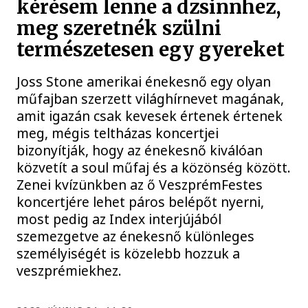
kérésem lenne a dzsinnhez,
meg szeretnék szülni
természetesen egy gyereket
Joss Stone amerikai énekesnő egy olyan
műfajban szerzett világhírnevet magának,
amit igazán csak kevesek értenek értenek
meg, mégis teltházas koncertjei
bizonyítják, hogy az énekesnő kiválóan
közvetít a soul műfaj és a közönség között.
Zenei kvízünkben az ő VeszprémFestes
koncertjére lehet páros belépőt nyerni,
most pedig az Index interjújából
szemezgetve az énekesnő különleges
személyiségét is közelebb hozzuk a
veszprémiekhez.