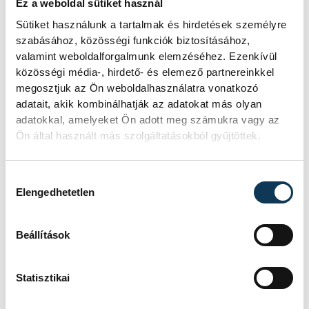
Ez a weboldal sütiket használ
jelentett az éhínséggel, ma pedig a
klímaváltozás okozta extrém
Sütiket használunk a tartalmak és hirdetések személyre
szárazságra hívja fel a figyelmet.
szabásához, közösségi funkciók biztosításához,
Elmeséljük a baljós kőtömb
valamint weboldalforgalmunk elemzéséhez. Ezenkívül
történetét.
közösségi média-, hirdető- és elemező partnereinkkel
megosztjuk az Ön weboldalhasználatra vonatkozó
adatait, akik kombinálhatják az adatokat más olyan
Magyar Péter:
adatokkal, amelyeket Ön adott meg számukra vagy az
Ön által használt más szolgáltatásokból gyűjtöttek.
Magyarország
energiaellátása stabil
Hozzájárulás kiválasztása
Elengedhetetlen
Jelenleg stabil Magyarország
energiaellátása, a paksi erőmű
munkatársai azon dolgoznak, hogy az
Beállítások
utolsó még termelő turbina
hibamentesen működjön - közölte a
miniszterelnök a paksi erőműnél tett
Statisztikai
keddi látogatása során.