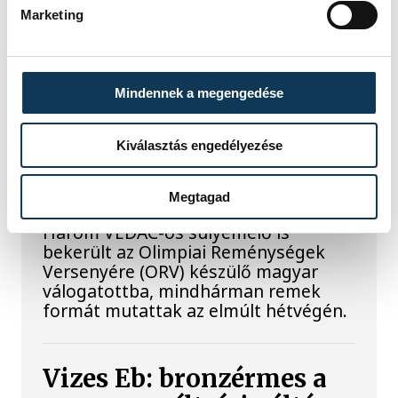
Marketing
SPORT
Mindennek a megengedése
Kiválasztás engedélyezése
Súlyos sikerek küszöbén
Megtagad
Három VEDAC-os súlyemelő is
bekerült az Olimpiai Reménységek
Versenyére (ORV) készülő magyar
válogatottba, mindhárman remek
formát mutattak az elmúlt hétvégén.
Vizes Eb: bronzérmes a