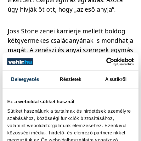
úgy hívják őt ott, hogy „az eső anyja”.
Joss Stone zenei karrierje mellett boldog
kétgyermekes családanyának is mondhatja
magát. A zenészi és anyai szerepek egymás
mellettiségéről pedig úgy nyilatkozott,
számára mindig a családja lesz az első.
Habár folyamatosan dolgozik a
Beleegyezés
Részletek
A sütikről
stúdiókban, turnékra jár, koncertezik, az
anyai szerep mindennél fontosabb neki, és
Ez a weboldal sütiket használ
ha kell, ezért képes könnyen meghozni az
Sütiket használunk a tartalmak és hirdetések személyre
áldozatokat, amik a zenei karrierjét érintik.
szabásához, közösségi funkciók biztosításához,
valamint weboldalforgalmunk elemzéséhez. Ezenkívül
közösségi média-, hirdető- és elemező partnereinkkel
megosztjuk az Ön weboldalhasználatra vonatkozó