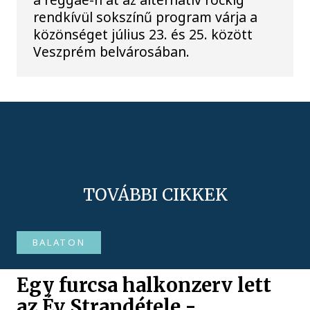
rendkívül sokszínű program várja a
közönséget július 23. és 25. között
Veszprém belvárosában.
TOVÁBBI CIKKEK
BALATON
Egy furcsa halkonzerv lett
az Év Strandétele -