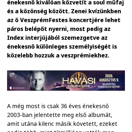
énekesnő kiválóan közvetít a soul műfaj
és a közönség között. Zenei kvízünkben
az ő VeszprémFestes koncertjére lehet
páros belépőt nyerni, most pedig az
Index interjújából szemezgetve az
énekesnő különleges személyiségét is
közelebb hozzuk a veszprémiekhez.
A még most is csak 36 éves énekesnő
2003-ban jelentette meg első albumát,
amit utána kilenc másik követett, ezeket