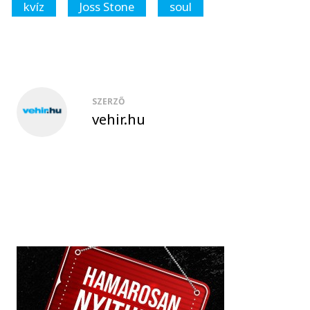
kvíz
Joss Stone
soul
SZERZŐ
vehir.hu