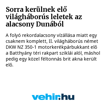
Sorra kerülnek elő
világháborús leletek az
alacsony Dunából
A folyó rekordalacsony vízállása miatt egy
csaknem komplett, II. világháborús német
DKW NZ 350-1 motorkerékpárbukkant elő
a Batthyány téri rakpart sziklái alól, máshol
pedig egy közel féltonnás brit akna került
elő.