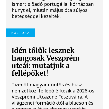
ismert előadó portugáliai kórházban
hunyt el, miután május óta súlyos
betegséggel kezelték.
KULTÚRA
Idén tőlük lesznek
hangosak Veszprém
utcái: mutatjuk a
fellépőket!
Tizenöt magyar döntős és húsz
nemzetközi fellépő érkezik a 2026-os
Veszprémi Utcazene Fesztiválra. A
világzenei formációktól a blueson és
a reggae-n át az alternatív rockig