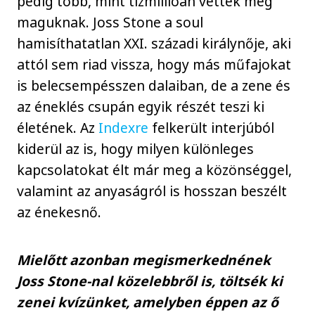
pedig több, mint tízmillióan vették meg
maguknak. Joss Stone a soul
hamisíthatatlan XXI. századi királynője, aki
attól sem riad vissza, hogy más műfajokat
is belecsempésszen dalaiban, de a zene és
az éneklés csupán egyik részét teszi ki
életének. Az
Indexre
felkerült interjúból
kiderül az is, hogy milyen különleges
kapcsolatokat élt már meg a közönséggel,
valamint az anyaságról is hosszan beszélt
az énekesnő.
Mielőtt azonban megismerkednének
Joss Stone-nal közelebbről is, töltsék ki
zenei kvízünket, amelyben éppen az ő