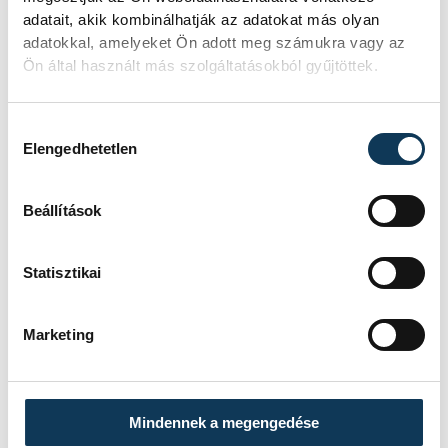
adatait, akik kombinálhatják az adatokat más olyan
adatokkal, amelyeket Ön adott meg számukra vagy az
Ön által használt más szolgáltatásokból gyűjtöttek.
Hozzájárulás kiválasztása
Elengedhetetlen
Beállítások
Statisztikai
Ha pedig egy dzsinntől hármat kívánhatna,
ő beérné eggyel is, miszerint legyen hét
Marketing
egészséges gyermeke, akik közül legalább
csak egyet természetesen szülhetne meg,
hiszen egészségügyi okokból erre nincs
Mindennek a megengedése
lehetősége.