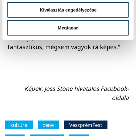
Kiválasztás engedélyezése
„Azt hiszem, ez a legkülönlegesebb dolog,
amire egy nő képes. Megteremteni egy
Megtagad
személyt, és életet adni neki, ez
fantasztikus, mégsem vagyok rá képes.”
Képek: Joss Stone hivatalos Facebook-
oldala
kultúra
zene
VeszprémFest