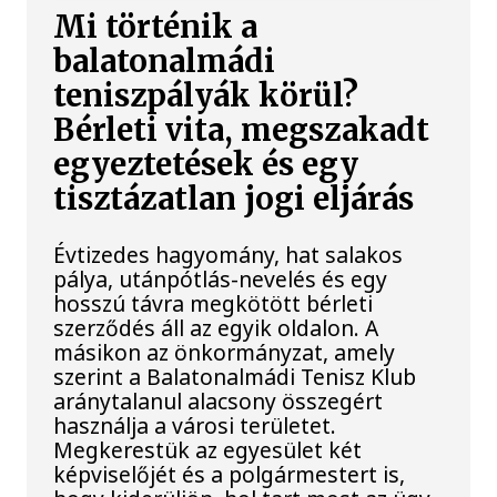
Mi történik a
balatonalmádi
teniszpályák körül?
Bérleti vita, megszakadt
egyeztetések és egy
tisztázatlan jogi eljárás
Évtizedes hagyomány, hat salakos
pálya, utánpótlás-nevelés és egy
hosszú távra megkötött bérleti
szerződés áll az egyik oldalon. A
másikon az önkormányzat, amely
szerint a Balatonalmádi Tenisz Klub
aránytalanul alacsony összegért
használja a városi területet.
Megkerestük az egyesület két
képviselőjét és a polgármestert is,