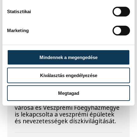
Az év legsűrűbb csillagászati napján,
augusztus 12-én éjjel tetőzik majd a
Statisztikai
Perseidák hullócsillagraj, de
ugyanezen a napon részleges
napfogyatkozást is meg lehet majd
Marketing
figyelni.
Lekapcsolják Veszprém
Mindennek a megengedése
díszkivilágítását,
Kiválasztás engedélyezése
elzárják a szökőkutakat
A kormány energiatakarékossági
Megtagad
felhívásához csatlakozva Veszprém
városa és Veszprémi Főegyházmegye
is lekapcsolta a veszprémi épületek
és nevezetességek díszkivilágítását.