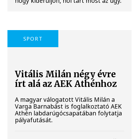
hogy kiderüljön, hol tart most az ügy.
SPORT
Vitális Milán négy évre
írt alá az AEK Athénhoz
A magyar válogatott Vitális Milán a
Varga Barnabást is foglalkoztató AEK
Athén labdarúgócsapatában folytatja
pályafutását.