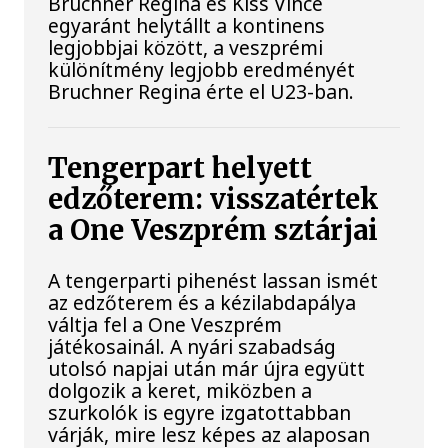
Bruchner Regina és Kiss Vince
egyaránt helytállt a kontinens
legjobbjai között, a veszprémi
különítmény legjobb eredményét
Bruchner Regina érte el U23-ban.
Tengerpart helyett
edzőterem: visszatértek
a One Veszprém sztárjai
A tengerparti pihenést lassan ismét
az edzőterem és a kézilabdapálya
váltja fel a One Veszprém
játékosainál. A nyári szabadság
utolsó napjai után már újra együtt
dolgozik a keret, miközben a
szurkolók is egyre izgatottabban
várják, mire lesz képes az alaposan