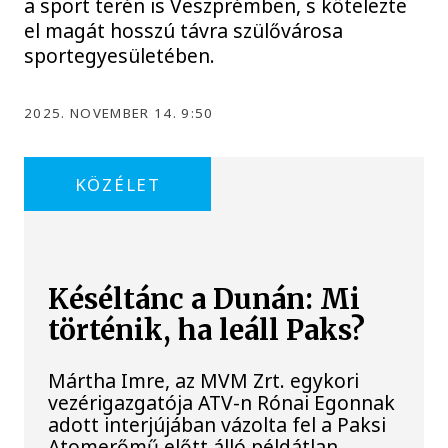
a sport terén is Veszprémben, s kötelezte
el magát hosszú távra szülővárosa
sportegyesületében.
2025. NOVEMBER 14. 9:50
KÖZÉLET
Késéltánc a Dunán: Mi
történik, ha leáll Paks?
Mártha Imre, az MVM Zrt. egykori
vezérigazgatója ATV-n Rónai Egonnak
adott interjújában vázolta fel a Paksi
Atomerőmű előtt álló példátlan