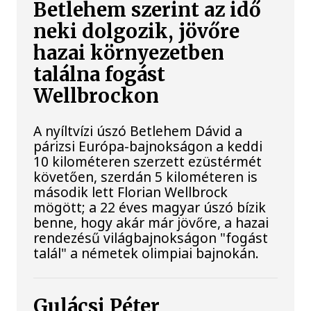
Betlehem szerint az idő
neki dolgozik, jövőre
hazai környezetben
találna fogást
Wellbrockon
A nyíltvízi úszó Betlehem Dávid a
párizsi Európa-bajnokságon a keddi
10 kilométeren szerzett ezüstérmét
követően, szerdán 5 kilométeren is
második lett Florian Wellbrock
mögött; a 22 éves magyar úszó bízik
benne, hogy akár már jövőre, a hazai
rendezésű világbajnokságon "fogást
talál" a németek olimpiai bajnokán.
Gulácsi Péter