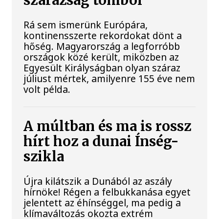
szárazság tombol
Rá sem ismerünk Európára,
kontinensszerte rekordokat dönt a
hőség. Magyarország a legforróbb
országok közé került, miközben az
Egyesült Királyságban olyan száraz
júliust mértek, amilyenre 155 éve nem
volt példa.
A múltban és ma is rossz
hírt hoz a dunai Ínség-
szikla
Újra kilátszik a Dunából az aszály
hírnöke! Régen a felbukkanása egyet
jelentett az éhínséggel, ma pedig a
klímaváltozás okozta extrém