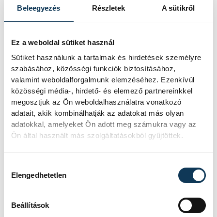
Játék közben fedezik fel
Beleegyezés
Részletek
A sütikről
a tudomány világát a
veszprémi gyerekek
Ez a weboldal sütiket használ
Látványos kísérletek, kreatív
Sütiket használunk a tartalmak és hirdetések személyre
feladatok és sok-sok élmény várja a
szabásához, közösségi funkciók biztosításához,
gyerekeket a veszprémi Tinker
valamint weboldalforgalmunk elemzéséhez. Ezenkívül
Labsben. Videónkban Balassa
közösségi média-, hirdető- és elemező partnereinkkel
Marietta, a központ vezetője mutatja
megosztjuk az Ön weboldalhasználatra vonatkozó
be, hogyan teszik izgalmassá a
adatait, akik kombinálhatják az adatokat más olyan
természettudományok
adatokkal, amelyeket Ön adott meg számukra vagy az
megismerését.
Ön által használt más szolgáltatásokból gyűjtöttek.
Augusztus 12-én
Hozzájárulás kiválasztása
Elengedhetetlen
napfogyatkozás és
csillaghullás is vár ránk
Beállítások