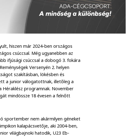
yult, hiszen már 2024-ben országos
rszágos csúccsal. Még ugyanebben az
abb ifjúsági csúccsal a dobogó 3. fokára
iai Reménységek Versenyén 2. helyen
kságot szakításban, lökésben és
t a junior válogatottnak, illetőleg a
 a Héraklész programnak. November
át mindössze 18 évesen a felnőtt
újtó sportember nem akármilyen géneket
limpikon kalapácsvetője, aki 2004-ben,
nior világbajnoki hatodik, U23 Eb-