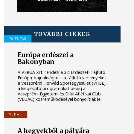
TOVÁBBI CIKKEK
TÁJFUTÁS
Európa erdészei a
Bakonyban
A VERGA Zrt. rendezi a 32. Erdészeti Tájfutó
Európa-bajnokságot – a tájfutó versenyeket
a Veszprémi Honvéd Sportegyesület (VHSE),
a kiegészítő programokat pedig a
Veszprémi Egyetemi és Diák Atlétikai Club
(VEDAC) közreműködésével bonyolítják le.
VEDAC
A hegyekből a pályára