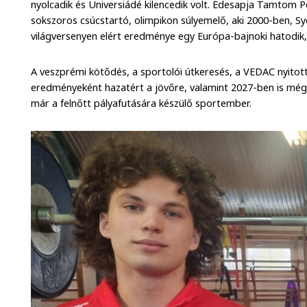
nyolcadik és Universiádé kilencedik volt. Édesapja Tamtom P
sokszoros csúcstartó, olimpikon súlyemelő, aki 2000-ben, Sy
világversenyen elért eredménye egy Európa-bajnoki hatodik, 
A veszprémi kötődés, a sportolói útkeresés, a VEDAC nyito
eredményeként hazatért a jövőre, valamint 2027-ben is még
már a felnőtt pályafutására készülő sportember.