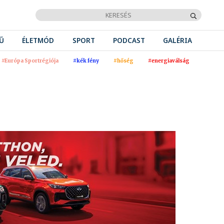
Ű
ÉLETMÓD
SPORT
PODCAST
GALÉRIA
#Európa Sportrégiója
#kék fény
#hőség
#energiaválság