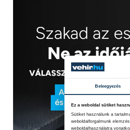
Beleegyezés
Ez a weboldal sütiket haszn
Sütiket használunk a tartal
weboldalforgalmunk elemzésé
weboldalhasználatra vonatko