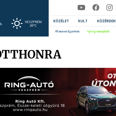
KÖZÉLET
KULT
KÖZÉRDEK
VESZPRÉM
6.
26°C
#Pannon Egyetem
#programajánló
 OTTHONRA