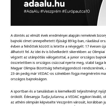
A döntés az elmúlt évek eredményei alapján remeknek bizon
bajnoki címet ünnepelhetett ifjúsági 89 kg-ban, ráadásul o
évben a felnőttek között is letette a névjegyét: 17 évesen új
állhatott fel. Az idei év is bővelkedett sikerekben: az Olimp
végzett az utánpótlás válogatottal, a junior országos bajno
összetettben is országos csúccsal nyerte meg, stabil tagja let
Magyar Olimpia Bizottság tehetséggondozó rendszerének,
23-án pedig már VEDAC-os színekben fogja megméretni mag
országos bajnokságon.
A sportban és a tanulásban is kiemelkedő teljesítményt ny
örökölt. Édesanyja
Tudja Julianna
, a VEDAC egykori kiváló, o
az athéni olimpián képviselte Veszprém városát, korábban ju