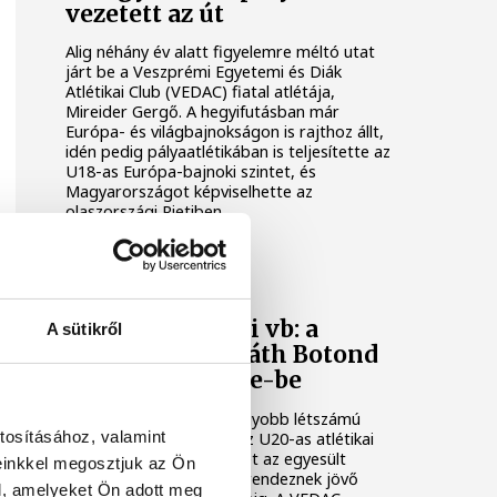
vezetett az út
Alig néhány év alatt figyelemre méltó utat
járt be a Veszprémi Egyetemi és Diák
Atlétikai Club (VEDAC) fiatal atlétája,
Mireider Gergő. A hegyifutásban már
Európa- és világbajnokságon is rajthoz állt,
idén pedig pályaatlétikában is teljesítette az
U18-as Európa-bajnoki szintet, és
Magyarországot képviselhette az
olaszországi Rietiben.
ATLÉTIKA
U20-as atlétikai vb: a
A sütikről
VEDAC-os Horváth Botond
is utazik Eugene-be
Minden idők egyik legnagyobb létszámú
tosításához, valamint
magyar csapata utazik az U20-as atlétikai
világbajnokságra, amelyet az egyesült
einkkel megosztjuk az Ön
államokbeli Eugene-ben rendeznek jövő
l, amelyeket Ön adott meg