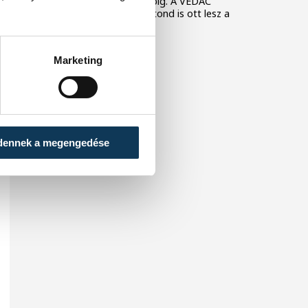
héten szerdától vasárnapig. A VEDAC
távolugrója, Horváth Botond is ott lesz a
seregszemlén.
Marketing
dennek a megengedése