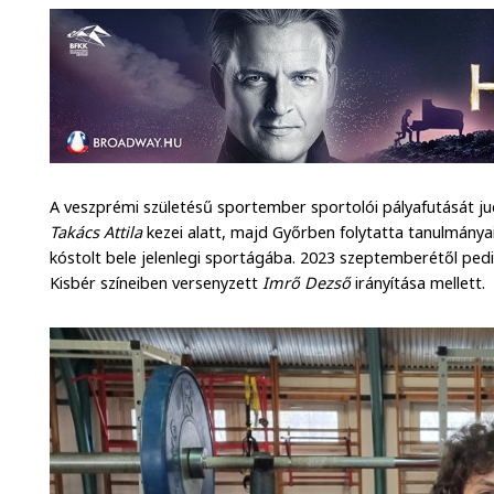
A veszprémi születésű sportember sportolói pályafutását
Takács Attila
kezei alatt, majd Győrben folytatta tanulmányai
kóstolt bele jelenlegi sportágába. 2023 szeptemberétől pedi
Kisbér színeiben versenyzett
Imrő Dezső
irányítása mellett.