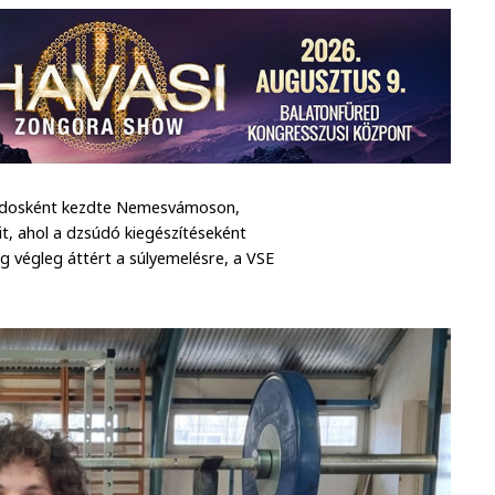
 judosként kezdte Nemesvámoson,
t, ahol a dzsúdó kiegészítéseként
g végleg áttért a súlyemelésre, a VSE