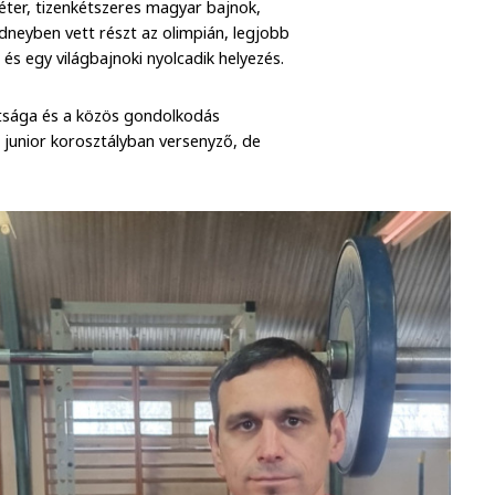
éter, tizenkétszeres magyar bajnok,
dneyben vett részt az olimpián, legjobb
és egy világbajnoki nyolcadik helyezés.
ttsága és a közös gondolkodás
 junior korosztályban versenyző, de