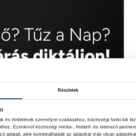
Részletek
ál
mak és hirdetések személyre szabásához, közösségi funkciók biz
hez. Ezenkívül közösségi média-, hirdető- és elemező partner
zó adatait, akik kombinálhatják az adatokat más olyan adatokka