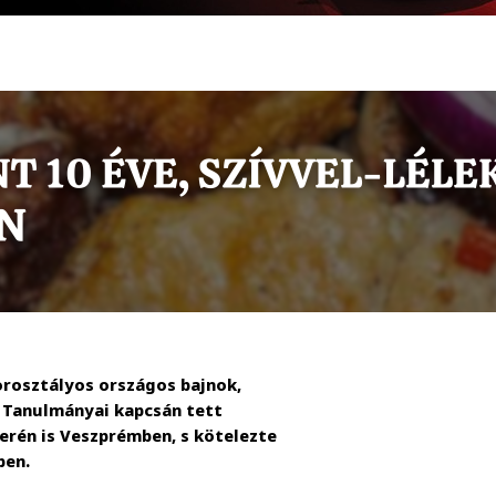
orosztályos országos bajnok,
 Tanulmányai kapcsán tett
erén is Veszprémben, s kötelezte
ben.