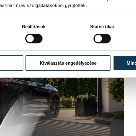
sznált más szolgáltatásokból gyűjtöttek.
Beállítások
Statisztikai
Kiválasztás engedélyezése
Min