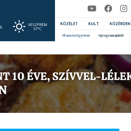
KÖZÉLET
KULT
KÖZÉRDEK
VESZPRÉM
6.
37°C
#Pannon Egyetem
#programajánló