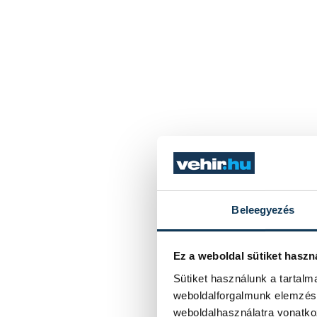
Beleegyezés
Ez a weboldal sütiket haszn
Sütiket használunk a tartal
weboldalforgalmunk elemzésé
weboldalhasználatra vonatko