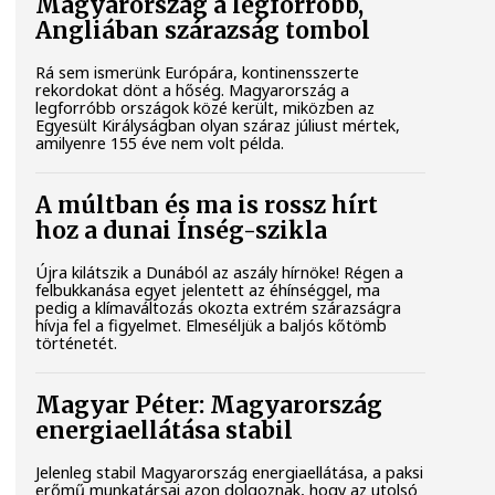
Magyarország a legforróbb,
Angliában szárazság tombol
Rá sem ismerünk Európára, kontinensszerte
rekordokat dönt a hőség. Magyarország a
legforróbb országok közé került, miközben az
Egyesült Királyságban olyan száraz júliust mértek,
amilyenre 155 éve nem volt példa.
A múltban és ma is rossz hírt
hoz a dunai Ínség-szikla
Újra kilátszik a Dunából az aszály hírnöke! Régen a
felbukkanása egyet jelentett az éhínséggel, ma
pedig a klímaváltozás okozta extrém szárazságra
hívja fel a figyelmet. Elmeséljük a baljós kőtömb
történetét.
Magyar Péter: Magyarország
energiaellátása stabil
Jelenleg stabil Magyarország energiaellátása, a paksi
erőmű munkatársai azon dolgoznak, hogy az utolsó