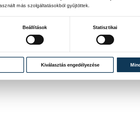
sznált más szolgáltatásokból gyűjtöttek.
Beállítások
Statisztikai
Kiválasztás engedélyezése
Min