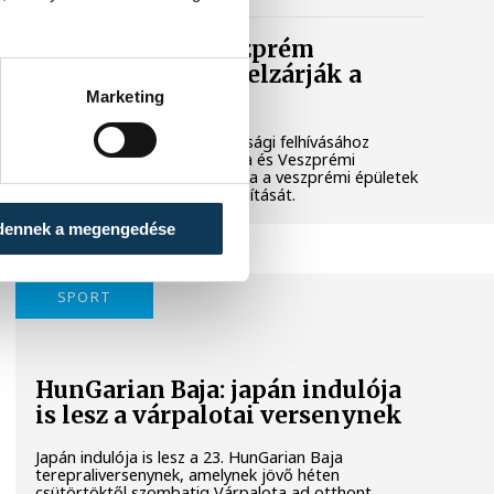
Lekapcsolják Veszprém
díszkivilágítását, elzárják a
szökőkutakat
Marketing
A kormány energiatakarékossági felhívásához
csatlakozva Veszprém városa és Veszprémi
Főegyházmegye is lekapcsolta a veszprémi épületek
és nevezetességek díszkivilágítását.
dennek a megengedése
SPORT
HunGarian Baja: japán indulója
is lesz a várpalotai versenynek
Japán indulója is lesz a 23. HunGarian Baja
terepraliversenynek, amelynek jövő héten
csütörtöktől szombatig Várpalota ad otthont.