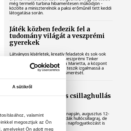
még termelő turbina hibamentesen működjön -
közölte a miniszterelnök a paksi erőműnél tett keddi
látogatása során.
Játék közben fedezik fel a
tudomány világát a veszprémi
gyerekek
Látványos kísérletek, kreatív feladatok és sok-sok
élmény várja a gyerekeket a veszprémi Tinker
Labsben. Videónkban Balassa Marietta, a központ
vezetője mutatja be, hogyan teszik izgalmassá a
természettudományok megismerését.
A sütikről
Augusztus 12-én
napfogyatkozás és csillaghullás
is vár ránk
Az év legsűrűbb csillagászati napján, augusztus 12-
tosításához, valamint
én éjjel tetőzik majd a Perseidák hullócsillagraj, de
einkkel megosztjuk az Ön
ugyanezen a napon részleges napfogyatkozást is
meg lehet majd figyelni.
l, amelyeket Ön adott meg