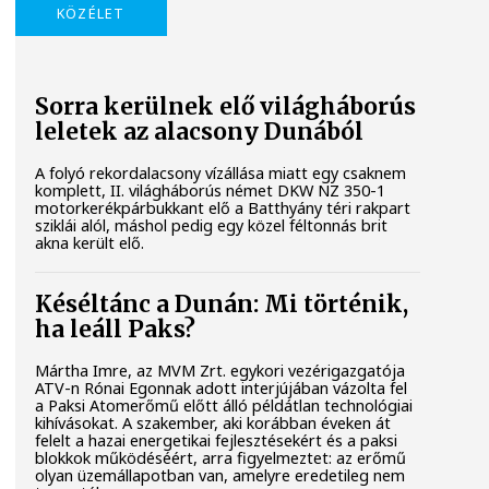
KÖZÉLET
Sorra kerülnek elő világháborús
leletek az alacsony Dunából
A folyó rekordalacsony vízállása miatt egy csaknem
komplett, II. világháborús német DKW NZ 350-1
motorkerékpárbukkant elő a Batthyány téri rakpart
sziklái alól, máshol pedig egy közel féltonnás brit
akna került elő.
Késéltánc a Dunán: Mi történik,
ha leáll Paks?
Mártha Imre, az MVM Zrt. egykori vezérigazgatója
ATV-n Rónai Egonnak adott interjújában vázolta fel
a Paksi Atomerőmű előtt álló példátlan technológiai
kihívásokat. A szakember, aki korábban éveken át
felelt a hazai energetikai fejlesztésekért és a paksi
blokkok működéséért, arra figyelmeztet: az erőmű
olyan üzemállapotban van, amelyre eredetileg nem