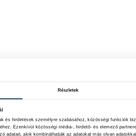
Részletek
ál
mak és hirdetések személyre szabásához, közösségi funkciók biz
hez. Ezenkívül közösségi média-, hirdető- és elemező partner
zó adatait, akik kombinálhatják az adatokat más olyan adatokka