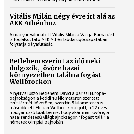
Vitális Milán négy évre írt alá az
AEK Athénhoz
A magyar válogatott Vitális Milán a Varga Barnabást
is foglalkoztató AEK Athén labdarúgócsapatában
folytatja pályafutását.
Betlehem szerint az idő neki
dolgozik, jövőre hazai
környezetben találna fogást
Wellbrockon
A nyíltvízi úszó Betlehem Dávid a párizsi Európa-
bajnokságon a keddi 10 kilométeren szerzett
ezüstérmét követően, szerdán 5 kilométeren is
második lett Florian Wellbrock mögött; a 22 éves
magyar úszó bízik benne, hogy akár már jövőre, a
hazai rendezésű világbajnokságon "fogást talál" a
németek olimpiai bajnokán.