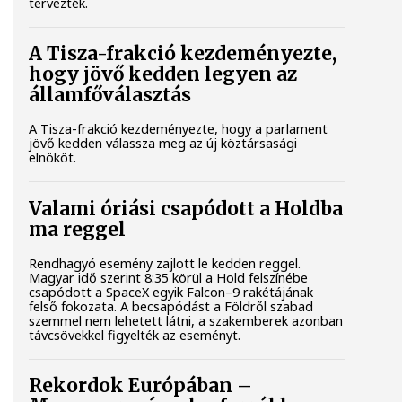
tervezték.
A Tisza-frakció kezdeményezte,
hogy jövő kedden legyen az
államfőválasztás
A Tisza-frakció kezdeményezte, hogy a parlament
jövő kedden válassza meg az új köztársasági
elnököt.
Valami óriási csapódott a Holdba
ma reggel
Rendhagyó esemény zajlott le kedden reggel.
Magyar idő szerint 8:35 körül a Hold felszínébe
csapódott a SpaceX egyik Falcon–9 rakétájának
felső fokozata. A becsapódást a Földről szabad
szemmel nem lehetett látni, a szakemberek azonban
távcsövekkel figyelték az eseményt.
Rekordok Európában –