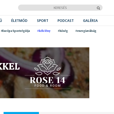
Ű
ÉLETMÓD
SPORT
PODCAST
GALÉRIA
#Európa Sportrégiója
#kék fény
#hőség
#energiaválság