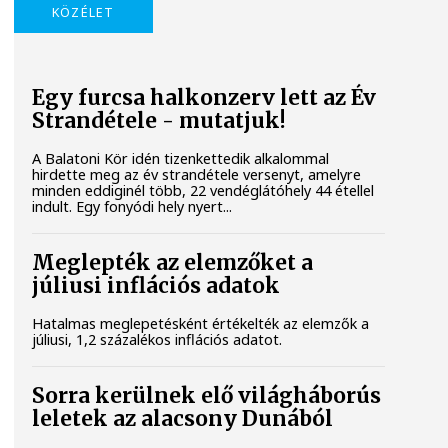
KÖZÉLET
Egy furcsa halkonzerv lett az Év
Strandétele - mutatjuk!
A Balatoni Kör idén tizenkettedik alkalommal
hirdette meg az év strandétele versenyt, amelyre
minden eddiginél több, 22 vendéglátóhely 44 étellel
indult. Egy fonyódi hely nyert...
Meglepték az elemzőket a
júliusi inflációs adatok
Hatalmas meglepetésként értékelték az elemzők a
júliusi, 1,2 százalékos inflációs adatot.
Sorra kerülnek elő világháborús
leletek az alacsony Dunából