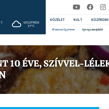
KÖZÉLET
KULT
KÖZÉRDEK
7.
VESZPRÉM
31°C
#Pannon Egyetem
#programajánló