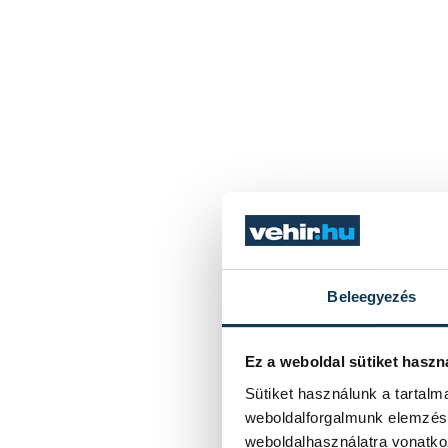
Beleegyezés
Ez a weboldal sütiket haszn
Sütiket használunk a tartal
weboldalforgalmunk elemzésé
weboldalhasználatra vonatko