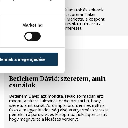
Látványos kísérletek, kreatív feladatok és sok-sok
élmény várja a gyerekeket a veszprémi Tinker
Labsben. Videónkban Balassa Marietta, a központ
vezetője mutatja be, hogyan teszik izgalmassá a
Marketing
természettudományok megismerését.
SPORT
dennek a megengedése
Betlehem Dávid: szeretem, amit
csinálok
Betlehem Dávid azt mondta, kiváló formában érzi
magát, a sikere kulcsának pedig azt tartja, hogy
szereti, amit csinál. Az olimpiai bronzérmes nyíltvízi
úszó a magyar küldöttség első aranyérmét szerezte
pénteken a párizsi vizes Európa-bajnokságon azzal,
hogy megnyerte a kieséses versenyt.