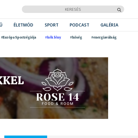
Ű
ÉLETMÓD
SPORT
PODCAST
GALÉRIA
#Európa Sportrégiója
#kék fény
#hőség
#energiaválság