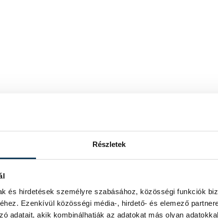
Részletek
ál
mak és hirdetések személyre szabásához, közösségi funkciók biz
hez. Ezenkívül közösségi média-, hirdető- és elemező partner
zó adatait, akik kombinálhatják az adatokat más olyan adatokka