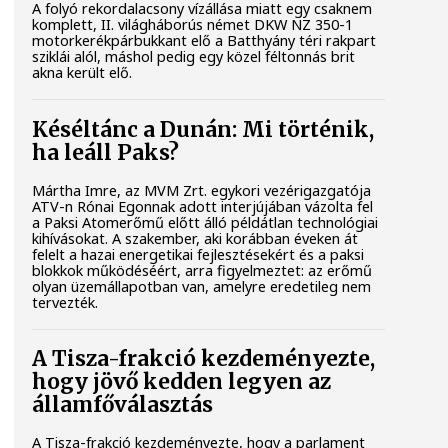
A folyó rekordalacsony vízállása miatt egy csaknem
komplett, II. világháborús német DKW NZ 350-1
motorkerékpárbukkant elő a Batthyány téri rakpart
sziklái alól, máshol pedig egy közel féltonnás brit
akna került elő.
Késéltánc a Dunán: Mi történik,
ha leáll Paks?
Mártha Imre, az MVM Zrt. egykori vezérigazgatója
ATV-n Rónai Egonnak adott interjújában vázolta fel
a Paksi Atomerőmű előtt álló példátlan technológiai
kihívásokat. A szakember, aki korábban éveken át
felelt a hazai energetikai fejlesztésekért és a paksi
blokkok működéséért, arra figyelmeztet: az erőmű
olyan üzemállapotban van, amelyre eredetileg nem
tervezték.
A Tisza-frakció kezdeményezte,
hogy jövő kedden legyen az
államfőválasztás
A Tisza-frakció kezdeményezte, hogy a parlament