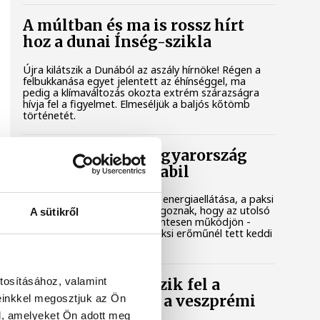
A múltban és ma is rossz hírt
hoz a dunai Ínség-szikla
Újra kilátszik a Dunából az aszály hírnöke! Régen a
felbukkanása egyet jelentett az éhínséggel, ma
pedig a klímaváltozás okozta extrém szárazságra
hívja fel a figyelmet. Elmeséljük a baljós kőtömb
történetét.
Magyar Péter: Magyarország
energiaellátása stabil
Jelenleg stabil Magyarország energiaellátása, a paksi
erőmű munkatársai azon dolgoznak, hogy az utolsó
A sütikről
még termelő turbina hibamentesen működjön -
közölte a miniszterelnök a paksi erőműnél tett keddi
látogatása során.
tosításához, valamint
Játék közben fedezik fel a
einkkel megosztjuk az Ön
tudomány világát a veszprémi
gyerekek
l, amelyeket Ön adott meg