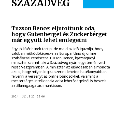
SZÁZADVÉG
Tuzson Bence: eljutottunk oda,
hogy Gutenberget és Zuckerberget
már együtt lehet emlegetni
Egy jó kísérletnek tartja, de majd az idő igazolja, hogy
valóban működőképes-e az Európai Unió új online
szabályzási rendszere Tuzson Bence, igazságügyi
miniszter szerint, aki a Századvég nyári egyetemén vett
részt Veszprémben. A miniszter az előadásában elmondta
azt is, hogy milyen logika szerint lehetne hatékonyabban
felvenni a versenyt az online bűnözőkkel, valamint a
mesterséges intelligencia adta lehetőségekről is beszélt
az államigazgatási munkában.
2024. JÚLIUS 20. 23:06