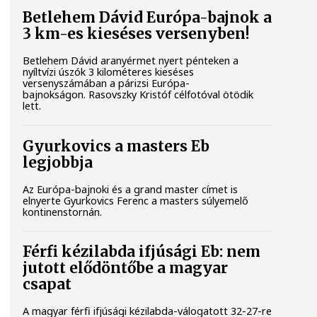
Betlehem Dávid Európa-bajnok a
3 km-es kieséses versenyben!
Betlehem Dávid aranyérmet nyert pénteken a
nyíltvízi úszók 3 kilométeres kieséses
versenyszámában a párizsi Európa-
bajnokságon. Rasovszky Kristóf célfotóval ötödik
lett.
Gyurkovics a masters Eb
legjobbja
Az Európa-bajnoki és a grand master címet is
elnyerte Gyurkovics Ferenc a masters súlyemelő
kontinenstornán.
Férfi kézilabda ifjúsági Eb: nem
jutott elődöntőbe a magyar
csapat
A magyar férfi ifjúsági kézilabda-válogatott 32-27-re