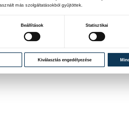
sznált más szolgáltatásokból gyűjtöttek.
Beállítások
Statisztikai
Kiválasztás engedélyezése
Min