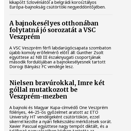
kikapott Szlovéniától a belgrádi korosztályos
Európa-bajnokság csütörtöki negyeddöntőjében.
A bajnokesélyes otthonában
folytatná jó sorozatát a VSC
Veszprém
A VSC Veszprém férfi labdarúgócsapata szombaton
újabb komoly erőfelmérő előtt áll: Gunther Zsolt
együttese az NB III északnyugati csoportjának
második fordulójában a bajnokesélyesnek tartott
Dorogi Bányász FC vendége lesz.
Nielsen bravúrokkal, Imre két
góllal mutatkozott be
Veszprém-mezben
A bajnoki és Magyar Kupa-címvédő One Veszprém
fölényes, 44–25-ös győzelmet aratott az ETO
University HT vendégeként csütörtökön, ezzel
sikerrel kezdte a nyári felkészülési mérkőzések sorát.
Xavier Pascual együttese nagy tempót diktált, és a
találkozó nagy részében kézben tartotta az