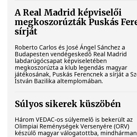
A Real Madrid képviselői
megkoszorúzták Puskás Fer
sírját
Roberto Carlos és José Ángel Sánchez a
Budapesten vendégeskedő Real Madrid
labdarúgócsapat képviseletében
megkoszorúzta a klub legendás magyar
játékosának, Puskás Ferencnek a sírját a S
István Bazilika altemplomában.
Súlyos sikerek küszöbén
Három VEDAC-os súlyemelő is bekerült az
Olimpiai Reménységek Versenyére (ORV)
készülő magyar válogatottba, mindhárman