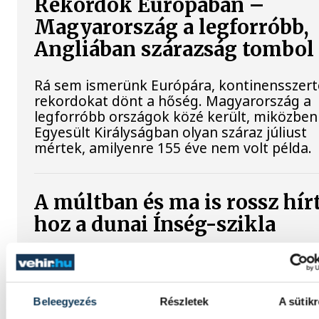
Rekordok Európában –
Magyarország a legforróbb,
Angliában szárazság tombol
Rá sem ismerünk Európára, kontinensszert
rekordokat dönt a hőség. Magyarország a
legforróbb országok közé került, miközben
Egyesült Királyságban olyan száraz júliust
mértek, amilyenre 155 éve nem volt példa.
A múltban és ma is rossz hír
hoz a dunai Ínség-szikla
Újra kilátszik a Dunából az aszály hírnöke!
Régen a felbukkanása egyet jelentett az
éhínséggel, ma pedig a klímaváltozás okoz
Beleegyezés
Részletek
A sütikr
extrém szárazságra hívja fel a figyelmet.