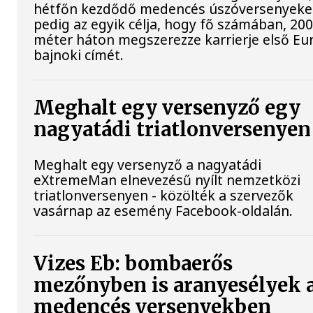
hétfőn kezdődő medencés úszóversenyek
pedig az egyik célja, hogy fő számában, 20
méter háton megszerezze karrierje első Eu
bajnoki címét.
Meghalt egy versenyző egy
nagyatádi triatlonversenyen
Meghalt egy versenyző a nagyatádi
eXtremeMan elnevezésű nyílt nemzetközi
triatlonversenyen - közölték a szervezők
vasárnap az esemény Facebook-oldalán.
Vizes Eb: bombaerős
mezőnyben is aranyesélyek 
medencés versenyekben