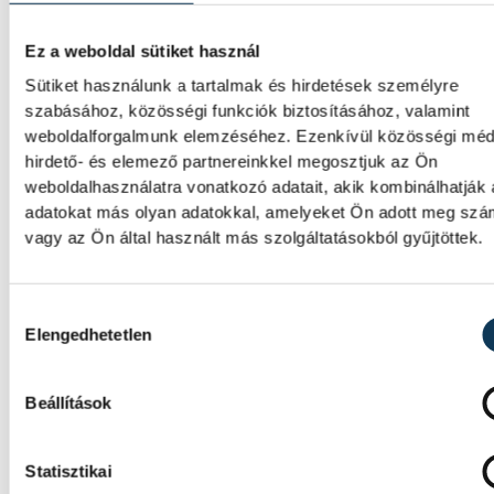
Elmeséljük a baljós kőtömb történetét.
Ez a weboldal sütiket használ
Sütiket használunk a tartalmak és hirdetések személyre
szabásához, közösségi funkciók biztosításához, valamint
weboldalforgalmunk elemzéséhez. Ezenkívül közösségi méd
SPORT
hirdető- és elemező partnereinkkel megosztjuk az Ön
weboldalhasználatra vonatkozó adatait, akik kombinálhatják
adatokat más olyan adatokkal, amelyeket Ön adott meg sz
vagy az Ön által használt más szolgáltatásokból gyűjtöttek.
Férfi kézilabda ifjúsági Eb:
hatodik lett a magyar
Hozzájárulás kiválasztása
válogatott
Elengedhetetlen
A magyar férfi ifjúsági kézilabda-válogatot
Beállítások
hatodik lett a belgrádi korosztályos Európa
bajnokságon, mivel 35-31-re kikapott Izlan
a vasárnapi helyosztón.
Statisztikai