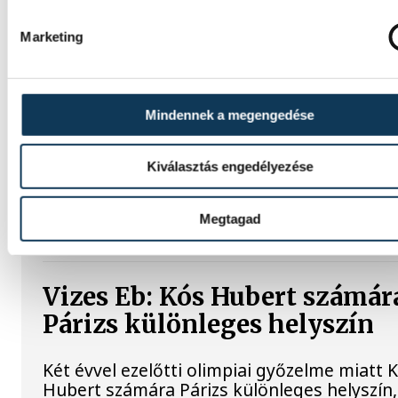
Atlétikai Eb: reális
Marketing
éremesélyekkel utazik
Birminghambe az 51 fős
Mindennek a megengedése
magyar csapat
Kiválasztás engedélyezése
Nagy létszámmal, egyúttal reális
éremesélyekkel utazik a magyar csapat a
hétfőn kezdődő birminghami szabadtéri
Megtagad
atlétikai Európa-bajnokságra.
Vizes Eb: Kós Hubert számár
Párizs különleges helyszín
Két évvel ezelőtti olimpiai győzelme miatt 
Hubert számára Párizs különleges helyszín,