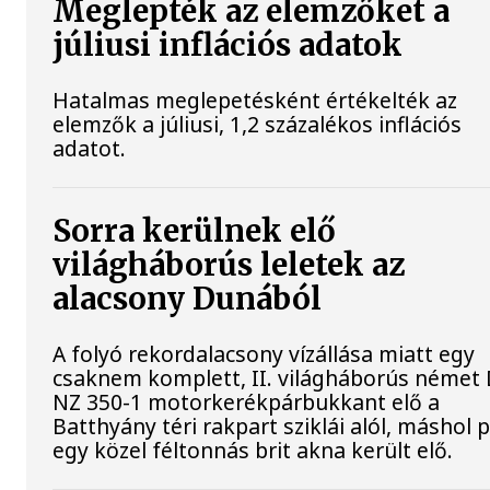
Meglepték az elemzőket a
júliusi inflációs adatok
Hatalmas meglepetésként értékelték az
elemzők a júliusi, 1,2 százalékos inflációs
adatot.
Sorra kerülnek elő
világháborús leletek az
alacsony Dunából
A folyó rekordalacsony vízállása miatt egy
csaknem komplett, II. világháborús néme
NZ 350-1 motorkerékpárbukkant elő a
Batthyány téri rakpart sziklái alól, máshol 
egy közel féltonnás brit akna került elő.