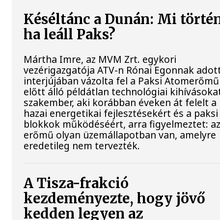
Késéltánc a Dunán: Mi történ
ha leáll Paks?
Mártha Imre, az MVM Zrt. egykori
vezérigazgatója ATV-n Rónai Egonnak adot
interjújában vázolta fel a Paksi Atomerőmű
előtt álló példátlan technológiai kihívásokat
szakember, aki korábban éveken át felelt a
hazai energetikai fejlesztésekért és a paksi
blokkok működéséért, arra figyelmeztet: a
erőmű olyan üzemállapotban van, amelyre
eredetileg nem tervezték.
A Tisza-frakció
kezdeményezte, hogy jövő
kedden legyen az