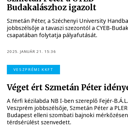
Budakalászhoz igazolt
Szmetán Péter, a Széchenyi University Handba
jobbszélsője a tavaszi szezontól a CYEB-Buda
csapatában folytatja pályafutását.
2025. JANUÁR 21. 15:36
VESZPRÉMI KKFT
Véget ért Szmetán Péter idény
A férfi kézilabda NB I-ben szereplő Fejér-B.Á.L
Veszprém jobbszélsője, Szmetán Péter a PLER
Budapest elleni szombati bajnoki mérkőzésen
térdsérülést szenvedett.