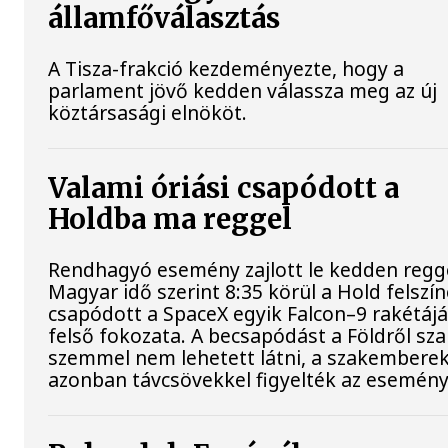
államfőválasztás
A Tisza-frakció kezdeményezte, hogy a
parlament jövő kedden válassza meg az új
köztársasági elnököt.
Valami óriási csapódott a
Holdba ma reggel
Rendhagyó esemény zajlott le kedden regge
Magyar idő szerint 8:35 körül a Hold felszí
csapódott a SpaceX egyik Falcon–9 rakétáj
felső fokozata. A becsapódást a Földről sz
szemmel nem lehetett látni, a szakembere
azonban távcsövekkel figyelték az esemény