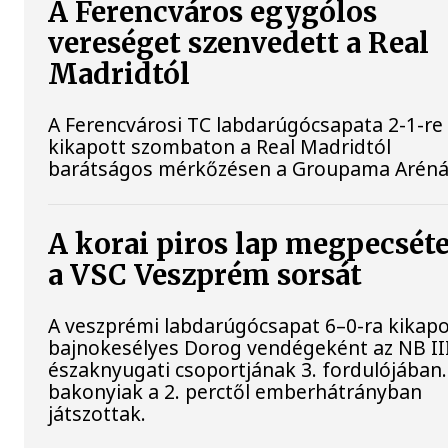
A Ferencváros egygólos
vereséget szenvedett a Real
Madridtól
A Ferencvárosi TC labdarúgócsapata 2-1-re
kikapott szombaton a Real Madridtól
barátságos mérkőzésen a Groupama Aréná
A korai piros lap megpecséte
a VSC Veszprém sorsát
A veszprémi labdarúgócsapat 6–0-ra kikapo
bajnokesélyes Dorog vendégeként az NB II
északnyugati csoportjának 3. fordulójában.
bakonyiak a 2. perctől emberhátrányban
játszottak.