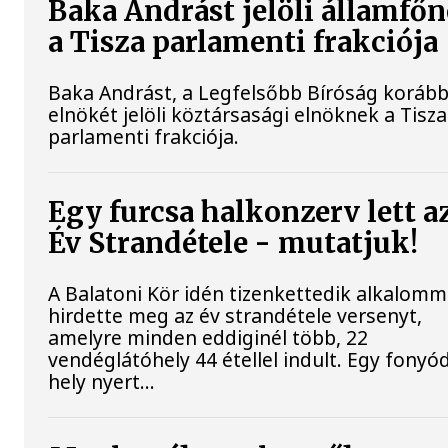
Baka Andrást jelöli államfő
a Tisza parlamenti frakciója
Baka Andrást, a Legfelsőbb Bíróság korább
elnökét jelöli köztársasági elnöknek a Tisza
parlamenti frakciója.
Egy furcsa halkonzerv lett a
Év Strandétele - mutatjuk!
A Balatoni Kör idén tizenkettedik alkalomm
hirdette meg az év strandétele versenyt,
amelyre minden eddiginél több, 22
vendéglátóhely 44 étellel indult. Egy fonyód
hely nyert...