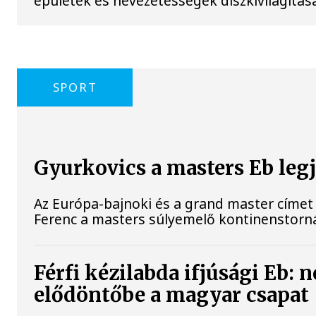
épületek és nevezetességek díszkivilágításá
SPORT
Gyurkovics a masters Eb leg
Az Európa-bajnoki és a grand master címet 
Ferenc a masters súlyemelő kontinenstorn
Férfi kézilabda ifjúsági Eb: 
elődöntőbe a magyar csapat