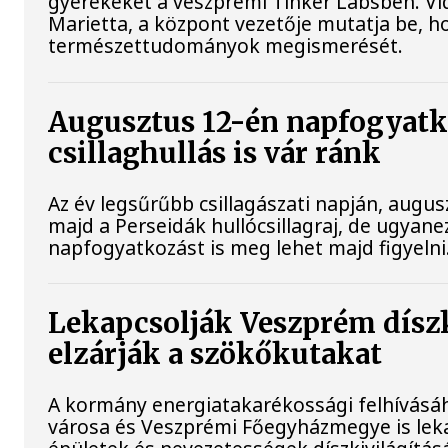
gyerekeket a veszprémi Tinker Labsben. V
Marietta, a központ vezetője mutatja be, h
természettudományok megismerését.
Augusztus 12-én napfogyatk
csillaghullás is vár ránk
Az év legsűrűbb csillagászati napján, augusz
majd a Perseidák hullócsillagraj, de ugyan
napfogyatkozást is meg lehet majd figyelni
Lekapcsolják Veszprém díszk
elzárják a szökőkutakat
A kormány energiatakarékossági felhívásá
városa és Veszprémi Főegyházmegye is lek