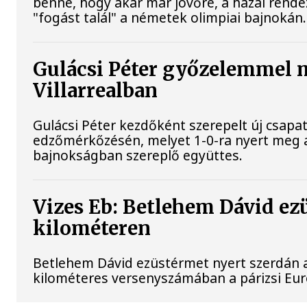
benne, hogy akár már jövőre, a hazai rend
"fogást talál" a németek olimpiai bajnokán.
Gulácsi Péter győzelemmel 
Villarrealban
Gulácsi Péter kezdőként szerepelt új csapata
edzőmérkőzésén, melyet 1-0-ra nyert meg 
bajnokságban szereplő együttes.
Vizes Eb: Betlehem Dávid ez
kilométeren
Betlehem Dávid ezüstérmet nyert szerdán a 
kilométeres versenyszámában a párizsi Eu