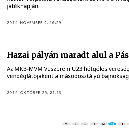
játéknapján.
2014. NOVEMBER 9. 16:29
Hazai pályán maradt alul a Pá
Az MKB-MVM Veszprém U23 hétgólos veresége
vendéglátójaként a másodosztályú bajnokság
2014. OKTÓBER 25. 21:13
...
11
12
13
14