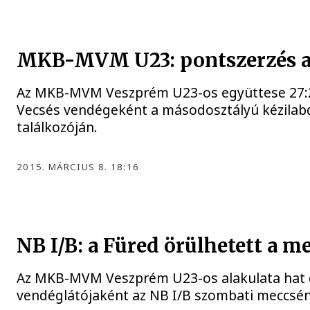
MKB-MVM U23: pontszerzés a 
Az MKB-MVM Veszprém U23-os együttese 27:27
Vecsés vendégeként a másodosztályú kézilab
találkozóján.
2015. MÁRCIUS 8. 18:16
NB I/B: a Füred örülhetett a 
Az MKB-MVM Veszprém U23-os alakulata hat gó
vendéglátójaként az NB I/B szombati meccsén