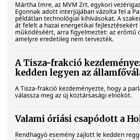
Mártha Imre, az MVM Zrt. egykori vezériga
Egonnak adott interjújában vázolta fel a P
példátlan technológiai kihívásokat. A szak
át felelt a hazai energetikai fejlesztésekért
működéséért, arra figyelmeztet: az erőmű 
amelyre eredetileg nem tervezték.
A Tisza-frakció kezdeményez
kedden legyen az államfővál
A Tisza-frakció kezdeményezte, hogy a par
válassza meg az új köztársasági elnököt.
Valami óriási csapódott a H
Rendhagyó esemény zajlott le kedden regge