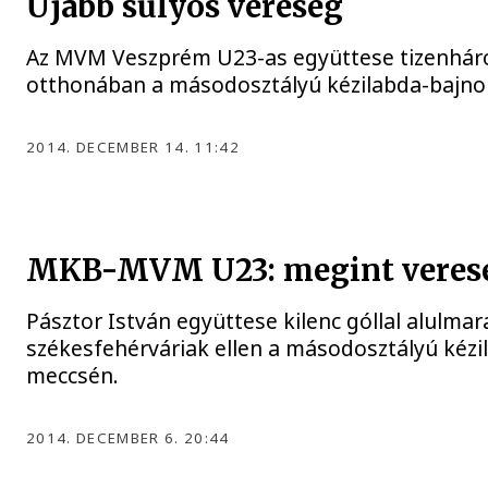
Újabb súlyos vereség
Az MVM Veszprém U23-as együttese tizenhárom
otthonában a másodosztályú kézilabda-bajn
2014. DECEMBER 14. 11:42
MKB-MVM U23: megint veres
Pásztor István együttese kilenc góllal alulma
székesfehérváriak ellen a másodosztályú kéz
meccsén.
2014. DECEMBER 6. 20:44