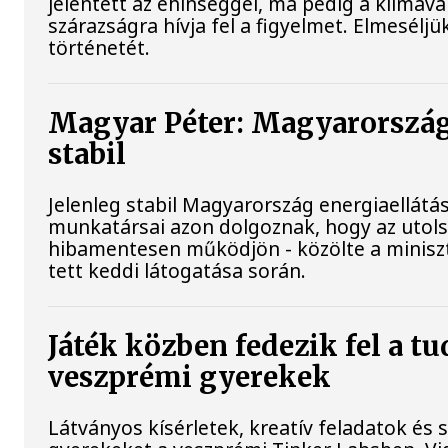
jelentett az éhínséggel, ma pedig a klímav
szárazságra hívja fel a figyelmet. Elmesélj
történetét.
Magyar Péter: Magyarország
stabil
Jelenleg stabil Magyarország energiaellátá
munkatársai azon dolgoznak, hogy az utol
hibamentesen működjön - közölte a minisz
tett keddi látogatása során.
Játék közben fedezik fel a t
veszprémi gyerekek
Látványos kísérletek, kreatív feladatok és 