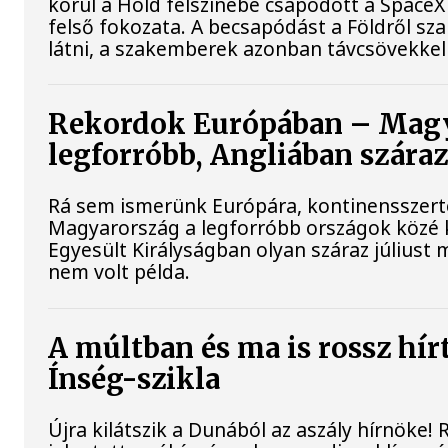
körül a Hold felszínébe csapódott a SpaceX
felső fokozata. A becsapódást a Földről s
látni, a szakemberek azonban távcsövekkel 
Rekordok Európában – Magy
legforróbb, Angliában szára
Rá sem ismerünk Európára, kontinensszert
Magyarország a legforróbb országok közé 
Egyesült Királyságban olyan száraz júliust 
nem volt példa.
A múltban és ma is rossz hír
Ínség-szikla
Újra kilátszik a Dunából az aszály hírnöke