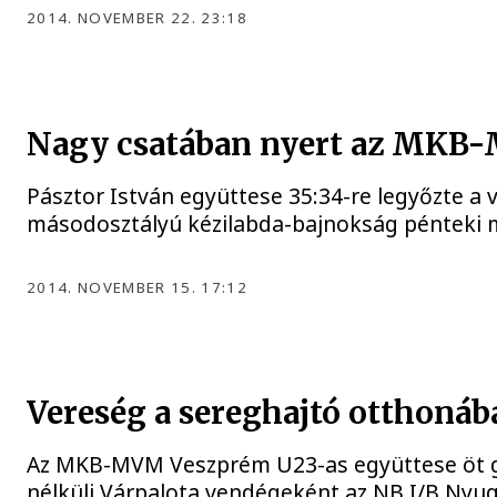
2014. NOVEMBER 22. 23:18
Nagy csatában nyert az MKB
Pásztor István együttese 35:34-re legyőzte a
másodosztályú kézilabda-bajnokság pénteki 
2014. NOVEMBER 15. 17:12
Vereség a sereghajtó otthonáb
Az MKB-MVM Veszprém U23-as együttese öt gó
nélküli Várpalota vendégeként az NB I/B Nyug