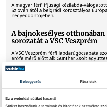
A magyar férfi ifjúsági kézilabda-válogatot
Szlovéniától a belgrádi korosztályos Európ
negyeddöntőjében.
A bajnokesélyes otthonában 
sorozatát a VSC Veszprém
A VSC Veszprém férfi labdarúgócsapata s
erőfelmérő előtt áll: Gunther Zsolt együtte
csoportjának második fordulójában a bajno
Bányász FC vendége lesz.
Beleegyezés
Részletek
Nielsen bravúrokkal, Imre ké
mutatkozott be Veszprém-
Ez a weboldal sütiket használ
A bajnoki és Magyar Kupa-címvédő One Ves
Sütiket használunk a tartalmak és hirdetések személyre sz