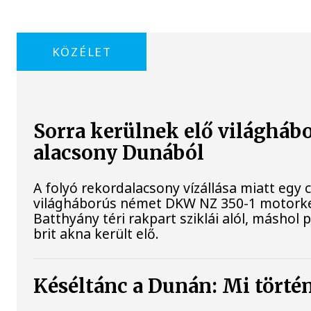
KÖZÉLET
Sorra kerülnek elő világhábo
alacsony Dunából
A folyó rekordalacsony vízállása miatt egy 
világháborús német DKW NZ 350-1 motorke
Batthyány téri rakpart sziklái alól, máshol 
brit akna került elő.
Késéltánc a Dunán: Mi történ