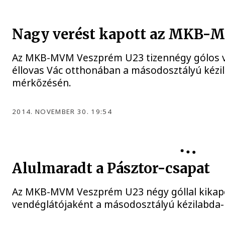
Nagy verést kapott az MKB-
Az MKB-MVM Veszprém U23 tizennégy gólos v
éllovas Vác otthonában a másodosztályú kézi
mérkőzésén.
2014. NOVEMBER 30. 19:54
Alulmaradt a Pásztor-csapat
Az MKB-MVM Veszprém U23 négy góllal kikap
vendéglátójaként a másodosztályú kézilabda