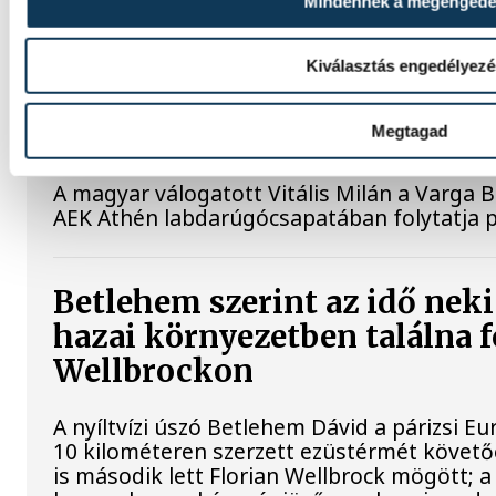
Mindennek a megengedé
amelynek jövő héten csütörtöktől szombati
Kiválasztás engedélyez
Vitális Milán négy évre írt a
Athénhoz
Megtagad
A magyar válogatott Vitális Milán a Varga B
AEK Athén labdarúgócsapatában folytatja p
Betlehem szerint az idő neki
hazai környezetben találna 
Wellbrockon
A nyíltvízi úszó Betlehem Dávid a párizsi 
10 kilométeren szerzett ezüstérmét követő
is második lett Florian Wellbrock mögött; a