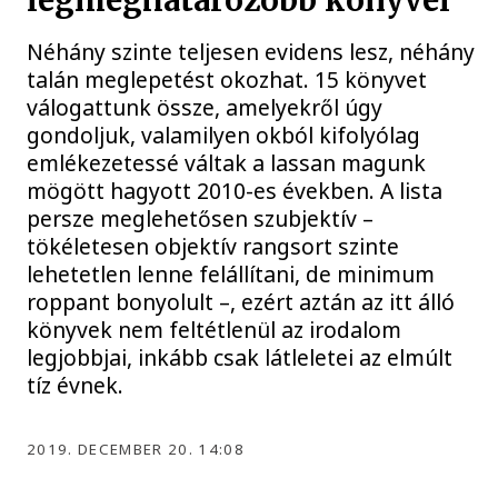
legmeghatározóbb könyvei
Néhány szinte teljesen evidens lesz, néhány
talán meglepetést okozhat. 15 könyvet
válogattunk össze, amelyekről úgy
gondoljuk, valamilyen okból kifolyólag
emlékezetessé váltak a lassan magunk
mögött hagyott 2010-es években. A lista
persze meglehetősen szubjektív –
tökéletesen objektív rangsort szinte
lehetetlen lenne felállítani, de minimum
roppant bonyolult –, ezért aztán az itt álló
könyvek nem feltétlenül az irodalom
legjobbjai, inkább csak látleletei az elmúlt
tíz évnek.
2019. DECEMBER 20. 14:08