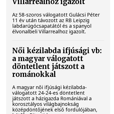
Villarrealhoz igazolt
Az 58-szoros válogatott Gulácsi Péter
11 év után távozott az RB Leipzig
labdarúgócsapatától és a spanyol
élvonalbeli Villarrealhoz igazolt.
Női kézilabda ifjúsági vb:
a magyar válogatott
döntetlent játszott a
románokkal
A magyar női ifjúsági kézilabda-
válogatott 24-24-es döntetlent
játszott a házigazda Romániával a
korosztályos világbajnokság
középdöntőjének első fordulójában,