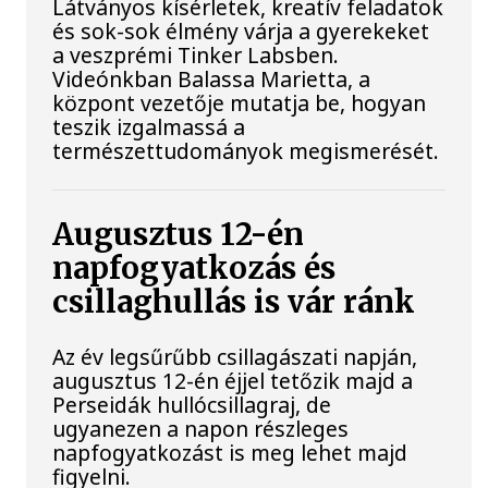
Látványos kísérletek, kreatív feladatok
és sok-sok élmény várja a gyerekeket
a veszprémi Tinker Labsben.
Videónkban Balassa Marietta, a
központ vezetője mutatja be, hogyan
teszik izgalmassá a
természettudományok megismerését.
Augusztus 12-én
napfogyatkozás és
csillaghullás is vár ránk
Az év legsűrűbb csillagászati napján,
augusztus 12-én éjjel tetőzik majd a
Perseidák hullócsillagraj, de
ugyanezen a napon részleges
napfogyatkozást is meg lehet majd
figyelni.