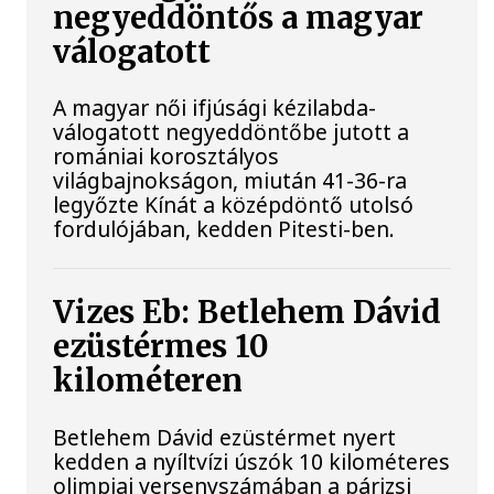
negyeddöntős a magyar
válogatott
A magyar női ifjúsági kézilabda-
válogatott negyeddöntőbe jutott a
romániai korosztályos
világbajnokságon, miután 41-36-ra
legyőzte Kínát a középdöntő utolsó
fordulójában, kedden Pitesti-ben.
Vizes Eb: Betlehem Dávid
ezüstérmes 10
kilométeren
Betlehem Dávid ezüstérmet nyert
kedden a nyíltvízi úszók 10 kilométeres
olimpiai versenyszámában a párizsi