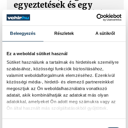
egyeztetések és egy
tisztázatlan jogi eljárás
Évtizedes hagyomány, hat salakos
pálya, utánpótlás-nevelés és egy
Beleegyezés
Részletek
A sütikről
hosszú távra megkötött bérleti
szerződés áll az egyik oldalon. A
másikon az önkormányzat, amely
Ez a weboldal sütiket használ
szerint a Balatonalmádi Tenisz Klub
Sütiket használunk a tartalmak és hirdetések személyre
aránytalanul alacsony összegért
szabásához, közösségi funkciók biztosításához,
használja a városi területet.
valamint weboldalforgalmunk elemzéséhez. Ezenkívül
Megkerestük az egyesület két
közösségi média-, hirdető- és elemező partnereinkkel
képviselőjét és a polgármestert is,
megosztjuk az Ön weboldalhasználatra vonatkozó
hogy kiderüljön, hol tart most az ügy.
adatait, akik kombinálhatják az adatokat más olyan
adatokkal, amelyeket Ön adott meg számukra vagy az
Ön által használt más szolgáltatásokból gyűjtöttek.
Folyamatosan öntöz a
VKSZ, mégsem fogy az
Hozzájárulás kiválasztása