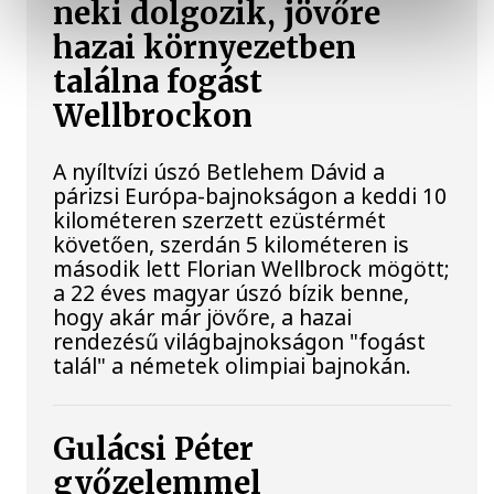
neki dolgozik, jövőre
hazai környezetben
találna fogást
Wellbrockon
A nyíltvízi úszó Betlehem Dávid a
párizsi Európa-bajnokságon a keddi 10
kilométeren szerzett ezüstérmét
követően, szerdán 5 kilométeren is
második lett Florian Wellbrock mögött;
a 22 éves magyar úszó bízik benne,
hogy akár már jövőre, a hazai
rendezésű világbajnokságon "fogást
talál" a németek olimpiai bajnokán.
Gulácsi Péter
győzelemmel