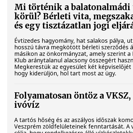
Mi történik a balatonalmádi
körül? Bérleti vita, megszak
és egy tisztázatlan jogi eljár
Évtizedes hagyomány, hat salakos pálya, u
hosszú távra megkötött bérleti szerződés ál
másikon az önkormányzat, amely szerint a 
Klub aránytalanul alacsony összegért haszná
Megkerestük az egyesület két képviselőjét 
hogy kiderüljön, hol tart most az ügy.
Folyamatosan öntöz a VKSZ,
ivóvíz
A tartós hőség és az aszályos időszak komoly
Veszprém zöldfelületeinek fenntartását. A 
célja, hogy rendelkezésre álló vízkészletek