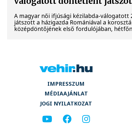
válogatott döntetlent játszo
A magyar női ifjúsági kézilabda-válogatott
játszott a házigazda Romániával a korosztá
középdöntőjének első fordulójában, hétfőn 
IMPRESSZUM
MÉDIAAJÁNLAT
JOGI NYILATKOZAT