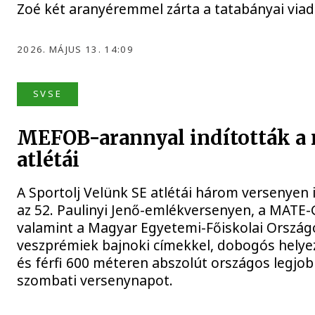
Zoé két aranyéremmel zárta a tatabányai viada
2026. MÁJUS 13. 14:09
SVSE
MEFOB-arannyal indították a 
atlétái
A Sportolj Velünk SE atlétái három versenyen i
az 52. Paulinyi Jenő-emlékversenyen, a MATE-
valamint a Magyar Egyetemi-Főiskolai Országo
veszprémiek bajnoki címekkel, dobogós helye
és férfi 600 méteren abszolút országos legjob
szombati versenynapot.