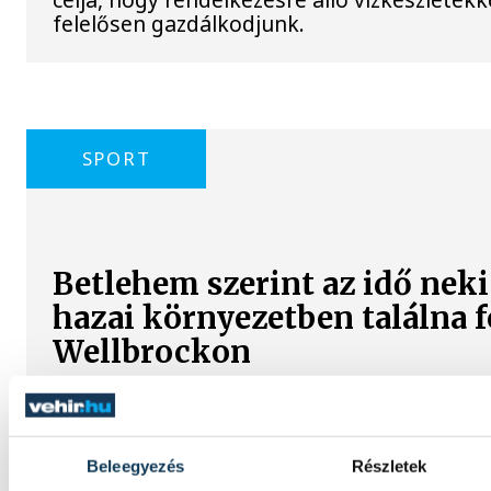
felelősen gazdálkodjunk.
SPORT
Betlehem szerint az idő neki
hazai környezetben találna 
Wellbrockon
A nyíltvízi úszó Betlehem Dávid a párizsi 
10 kilométeren szerzett ezüstérmét követő
is második lett Florian Wellbrock mögött; 
Beleegyezés
Részletek
bízik benne, hogy akár már jövőre, a hazai