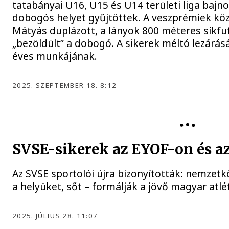
tatabányai U16, U15 és U14 területi liga baj
dobogós helyet gyűjtöttek. A veszprémiek kö
Mátyás duplázott, a lányok 800 méteres síkfu
„bezöldült” a dobogó. A sikerek méltó lezárásá
éves munkájának.
2025. SZEPTEMBER 18. 8:12
SVSE-sikerek az EYOF-on és a
Az SVSE sportolói újra bizonyították: nemzet
a helyüket, sőt – formálják a jövő magyar atlét
2025. JÚLIUS 28. 11:07