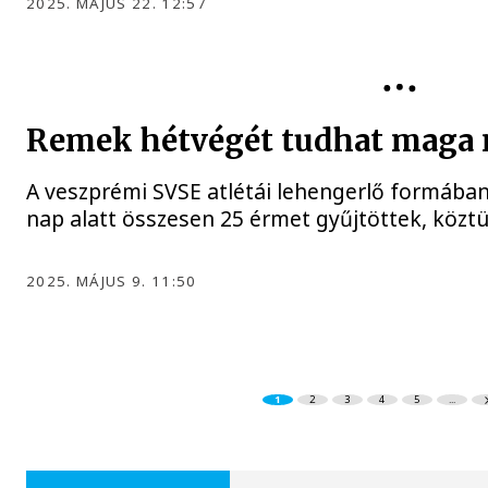
2025. MÁJUS 22. 12:57
SVSE
Remek hétvégét tudhat maga 
A veszprémi SVSE atlétái lehengerlő formában 
nap alatt összesen 25 érmet gyűjtöttek, közt
2025. MÁJUS 9. 11:50
1
2
3
4
5
...