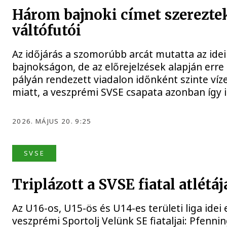
Három bajnoki címet szerezte
váltófutói
Az időjárás a szomorúbb arcát mutatta az idei
bajnokságon, de az előrejelzések alapján erre 
pályán rendezett viadalon időnként szinte víze
miatt, a veszprémi SVSE csapata azonban így i
2026. MÁJUS 20. 9:25
SVSE
Triplázott a SVSE fiatal atlétá
Az U16-os, U15-ös és U14-es területi liga ide
veszprémi Sportolj Velünk SE fiataljai: Pfenn