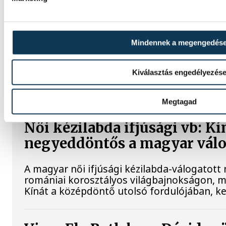
Férfi kézilabda ifjúsági Eb: 
legyőzésével negyeddöntős 
válogatott
Mindennek a megengedés
A magyar férfi ifjúsági kézilabda-válogato
Kiválasztás engedélyezés
Belgrádban zajló korosztályos Európa-bajn
legyőzte Horvátországot a középdöntő uto
Megtagad
Női kézilabda ifjúsági vb: K
negyeddöntős a magyar válo
A magyar női ifjúsági kézilabda-válogatott
romániai korosztályos világbajnokságon, m
Kínát a középdöntő utolsó fordulójában, ke