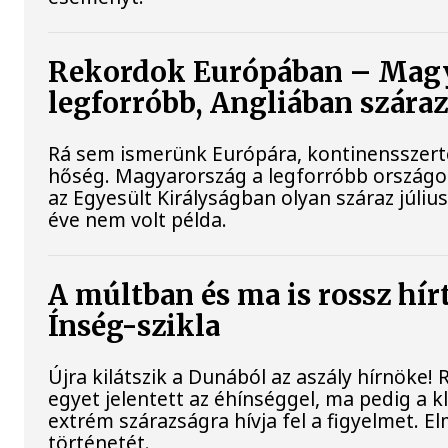
Rekordok Európában – Magy
legforróbb, Angliában szára
Rá sem ismerünk Európára, kontinensszert
hőség. Magyarország a legforróbb országo
az Egyesült Királyságban olyan száraz júliu
éve nem volt példa.
A múltban és ma is rossz hír
Ínség-szikla
Újra kilátszik a Dunából az aszály hírnöke!
egyet jelentett az éhínséggel, ma pedig a 
extrém szárazságra hívja fel a figyelmet. E
történetét.