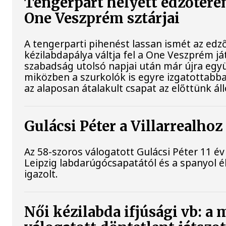
Tengerpart helyett edzőterem
One Veszprém sztárjai
A tengerparti pihenést lassan ismét az edz
kézilabdapálya váltja fel a One Veszprém já
szabadság utolsó napjai után már újra együ
miközben a szurkolók is egyre izgatottabba
az alaposan átalakult csapat az előttünk ál
Gulácsi Péter a Villarrealhoz
Az 58-szoros válogatott Gulácsi Péter 11 év
Leipzig labdarúgócsapatától és a spanyol él
igazolt.
Női kézilabda ifjúsági vb: a