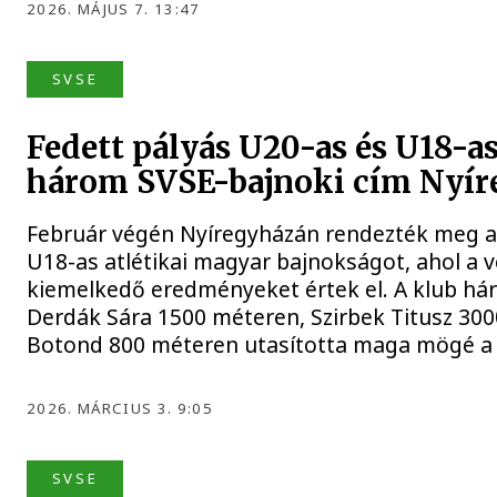
2026. MÁJUS 7. 13:47
SVSE
Fedett pályás U20-as és U18-as 
három SVSE-bajnoki cím Nyí
Február végén Nyíregyházán rendezték meg a 
U18-as atlétikai magyar bajnokságot, ahol a 
kiemelkedő eredményeket értek el. A klub hár
Derdák Sára 1500 méteren, Szirbek Titusz 30
Botond 800 méteren utasította maga mögé a
2026. MÁRCIUS 3. 9:05
SVSE