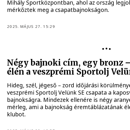
Mihály Sportközpontban, ahol az ország legjob
mérkőztek meg a csapatbajnokságon.
2025. MÁJUS 27. 15:29
Négy bajnoki cím, egy bronz –
élén a veszprémi Sportolj Vel
Hideg, szél, jégeső – zord időjárási körülmény
veszprémi Sportolj Velünk SE csapata a kapos
bajnokságra. Mindezek ellenére is négy arany
mérleg, ami a bajnokság éremtáblázatának élé
klubot.