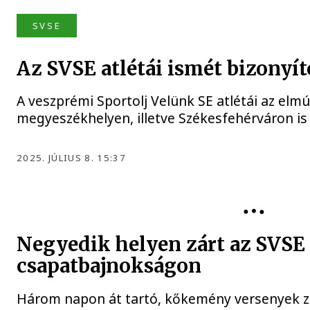
SVSE
Az SVSE atlétái ismét bizonyít
A veszprémi Sportolj Velünk SE atlétái az elm
megyeszékhelyen, illetve Székesfehérváron is
2025. JÚLIUS 8. 15:37
SVSE
Negyedik helyen zárt az SVSE a
csapatbajnokságon
Három napon át tartó, kőkemény versenyek za