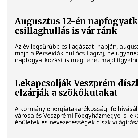
Augusztus 12-én napfogyatk
csillaghullás is vár ránk
Az év legsűrűbb csillagászati napján, augusz
majd a Perseidák hullócsillagraj, de ugyan
napfogyatkozást is meg lehet majd figyelni
Lekapcsolják Veszprém díszk
elzárják a szökőkutakat
A kormány energiatakarékossági felhívásá
városa és Veszprémi Főegyházmegye is lek
épületek és nevezetességek díszkivilágításá