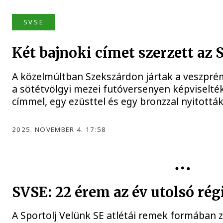
SVSE
Két bajnoki címet szerzett az
A közelmúltban Szekszárdon jártak a veszprémi
a sötétvölgyi mezei futóversenyen képviselték
címmel, egy ezüsttel és egy bronzzal nyitottá
2025. NOVEMBER 4. 17:58
SVSE: 22 érem az év utolsó ré
A Sportolj Velünk SE atlétái remek formában z