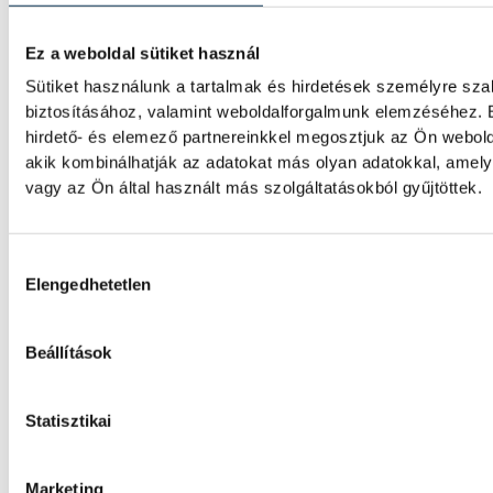
világbajnokságon "fogást talál" a németek 
Ez a weboldal sütiket használ
Sütiket használunk a tartalmak és hirdetések személyre sz
Gulácsi Péter győzelemmel 
biztosításához, valamint weboldalforgalmunk elemzéséhez. 
Villarrealban
hirdető- és elemező partnereinkkel megosztjuk az Ön webold
akik kombinálhatják az adatokat más olyan adatokkal, ame
Gulácsi Péter kezdőként szerepelt új csapata
vagy az Ön által használt más szolgáltatásokból gyűjtöttek.
edzőmérkőzésén, melyet 1-0-ra nyert meg 
bajnokságban szereplő együttes.
Hozzájárulás kiválasztása
Elengedhetetlen
Vizes Eb: Betlehem Dávid ez
kilométeren
Beállítások
Betlehem Dávid ezüstérmet nyert szerdán a 
Statisztikai
kilométeres versenyszámában a párizsi Eu
Marketing