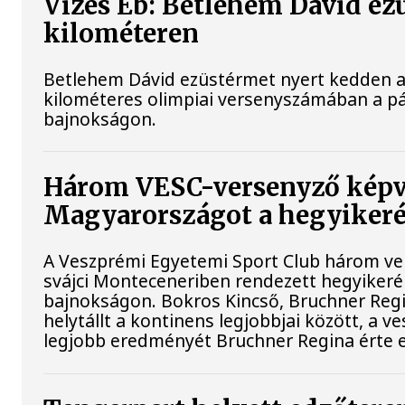
Vizes Eb: Betlehem Dávid ez
kilométeren
Betlehem Dávid ezüstérmet nyert kedden a n
kilométeres olimpiai versenyszámában a pá
bajnokságon.
Három VESC-versenyző képv
Magyarországot a hegyiker
A Veszprémi Egyetemi Sport Club három vers
svájci Monteceneriben rendezett hegyiker
bajnokságon. Bokros Kincső, Bruchner Regi
helytállt a kontinens legjobbjai között, a 
legjobb eredményét Bruchner Regina érte e