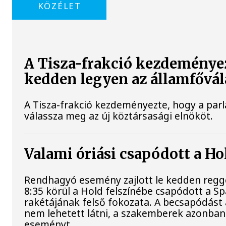
KÖZÉLET
A Tisza-frakció kezdeményez
kedden legyen az államfővál
A Tisza-frakció kezdeményezte, hogy a par
válassza meg az új köztársasági elnököt.
Valami óriási csapódott a H
Rendhagyó esemény zajlott le kedden regge
8:35 körül a Hold felszínébe csapódott a S
rakétájának felső fokozata. A becsapódást
nem lehetett látni, a szakemberek azonban 
eseményt.