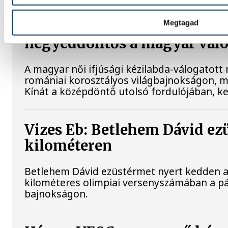
Megtagad
Női kézilabda ifjúsági vb: K
negyeddöntős a magyar válo
A magyar női ifjúsági kézilabda-válogatott
romániai korosztályos világbajnokságon, m
Kínát a középdöntő utolsó fordulójában, ke
Vizes Eb: Betlehem Dávid ez
kilométeren
Betlehem Dávid ezüstérmet nyert kedden a n
kilométeres olimpiai versenyszámában a pá
bajnokságon.