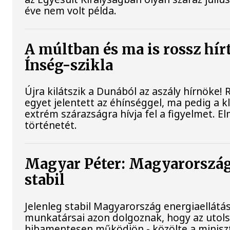
éve nem volt példa.
A múltban és ma is rossz hír
Ínség-szikla
Újra kilátszik a Dunából az aszály hírnöke!
egyet jelentett az éhínséggel, ma pedig a 
extrém szárazságra hívja fel a figyelmet. E
történetét.
Magyar Péter: Magyarország
stabil
Jelenleg stabil Magyarország energiaellátá
munkatársai azon dolgoznak, hogy az utol
hibamentesen működjön - közölte a miniszt