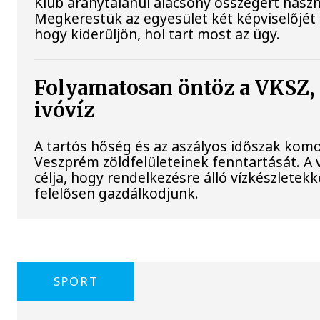
Klub aránytalanul alacsony összegért haszná
Megkerestük az egyesület két képviselőjét 
hogy kiderüljön, hol tart most az ügy.
Folyamatosan öntöz a VKSZ,
ivóvíz
A tartós hőség és az aszályos időszak komoly
Veszprém zöldfelületeinek fenntartását. A 
célja, hogy rendelkezésre álló vízkészletek
felelősen gazdálkodjunk.
SPORT