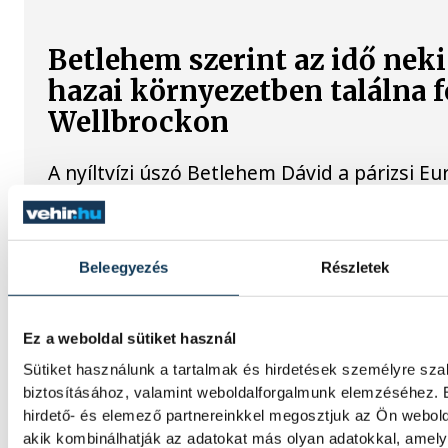
Betlehem szerint az idő neki
hazai környezetben találna 
Wellbrockon
A nyíltvízi úszó Betlehem Dávid a párizsi 
10 kilométeren szerzett ezüstérmét követő
is második lett Florian Wellbrock mögött; 
bízik benne, hogy akár már jövőre, a hazai
világbajnokságon "fogást talál" a németek 
Beleegyezés
Részletek
Gulácsi Péter győzelemmel 
Ez a weboldal sütiket használ
Villarrealban
Sütiket használunk a tartalmak és hirdetések személyre sz
biztosításához, valamint weboldalforgalmunk elemzéséhez. 
Gulácsi Péter kezdőként szerepelt új csapata
hirdető- és elemező partnereinkkel megosztjuk az Ön webold
edzőmérkőzésén, melyet 1-0-ra nyert meg 
akik kombinálhatják az adatokat más olyan adatokkal, ame