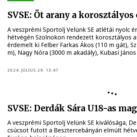
SVSE: Öt arany a korosztályos 
A veszprémi Sportolj Velünk SE atlétái nyolc é
hétvégén Szolnokon rendezett korosztályos at
érdemelt ki Felber Farkas Ákos (110 m gát), S
m), Nagy Nóra (3000 m akadály), Kubasi János 
2024. JÚLIUS 29. 13:47
SVSE
SVSE: Derdák Sára U18-as magy
A veszprémi Sportolj Velünk SE kiválósága, D
csúcsot futott a Besztercebányán elmúlt hétv