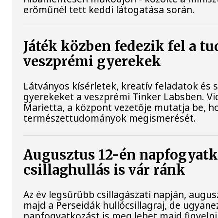
erőműnél tett keddi látogatása során.
Játék közben fedezik fel a t
veszprémi gyerekek
Látványos kísérletek, kreatív feladatok és 
gyerekeket a veszprémi Tinker Labsben. V
Marietta, a központ vezetője mutatja be, h
természettudományok megismerését.
Augusztus 12-én napfogyatk
csillaghullás is vár ránk
Az év legsűrűbb csillagászati napján, augusz
majd a Perseidák hullócsillagraj, de ugyan
napfogyatkozást is meg lehet majd figyelni