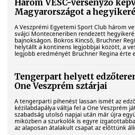
Három VESC-versenyző képv
Magyarországot a hegyiker
A Veszprémi Egyetemi Sport Club három vers
svájci Monteceneriben rendezett hegyiker
bajnokságon. Bokros Kincső, Bruchner Regi
helytállt a kontinens legjobbjai között, a 
legjobb eredményét Bruchner Regina érte e
Tengerpart helyett edzőterem
One Veszprém sztárjai
A tengerparti pihenést lassan ismét az edz
kézilabdapálya váltja fel a One Veszprém já
szabadság utolsó napjai után már újra együ
miközben a szurkolók is egyre izgatottabba
az alaposan átalakult csapat az előttünk ál