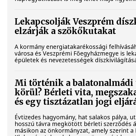
Lekapcsolják Veszprém díszk
elzárják a szökőkutakat
A kormány energiatakarékossági felhívásá
városa és Veszprémi Főegyházmegye is lek
épületek és nevezetességek díszkivilágításá
Mi történik a balatonalmádi
körül? Bérleti vita, megszak
és egy tisztázatlan jogi eljár
Évtizedes hagyomány, hat salakos pálya, u
hosszú távra megkötött bérleti szerződés ál
másikon az önkormányzat, amely szerint a 