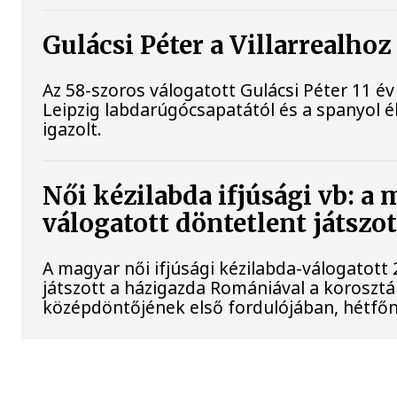
Gulácsi Péter a Villarrealhoz
Az 58-szoros válogatott Gulácsi Péter 11 év
Leipzig labdarúgócsapatától és a spanyol él
igazolt.
Női kézilabda ifjúsági vb: a
válogatott döntetlent játszo
A magyar női ifjúsági kézilabda-válogatott
játszott a házigazda Romániával a korosztá
középdöntőjének első fordulójában, hétfőn 