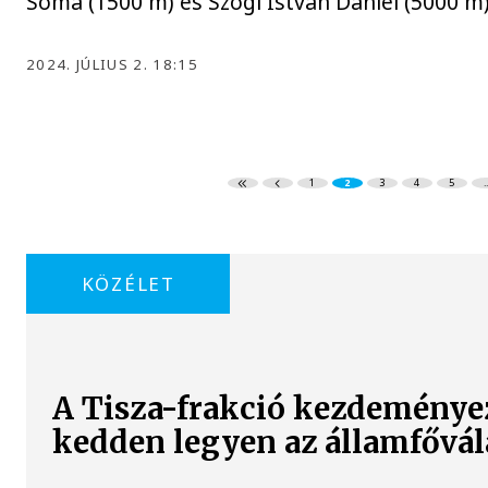
Soma (1500 m) és Szögi István Dániel (5000 m) 
2024. JÚLIUS 2. 18:15
1
2
3
4
5
.
KÖZÉLET
A Tisza-frakció kezdeményez
kedden legyen az államfővál