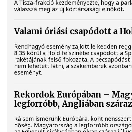
A Tisza-frakció kezdeményezte, hogy a par
válassza meg az új köztársasági elnököt.
Valami óriási csapódott a H
Rendhagyó esemény zajlott le kedden regge
8:35 körül a Hold felszínébe csapódott a S
rakétájának felső fokozata. A becsapódást
nem lehetett látni, a szakemberek azonban 
eseményt.
Rekordok Európában – Magy
legforróbb, Angliában szára
Rá sem ismerünk Európára, kontinensszert
hőség. Magyarország a legforróbb országo
az Egyesült Királyságban olyan száraz júliu