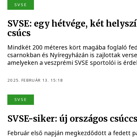
SVSE
SVSE: egy hétvége, két helyszí
csúcs
Mindkét 200 méteres kört magába foglaló fed
csarnokban és Nyíregyházán is zajlottak vers
amelyeken a veszprémi SVSE sportolói is érdek
2025. FEBRUÁR 13. 15:18
SVSE
SVSE-siker: új országos csúccs
Február első napján megkezdődött a fedett pál