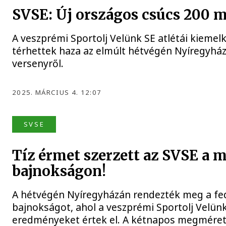
SVSE: Új országos csúcs 200 m
A veszprémi Sportolj Velünk SE atlétái kiem
térhettek haza az elmúlt hétvégén Nyíregyhá
versenyről.
2025. MÁRCIUS 4. 12:07
SVSE
Tíz érmet szerzett az SVSE a 
bajnokságon!
A hétvégén Nyíregyházán rendezték meg a fed
bajnokságot, ahol a veszprémi Sportolj Velünk
eredményeket értek el. A kétnapos megmérett