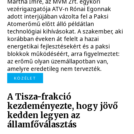
Mártha Imre, az MVM Zrt. egykori
vezérigazgatója ATV-n Rónai Egonnak
adott interjújában vázolta fel a Paksi
Atomerőmű előtt álló példátlan
technológiai kihívásokat. A szakember, aki
korábban éveken át felelt a hazai
energetikai fejlesztésekért és a paksi
blokkok működéséért, arra figyelmeztet:
az erőmű olyan üzemállapotban van,
amelyre eredetileg nem tervezték.
KÖZÉLET
A Tisza-frakció
kezdeményezte, hogy jövő
kedden legyen az
államfőválasztás