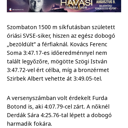
Szombaton 1500 m síkfutásban született
óriási SVSE-siker, hiszen az egész dobogó
„bezöldült” a férfiaknál. Kovács Ferenc
Soma 3:47.17-es időeredménnyel nem
talált legyőzőre, mögötte Szögi István
3:47.72-vel ért célba, míg a bronzérmet
Szirbek Albert vehette át 3:49.05-tel.
A versenyszámban volt érdekelt Furda
Botond is, aki 4:07.79-cel zárt. A nőknél
Derdák Sára 4:25.76-tal lépett a dobogó
harmadik fokára.