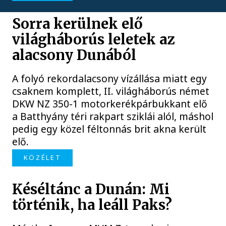
Sorra kerülnek elő
világháborús leletek az
alacsony Dunából
A folyó rekordalacsony vízállása miatt egy
csaknem komplett, II. világháborús német
DKW NZ 350-1 motorkerékpárbukkant elő
a Batthyány téri rakpart sziklái alól, máshol
pedig egy közel féltonnás brit akna került
elő.
KÖZÉLET
Késéltánc a Dunán: Mi
történik, ha leáll Paks?