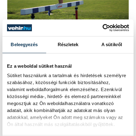
Fotó: SVSE
Beleegyezés
Részletek
A sütikről
A férfiaknál a kétkörös versenyben
Ez a weboldal sütiket használ
szurkolhattunk Babics Marcellnek is
Sütiket használunk a tartalmak és hirdetések személyre
szabásához, közösségi funkciók biztosításához,
(1:53.28), míg a nap végén a gátfutóké volt
valamint weboldalforgalmunk elemzéséhez. Ezenkívül
a főszerep: Felber Farkas Ákos 110 m
közösségi média-, hirdető- és elemező partnereinkkel
gátfutásban 14.37-es egyéni csúccsal
megosztjuk az Ön weboldalhasználatra vonatkozó
jutott a döntőbe, ahol tovább javítva azt,
adatait, akik kombinálhatják az adatokat más olyan
adatokkal, amelyeket Ön adott meg számukra vagy az
14.12-vel a negyedik helyen zárta a
Ön által használt más szolgáltatásokból gyűjtöttek.
versenyt.