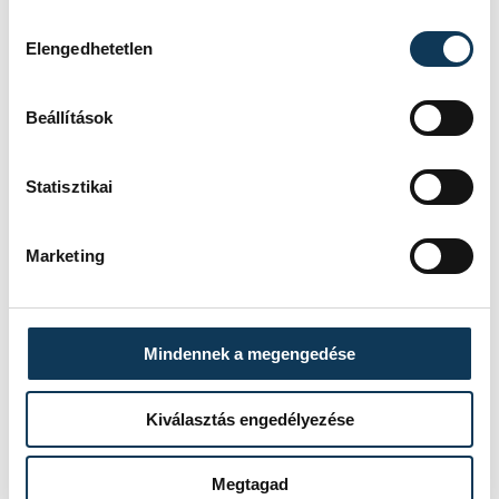
Hozzájárulás kiválasztása
Elengedhetetlen
sport
atlétika
SVSE
Beállítások
Tóthné Stupián Anikó
Kéri Bianka
Szögi István
Kovács Ferenc Soma
Statisztikai
Marketing
SZERZŐ
Mindennek a megengedése
vehir.hu
Kiválasztás engedélyezése
Megtagad