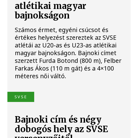
atlétikai magyar
bajnokságon
Számos érmet, egyéni csúcsot és
értékes helyezést szereztek az SVSE
atlétái az U20-as és U23-as atlétikai
magyar bajnokságon. Bajnoki címet
szerzett Furda Botond (800 m), Felber
Farkas Ákos (110 m gát) és a 4×100
méteres női váltó.
SVSE
Bajnoki cím és négy
dobogós hely az SVSE