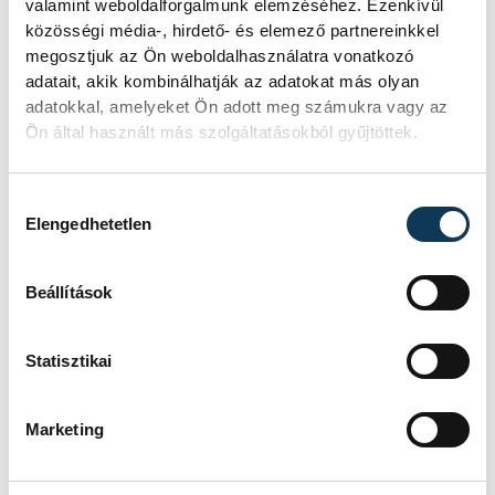
valamint weboldalforgalmunk elemzéséhez. Ezenkívül
üzemállapotban van, amelyre
közösségi média-, hirdető- és elemező partnereinkkel
eredetileg nem tervezték.
megosztjuk az Ön weboldalhasználatra vonatkozó
adatait, akik kombinálhatják az adatokat más olyan
adatokkal, amelyeket Ön adott meg számukra vagy az
A Tisza-frakció
Ön által használt más szolgáltatásokból gyűjtöttek.
kezdeményezte, hogy
jövő kedden legyen az
Hozzájárulás kiválasztása
államfőválasztás
Elengedhetetlen
A Tisza-frakció kezdeményezte, hogy a
Beállítások
parlament jövő kedden válassza meg
az új köztársasági elnököt.
Statisztikai
Valami óriási csapódott a
Marketing
Holdba ma reggel