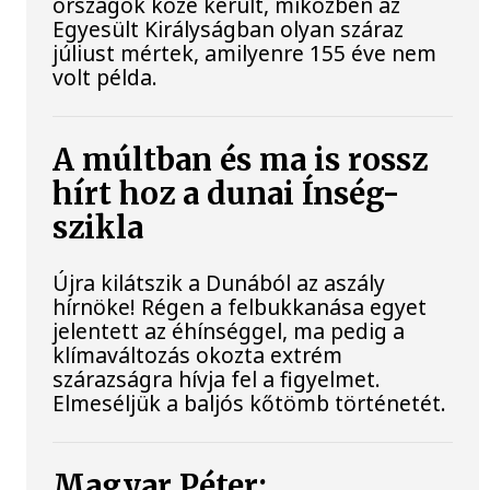
országok közé került, miközben az
Egyesült Királyságban olyan száraz
júliust mértek, amilyenre 155 éve nem
volt példa.
A múltban és ma is rossz
hírt hoz a dunai Ínség-
szikla
Újra kilátszik a Dunából az aszály
hírnöke! Régen a felbukkanása egyet
jelentett az éhínséggel, ma pedig a
klímaváltozás okozta extrém
szárazságra hívja fel a figyelmet.
Elmeséljük a baljós kőtömb történetét.
Magyar Péter: