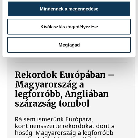
Rendhagyó esemény zajlott le kedden
Mindennek a megengedése
reggel. Magyar idő szerint 8:35 körül a
Hold felszínébe csapódott a SpaceX
egyik Falcon–9 rakétájának felső
Kiválasztás engedélyezése
fokozata. A becsapódást a Földről
szabad szemmel nem lehetett látni, a
szakemberek azonban távcsövekkel
Megtagad
figyelték az eseményt.
Rekordok Európában –
Magyarország a
legforróbb, Angliában
szárazság tombol
Rá sem ismerünk Európára,
kontinensszerte rekordokat dönt a
hőség. Magyarország a legforróbb