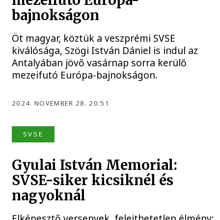
mezeifutó Európa-
bajnokságon
Öt magyar, köztük a veszprémi SVSE
kiválósága, Szögi István Dániel is indul az
Antalyában jövő vasárnap sorra kerülő
mezeifutó Európa-bajnokságon.
2024. NOVEMBER 28. 20:51
SVSE
Gyulai István Memorial:
SVSE-siker kicsiknél és
nagyoknál
Elképesztő versenyek, felejthetetlen élmény: