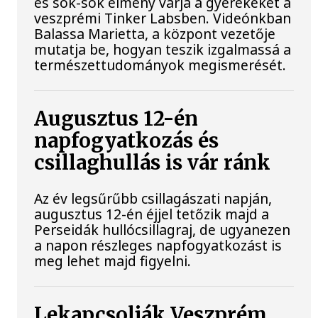
és sok-sok élmény várja a gyerekeket a
veszprémi Tinker Labsben. Videónkban
Balassa Marietta, a központ vezetője
mutatja be, hogyan teszik izgalmassá a
természettudományok megismerését.
Augusztus 12-én
napfogyatkozás és
csillaghullás is vár ránk
Az év legsűrűbb csillagászati napján,
augusztus 12-én éjjel tetőzik majd a
Perseidák hullócsillagraj, de ugyanezen
a napon részleges napfogyatkozást is
meg lehet majd figyelni.
Lekapcsolják Veszprém