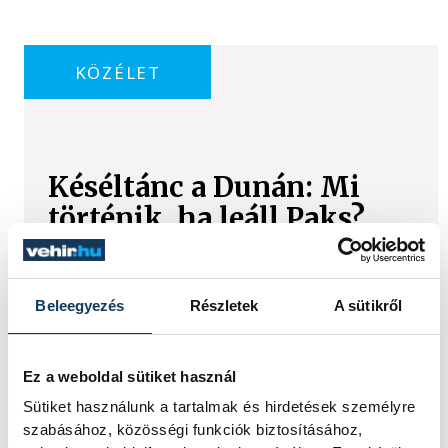
KÖZÉLET
Késéltánc a Dunán: Mi
történik, ha leáll Paks?
Mártha Imre, az MVM Zrt. egykori
vezérigazgatója ATV-n Rónai Egonnak
Beleegyezés
Részletek
A sütikről
adott interjújában vázolta fel a Paksi
Atomerőmű előtt álló példátlan
technológiai kihívásokat. A szakember,
aki korábban éveken át felelt a hazai
Ez a weboldal sütiket használ
energetikai fejlesztésekért és a paksi
Sütiket használunk a tartalmak és hirdetések személyre
blokkok működéséért, arra
szabásához, közösségi funkciók biztosításához,
figyelmeztet: az erőmű olyan