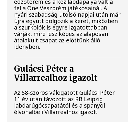
edzőterem és a kézilabdapálya váltja
fel a One Veszprém játékosainál. A
nyári szabadság utolsó napjai után már
újra együtt dolgozik a keret, miközben
a szurkolók is egyre izgatottabban
várják, mire lesz képes az alaposan
átalakult csapat az előttünk álló
idényben.
Gulácsi Péter a
Villarrealhoz igazolt
Az 58-szoros válogatott Gulácsi Péter
11 év után távozott az RB Leipzig
labdarúgócsapatától és a spanyol
élvonalbeli Villarrealhoz igazolt.