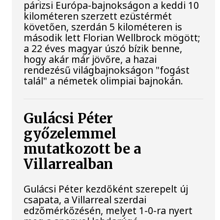
párizsi Európa-bajnokságon a keddi 10
kilométeren szerzett ezüstérmét
követően, szerdán 5 kilométeren is
második lett Florian Wellbrock mögött;
a 22 éves magyar úszó bízik benne,
hogy akár már jövőre, a hazai
rendezésű világbajnokságon "fogást
talál" a németek olimpiai bajnokán.
Gulácsi Péter
győzelemmel
mutatkozott be a
Villarrealban
Gulácsi Péter kezdőként szerepelt új
csapata, a Villarreal szerdai
edzőmérkőzésén, melyet 1-0-ra nyert