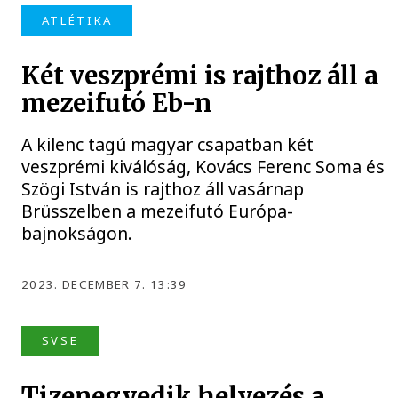
ATLÉTIKA
Két veszprémi is rajthoz áll a
mezeifutó Eb-n
A kilenc tagú magyar csapatban két
veszprémi kiválóság, Kovács Ferenc Soma és
Szögi István is rajthoz áll vasárnap
Brüsszelben a mezeifutó Európa-
bajnokságon.
2023. DECEMBER 7. 13:39
SVSE
Tizenegyedik helyezés a