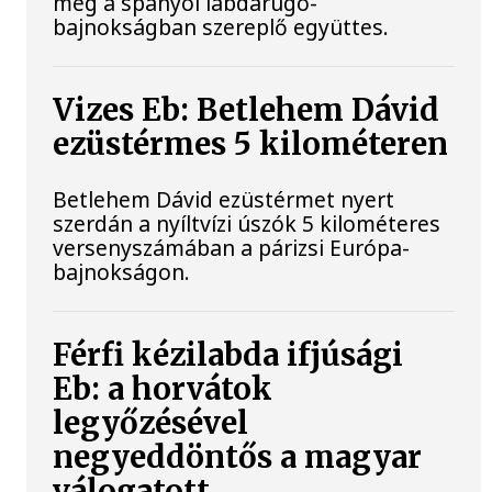
meg a spanyol labdarúgó-
bajnokságban szereplő együttes.
Vizes Eb: Betlehem Dávid
ezüstérmes 5 kilométeren
Betlehem Dávid ezüstérmet nyert
szerdán a nyíltvízi úszók 5 kilométeres
versenyszámában a párizsi Európa-
bajnokságon.
Férfi kézilabda ifjúsági
Eb: a horvátok
legyőzésével
negyeddöntős a magyar
válogatott