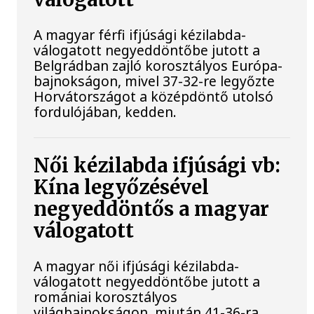
A magyar férfi ifjúsági kézilabda-
válogatott negyeddöntőbe jutott a
Belgrádban zajló korosztályos Európa-
bajnokságon, mivel 37-32-re legyőzte
Horvátországot a középdöntő utolsó
fordulójában, kedden.
Női kézilabda ifjúsági vb:
Kína legyőzésével
negyeddöntős a magyar
válogatott
A magyar női ifjúsági kézilabda-
válogatott negyeddöntőbe jutott a
romániai korosztályos
világbajnokságon, miután 41-36-ra