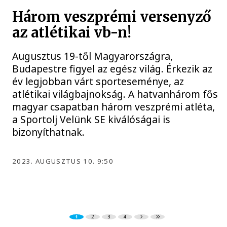
Három veszprémi versenyző
az atlétikai vb-n!
Augusztus 19-től Magyarországra,
Budapestre figyel az egész világ. Érkezik az
év legjobban várt sporteseménye, az
atlétikai világbajnokság. A hatvanhárom fős
magyar csapatban három veszprémi atléta,
a Sportolj Velünk SE kiválóságai is
bizonyíthatnak.
2023. AUGUSZTUS 10. 9:50
1
2
3
4