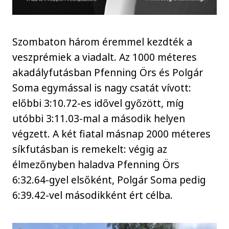
Szombaton három éremmel kezdték a
veszprémiek a viadalt. Az 1000 méteres
akadályfutásban Pfenning Örs és Polgár
Soma egymással is nagy csatát vívott:
előbbi 3:10.72-es idővel győzött, míg
utóbbi 3:11.03-mal a második helyen
végzett. A két fiatal másnap 2000 méteres
síkfutásban is remekelt: végig az
élmezőnyben haladva Pfenning Örs
6:32.64-gyel elsőként, Polgár Soma pedig
6:39.42-vel másodikként ért célba.