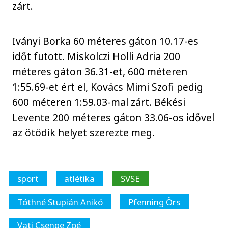
zárt.
Iványi Borka 60 méteres gáton 10.17-es
időt futott. Miskolczi Holli Adria 200
méteres gáton 36.31-et, 600 méteren
1:55.69-et ért el, Kovács Mimi Szofi pedig
600 méteren 1:59.03-mal zárt. Békési
Levente 200 méteres gáton 33.06-os idővel
az ötödik helyet szerezte meg.
sport
atlétika
SVSE
Tóthné Stupián Anikó
Pfenning Örs
Vati Csenge Zoé