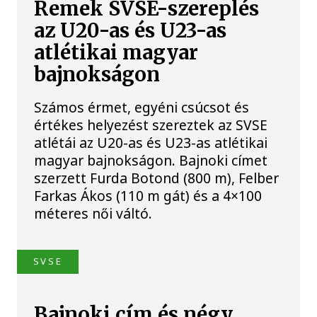
Remek SVSE-szereplés
az U20-as és U23-as
atlétikai magyar
bajnokságon
Számos érmet, egyéni csúcsot és
értékes helyezést szereztek az SVSE
atlétái az U20-as és U23-as atlétikai
magyar bajnokságon. Bajnoki címet
szerzett Furda Botond (800 m), Felber
Farkas Ákos (110 m gát) és a 4×100
méteres női váltó.
SVSE
Bajnoki cím és négy