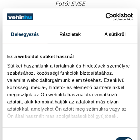
Fotó: SVSE
További veszprémi eredmények:
Beleegyezés
Részletek
A sütikről
U16 és U15
Ez a weboldal sütiket használ
Sütiket használunk a tartalmak és hirdetések személyre
Felber Csaba 300 méteren 45.22-es idővel a
szabásához, közösségi funkciók biztosításához,
valamint weboldalforgalmunk elemzéséhez. Ezenkívül
hatodik helyen végzett. Péter Levente 800
közösségi média-, hirdető- és elemező partnereinkkel
méteren 2:23.57-tel ötödik lett, Dénes
megosztjuk az Ön weboldalhasználatra vonatkozó
Mátyás ugyanebben a számban 2:17.30-cal
adatait, akik kombinálhatják az adatokat más olyan
adatokkal, amelyeket Ön adott meg számukra vagy az
szintén ötödik helyet szerzett. Keller
Ön által használt más szolgáltatásokból gyűjtöttek.
Márton 2:22.07-tel, Horváth-Buday Bulcsú
2:23.32-vel teljesítette a 800 métert.
Hozzájárulás kiválasztása