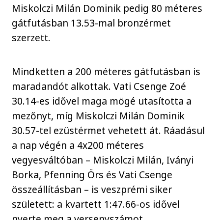
Miskolczi Milán Dominik pedig 80 méteres
gátfutásban 13.53-mal bronzérmet
szerzett.
Mindketten a 200 méteres gátfutásban is
maradandót alkottak. Vati Csenge Zoé
30.14-es idővel maga mögé utasította a
mezőnyt, míg Miskolczi Milán Dominik
30.57-tel ezüstérmet vehetett át. Ráadásul
a nap végén a 4x200 méteres
vegyesváltóban – Miskolczi Milán, Iványi
Borka, Pfenning Örs és Vati Csenge
összeállításban – is veszprémi siker
született: a kvartett 1:47.66-os idővel
nyerte meg a versenyszámot.