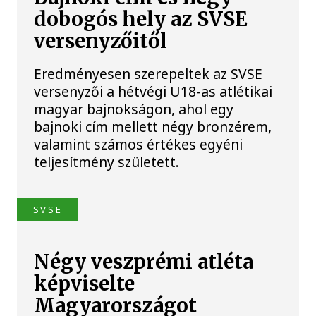
dobogós hely az SVSE
versenyzőitől
Eredményesen szerepeltek az SVSE
versenyzői a hétvégi U18-as atlétikai
magyar bajnokságon, ahol egy
bajnoki cím mellett négy bronzérem,
valamint számos értékes egyéni
teljesítmény született.
SVSE
Négy veszprémi atléta
képviselte
Magyarországot