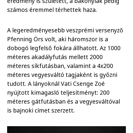
eredmény is született, a bakonyiak pedig
számos éremmel térhettek haza.
A legeredményesebb veszprémi versenyző
Pfenning Örs volt, aki háromszor is a
dobogó legfelső fokára állhatott. Az 1000
méteres akadályfutás mellett 2000
méteres síkfutásban, valamint a 4x200
méteres vegyesváltó tagjaként is győzni
tudott. A lányoknál Vati Csenge Zoé
nyújtott kimagasló teljesítményt: 200
méteres gátfutásban és a vegyesváltóval
is bajnoki címet szerzett.