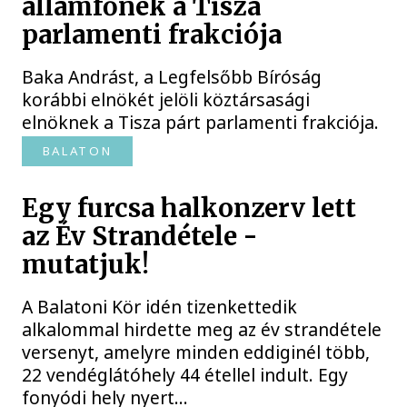
államfőnek a Tisza
parlamenti frakciója
Baka Andrást, a Legfelsőbb Bíróság
korábbi elnökét jelöli köztársasági
elnöknek a Tisza párt parlamenti frakciója.
BALATON
Egy furcsa halkonzerv lett
az Év Strandétele -
mutatjuk!
A Balatoni Kör idén tizenkettedik
alkalommal hirdette meg az év strandétele
versenyt, amelyre minden eddiginél több,
22 vendéglátóhely 44 étellel indult. Egy
fonyódi hely nyert...