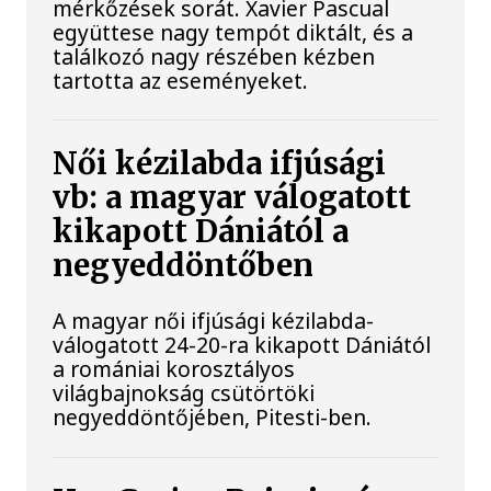
mérkőzések sorát. Xavier Pascual
együttese nagy tempót diktált, és a
találkozó nagy részében kézben
tartotta az eseményeket.
Női kézilabda ifjúsági
vb: a magyar válogatott
kikapott Dániától a
negyeddöntőben
A magyar női ifjúsági kézilabda-
válogatott 24-20-ra kikapott Dániától
a romániai korosztályos
világbajnokság csütörtöki
negyeddöntőjében, Pitesti-ben.