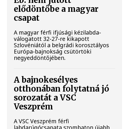
Eb: nem jutott
elődöntőbe a magyar
csapat
A magyar férfi ifjúsági kézilabda-
válogatott 32-27-re kikapott
Szlovéniától a belgrádi korosztályos
Európa-bajnokság csütörtöki
negyeddöntőjében.
A bajnokesélyes
otthonában folytatná jó
sorozatát a VSC
Veszprém
A VSC Veszprém férfi
labdarúgócsapata szombaton újabb