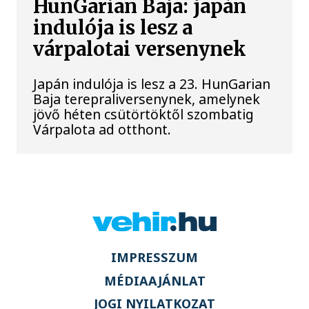
HunGarian Baja: japán
indulója is lesz a
várpalotai versenynek
Japán indulója is lesz a 23. HunGarian
Baja terepraliversenynek, amelynek
jövő héten csütörtöktől szombatig
Várpalota ad otthont.
IMPRESSZUM
MÉDIAAJÁNLAT
JOGI NYILATKOZAT