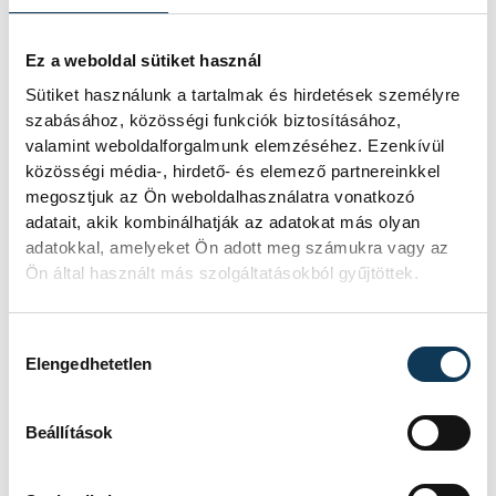
technológiai kihívásokat. A
szakember, aki korábban éveken át
felelt a hazai energetikai
Ez a weboldal sütiket használ
fejlesztésekért és a paksi blokkok
Sütiket használunk a tartalmak és hirdetések személyre
működéséért, arra figyelmeztet: az
szabásához, közösségi funkciók biztosításához,
erőmű olyan üzemállapotban van,
valamint weboldalforgalmunk elemzéséhez. Ezenkívül
amelyre eredetileg nem tervezték.
közösségi média-, hirdető- és elemező partnereinkkel
megosztjuk az Ön weboldalhasználatra vonatkozó
adatait, akik kombinálhatják az adatokat más olyan
A Tisza-frakció
adatokkal, amelyeket Ön adott meg számukra vagy az
kezdeményezte, hogy
Ön által használt más szolgáltatásokból gyűjtöttek.
jövő kedden legyen az
államfőválasztás
Hozzájárulás kiválasztása
Elengedhetetlen
A Tisza-frakció kezdeményezte, hogy
a parlament jövő kedden válassza
Beállítások
meg az új köztársasági elnököt.