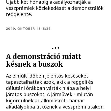
Újabb két hónapig akadályozhatják a
veszprémiek közlekedését a demonstrálók
reggelente.
2019. OKTÓBER 18. 8:35
A demonstráció miatt
késnek a buszok
Az elmúlt időben jelentős késéseket
tapasztalhattak azok, akik a reggeli és
délutáni órákban várták hiába a helyi
járatos buszokat. A járművek - miután
kigördülnek az állomásról - hamar
akadályokba ütköznek a veszprémi utakon.