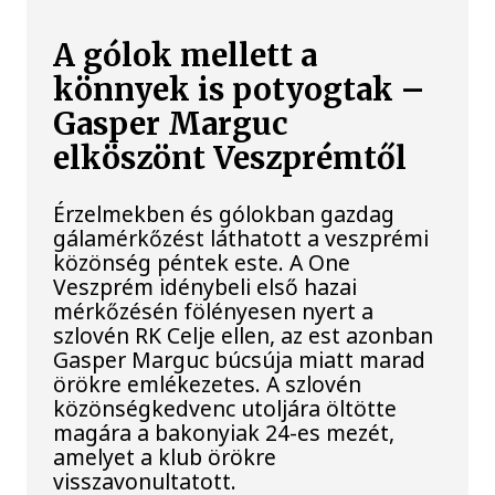
A gólok mellett a
könnyek is potyogtak –
Gasper Marguc
elköszönt Veszprémtől
Érzelmekben és gólokban gazdag
gálamérkőzést láthatott a veszprémi
közönség péntek este. A One
Veszprém idénybeli első hazai
mérkőzésén fölényesen nyert a
szlovén RK Celje ellen, az est azonban
Gasper Marguc búcsúja miatt marad
örökre emlékezetes. A szlovén
közönségkedvenc utoljára öltötte
magára a bakonyiak 24-es mezét,
amelyet a klub örökre
visszavonultatott.