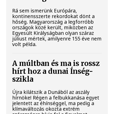
Rá sem ismerünk Európára,
kontinensszerte rekordokat dönt a
hőség. Magyarország a legforróbb
országok közé került, miközben az
Egyesült Királyságban olyan száraz
júliust mértek, amilyenre 155 éve nem
volt példa.
A múltban és ma is rossz
hírt hoz a dunai Ínség-
szikla
Újra kilátszik a Dunából az aszály
hírnöke! Régen a felbukkanása egyet
jelentett az éhínséggel, ma pedig a
klímaváltozás okozta extrém