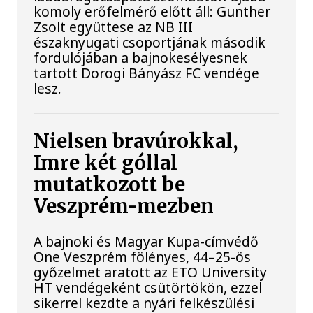
komoly erőfelmérő előtt áll: Gunther
Zsolt együttese az NB III
északnyugati csoportjának második
fordulójában a bajnokesélyesnek
tartott Dorogi Bányász FC vendége
lesz.
Nielsen bravúrokkal,
Imre két góllal
mutatkozott be
Veszprém-mezben
A bajnoki és Magyar Kupa-címvédő
One Veszprém fölényes, 44–25-ös
győzelmet aratott az ETO University
HT vendégeként csütörtökön, ezzel
sikerrel kezdte a nyári felkészülési