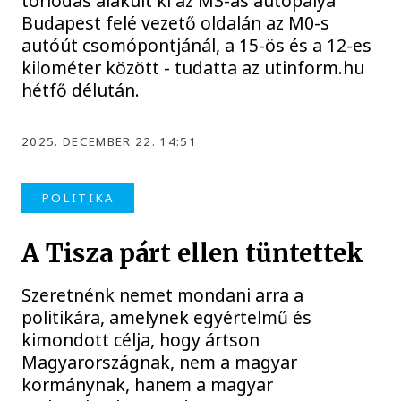
torlódás alakult ki az M3-as autópálya
Budapest felé vezető oldalán az M0-s
autóút csomópontjánál, a 15-ös és a 12-es
kilométer között - tudatta az utinform.hu
hétfő délután.
2025. DECEMBER 22. 14:51
POLITIKA
A Tisza párt ellen tüntettek
Szeretnénk nemet mondani arra a
politikára, amelynek egyértelmű és
kimondott célja, hogy ártson
Magyarországnak, nem a magyar
kormánynak, hanem a magyar