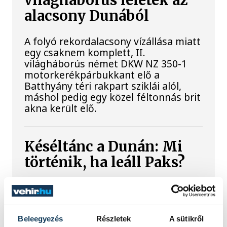
világháborús leletek az
alacsony Dunából
A folyó rekordalacsony vízállása miatt
egy csaknem komplett, II.
világháborús német DKW NZ 350-1
motorkerékpárbukkant elő a
Batthyány téri rakpart sziklái alól,
máshol pedig egy közel féltonnás brit
akna került elő.
Késéltánc a Dunán: Mi
történik, ha leáll Paks?
Mártha Imre, az MVM Zrt. egykori
vezérigazgatója ATV-n Rónai Egonnak
adott interjújában vázolta fel a Paksi
Beleegyezés
Részletek
A sütikről
Atomerőmű előtt álló példátlan