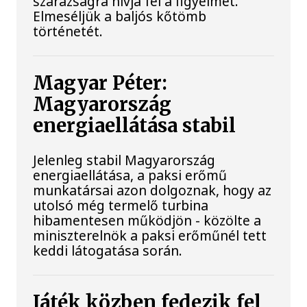
szárazságra hívja fel a figyelmet.
Elmeséljük a baljós kőtömb
történetét.
Magyar Péter:
Magyarország
energiaellátása stabil
Jelenleg stabil Magyarország
energiaellátása, a paksi erőmű
munkatársai azon dolgoznak, hogy az
utolsó még termelő turbina
hibamentesen működjön - közölte a
miniszterelnök a paksi erőműnél tett
keddi látogatása során.
Játék közben fedezik fel