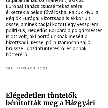
tagállamainak kormányfőit, akik az
Európai Tanács csúcsértekezletére
érkeztek a belga fővárosba. Rajtuk kívül a
Régiók Európai Bizottsága is ekkor ült
össze, aminek tagjai között egy veszprémi
politikus, Hegedűs Barbara alpolgármester
is ott volt, aki portálunknak mesélt a
bizottsági üléssel párhuzamosan zajló
brüsszeli gazdatüntetésről és annak
hátteréről.
2024. FEBRUÁR 8. 12:32
Elégedetlen tüntetők
bénították meg a Házgyári