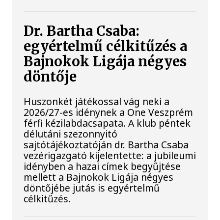
Dr. Bartha Csaba:
egyértelmű célkitűzés a
Bajnokok Ligája négyes
döntője
Huszonkét játékossal vág neki a
2026/27-es idénynek a One Veszprém
férfi kézilabdacsapata. A klub péntek
délutáni szezonnyitó
sajtótájékoztatóján dr. Bartha Csaba
vezérigazgató kijelentette: a jubileumi
idényben a hazai címek begyűjtése
mellett a Bajnokok Ligája négyes
döntőjébe jutás is egyértelmű
célkitűzés.