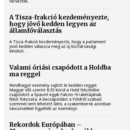
tervezték.
A Tisza-frakció kezdeményezte,
hogy jövő kedden legyen az
államfőválasztás
A Tisza-frakció kezdeményezte, hogy a parlament
jövő kedden válassza meg az új köztársasági
elnököt.
Valami óriási csapódott a Holdba
ma reggel
Rendhagyó esemény zajlott le kedden reggel.
Magyar idő szerint 8:35 körül a Hold felszínébe
csapódott a SpaceX egyik Falcon–9 rakétájának
felső fokozata. A becsapódást a Földről szabad
szemmel nem lehetett látni, a szakemberek azonban
távcsövekkel figyelték az eseményt.
Rekordok Európában –