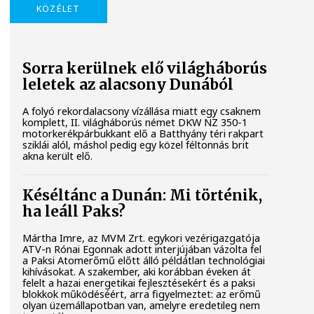
KÖZÉLET
Sorra kerülnek elő világháborús
leletek az alacsony Dunából
A folyó rekordalacsony vízállása miatt egy csaknem
komplett, II. világháborús német DKW NZ 350-1
motorkerékpárbukkant elő a Batthyány téri rakpart
sziklái alól, máshol pedig egy közel féltonnás brit
akna került elő.
Késéltánc a Dunán: Mi történik,
ha leáll Paks?
Mártha Imre, az MVM Zrt. egykori vezérigazgatója
ATV-n Rónai Egonnak adott interjújában vázolta fel
a Paksi Atomerőmű előtt álló példátlan technológiai
kihívásokat. A szakember, aki korábban éveken át
felelt a hazai energetikai fejlesztésekért és a paksi
blokkok működéséért, arra figyelmeztet: az erőmű
olyan üzemállapotban van, amelyre eredetileg nem