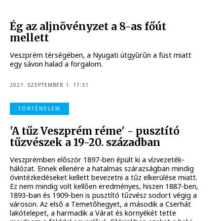
Ég az aljnövényzet a 8-as főút
mellett
Veszprém térségében, a Nyugati útgyűrűn a füst miatt
egy sávon halad a forgalom.
2021. SZEPTEMBER 1. 17:31
TÖRTÉNELEM
'A tűz Veszprém réme' - pusztító
tűzvészek a 19-20. században
Veszprémben először 1897-ben épült ki a vízvezeték-
hálózat. Ennek ellenére a hatalmas szárazságban mindig
óvintézkedéseket kellett bevezetni a tűz elkerülése miatt.
Ez nem mindig volt kellően eredményes, hiszen 1887-ben,
1893-ban és 1909-ben is pusztító tűzvész sodort végig a
városon. Az első a Temetőhegyet, a második a Cserhát
lakótelepet, a harmadik a Várat és környékét tette