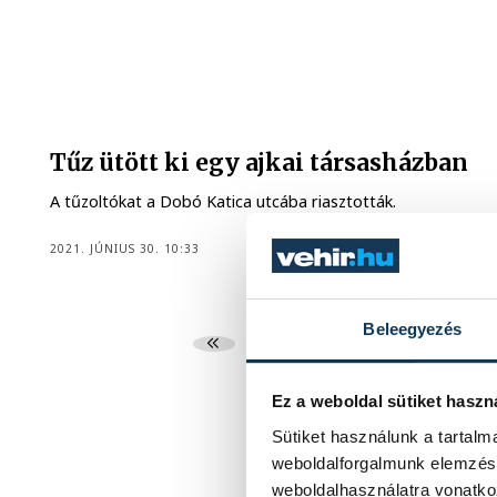
Tűz ütött ki egy ajkai társasházban
A tűzoltókat a Dobó Katica utcába riasztották.
2021. JÚNIUS 30. 10:33
Beleegyezés
...
5
6
Ez a weboldal sütiket haszn
Sütiket használunk a tartal
weboldalforgalmunk elemzésé
weboldalhasználatra vonatko