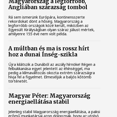
Magyarország a legforróbb,
Angliában szárazság tombol
Rá sem ismerünk Európára, kontinensszerte
rekordokat dönt a hőség. Magyarország a
legforróbb országok közé került, miközben az
Egyesült Királyságban olyan száraz júliust mértek,
amilyenre 155 éve nem volt példa.
A múltban és ma is rossz hírt
hoz a dunai Ínség-szikla
Újra kilátszik a Dunából az aszály hírnöke! Régen a
felbukkanása egyet jelentett az éhínséggel, ma
pedig a klímaváltozás okozta extrém szárazságra
hívja fel a figyelmet. Elmeséljük a baljós kőtömb
történetét.
Magyar Péter: Magyarország
energiaellátása stabil
Jelenleg stabil Magyarország energiaellátása, a paksi
erőmű munkatársai azon dolgoznak, hogy az utolsó