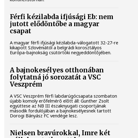
Férfi kézilabda ifjúsági Eb: nem
jutott elődöntőbe a magyar
csapat
A magyar férfi ifjúsági kézilabda-válogatott 32-27-re
kikapott Szlovéniától a belgrádi korosztályos
Európa-bajnokság csütörtöki negyeddöntőjében.
A bajnokesélyes otthonában
folytatná jó sorozatát a VSC
Veszprém
A VSC Veszprém férfi labdarúgócsapata szombaton
újabb komoly erőfelmérő előtt áll: Gunther Zsolt
együttese az NB III északnyugati csoportjának
második fordulójában a bajnokesélyesnek tartott
Dorogi Bányász FC vendége lesz.
Nielsen bravúrokkal, Imre két