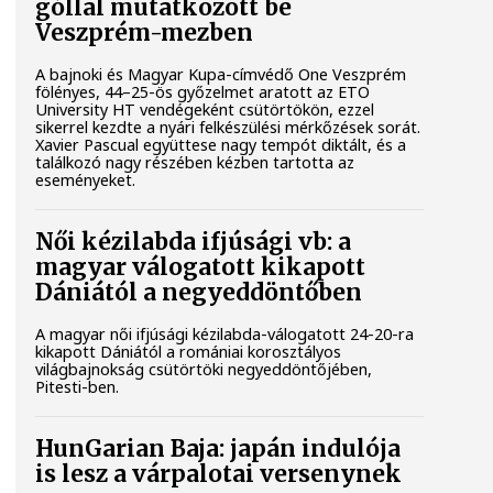
góllal mutatkozott be
Veszprém-mezben
A bajnoki és Magyar Kupa-címvédő One Veszprém
fölényes, 44–25-ös győzelmet aratott az ETO
University HT vendégeként csütörtökön, ezzel
sikerrel kezdte a nyári felkészülési mérkőzések sorát.
Xavier Pascual együttese nagy tempót diktált, és a
találkozó nagy részében kézben tartotta az
eseményeket.
Női kézilabda ifjúsági vb: a
magyar válogatott kikapott
Dániától a negyeddöntőben
A magyar női ifjúsági kézilabda-válogatott 24-20-ra
kikapott Dániától a romániai korosztályos
világbajnokság csütörtöki negyeddöntőjében,
Pitesti-ben.
HunGarian Baja: japán indulója
is lesz a várpalotai versenynek