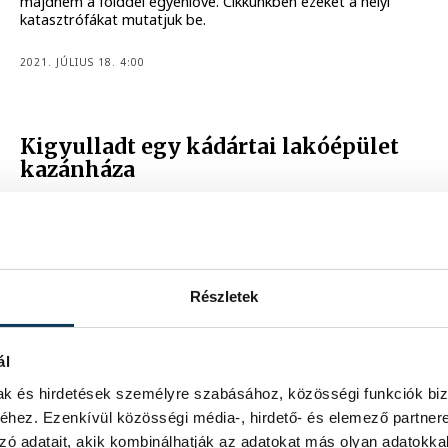
majdnem a földdel egyenlővé. Cikkünkben ezeket a helyi
katasztrófákat mutatjuk be.
2021. JÚLIUS 18. 4:00
Kigyulladt egy kádártai lakóépület
kazánháza
2021. JÚNIUS 2. 23:45
Részletek
7
8
9
...
ál
mak és hirdetések személyre szabásához, közösségi funkciók biz
hez. Ezenkívül közösségi média-, hirdető- és elemező partner
zó adatait, akik kombinálhatják az adatokat más olyan adatokka