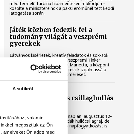
még termelő turbina hibamentesen működjön -
közölte a miniszterelnök a paksi erőműnél tett keddi
látogatása során.
Játék közben fedezik fel a
tudomány világát a veszprémi
gyerekek
Látványos kísérletek, kreatív feladatok és sok-sok
élmény várja a gyerekeket a veszprémi Tinker
Labsben. Videónkban Balassa Marietta, a központ
vezetője mutatja be, hogyan teszik izgalmassá a
természettudományok megismerését.
A sütikről
Augusztus 12-én
napfogyatkozás és csillaghullás
is vár ránk
Az év legsűrűbb csillagászati napján, augusztus 12-
tosításához, valamint
én éjjel tetőzik majd a Perseidák hullócsillagraj, de
einkkel megosztjuk az Ön
ugyanezen a napon részleges napfogyatkozást is
meg lehet majd figyelni.
l, amelyeket Ön adott meg