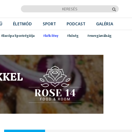
Ű
ÉLETMÓD
SPORT
PODCAST
GALÉRIA
#Európa Sportrégiója
#kék fény
#hőség
#energiaválság