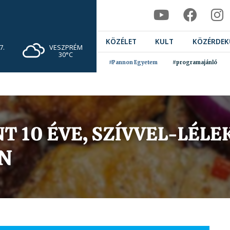
KÖZÉLET
KULT
KÖZÉRDEK
VESZPRÉM
7.
30°C
#Pannon Egyetem
#programajánló