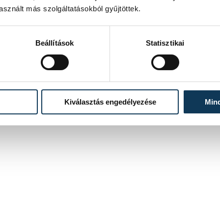
sznált más szolgáltatásokból gyűjtöttek.
Beállítások
Statisztikai
Kiválasztás engedélyezése
Min