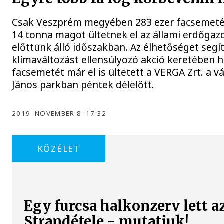
Csak Veszprém megyében 283 ezer facsemeté
14 tonna magot ültetnek el az állami erdőga
előttünk álló időszakban. Az élhetőséget segít
klímaváltozást ellensúlyozó akció keretében 
facsemetét már el is ültetett a VERGA Zrt. a v
János parkban péntek délelőtt.
2019. NOVEMBER 8. 17:32
KÖZÉLET
Egy furcsa halkonzerv lett a
Strandétele - mutatjuk!