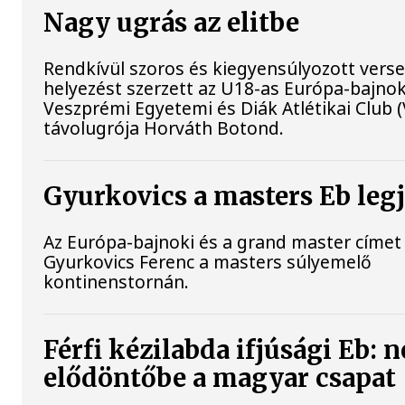
Nagy ugrás az elitbe
Rendkívül szoros és kiegyensúlyozott vers
helyezést szerzett az U18-as Európa-bajno
Veszprémi Egyetemi és Diák Atlétikai Club 
távolugrója Horváth Botond.
Gyurkovics a masters Eb leg
Az Európa-bajnoki és a grand master címet 
Gyurkovics Ferenc a masters súlyemelő
kontinenstornán.
Férfi kézilabda ifjúsági Eb: 
elődöntőbe a magyar csapat