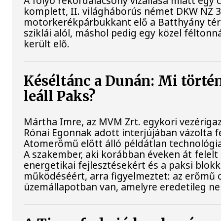
A folyó rekordalacsony vízállása miatt egy
komplett, II. világháborús német DKW NZ 
motorkerékpárbukkant elő a Batthyány tér
sziklái alól, máshol pedig egy közel féltonn
került elő.
Késéltánc a Dunán: Mi történ
leáll Paks?
Mártha Imre, az MVM Zrt. egykori vezériga
Rónai Egonnak adott interjújában vázolta fe
Atomerőmű előtt álló példátlan technológia
A szakember, aki korábban éveken át felelt 
energetikai fejlesztésekért és a paksi blok
működéséért, arra figyelmeztet: az erőmű 
üzemállapotban van, amelyre eredetileg ne