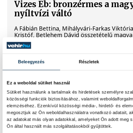
Vizes Eb: bronzérmes a mag
nyíltvízi váltó
A Fábián Bettina, Mihályvári-Farkas Viktóri
Kristóf, Betlehem Dávid összetételű magya
bronzérmet nyert szombaton a nyíltvízi ús
váltóversenyében.
Beleegyezés
Részletek
A gólok mellett a könnyek i
potyogtak – Gasper Marguc
Ez a weboldal sütiket használ
elköszönt Veszprémtől
Sütiket használunk a tartalmak és hirdetések személyre sz
közösségi funkciók biztosításához, valamint weboldalforgal
Érzelmekben és gólokban gazdag gálamérk
elemzéséhez. Ezenkívül közösségi média-, hirdető- és elem
láthatott a veszprémi közönség péntek est
megosztjuk az Ön weboldalhasználatra vonatkozó adatait, a
Veszprém idénybeli első hazai mérkőzésén
az adatokat más olyan adatokkal, amelyeket Ön adott meg 
nyert a szlovén RK Celje ellen, az est azon
Ön által használt más szolgáltatásokból gyűjtöttek.
Marguc búcsúja miatt marad örökre emléke