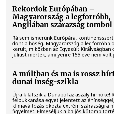
Rekordok Európában –
Magyarország a legforróbb,
Angliában szárazság tombol
Rá sem ismerünk Európára, kontinensszert
dönt a hőség. Magyarország a legforróbb 
került, miközben az Egyesült Királyságban 
júliust mértek, amilyenre 155 éve nem volt
A múltban és ma is rossz hír
dunai Ínség-szikla
Újra kilátszik a Dunából az aszály hírnöke!
felbukkanása egyet jelentett az éhínséggel
klímaváltozás okozta extrém szárazságra hív
figyelmet. Elmeséljük a baljós kőtömb tört