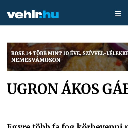
UGRON ÁKOS GÁ
Egyre több fa fog körbevenni