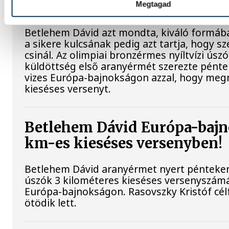
csinálok
Megtagad
Betlehem Dávid azt mondta, kiváló formába
a sikere kulcsának pedig azt tartja, hogy sz
csinál. Az olimpiai bronzérmes nyíltvízi úsz
küldöttség első aranyérmét szerezte péntek
vizes Európa-bajnokságon azzal, hogy meg
kieséses versenyt.
Betlehem Dávid Európa-bajn
km-es kieséses versenyben!
Betlehem Dávid aranyérmet nyert pénteken 
úszók 3 kilométeres kieséses versenyszámá
Európa-bajnokságon. Rasovszky Kristóf cél
ötödik lett.