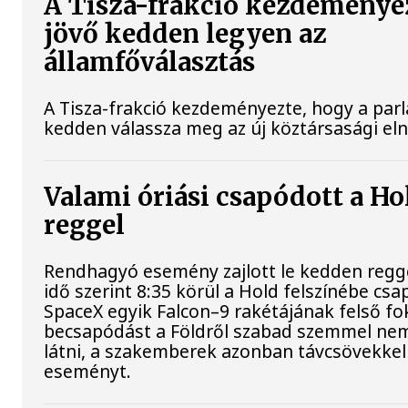
A Tisza-frakció kezdeménye
jövő kedden legyen az
államfőválasztás
A Tisza-frakció kezdeményezte, hogy a par
kedden válassza meg az új köztársasági el
Valami óriási csapódott a H
reggel
Rendhagyó esemény zajlott le kedden regg
idő szerint 8:35 körül a Hold felszínébe csa
SpaceX egyik Falcon–9 rakétájának felső fo
becsapódást a Földről szabad szemmel nem
látni, a szakemberek azonban távcsövekkel 
eseményt.