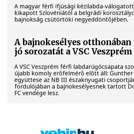
A magyar férfi ifjúsági kézilabda-válogatot
kikapott Szlovéniától a belgrádi korosztály
bajnokság csütörtöki negyeddöntőjében.
A bajnokesélyes otthonában 
jó sorozatát a VSC Veszprém
A VSC Veszprém férfi labdarúgócsapata s
újabb komoly erőfelmérő előtt áll: Gunther
együttese az NB III északnyugati csoportj
fordulójában a bajnokesélyesnek tartott D
FC vendége lesz.