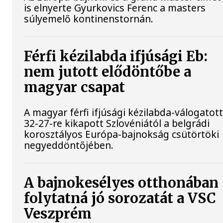
is elnyerte Gyurkovics Ferenc a masters
súlyemelő kontinenstornán.
Férfi kézilabda ifjúsági Eb:
nem jutott elődöntőbe a
magyar csapat
A magyar férfi ifjúsági kézilabda-válogatot
32-27-re kikapott Szlovéniától a belgrádi
korosztályos Európa-bajnokság csütörtöki
negyeddöntőjében.
A bajnokesélyes otthonában
folytatná jó sorozatát a VSC
Veszprém