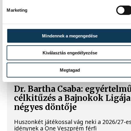
Érzelmekben és gólokban gazdag
Marketing
gálamérkőzést láthatott a veszprémi
közönség péntek este. A One Veszprém
idénybeli első hazai mérkőzésén fölényese
nyert a szlovén RK Celje ellen, az est
Mindennek a megengedése
azonban Gasper Marguc búcsúja miatt
marad örökre emlékezetes. A szlovén
közönségkedvenc utoljára öltötte magára 
Kiválasztás engedélyezése
bakonyiak 24-es mezét, amelyet a klub
örökre visszavonultatott.
Megtagad
Dr. Bartha Csaba: egyértelm
célkitűzés a Bajnokok Ligája
négyes döntője
Huszonkét játékossal vág neki a 2026/27-e
idénynek a One Veszprém férfi