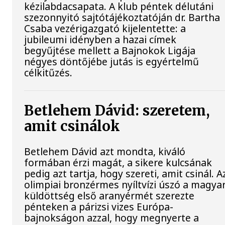
kézilabdacsapata. A klub péntek délutáni
szezonnyitó sajtótájékoztatóján dr. Bartha
Csaba vezérigazgató kijelentette: a
jubileumi idényben a hazai címek
begyűjtése mellett a Bajnokok Ligája
négyes döntőjébe jutás is egyértelmű
célkitűzés.
Betlehem Dávid: szeretem,
amit csinálok
Betlehem Dávid azt mondta, kiváló
formában érzi magát, a sikere kulcsának
pedig azt tartja, hogy szereti, amit csinál. A
olimpiai bronzérmes nyíltvízi úszó a magya
küldöttség első aranyérmét szerezte
pénteken a párizsi vizes Európa-
bajnokságon azzal, hogy megnyerte a