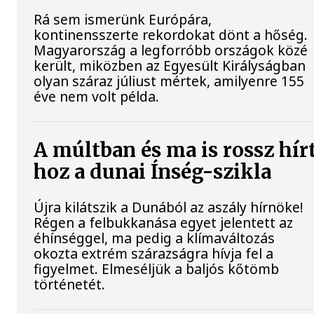
Rá sem ismerünk Európára,
kontinensszerte rekordokat dönt a hőség.
Magyarország a legforróbb országok közé
került, miközben az Egyesült Királyságban
olyan száraz júliust mértek, amilyenre 155
éve nem volt példa.
A múltban és ma is rossz hír
hoz a dunai Ínség-szikla
Újra kilátszik a Dunából az aszály hírnöke!
Régen a felbukkanása egyet jelentett az
éhínséggel, ma pedig a klímaváltozás
okozta extrém szárazságra hívja fel a
figyelmet. Elmeséljük a baljós kőtömb
történetét.