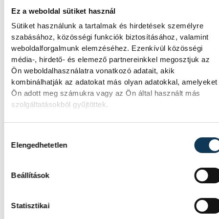
Látványos kísérletek, kreatív feladatok és
Ez a weboldal sütiket használ
sok-sok élmény várja a gyerekeket a
Sütiket használunk a tartalmak és hirdetések személyre
veszprémi Tinker Labsben. Videónkban
szabásához, közösségi funkciók biztosításához, valamint
Balassa Marietta, a központ vezetője
weboldalforgalmunk elemzéséhez. Ezenkívül közösségi
mutatja be, hogyan teszik izgalmassá a
média-, hirdető- és elemező partnereinkkel megosztjuk az
természettudományok megismerését.
Ön weboldalhasználatra vonatkozó adatait, akik
kombinálhatják az adatokat más olyan adatokkal, amelyeket
Ön adott meg számukra vagy az Ön által használt más
szolgáltatásokból gyűjtöttek.
SPORT
Hozzájárulás kiválasztása
Elengedhetetlen
A gólok mellett a könnyek i
Beállítások
potyogtak – Gasper Marguc
elköszönt Veszprémtől
Statisztikai