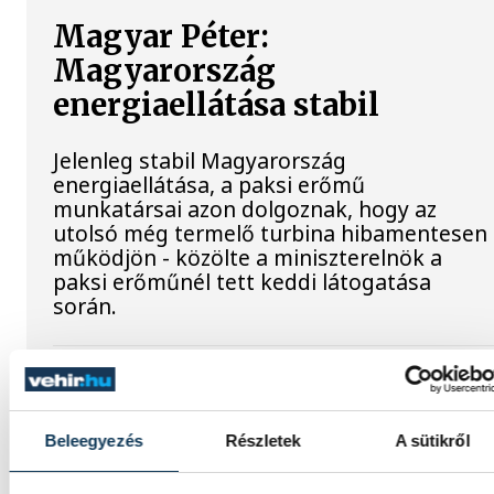
Magyar Péter:
Magyarország
energiaellátása stabil
Jelenleg stabil Magyarország
energiaellátása, a paksi erőmű
munkatársai azon dolgoznak, hogy az
utolsó még termelő turbina hibamentesen
működjön - közölte a miniszterelnök a
paksi erőműnél tett keddi látogatása
során.
Játék közben fedezik fel a
tudomány világát a
Beleegyezés
Részletek
A sütikről
veszprémi gyerekek