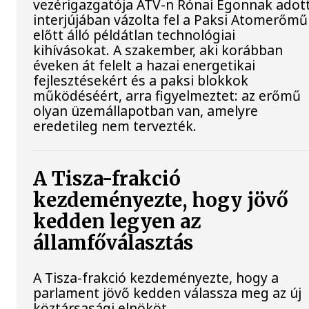
vezérigazgatója ATV-n Rónai Egonnak adot
interjújában vázolta fel a Paksi Atomerőmű
előtt álló példátlan technológiai
kihívásokat. A szakember, aki korábban
éveken át felelt a hazai energetikai
fejlesztésekért és a paksi blokkok
működéséért, arra figyelmeztet: az erőmű
olyan üzemállapotban van, amelyre
eredetileg nem tervezték.
A Tisza-frakció
kezdeményezte, hogy jövő
kedden legyen az
államfőválasztás
A Tisza-frakció kezdeményezte, hogy a
parlament jövő kedden válassza meg az új
köztársasági elnököt.