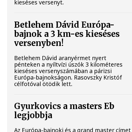
kieséses versenyt.
Betlehem Dávid Európa-
bajnok a 3 km-es kieséses
versenyben!
Betlehem Dávid aranyérmet nyert
pénteken a nyíltvízi úszók 3 kilométeres
kieséses versenyszámában a párizsi
Európa-bajnokságon. Rasovszky Kristóf
célfotóval ötödik lett.
Gyurkovics a masters Eb
legjobbja
Az Európa-bajnoki és a grand master címet