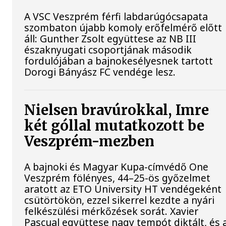
A VSC Veszprém férfi labdarúgócsapata
szombaton újabb komoly erőfelmérő előtt
áll: Gunther Zsolt együttese az NB III
északnyugati csoportjának második
fordulójában a bajnokesélyesnek tartott
Dorogi Bányász FC vendége lesz.
Nielsen bravúrokkal, Imre
két góllal mutatkozott be
Veszprém-mezben
A bajnoki és Magyar Kupa-címvédő One
Veszprém fölényes, 44–25-ös győzelmet
aratott az ETO University HT vendégeként
csütörtökön, ezzel sikerrel kezdte a nyári
felkészülési mérkőzések sorát. Xavier
Pascual együttese nagy tempót diktált, és 