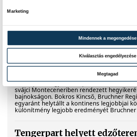
kilométeren
Marketing
Betlehem Dávid ezüstérmet nyert kedden a n
kilométeres olimpiai versenyszámában a pá
bajnokságon.
Mindennek a megengedése
Három VESC-versenyző képv
Kiválasztás engedélyezése
Magyarországot a hegyiker
Megtagad
A Veszprémi Egyetemi Sport Club három vers
svájci Monteceneriben rendezett hegyiker
bajnokságon. Bokros Kincső, Bruchner Regi
egyaránt helytállt a kontinens legjobbjai k
különítmény legjobb eredményét Bruchner 
Tengerpart helyett edzőterem