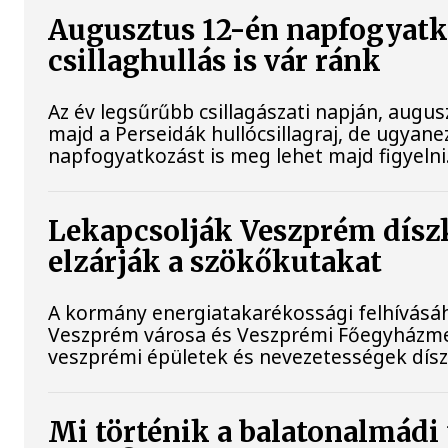
Augusztus 12-én napfogyatk
csillaghullás is vár ránk
Az év legsűrűbb csillagászati napján, augusz
majd a Perseidák hullócsillagraj, de ugyan
napfogyatkozást is meg lehet majd figyelni
Lekapcsolják Veszprém díszk
elzárják a szökőkutakat
A kormány energiatakarékossági felhívásá
Veszprém városa és Veszprémi Főegyházmeg
veszprémi épületek és nevezetességek díszk
Mi történik a balatonalmádi