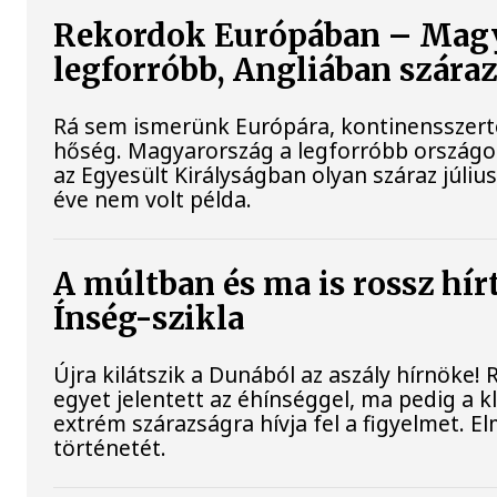
Rekordok Európában – Magy
legforróbb, Angliában szára
Rá sem ismerünk Európára, kontinensszert
hőség. Magyarország a legforróbb országo
az Egyesült Királyságban olyan száraz júliu
éve nem volt példa.
A múltban és ma is rossz hír
Ínség-szikla
Újra kilátszik a Dunából az aszály hírnöke!
egyet jelentett az éhínséggel, ma pedig a 
extrém szárazságra hívja fel a figyelmet. E
történetét.