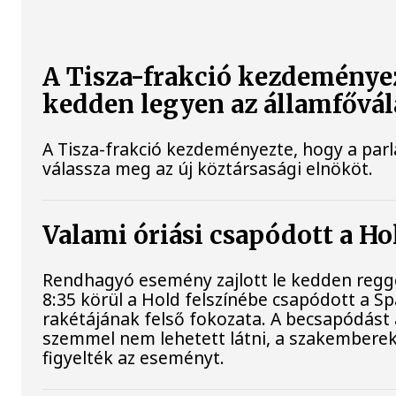
A Tisza-frakció kezdeményez
kedden legyen az államfővál
A Tisza-frakció kezdeményezte, hogy a par
válassza meg az új köztársasági elnököt.
Valami óriási csapódott a H
Rendhagyó esemény zajlott le kedden regge
8:35 körül a Hold felszínébe csapódott a S
rakétájának felső fokozata. A becsapódást 
szemmel nem lehetett látni, a szakembere
figyelték az eseményt.