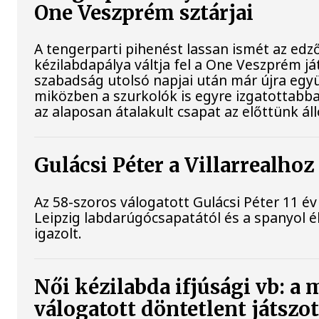
One Veszprém sztárjai
A tengerparti pihenést lassan ismét az edz
kézilabdapálya váltja fel a One Veszprém já
szabadság utolsó napjai után már újra együ
miközben a szurkolók is egyre izgatottabba
az alaposan átalakult csapat az előttünk ál
Gulácsi Péter a Villarrealhoz
Az 58-szoros válogatott Gulácsi Péter 11 év
Leipzig labdarúgócsapatától és a spanyol él
igazolt.
Női kézilabda ifjúsági vb: a
válogatott döntetlent játszo