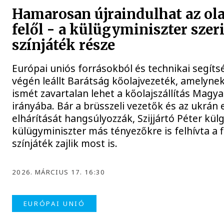
Hamarosan újraindulhat az ola
felől - a külügyminiszter szeri
színjáték része
Európai uniós forrásokból és technikai segítsé
végén leállt Barátság kőolajvezeték, amelyn
ismét zavartalan lehet a kőolajszállítás Magy
irányába. Bár a brüsszeli vezetők és az ukrán 
elhárítását hangsúlyozzák, Szijjártó Péter kül
külügyminiszter más tényezőkre is felhívta a f
színjáték zajlik most is.
2026. MÁRCIUS 17. 16:30
EURÓPAI UNIÓ