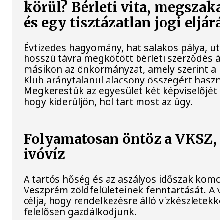
körül? Bérleti vita, megszak
és egy tisztázatlan jogi eljár
Évtizedes hagyomány, hat salakos pálya, u
hosszú távra megkötött bérleti szerződés ál
másikon az önkormányzat, amely szerint a 
Klub aránytalanul alacsony összegért haszná
Megkerestük az egyesület két képviselőjét 
hogy kiderüljön, hol tart most az ügy.
Folyamatosan öntöz a VKSZ,
ivóvíz
A tartós hőség és az aszályos időszak komoly
Veszprém zöldfelületeinek fenntartását. A 
célja, hogy rendelkezésre álló vízkészletek
felelősen gazdálkodjunk.