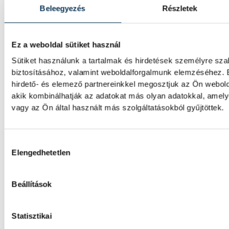
legyőzésével negyeddöntős 
Beleegyezés
Részletek
válogatott
Ez a weboldal sütiket használ
A magyar férfi ifjúsági kézilabda-válogato
Belgrádban zajló korosztályos Európa-bajn
Sütiket használunk a tartalmak és hirdetések személyre sz
legyőzte Horvátországot a középdöntő utol
biztosításához, valamint weboldalforgalmunk elemzéséhez. 
kedden.
hirdető- és elemező partnereinkkel megosztjuk az Ön webold
akik kombinálhatják az adatokat más olyan adatokkal, ame
vagy az Ön által használt más szolgáltatásokból gyűjtöttek.
Női kézilabda ifjúsági vb: K
negyeddöntős a magyar válo
Hozzájárulás kiválasztása
Elengedhetetlen
A magyar női ifjúsági kézilabda-válogatott
romániai korosztályos világbajnokságon, m
Kínát a középdöntő utolsó fordulójában, ke
Beállítások
Statisztikai
Vizes Eb: Betlehem Dávid ez