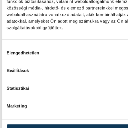
funkciók biztosításához, valamint weboldalforgalmunk elem
Női kézilabda ifjúsági vb: a
közösségi média-, hirdető- és elemező partnereinkkel mego
válogatott kikapott Dániától
weboldalhasználatra vonatkozó adatait, akik kombinálhatják
adatokkal, amelyeket Ön adott meg számukra vagy az Ön ál
negyeddöntőben
szolgáltatásokból gyűjtöttek.
A magyar női ifjúsági kézilabda-válogatott 
Dániától a romániai korosztályos világbajn
Hozzájárulás kiválasztása
negyeddöntőjében, Pitesti-ben.
Elengedhetetlen
Beállítások
HunGarian Baja: japán indulój
várpalotai versenynek
Statisztikai
Japán indulója is lesz a 23. HunGarian Baja
amelynek jövő héten csütörtöktől szombat
Marketing
otthont.