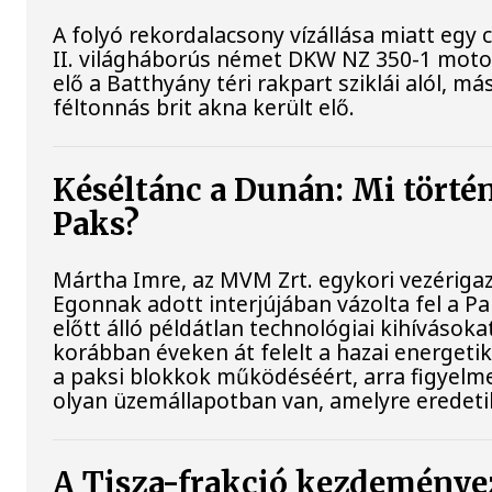
A folyó rekordalacsony vízállása miatt egy
II. világháborús német DKW NZ 350-1 mot
elő a Batthyány téri rakpart sziklái alól, m
féltonnás brit akna került elő.
Késéltánc a Dunán: Mi történi
Paks?
Mártha Imre, az MVM Zrt. egykori vezériga
Egonnak adott interjújában vázolta fel a 
előtt álló példátlan technológiai kihívásoka
korábban éveken át felelt a hazai energetik
a paksi blokkok működéséért, arra figyelm
olyan üzemállapotban van, amelyre eredeti
A Tisza-frakció kezdeménye