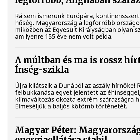
legforróbb, Angliában szára
Rá sem ismerünk Európára, kontinensszert
hőség. Magyarország a legforróbb országok
miközben az Egyesült Királyságban olyan sz
amilyenre 155 éve nem volt példa.
A múltban és ma is rossz hír
Ínség-szikla
Újra kilátszik a Dunából az aszály hírnöke!
felbukkanása egyet jelentett az éhínséggel
klímaváltozás okozta extrém szárazságra hív
Elmeséljük a baljós kőtömb történetét.
Magyar Péter: Magyarorszá
energiaellátása stabil