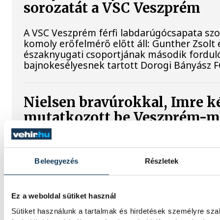
sorozatát a VSC Veszprém
A VSC Veszprém férfi labdarúgócsapata s
komoly erőfelmérő előtt áll: Gunther Zsolt 
északnyugati csoportjának második fordul
bajnokesélyesnek tartott Dorogi Bányász F
Nielsen bravúrokkal, Imre ké
mutatkozott be Veszprém-
A bajnoki és Magyar Kupa-címvédő One Ve
44–25-ös győzelmet aratott az ETO Univer
Beleegyezés
Részletek
csütörtökön, ezzel sikerrel kezdte a nyári f
mérkőzések sorát. Xavier Pascual együtte
diktált, és a találkozó nagy részében kézbe
eseményeket.
Ez a weboldal sütiket használ
Sütiket használunk a tartalmak és hirdetések személyre sz