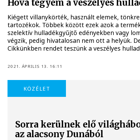
Hova tegyem a veszélyes hul
Kiégett villanykörték, használt elemek, tönkr
tartozékok. Többek között ezek azok a termé
szelektív hulladékgyűjtő edényekben vagy lom
végzik, pedig hivatalosan nem ott a helyük. De
Cikkünkben rendet teszünk a veszélyes hulla
2021. ÁPRILIS 13. 16:11
KÖZÉLET
Sorra kerülnek elő világhábo
az alacsony Dunából