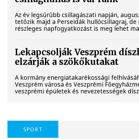
Az év legsűrűbb csillagászati napján, augusz
tetőzik majd a Perseidák hullócsillagraj, 
részleges napfogyatkozást is meg lehet maj
Lekapcsolják Veszprém díszk
elzárják a szökőkutakat
A kormány energiatakarékossági felhívásá
Veszprém városa és Veszprémi Főegyházmeg
veszprémi épületek és nevezetességek díszk
SPORT