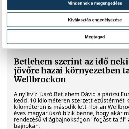
Vitális Milán négy évre írt a
Mindennek a megengedése
Athénhoz
Kiválasztás engedélyezése
A magyar válogatott Vitális Milán a Varga B
foglalkoztató AEK Athén labdarúgócsapatáb
Megtagad
pályafutását.
Betlehem szerint az idő neki
jövőre hazai környezetben ta
Wellbrockon
A nyíltvízi úszó Betlehem Dávid a párizsi 
keddi 10 kilométeren szerzett ezüstérmét 
kilométeren is második lett Florian Wellbr
éves magyar úszó bízik benne, hogy akár má
rendezésű világbajnokságon "fogást talál"
bajnokán.