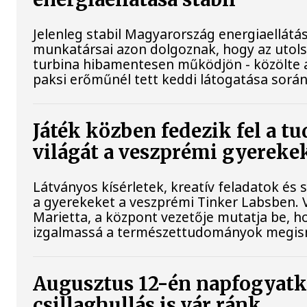
Jelenleg stabil Magyarország energiaellátá
munkatársai azon dolgoznak, hogy az utol
turbina hibamentesen működjön - közölte a
paksi erőműnél tett keddi látogatása során
Játék közben fedezik fel a 
világát a veszprémi gyereke
Látványos kísérletek, kreatív feladatok és 
a gyerekeket a veszprémi Tinker Labsben.
Marietta, a központ vezetője mutatja be, h
izgalmassá a természettudományok megis
Augusztus 12-én napfogyatk
csillaghullás is vár ránk