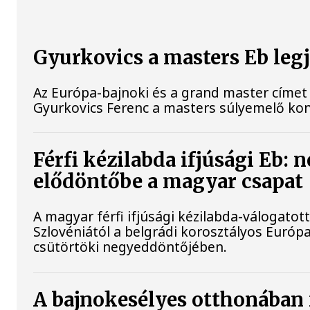
Gyurkovics a masters Eb leg
Az Európa-bajnoki és a grand master címet 
Gyurkovics Ferenc a masters súlyemelő ko
Férfi kézilabda ifjúsági Eb: 
elődöntőbe a magyar csapat
A magyar férfi ifjúsági kézilabda-válogatot
Szlovéniától a belgrádi korosztályos Euró
csütörtöki negyeddöntőjében.
A bajnokesélyes otthonában 