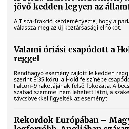
jövő kedden legyen az állam
A Tisza-frakció kezdeményezte, hogy a par
válassza meg az új köztársasági elnököt.
Valami óriási csapódott a H
reggel
Rendhagyó esemény zajlott le kedden regg
szerint 8:35 körül a Hold felszínébe csapód
Falcon–9 rakétájának felső fokozata. A bec
szabad szemmel nem lehetett látni, a sza
távcsövekkel figyelték az eseményt.
Rekordok Európában – Magy