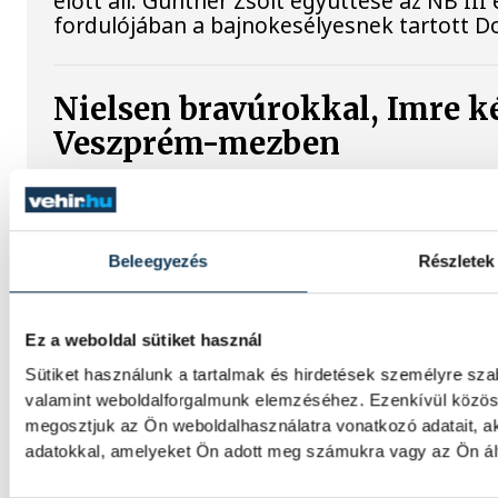
előtt áll: Gunther Zsolt együttese az NB I
fordulójában a bajnokesélyesnek tartott D
Nielsen bravúrokkal, Imre k
Veszprém-mezben
A bajnoki és Magyar Kupa-címvédő One Ves
aratott az ETO University HT vendégeként c
nyári felkészülési mérkőzések sorát. Xavie
Beleegyezés
Részletek
diktált, és a találkozó nagy részében kézb
Ez a weboldal sütiket használ
Női kézilabda ifjúsági vb: a
Sütiket használunk a tartalmak és hirdetések személyre sza
kikapott Dániától a negyed
valamint weboldalforgalmunk elemzéséhez. Ezenkívül közöss
megosztjuk az Ön weboldalhasználatra vonatkozó adatait, a
A magyar női ifjúsági kézilabda-válogatott 
adatokkal, amelyeket Ön adott meg számukra vagy az Ön álta
korosztályos világbajnokság csütörtöki ne