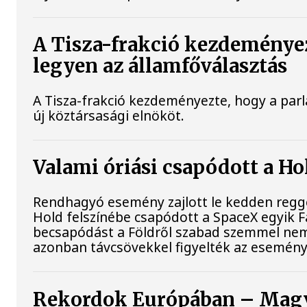
A Tisza-frakció kezdeménye
legyen az államfőválasztás
A Tisza-frakció kezdeményezte, hogy a par
új köztársasági elnököt.
Valami óriási csapódott a H
Rendhagyó esemény zajlott le kedden reggel
Hold felszínébe csapódott a SpaceX egyik F
becsapódást a Földről szabad szemmel nem 
azonban távcsövekkel figyelték az esemény
Rekordok Európában – Magya