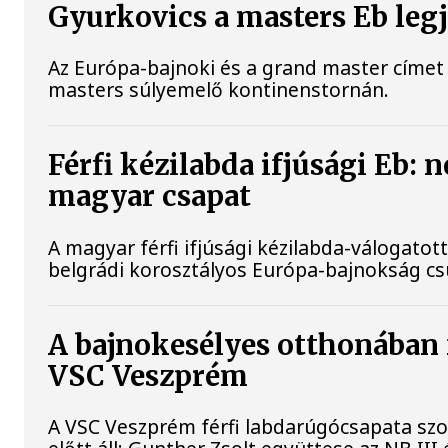
Gyurkovics a masters Eb leg
Az Európa-bajnoki és a grand master címet 
masters súlyemelő kontinenstornán.
Férfi kézilabda ifjúsági Eb: 
magyar csapat
A magyar férfi ifjúsági kézilabda-válogatott
belgrádi korosztályos Európa-bajnokság c
A bajnokesélyes otthonában f
VSC Veszprém
A VSC Veszprém férfi labdarúgócsapata s