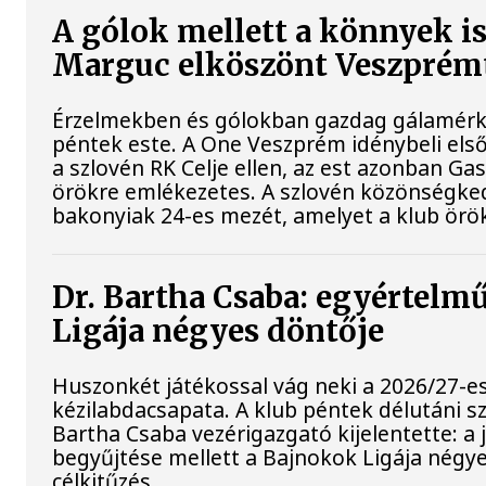
A gólok mellett a könnyek i
Marguc elköszönt Veszprém
Érzelmekben és gólokban gazdag gálamérkő
péntek este. A One Veszprém idénybeli els
a szlovén RK Celje ellen, az est azonban G
örökre emlékezetes. A szlovén közönségked
bakonyiak 24-es mezét, amelyet a klub örök
Dr. Bartha Csaba: egyértelm
Ligája négyes döntője
Huszonkét játékossal vág neki a 2026/27-e
kézilabdacsapata. A klub péntek délutáni sz
Bartha Csaba vezérigazgató kijelentette: a
begyűjtése mellett a Bajnokok Ligája négye
célkitűzés.