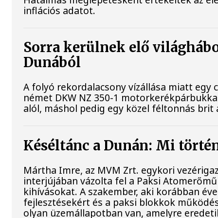
inflációs adatot.
Sorra kerülnek elő világhábo
Dunából
A folyó rekordalacsony vízállása miatt egy
német DKW NZ 350-1 motorkerékpárbukkant e
alól, máshol pedig egy közel féltonnás brit 
Késéltánc a Dunán: Mi történ
Mártha Imre, az MVM Zrt. egykori vezériga
interjújában vázolta fel a Paksi Atomerőmű 
kihívásokat. A szakember, aki korábban évek
fejlesztésekért és a paksi blokkok működés
olyan üzemállapotban van, amelyre eredeti