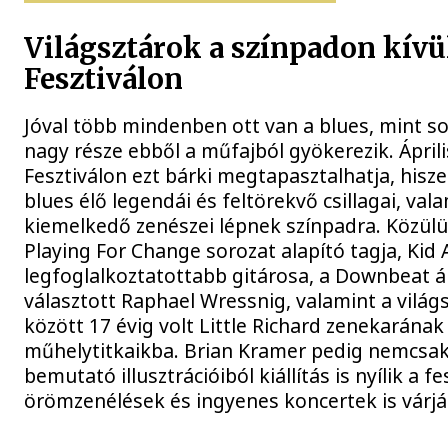
Világsztárok a színpadon kívü
Fesztiválon
Jóval több mindenben ott van a blues, mint s
nagy része ebből a műfajból gyökerezik. Áprili
Fesztiválon ezt bárki megtapasztalhatja, his
blues élő legendái és feltörekvő csillagai, val
kiemelkedő zenészei lépnek színpadra. Közülük
Playing For Change sorozat alapító tagja, Kid
legfoglalkoztatottabb gitárosa, a Downbeat á
választott Raphael Wressnig, valamint a vilá
között 17 évig volt Little Richard zenekarána
műhelytitkaikba. Brian Kramer pedig nemcsa
bemutató illusztrációiból kiállítás is nyílik a 
örömzenélések és ingyenes koncertek is várjá