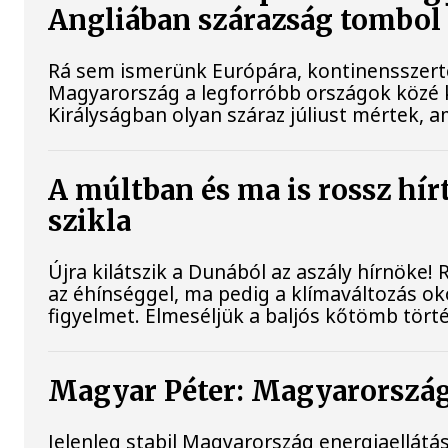
Angliában szárazság tombol
Rá sem ismerünk Európára, kontinensszert
Magyarország a legforróbb országok közé k
Királyságban olyan száraz júliust mértek, 
A múltban és ma is rossz hír
szikla
Újra kilátszik a Dunából az aszály hírnöke!
az éhínséggel, ma pedig a klímaváltozás ok
figyelmet. Elmeséljük a baljós kőtömb tört
Magyar Péter: Magyarország 
Jelenleg stabil Magyarország energiaellát