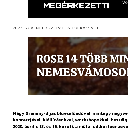
2022. NOVEMBER 22. 15:11
//
FORRÁS: MTI
Négy Grammy-díjas blueselőadóval, mintegy negyven
koncertjével, kiállításokkal, workshopokkal, beszél
2023. április 13. és 16. között a műfaj eddigi legna