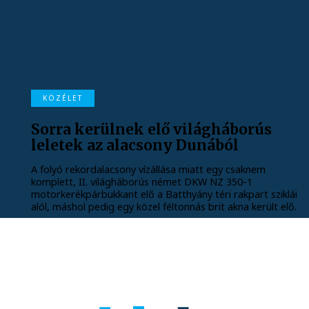
KÖZÉLET
Sorra kerülnek elő világháborús
leletek az alacsony Dunából
A folyó rekordalacsony vízállása miatt egy csaknem
komplett, II. világháborús német DKW NZ 350-1
motorkerékpárbukkant elő a Batthyány téri rakpart sziklái
alól, máshol pedig egy közel féltonnás brit akna került elő.