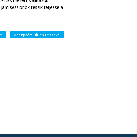
rtek mellett kiállítások,
jam sessionök teszik teljessé a
e
Veszprém Blues Fesztivál