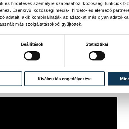
mak és hirdetések személyre szabásához, közösségi funkciók biz
hez. Ezenkívül közösségi média-, hirdető- és elemező partner
zó adatait, akik kombinálhatják az adatokat más olyan adatokka
ékával a bluesszíntér meghatározó
sznált más szolgáltatásokból gyűjtöttek.
feszegeti a határokat, és folyamatosan
ójával érkezik Veszprémbe, ahol két
Beállítások
Statisztikai
álni. A párizsi metróban zenélt, amikor
felvételére. Szenvedélyes játéka a
tó, de dolgozott együtt Bob Dylannel,
zén ötvöződik a modern rhythm & blues,
Kiválasztás engedélyezése
Min