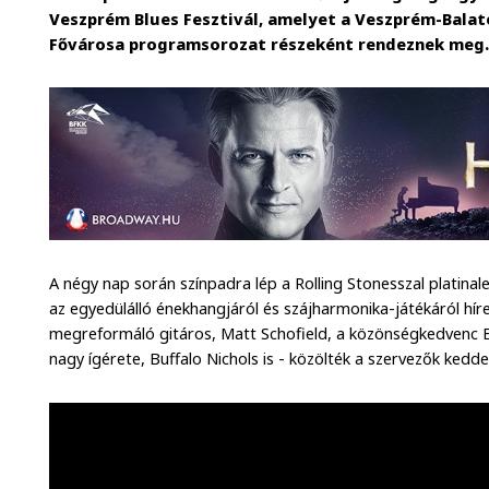
Veszprém Blues Fesztivál, amelyet a Veszprém-Balat
Fővárosa programsorozat részeként rendeznek meg
A négy nap során színpadra lép a Rolling Stonesszal platina
az egyedülálló énekhangjáról és szájharmonika-játékáról híre
megreformáló gitáros, Matt Schofield, a közönségkedvenc B
nagy ígérete, Buffalo Nichols is - közölték a szervezők kedde