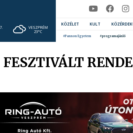
KÖZÉLET
KULT
KÖZÉRDEK
VESZPRÉM
7.
23°C
#Pannon Egyetem
#programajánló
 FESZTIVÁLT RENDE