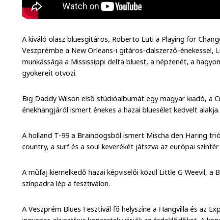
A kiváló olasz bluesgitáros, Roberto Luti a Playing for Ch
Veszprémbe a New Orleans-i gitáros-dalszerző-énekessel, Lu
munkássága a Mississippi delta bluest, a népzenét, a hagyom
gyökereit ötvözi.
Big Daddy Wilson első stúdióalbumát egy magyar kiadó, a Cros
énekhangjáról ismert énekes a hazai bluesélet kedvelt alakja.
A holland T-99 a Braindogsból ismert Mischa den Haring triója,
country, a surf és a soul keverékét játszva az európai színté
A műfaj kiemelkedő hazai képviselői közül Little G Weevil, a B
színpadra lép a fesztiválon.
A Veszprém Blues Fesztivál fő helyszíne a Hangvilla és az Ex