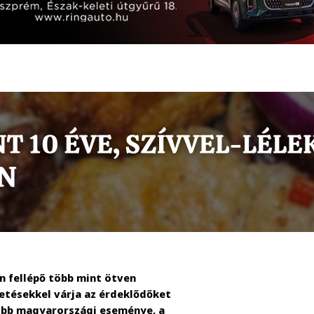
 fellépő több mint ötven
getésekkel várja az érdeklődőket
gyobb magyarországi eseménye, a