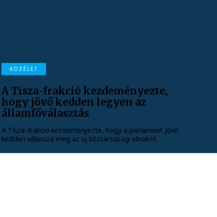
KÖZÉLET
A Tisza-frakció kezdeményezte,
hogy jövő kedden legyen az
államfőválasztás
A Tisza-frakció kezdeményezte, hogy a parlament jövő
kedden válassza meg az új köztársasági elnököt.