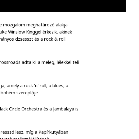
ange mozgalom meghatározó alakja.
ke Winslow Kinggel érkezik, akinek
ányos dzsesszt és a rock & roll
sroads adta ki; a meleg, lélekkel teli
 amely a rock 'n' roll, a blues, a
r bohém szereplője.
lack Circle Orchestra és a Jambalaya is
presszó lesz, míg a Papírkutyában