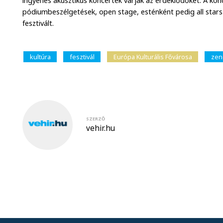
ingyenes akusztikus koncertek várják az érdeklődőket. A konce
pódiumbeszélgetések, open stage, esténként pedig all stars 
fesztivált.
kultúra
fesztivál
Európa Kulturális Fővárosa
zen
SZERZŐ
vehir.hu