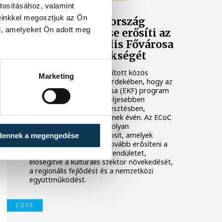
tosításához, valamint
einkkel megosztjuk az Ön
Kilenc európai ország
l, amelyeket Ön adott meg
együttműködése erősíti az
Európa Kulturális Fővárosa
programok örökségét
Kilenc európai ország indított közös
Marketing
kezdeményezést annak érdekében, hogy az
Európa Kulturális Fővárosa (EKF) program
hosszú távú hatása erőteljesebben
érvényesüljön a régiófejlesztésben,
túlmutatva a cím viselésének évén. Az ECoC
Echo elnevezésű projekt olyan
megoldásokra összpontosít, amelyek
dennek a megengedése
segítenek megőrizni és tovább erősíteni a
címviselés alatt létrejött lendületet,
elősegítve a kulturális szektor növekedését,
a regionális fejlődést és a nemzetközi
együttműködést.
CODE