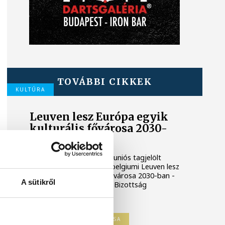
TOVÁBBI CIKKEK
KULTÚRA
Leuven lesz Európa egyik
kulturális fővárosa 2030-
ban
Egy ciprusi, valamint egy uniós tagjelölt
ország városa mellett a belgiumi Leuven lesz
Európa egyik kulturális fővárosa 2030-ban -
A sütikről
tájékoztatott az Európai Bizottság
pénteken.
EURÓPA KULTURÁLIS FŐVÁROSA