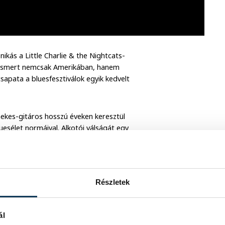
ikás a Little Charlie & the Nightcats-
tt ismert nemcsak Amerikában, hanem
csapata a bluesfesztiválok egyik kedvelt
nekes-gitáros hosszú éveken keresztül
esélet normáival. Alkotói válságát egy
-Európa olyan hatást gyakorolt rá,
Részletek
ál