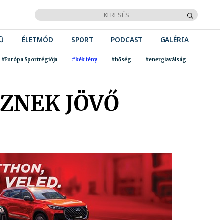
Ű
ÉLETMÓD
SPORT
PODCAST
GALÉRIA
#Európa Sportrégiója
#kék fény
#hőség
#energiaválság
ZNEK JÖVŐ