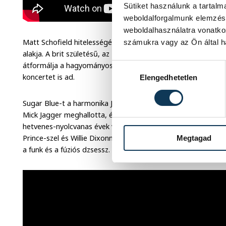
Sütiket használunk a tartal
weboldalforgalmunk elemzésé
weboldalhasználatra vonatko
Matt Schofield hitelességével, tudásával, dallamos gitárját
számukra vagy az Ön által ha
alakja. A brit születésű, az Egyesült Államokban élő művész 
átformálja a hagyományos blues határait. Jövő tavasszal tri
Hozzájárulás kiválasztása
koncertet is ad.
Elengedhetetlen
Sugar Blue-t a harmonika Jimi Hendrixeként szokás aposztrof
Mick Jagger meghallotta, és meghívta a Rolling Stones lemez
hetvenes-nyolcvanas évek valamennyi Stones-lemezén hallha
Prince-szel és Willie Dixonnal is. Idén megjelent szólóleme
Megtagad
a funk és a fúziós dzsessz.