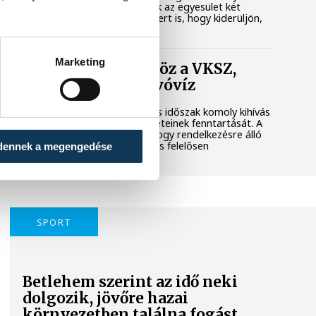
városi területet. Megkerestük az egyesület két
képviselőjét és a polgármestert is, hogy kiderüljön,
hol tart most az ügy.
Marketing
Folyamatosan öntöz a VKSZ,
mégsem fogy az ivóvíz
A tartós hőség és az aszályos időszak komoly kihívás
elé állítja Veszprém zöldfelületeinek fenntartását. A
városvezetés kiemelt célja, hogy rendelkezésre álló
vízkészletekkel takarékosan és felelősen
dennek a megengedése
gazdálkodjunk.
SPORT
Betlehem szerint az idő neki
dolgozik, jövőre hazai
környezetben találna fogást