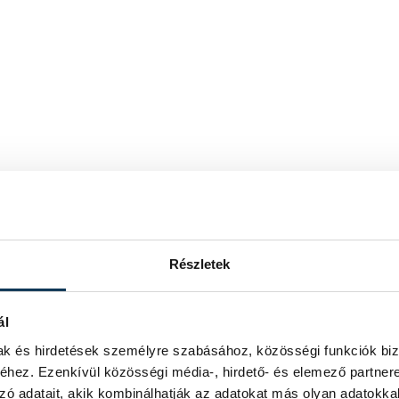
Részletek
ál
mak és hirdetések személyre szabásához, közösségi funkciók biz
hez. Ezenkívül közösségi média-, hirdető- és elemező partner
zó adatait, akik kombinálhatják az adatokat más olyan adatokka