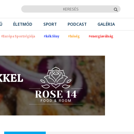
Ű
ÉLETMÓD
SPORT
PODCAST
GALÉRIA
#Európa Sportrégiója
#kék fény
#hőség
#energiaválság