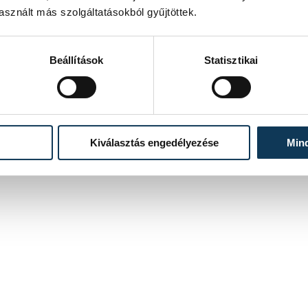
sznált más szolgáltatásokból gyűjtöttek.
Beállítások
Statisztikai
Kiválasztás engedélyezése
Min