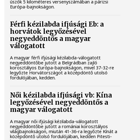
úszók 5 kilométeres versenyszámában a párizsi
Európa-bajnokságon.
Férfi kézilabda ifjúsági Eb: a
horvátok legyőzésével
negyeddöntős a magyar
válogatott
A magyar férfi ifjúsági kézilabda-válogatott
negyeddöntőbe jutott a Belgrádban zajló
korosztályos Európa-bajnokságon, mivel 37-32-re
legyőzte Horvátországot a középdöntő utolsó
fordulójában, kedden.
Női kézilabda ifjúsági vb: Kína
legyőzésével negyeddöntős a
magyar válogatott
A magyar női ifjúsági kézilabda-válogatott
negyeddöntőbe jutott a romániai korosztályos
világbajnokságon, miután 41-36-ra legyőzte Kínát a
középdöntő utolsó fordulójában, kedden Pitesti-