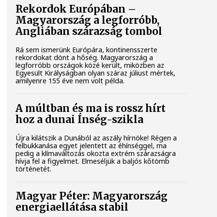
Rekordok Európában –
Magyarország a legforróbb,
Angliában szárazság tombol
Rá sem ismerünk Európára, kontinensszerte
rekordokat dönt a hőség. Magyarország a
legforróbb országok közé került, miközben az
Egyesült Királyságban olyan száraz júliust mértek,
amilyenre 155 éve nem volt példa.
A múltban és ma is rossz hírt
hoz a dunai Ínség-szikla
Újra kilátszik a Dunából az aszály hírnöke! Régen a
felbukkanása egyet jelentett az éhínséggel, ma
pedig a klímaváltozás okozta extrém szárazságra
hívja fel a figyelmet. Elmeséljük a baljós kőtömb
történetét.
Magyar Péter: Magyarország
energiaellátása stabil