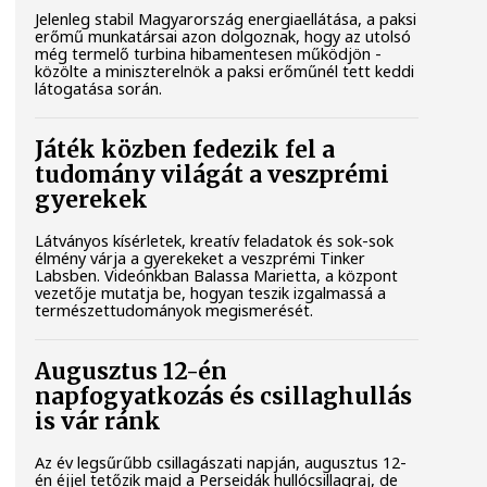
Jelenleg stabil Magyarország energiaellátása, a paksi
erőmű munkatársai azon dolgoznak, hogy az utolsó
még termelő turbina hibamentesen működjön -
közölte a miniszterelnök a paksi erőműnél tett keddi
látogatása során.
Játék közben fedezik fel a
tudomány világát a veszprémi
gyerekek
Látványos kísérletek, kreatív feladatok és sok-sok
élmény várja a gyerekeket a veszprémi Tinker
Labsben. Videónkban Balassa Marietta, a központ
vezetője mutatja be, hogyan teszik izgalmassá a
természettudományok megismerését.
Augusztus 12-én
napfogyatkozás és csillaghullás
is vár ránk
Az év legsűrűbb csillagászati napján, augusztus 12-
én éjjel tetőzik majd a Perseidák hullócsillagraj, de