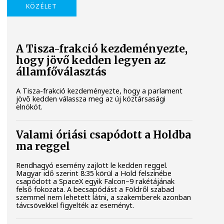
KÖZÉLET
A Tisza-frakció kezdeményezte,
hogy jövő kedden legyen az
államfőválasztás
A Tisza-frakció kezdeményezte, hogy a parlament
jövő kedden válassza meg az új köztársasági
elnököt.
Valami óriási csapódott a Holdba
ma reggel
Rendhagyó esemény zajlott le kedden reggel.
Magyar idő szerint 8:35 körül a Hold felszínébe
csapódott a SpaceX egyik Falcon–9 rakétájának
felső fokozata. A becsapódást a Földről szabad
szemmel nem lehetett látni, a szakemberek azonban
távcsövekkel figyelték az eseményt.