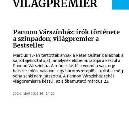
VILÁGPREMIER
Pannon Várszínház: írók története
a színpadon; világpremier a
Bestseller
Március 13-án tartották annak a Peter Quilter darabnak a
sajtótájékoztatóját, amelynek előbemutatójára készül a
Pannon Várszínház. A műnek kétféle verziója van, egy
hatszereplős, valamint egy háromszereplős, utóbbit még
soha senki nem játszotta. A Pannon Várszínház tehát
világpremierre készül, az előbemutató március 23.
2024. MÁRCIUS 16. 21:20