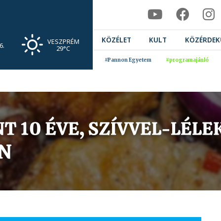
KÖZÉLET
KULT
KÖZÉRDEK
VESZPRÉM
6.
29°C
#Pannon Egyetem
#programajánló