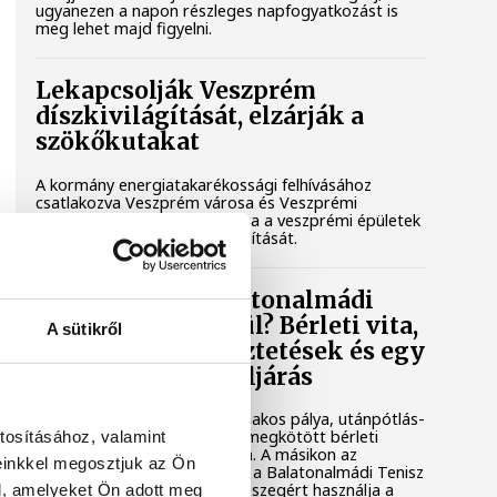
ugyanezen a napon részleges napfogyatkozást is
meg lehet majd figyelni.
Lekapcsolják Veszprém
díszkivilágítását, elzárják a
szökőkutakat
A kormány energiatakarékossági felhívásához
csatlakozva Veszprém városa és Veszprémi
Főegyházmegye is lekapcsolta a veszprémi épületek
és nevezetességek díszkivilágítását.
Mi történik a balatonalmádi
teniszpályák körül? Bérleti vita,
A sütikről
megszakadt egyeztetések és egy
tisztázatlan jogi eljárás
Évtizedes hagyomány, hat salakos pálya, utánpótlás-
nevelés és egy hosszú távra megkötött bérleti
tosításához, valamint
szerződés áll az egyik oldalon. A másikon az
einkkel megosztjuk az Ön
önkormányzat, amely szerint a Balatonalmádi Tenisz
Klub aránytalanul alacsony összegért használja a
l, amelyeket Ön adott meg