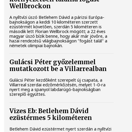
Wellbrockon
A nyíltvízi úszó Betlehem Dávid a párizsi Európa-
bajnokságon a keddi 10 kilométeren szerzett
ezüstérmét követően, szerdán 5 kilométeren is
második lett Florian Wellbrock mögött; a 22 éves
magyar úszó bízik benne, hogy akár már jövőre, a
hazai rendezésű világbajnokságon "fogást talál" a
németek olimpiai bajnokán.
Gulácsi Péter győzelemmel
mutatkozott be a Villarrealban
Gulácsi Péter kezdőként szerepelt új csapata, a
Villarreal szerdai edzőmérkőzésén, melyet 1-0-ra
nyert meg a spanyol labdarúgó-bajnokságban
szereplő együttes.
Vizes Eb: Betlehem Dávid
ezüstérmes 5 kilométeren
Betlehem Dávid ezüstérmet nyert szerdán a nyíltvízi