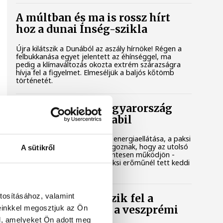
A múltban és ma is rossz hírt
hoz a dunai Ínség-szikla
Újra kilátszik a Dunából az aszály hírnöke! Régen a
felbukkanása egyet jelentett az éhínséggel, ma
pedig a klímaváltozás okozta extrém szárazságra
hívja fel a figyelmet. Elmeséljük a baljós kőtömb
történetét.
Magyar Péter: Magyarország
energiaellátása stabil
Jelenleg stabil Magyarország energiaellátása, a paksi
erőmű munkatársai azon dolgoznak, hogy az utolsó
A sütikről
még termelő turbina hibamentesen működjön -
közölte a miniszterelnök a paksi erőműnél tett keddi
látogatása során.
tosításához, valamint
Játék közben fedezik fel a
einkkel megosztjuk az Ön
tudomány világát a veszprémi
gyerekek
l, amelyeket Ön adott meg