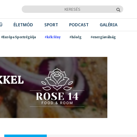
Ű
ÉLETMÓD
SPORT
PODCAST
GALÉRIA
#Európa Sportrégiója
#kék fény
#hőség
#energiaválság