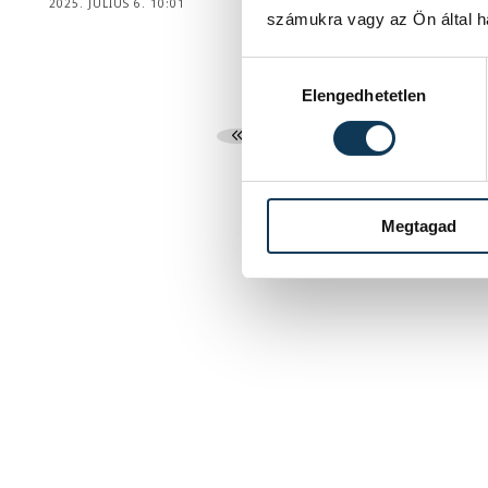
2025. JÚLIUS 6. 10:01
számukra vagy az Ön által ha
Hozzájárulás kiválasztása
Elengedhetetlen
1
2
3
Megtagad