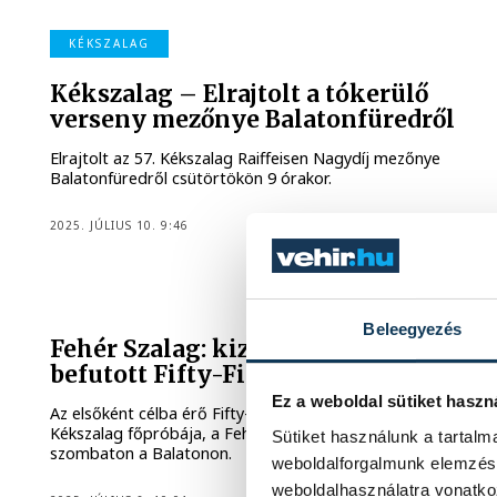
KÉKSZALAG
Kékszalag – Elrajtolt a tókerülő
verseny mezőnye Balatonfüredről
Elrajtolt az 57. Kékszalag Raiffeisen Nagydíj mezőnye
Balatonfüredről csütörtökön 9 órakor.
2025. JÚLIUS 10. 9:46
VITORLÁZÁS
Beleegyezés
Fehér Szalag: kizárták az elsőként
befutott Fifty-Fiftyt
Ez a weboldal sütiket haszn
Az elsőként célba érő Fifty-Fifty kizárásával ért véget a
Kékszalag főpróbája, a Fehér Szalag vitorlásverseny
Sütiket használunk a tartal
szombaton a Balatonon.
weboldalforgalmunk elemzésé
weboldalhasználatra vonatko