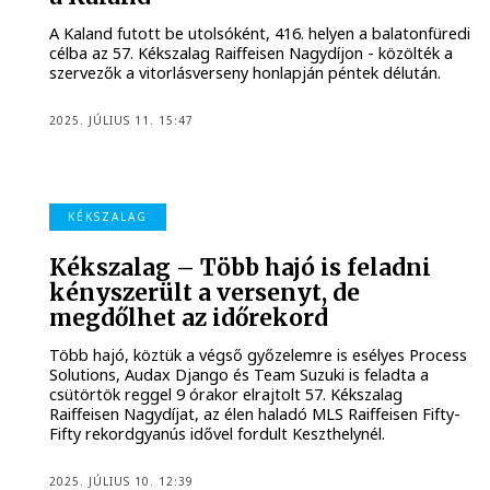
A Kaland futott be utolsóként, 416. helyen a balatonfüredi
célba az 57. Kékszalag Raiffeisen Nagydíjon - közölték a
szervezők a vitorlásverseny honlapján péntek délután.
2025. JÚLIUS 11. 15:47
KÉKSZALAG
Kékszalag – Több hajó is feladni
kényszerült a versenyt, de
megdőlhet az időrekord
Több hajó, köztük a végső győzelemre is esélyes Process
Solutions, Audax Django és Team Suzuki is feladta a
csütörtök reggel 9 órakor elrajtolt 57. Kékszalag
Raiffeisen Nagydíjat, az élen haladó MLS Raiffeisen Fifty-
Fifty rekordgyanús idővel fordult Keszthelynél.
2025. JÚLIUS 10. 12:39