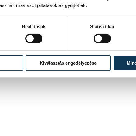
sznált más szolgáltatásokból gyűjtöttek.
2025. JÚLIUS 4. 15:29
Beállítások
Statisztikai
4
5
...
Kiválasztás engedélyezése
Min