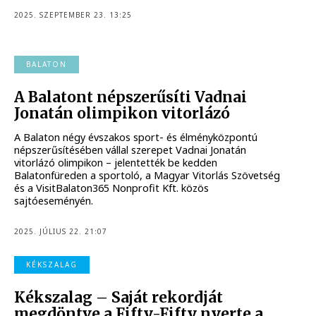
2025. SZEPTEMBER 23. 13:25
BALATON
A Balatont népszerűsíti Vadnai
Jonatán olimpikon vitorlázó
A Balaton négy évszakos sport- és élményközpontú
népszerűsítésében vállal szerepet Vadnai Jonatán
vitorlázó olimpikon – jelentették be kedden
Balatonfüreden a sportoló, a Magyar Vitorlás Szövetség
és a VisitBalaton365 Nonprofit Kft. közös
sajtóeseményén.
2025. JÚLIUS 22. 21:07
KÉKSZALAG
Kékszalag – Saját rekordját
megdöntve a Fifty-Fifty nyerte a