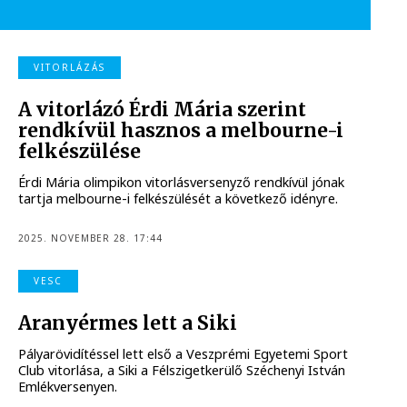
VITORLÁZÁS
A vitorlázó Érdi Mária szerint
rendkívül hasznos a melbourne-i
felkészülése
Érdi Mária olimpikon vitorlásversenyző rendkívül jónak
tartja melbourne-i felkészülését a következő idényre.
2025. NOVEMBER 28. 17:44
VESC
Aranyérmes lett a Siki
Pályarövidítéssel lett első a Veszprémi Egyetemi Sport
Club vitorlása, a Siki a Félszigetkerülő Széchenyi István
Emlékversenyen.