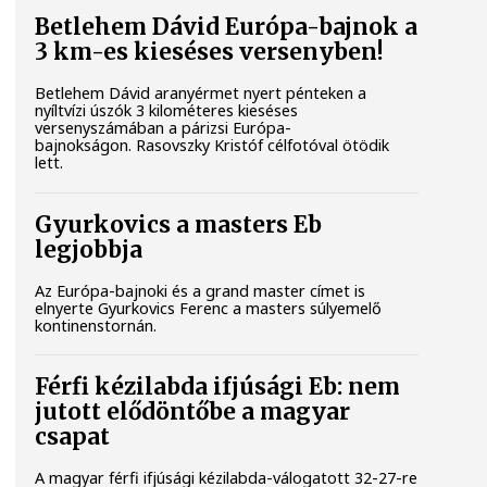
Betlehem Dávid Európa-bajnok a
3 km-es kieséses versenyben!
Betlehem Dávid aranyérmet nyert pénteken a
nyíltvízi úszók 3 kilométeres kieséses
versenyszámában a párizsi Európa-
bajnokságon. Rasovszky Kristóf célfotóval ötödik
lett.
Gyurkovics a masters Eb
legjobbja
Az Európa-bajnoki és a grand master címet is
elnyerte Gyurkovics Ferenc a masters súlyemelő
kontinenstornán.
Férfi kézilabda ifjúsági Eb: nem
jutott elődöntőbe a magyar
csapat
A magyar férfi ifjúsági kézilabda-válogatott 32-27-re