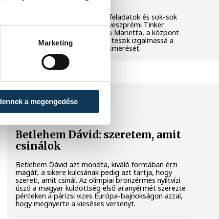
Látványos kísérletek, kreatív feladatok és sok-sok
élmény várja a gyerekeket a veszprémi Tinker
Labsben. Videónkban Balassa Marietta, a központ
vezetője mutatja be, hogyan teszik izgalmassá a
Marketing
természettudományok megismerését.
SPORT
dennek a megengedése
Betlehem Dávid: szeretem, amit
csinálok
Betlehem Dávid azt mondta, kiváló formában érzi
magát, a sikere kulcsának pedig azt tartja, hogy
szereti, amit csinál. Az olimpiai bronzérmes nyíltvízi
úszó a magyar küldöttség első aranyérmét szerezte
pénteken a párizsi vizes Európa-bajnokságon azzal,
hogy megnyerte a kieséses versenyt.