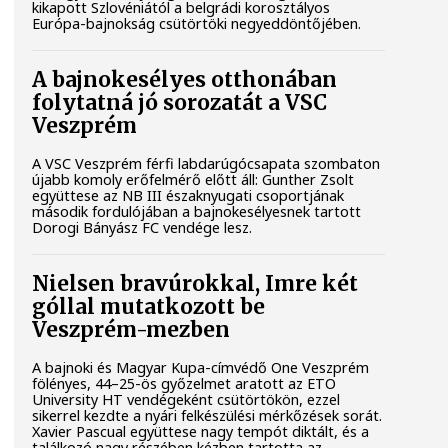
kikapott Szlovéniától a belgrádi korosztályos
Európa-bajnokság csütörtöki negyeddöntőjében.
A bajnokesélyes otthonában
folytatná jó sorozatát a VSC
Veszprém
A VSC Veszprém férfi labdarúgócsapata szombaton
újabb komoly erőfelmérő előtt áll: Gunther Zsolt
együttese az NB III északnyugati csoportjának
második fordulójában a bajnokesélyesnek tartott
Dorogi Bányász FC vendége lesz.
Nielsen bravúrokkal, Imre két
góllal mutatkozott be
Veszprém-mezben
A bajnoki és Magyar Kupa-címvédő One Veszprém
fölényes, 44–25-ös győzelmet aratott az ETO
University HT vendégeként csütörtökön, ezzel
sikerrel kezdte a nyári felkészülési mérkőzések sorát.
Xavier Pascual együttese nagy tempót diktált, és a
találkozó nagy részében kézben tartotta az