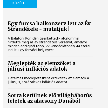
KÖZÉLET
Egy furcsa halkonzerv lett az Év
Strandétele - mutatjuk!
A Balatoni Kör idén tizenkettedik alkalommal
hirdette meg az év strandétele versenyt, amelyre
minden eddiginél több, 22 vendéglátóhely 44 étellel
indult. Egy fonyódi hely nyert...
Meglepték az elemzőket a
júliusi inflációs adatok
Hatalmas meglepetésként értékelték az elemzők a
júliusi, 1,2 százalékos inflációs adatot.
Sorra kerülnek elő világháborús
leletek az alacsony Dunából