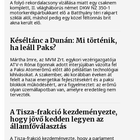
A folyó rekordalacsony vízállása miatt egy csaknem
komplett, II. világháborús német DKW NZ 350-1
motorkerékpárbukkant elő a Batthyány téri rakpart
sziklái alól, máshol pedig egy közel féltonnás brit
akna került elő.
Késéltánc a Dunán: Mi történik,
ha leáll Paks?
Mártha Imre, az MVM Zrt. egykori vezérigazgatója
ATV-n Rónai Egonnak adott interjújában vázolta fel
a Paksi Atomerőmű előtt álló példátlan technológiai
kihívásokat. A szakember, aki korábban éveken át
felelt a hazai energetikai fejlesztésekért és a paksi
blokkok működéséért, arra figyelmeztet: az erőmű
olyan üzemállapotban van, amelyre eredetileg nem
tervezték.
A Tisza-frakció kezdeményezte,
hogy jövő kedden legyen az
államfőválasztás
A Tisza-frakció kezdeményezte, hogy a parlament