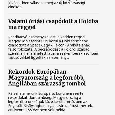
jövő kedden válassza meg az új köztársasági
elnököt.
Valami óriási csapódott a Holdba
ma reggel
Rendhagyó esemény zajlott le kedden reggel.
Magyar idő szerint 8:35 körül a Hold felszínébe
csapódott a SpaceX egyik Falcon–9 rakétájának
felső fokozata. A becsapódást a Földről szabad
szemmel nem lehetett látni, a szakemberek azonban
távcsövekkel figyelték az eseményt.
Rekordok Európában –
Magyarország a legforróbb,
Angliában szárazság tombol
Rá sem ismerünk Európára, kontinensszerte
rekordokat dönt a hőség. Magyarország a
legforróbb országok közé került, miközben az
Egyesült Királyságban olyan száraz júliust mértek,
amilyenre 155 éve nem volt példa.