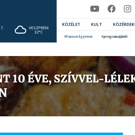
KÖZÉLET
KULT
KÖZÉRDEK
7.
VESZPRÉM
32°C
#Pannon Egyetem
#programajánló