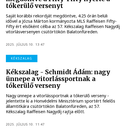
tókerülő versenyt
Saját korábbi rekordját megdöntve, 4:25 órán belüli
idővel a Józsa Márton kormányozta MLS Raiffeisen Fifty-
Fifty ért elsőként célba az 57. Kékszalag Raiffeisen Nagydíj
vitorlásversenyen csütörtökön Balatonfüreden.
2025. JÚLIUS 10. 13:47
KÉKSZALAG
Kékszalag - Schmidt Ádám: nagy
ünnepe a vitorlássportnak a
tókerülő verseny
Nagy ünnepe a vitorlássportnak a tókerülő verseny -
jelentette ki a Honvédelmi Minisztérium sportért felelős
államtitkára csütörtökön Balatonfüreden, az 57.
Kékszalag Raiffeisen Nagydíj rajtja előtt.
2025. JÚLIUS 10. 11:47