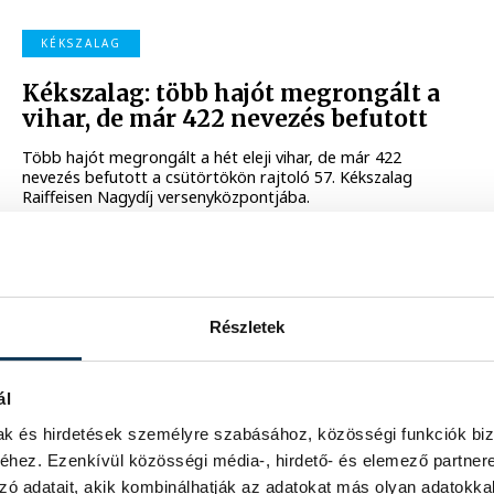
KÉKSZALAG
Kékszalag: több hajót megrongált a
vihar, de már 422 nevezés befutott
Több hajót megrongált a hét eleji vihar, de már 422
nevezés befutott a csütörtökön rajtoló 57. Kékszalag
Raiffeisen Nagydíj versenyközpontjába.
2025. JÚLIUS 9. 14:45
VITORLÁZÁS
Részletek
Kékszalag: a teljes versenyt élőben
közvetíti a Magyar Telekom
ál
Az 57. Kékszalag Raiffeisen Nagydíj teljes versenyét
élőben közvetíti a Magyar Telekom, amely az idei évtől
mak és hirdetések személyre szabásához, közösségi funkciók biz
hároméves szerződést kötött a Magyar Vitorlás
hez. Ezenkívül közösségi média-, hirdető- és elemező partner
Szövetséggel az esemény kizárólagos streaming és
zó adatait, akik kombinálhatják az adatokat más olyan adatokka
tracking szolgáltatására.