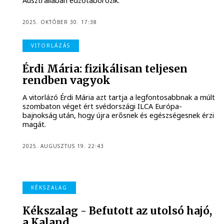
Ausztráliában edzőtáborozik.
2025. OKTÓBER 30. 17:38
VITORLÁZÁS
Érdi Mária: fizikálisan teljesen
rendben vagyok
A vitorlázó Érdi Mária azt tartja a legfontosabbnak a múlt
szombaton véget ért svédországi ILCA Európa-
bajnokság után, hogy újra erősnek és egészségesnek érzi
magát.
2025. AUGUSZTUS 19. 22:43
KÉKSZALAG
Kékszalag - Befutott az utolsó hajó,
a Kaland