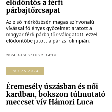
elődöntős a férfi
párbajtőrcsapat
Az első mérkőzésén magas színvonalú
vívással fölényes győzelmet aratott a
magyar férfi párbajtőr-válogatott, ezzel
elődöntőbe jutott a párizsi olimpián.
2024. AUGUSZTUS 2. 14:39
PÁRIZS 2024
Éremesély úszásban és női
kardban, bokszon túlmutató
meccset vív Hámori Luca