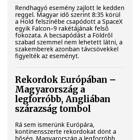
Rendhagyó esemény zajlott le kedden
reggel. Magyar idő szerint 8:35 körül
a Hold felszínébe csapódott a SpaceX
egyik Falcon–9 rakétájának felső
fokozata. A becsapódást a Földről
szabad szemmel nem lehetett látni, a
szakemberek azonban távcsövekkel
figyelték az eseményt.
Rekordok Európában –
Magyarország a
legforróbb, Angliában
szárazság tombol
Rá sem ismerünk Európára,
kontinensszerte rekordokat dönt a
hőség. Magyarország a legforróbb