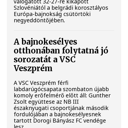
válogatott 32-27-re kikapott
Szlovéniától a belgrádi korosztályos
Európa-bajnokság csütörtöki
negyeddöntőjében.
A bajnokesélyes
otthonában folytatná jó
sorozatát a VSC
Veszprém
A VSC Veszprém férfi
labdarúgócsapata szombaton újabb
komoly erőfelmérő előtt áll: Gunther
Zsolt együttese az NB III
északnyugati csoportjának második
fordulójában a bajnokesélyesnek
tartott Dorogi Bányász FC vendége
lesz.