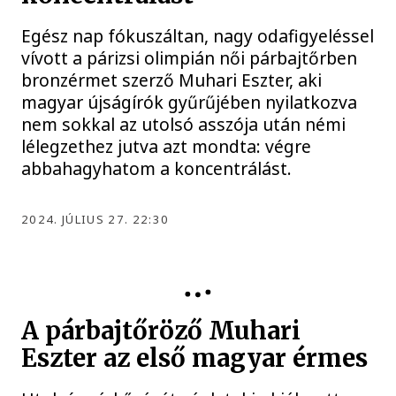
Egész nap fókuszáltan, nagy odafigyeléssel
vívott a párizsi olimpián női párbajtőrben
bronzérmet szerző Muhari Eszter, aki
magyar újságírók gyűrűjében nyilatkozva
nem sokkal az utolsó asszója után némi
lélegzethez jutva azt mondta: végre
abbahagyhatom a koncentrálást.
2024. JÚLIUS 27. 22:30
PÁRIZS 2024
A párbajtőröző Muhari
Eszter az első magyar érmes