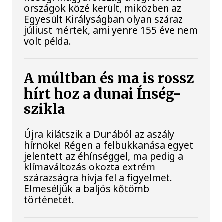
országok közé került, miközben az
Egyesült Királyságban olyan száraz
júliust mértek, amilyenre 155 éve nem
volt példa.
A múltban és ma is rossz
hírt hoz a dunai Ínség-
szikla
Újra kilátszik a Dunából az aszály
hírnöke! Régen a felbukkanása egyet
jelentett az éhínséggel, ma pedig a
klímaváltozás okozta extrém
szárazságra hívja fel a figyelmet.
Elmeséljük a baljós kőtömb
történetét.