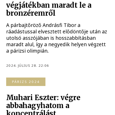
végjátékban maradt le a
bronzéremről
A párbajtőröző Andrásfi Tibor a
ráadástussal elvesztett elődöntője után az
utolsó asszójában is hosszabbításban
maradt alul, így a negyedik helyen végzett
a párizsi olimpián.
2024. JÚLIUS 28. 22:06
PÁRIZS 2024
Muhari Eszter: végre
abbahagyhatom a
koncentrálást