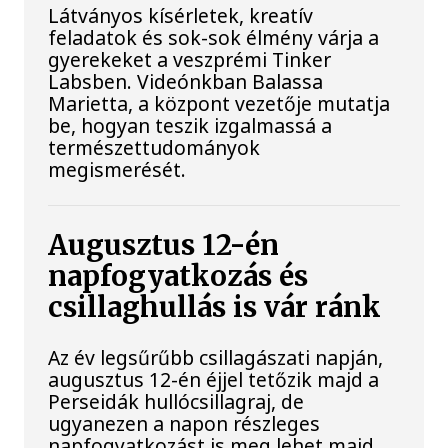
Látványos kísérletek, kreatív
feladatok és sok-sok élmény várja a
gyerekeket a veszprémi Tinker
Labsben. Videónkban Balassa
Marietta, a központ vezetője mutatja
be, hogyan teszik izgalmassá a
természettudományok
megismerését.
Augusztus 12-én
napfogyatkozás és
csillaghullás is vár ránk
Az év legsűrűbb csillagászati napján,
augusztus 12-én éjjel tetőzik majd a
Perseidák hullócsillagraj, de
ugyanezen a napon részleges
napfogyatkozást is meg lehet majd