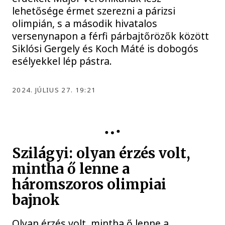
lehetősége érmet szerezni a párizsi
olimpián, s a második hivatalos
versenynapon a férfi párbajtőrözők között
Siklósi Gergely és Koch Máté is dobogós
esélyekkel lép pástra.
2024. JÚLIUS 27. 19:21
Szilágyi: olyan érzés volt,
mintha ő lenne a
háromszoros olimpiai
bajnok
Olyan érzés volt, mintha ő lenne a