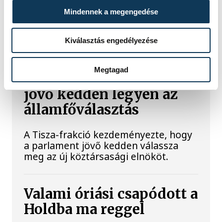
működéséért, arra figyelmeztet: az
Mindennek a megengedése
erőmű olyan üzemállapotban van,
amelyre eredetileg nem tervezték.
Kiválasztás engedélyezése
A Tisza-frakció
Megtagad
kezdeményezte, hogy
jövő kedden legyen az
államfőválasztás
A Tisza-frakció kezdeményezte, hogy
a parlament jövő kedden válassza
meg az új köztársasági elnököt.
Valami óriási csapódott a
Holdba ma reggel