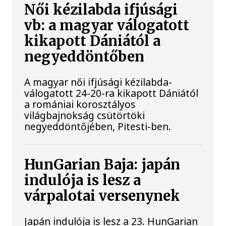
Női kézilabda ifjúsági
vb: a magyar válogatott
kikapott Dániától a
negyeddöntőben
A magyar női ifjúsági kézilabda-
válogatott 24-20-ra kikapott Dániától
a romániai korosztályos
világbajnokság csütörtöki
negyeddöntőjében, Pitesti-ben.
HunGarian Baja: japán
indulója is lesz a
várpalotai versenynek
Japán indulója is lesz a 23. HunGarian