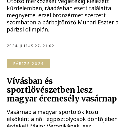
Utolsó mérkőzését végletekig kiélezett
küzdelemben, ráadásban esett találattal
megnyerte, ezzel bronzérmet szerzett
szombaton a párbajtőröző Muhari Eszter a
párizsi olimpián.
2024. JÚLIUS 27. 21:02
PÁRIZS 2024
Vívásban és
sportlövészetben lesz
magyar éremesély vasárnap
Vasárnap a magyar sportolók közül
elsőként a női légpisztolyosok döntőjében
érdekelt Major Veronikának lesz