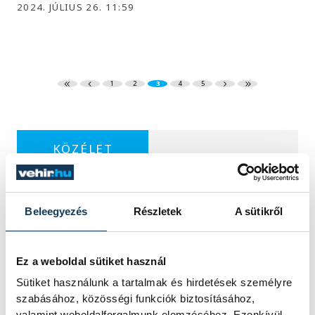
2024. JÚLIUS 26. 11:59
1
2
3
4
5
KÖZÉLET
Beleegyezés
Részletek
A sütikről
Sorra kerülnek elő
világháborús leletek az
Ez a weboldal sütiket használ
alacsony Dunából
Sütiket használunk a tartalmak és hirdetések személyre
szabásához, közösségi funkciók biztosításához,
A folyó rekordalacsony vízállása miatt
valamint weboldalforgalmunk elemzéséhez. Ezenkívül