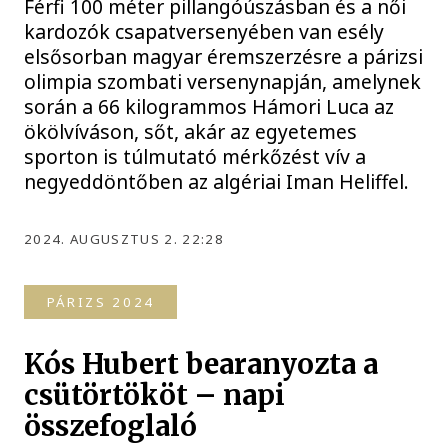
Férfi 100 méter pillangóúszásban és a női
kardozók csapatversenyében van esély
elsősorban magyar éremszerzésre a párizsi
olimpia szombati versenynapján, amelynek
során a 66 kilogrammos Hámori Luca az
ökölvíváson, sőt, akár az egyetemes
sporton is túlmutató mérkőzést vív a
negyeddöntőben az algériai Iman Heliffel.
2024. AUGUSZTUS 2. 22:28
PÁRIZS 2024
Kós Hubert bearanyozta a
csütörtököt – napi
összefoglaló