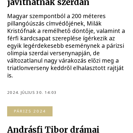
javíthatnak szerdán
Magyar szempontból a 200 méteres
pillangóúszás címvédőjének, Milák
Kristófnak a remélhető döntője, valamint a
férfi kardcsapat szereplése ígérkezik az
egyik legérdekesebb eseménynek a párizsi
olimpia szerdai versenynapján, de
változatlanul nagy várakozás előzi meg a
triatlonverseny keddről elhalasztott rajtját
is.
2024. JÚLIUS 30. 14:03
PÁRIZS 2024
Andrásfi Tibor drámai