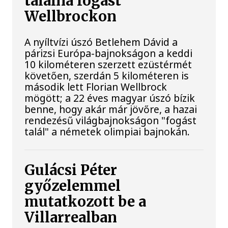
találna fogást
Wellbrockon
A nyíltvízi úszó Betlehem Dávid a
párizsi Európa-bajnokságon a keddi
10 kilométeren szerzett ezüstérmét
követően, szerdán 5 kilométeren is
második lett Florian Wellbrock
mögött; a 22 éves magyar úszó bízik
benne, hogy akár már jövőre, a hazai
rendezésű világbajnokságon "fogást
talál" a németek olimpiai bajnokán.
Gulácsi Péter
győzelemmel
mutatkozott be a
Villarrealban