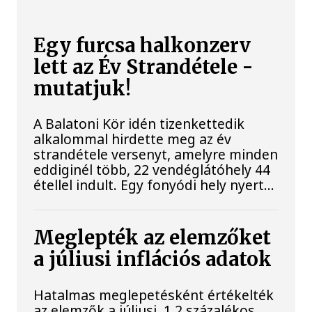
Egy furcsa halkonzerv
lett az Év Strandétele -
mutatjuk!
A Balatoni Kör idén tizenkettedik
alkalommal hirdette meg az év
strandétele versenyt, amelyre minden
eddiginél több, 22 vendéglátóhely 44
étellel indult. Egy fonyódi hely nyert...
Meglepték az elemzőket
a júliusi inflációs adatok
Hatalmas meglepetésként értékelték
az elemzők a júliusi, 1,2 százalékos