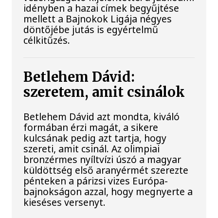
idényben a hazai címek begyűjtése
mellett a Bajnokok Ligája négyes
döntőjébe jutás is egyértelmű
célkitűzés.
Betlehem Dávid:
szeretem, amit csinálok
Betlehem Dávid azt mondta, kiváló
formában érzi magát, a sikere
kulcsának pedig azt tartja, hogy
szereti, amit csinál. Az olimpiai
bronzérmes nyíltvízi úszó a magyar
küldöttség első aranyérmét szerezte
pénteken a párizsi vizes Európa-
bajnokságon azzal, hogy megnyerte a
kieséses versenyt.