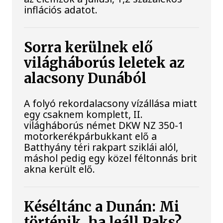
inflációs adatot.
Sorra kerülnek elő
világháborús leletek az
alacsony Dunából
A folyó rekordalacsony vízállása miatt
egy csaknem komplett, II.
világháborús német DKW NZ 350-1
motorkerékpárbukkant elő a
Batthyány téri rakpart sziklái alól,
máshol pedig egy közel féltonnás brit
akna került elő.
Késéltánc a Dunán: Mi
történik, ha leáll Paks?