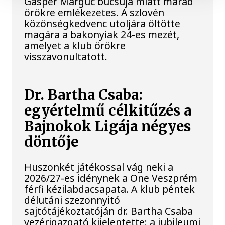
Gasper Marguc búcsúja miatt marad
örökre emlékezetes. A szlovén
közönségkedvenc utoljára öltötte
magára a bakonyiak 24-es mezét,
amelyet a klub örökre
visszavonultatott.
Dr. Bartha Csaba:
egyértelmű célkitűzés a
Bajnokok Ligája négyes
döntője
Huszonkét játékossal vág neki a
2026/27-es idénynek a One Veszprém
férfi kézilabdacsapata. A klub péntek
délutáni szezonnyitó
sajtótájékoztatóján dr. Bartha Csaba
vezérigazgató kijelentette: a jubileumi