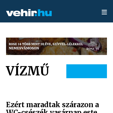
VÍZMŰ
Ezért maradtak szárazon a
WC-csészék vasárnap este