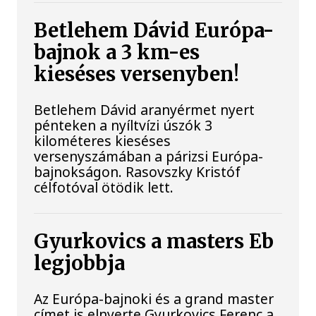
Betlehem Dávid Európa-
bajnok a 3 km-es
kieséses versenyben!
Betlehem Dávid aranyérmet nyert
pénteken a nyíltvízi úszók 3
kilométeres kieséses
versenyszámában a párizsi Európa-
bajnokságon. Rasovszky Kristóf
célfotóval ötödik lett.
Gyurkovics a masters Eb
legjobbja
Az Európa-bajnoki és a grand master
címet is elnyerte Gyurkovics Ferenc a