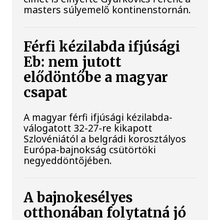
masters súlyemelő kontinenstornán.
Férfi kézilabda ifjúsági
Eb: nem jutott
elődöntőbe a magyar
csapat
A magyar férfi ifjúsági kézilabda-
válogatott 32-27-re kikapott
Szlovéniától a belgrádi korosztályos
Európa-bajnokság csütörtöki
negyeddöntőjében.
A bajnokesélyes
otthonában folytatná jó