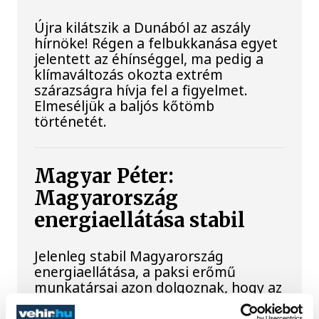
Újra kilátszik a Dunából az aszály
hírnöke! Régen a felbukkanása egyet
jelentett az éhínséggel, ma pedig a
klímaváltozás okozta extrém
szárazságra hívja fel a figyelmet.
Elmeséljük a baljós kőtömb
történetét.
Magyar Péter:
Magyarország
energiaellátása stabil
Jelenleg stabil Magyarország
energiaellátása, a paksi erőmű
munkatársai azon dolgoznak, hogy az
utolsó még termelő turbina
hibamentesen működjön - közölte a