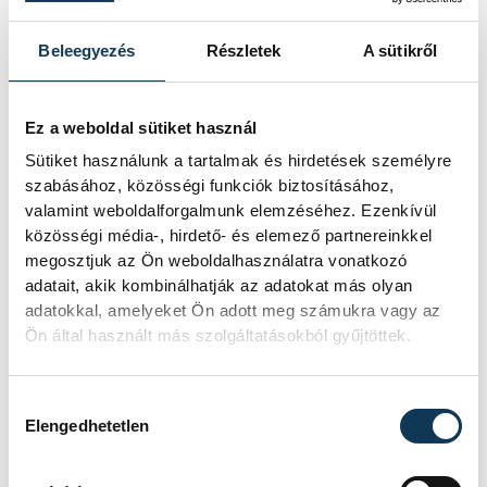
miniszterelnök a paksi erőműnél tett
keddi látogatása során.
Beleegyezés
Részletek
A sütikről
Játék közben fedezik fel
Ez a weboldal sütiket használ
a tudomány világát a
Sütiket használunk a tartalmak és hirdetések személyre
szabásához, közösségi funkciók biztosításához,
veszprémi gyerekek
valamint weboldalforgalmunk elemzéséhez. Ezenkívül
közösségi média-, hirdető- és elemező partnereinkkel
Látványos kísérletek, kreatív
megosztjuk az Ön weboldalhasználatra vonatkozó
feladatok és sok-sok élmény várja a
adatait, akik kombinálhatják az adatokat más olyan
gyerekeket a veszprémi Tinker
adatokkal, amelyeket Ön adott meg számukra vagy az
Labsben. Videónkban Balassa
Ön által használt más szolgáltatásokból gyűjtöttek.
Marietta, a központ vezetője mutatja
be, hogyan teszik izgalmassá a
természettudományok
Hozzájárulás kiválasztása
megismerését.
Elengedhetetlen