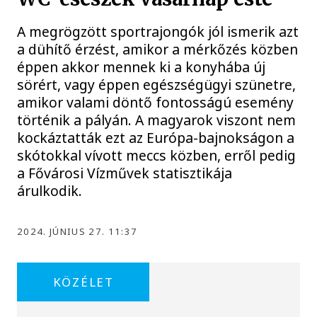
A megrögzött sportrajongók jól ismerik azt
a dühítő érzést, amikor a mérkőzés közben
éppen akkor mennek ki a konyhába új
sörért, vagy éppen egészségügyi szünetre,
amikor valami döntő fontosságú esemény
történik a pályán. A magyarok viszont nem
kockáztatták ezt az Európa-bajnokságon a
skótokkal vívott meccs közben, erről pedig
a Fővárosi Vízművek statisztikája
árulkodik.
2024. JÚNIUS 27. 11:37
KÖZÉLET