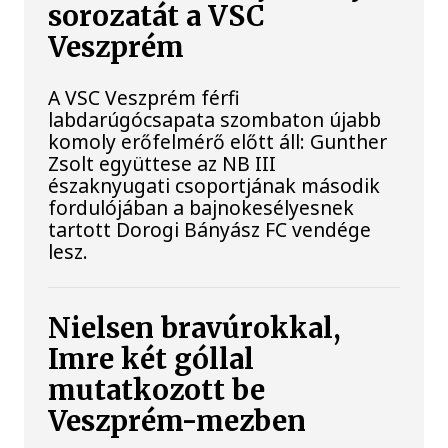
sorozatát a VSC
Veszprém
A VSC Veszprém férfi
labdarúgócsapata szombaton újabb
komoly erőfelmérő előtt áll: Gunther
Zsolt együttese az NB III
északnyugati csoportjának második
fordulójában a bajnokesélyesnek
tartott Dorogi Bányász FC vendége
lesz.
Nielsen bravúrokkal,
Imre két góllal
mutatkozott be
Veszprém-mezben