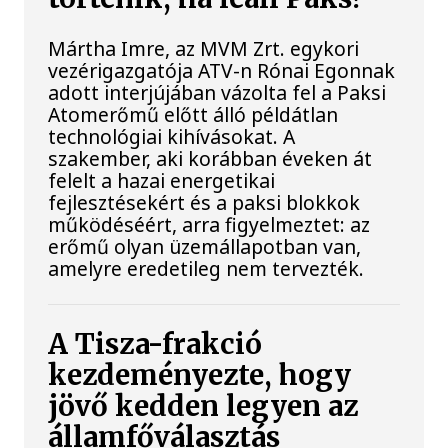
Mártha Imre, az MVM Zrt. egykori
vezérigazgatója ATV-n Rónai Egonnak
adott interjújában vázolta fel a Paksi
Atomerőmű előtt álló példátlan
technológiai kihívásokat. A
szakember, aki korábban éveken át
felelt a hazai energetikai
fejlesztésekért és a paksi blokkok
működéséért, arra figyelmeztet: az
erőmű olyan üzemállapotban van,
amelyre eredetileg nem tervezték.
A Tisza-frakció
kezdeményezte, hogy
jövő kedden legyen az
államfőválasztás