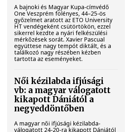
A bajnoki és Magyar Kupa-címvédő
One Veszprém fölényes, 44–25-ös
győzelmet aratott az ETO University
HT vendégeként csütörtökön, ezzel
sikerrel kezdte a nyári felkészülési
mérkőzések sorát. Xavier Pascual
együttese nagy tempót diktált, és a
találkozó nagy részében kézben
tartotta az eseményeket.
Női kézilabda ifjúsági
vb: a magyar válogatott
kikapott Dániától a
negyeddöntőben
A magyar női ifjúsági kézilabda-
válogatott 24-20-ra kikapott Dániától