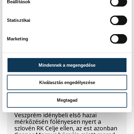
Beállítások
SPORT
Statisztikai
Marketing
A gólok mellett a
könnyek is potyogtak –
Mindennek a megengedése
Gasper Marguc
elköszönt Veszprémtől
Kiválasztás engedélyezése
Érzelmekben és gólokban gazdag
Megtagad
gálamérkőzést láthatott a veszprémi
közönség péntek este. A One
Veszprém idénybeli első hazai
mérkőzésén fölényesen nyert a
szlovén RK Celje ellen, az est azonban