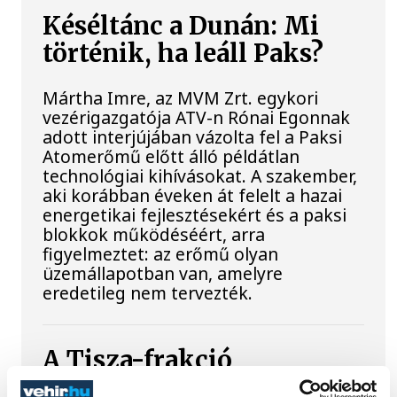
Késéltánc a Dunán: Mi
történik, ha leáll Paks?
Mártha Imre, az MVM Zrt. egykori
vezérigazgatója ATV-n Rónai Egonnak
adott interjújában vázolta fel a Paksi
Atomerőmű előtt álló példátlan
technológiai kihívásokat. A szakember,
aki korábban éveken át felelt a hazai
energetikai fejlesztésekért és a paksi
blokkok működéséért, arra
figyelmeztet: az erőmű olyan
üzemállapotban van, amelyre
eredetileg nem tervezték.
A Tisza-frakció
kezdeményezte, hogy