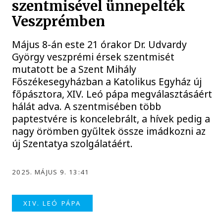
szentmisével ünnepelték
Veszprémben
Május 8-án este 21 órakor Dr. Udvardy
György veszprémi érsek szentmisét
mutatott be a Szent Mihály
Főszékesegyházban a Katolikus Egyház új
főpásztora, XIV. Leó pápa megválasztásáért
hálát adva. A szentmisében több
paptestvére is koncelebrált, a hívek pedig a
nagy örömben gyűltek össze imádkozni az
új Szentatya szolgálatáért.
2025. MÁJUS 9. 13:41
XIV. LEÓ PÁPA