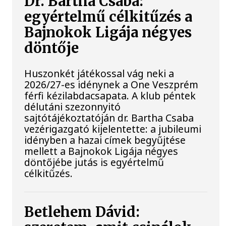
Dr. Bartha Csaba:
egyértelmű célkitűzés a
Bajnokok Ligája négyes
döntője
Huszonkét játékossal vág neki a
2026/27-es idénynek a One Veszprém
férfi kézilabdacsapata. A klub péntek
délutáni szezonnyitó
sajtótájékoztatóján dr. Bartha Csaba
vezérigazgató kijelentette: a jubileumi
idényben a hazai címek begyűjtése
mellett a Bajnokok Ligája négyes
döntőjébe jutás is egyértelmű
célkitűzés.
Betlehem Dávid: