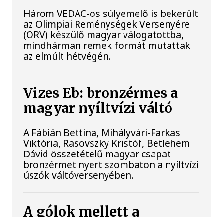
Három VEDAC-os súlyemelő is bekerült
az Olimpiai Reménységek Versenyére
(ORV) készülő magyar válogatottba,
mindhárman remek formát mutattak
az elmúlt hétvégén.
Vizes Eb: bronzérmes a
magyar nyíltvízi váltó
A Fábián Bettina, Mihályvári-Farkas
Viktória, Rasovszky Kristóf, Betlehem
Dávid összetételű magyar csapat
bronzérmet nyert szombaton a nyíltvízi
úszók váltóversenyében.
A gólok mellett a