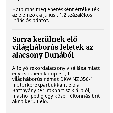
Hatalmas meglepetésként értékelték
az elemzők a júliusi, 1,2 százalékos
inflációs adatot.
Sorra kerülnek elő
világháborús leletek az
alacsony Dunából
A folyó rekordalacsony vízállása miatt
egy csaknem komplett, II.
világháborús német DKW NZ 350-1
motorkerékpárbukkant elő a
Batthyány téri rakpart sziklái alól,
máshol pedig egy közel féltonnás brit
akna került elő.