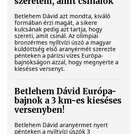
szeretem, amit csinálok
Betlehem Dávid azt mondta, kiváló
formában érzi magát, a sikere
kulcsának pedig azt tartja, hogy
szereti, amit csinál. Az olimpiai
bronzérmes nyíltvízi úszó a magyar
küldöttség első aranyérmét szerezte
pénteken a párizsi vizes Európa-
bajnokságon azzal, hogy megnyerte a
kieséses versenyt.
Betlehem Dávid Európa-
bajnok a 3 km-es kieséses
versenyben!
Betlehem Dávid aranyérmet nyert
pénteken a nyíltvízi úszók 3