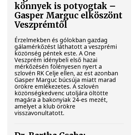
könnyek is potyogtak –
Gasper Marguc elköszönt
Veszprémtől
Érzelmekben és gólokban gazdag
gálamérkőzést láthatott a veszprémi
közönség péntek este. A One
Veszprém idénybeli első hazai
mérkőzésén fölényesen nyert a
szlovén RK Celje ellen, az est azonban
Gasper Marguc búcsúja miatt marad
örökre emlékezetes. A szlovén
közönségkedvenc utoljára öltötte
magára a bakonyiak 24-es mezét,
amelyet a klub örökre
visszavonultatott.