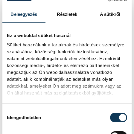
jövő kedden legyen az
államfőválasztás
Beleegyezés
Részletek
A sütikről
A Tisza-frakció kezdeményezte, hogy a
parlament jövő kedden válassza meg
Ez a weboldal sütiket használ
az új köztársasági elnököt.
Sütiket használunk a tartalmak és hirdetések személyre
szabásához, közösségi funkciók biztosításához,
valamint weboldalforgalmunk elemzéséhez. Ezenkívül
Valami óriási csapódott a
közösségi média-, hirdető- és elemező partnereinkkel
megosztjuk az Ön weboldalhasználatra vonatkozó
Holdba ma reggel
adatait, akik kombinálhatják az adatokat más olyan
adatokkal, amelyeket Ön adott meg számukra vagy az
Rendhagyó esemény zajlott le kedden
Ön által használt más szolgáltatásokból gyűjtöttek.
reggel. Magyar idő szerint 8:35 körül a
Hold felszínébe csapódott a SpaceX
egyik Falcon–9 rakétájának felső
Hozzájárulás kiválasztása
fokozata. A becsapódást a Földről
Elengedhetetlen
szabad szemmel nem lehetett látni, a
szakemberek azonban távcsövekkel