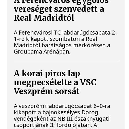
A Ferencváros egygólos
vereséget szenvedett a
Real Madridtól
A Ferencvárosi TC labdarúgócsapata 2-
1-re kikapott szombaton a Real
Madridtól barátságos mérkőzésen a
Groupama Arénában.
A korai piros lap
megpecsételte a VSC
Veszprém sorsát
A veszprémi labdarúgócsapat 6–0-ra
kikapott a bajnokesélyes Dorog
vendégeként az NB III északnyugati
csoportjának 3. fordulójában. A