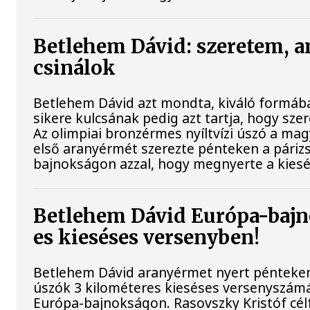
Betlehem Dávid: szeretem, a
csinálok
Betlehem Dávid azt mondta, kiváló formába
sikere kulcsának pedig azt tartja, hogy szere
Az olimpiai bronzérmes nyíltvízi úszó a ma
első aranyérmét szerezte pénteken a párizs
bajnokságon azzal, hogy megnyerte a kiesé
Betlehem Dávid Európa-bajn
es kieséses versenyben!
Betlehem Dávid aranyérmet nyert pénteken 
úszók 3 kilométeres kieséses versenyszámá
Európa-bajnokságon. Rasovszky Kristóf cél