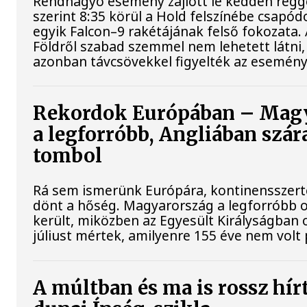
Rendhagyó esemény zajlott le kedden regg
szerint 8:35 körül a Hold felszínébe csapód
egyik Falcon–9 rakétájának felső fokozata.
Földről szabad szemmel nem lehetett látni
azonban távcsövekkel figyelték az esemény
Rekordok Európában – Mag
a legforróbb, Angliában szár
tombol
Rá sem ismerünk Európára, kontinensszert
dönt a hőség. Magyarország a legforróbb 
került, miközben az Egyesült Királyságban 
júliust mértek, amilyenre 155 éve nem volt
A múltban és ma is rossz hír