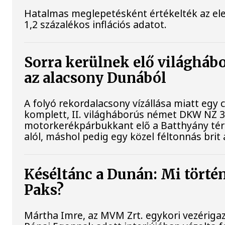
Hatalmas meglepetésként értékelték az elem
1,2 százalékos inflációs adatot.
Sorra kerülnek elő világhábo
az alacsony Dunából
A folyó rekordalacsony vízállása miatt egy
komplett, II. világháborús német DKW NZ 
motorkerékpárbukkant elő a Batthyány téri 
alól, máshol pedig egy közel féltonnás brit 
Késéltánc a Dunán: Mi történi
Paks?
Mártha Imre, az MVM Zrt. egykori vezériga