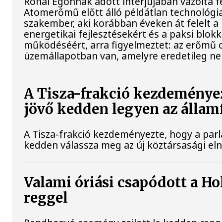
Rónai Egonnak adott interjújában vázolta fe
Atomerőmű előtt álló példátlan technológia
szakember, aki korábban éveken át felelt a 
energetikai fejlesztésekért és a paksi blok
működéséért, arra figyelmeztet: az erőmű 
üzemállapotban van, amelyre eredetileg ne
A Tisza-frakció kezdeménye
jövő kedden legyen az állam
A Tisza-frakció kezdeményezte, hogy a par
kedden válassza meg az új köztársasági el
Valami óriási csapódott a H
reggel