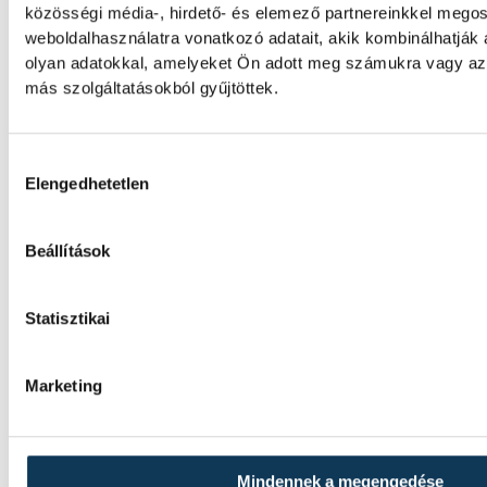
Reménységek Versenyére (ORV) készülő m
közösségi média-, hirdető- és elemező partnereinkkel mego
válogatottba, mindhárman remek formát m
weboldalhasználatra vonatkozó adatait, akik kombinálhatják
elmúlt hétvégén.
olyan adatokkal, amelyeket Ön adott meg számukra vagy az 
más szolgáltatásokból gyűjtöttek.
Vizes Eb: bronzérmes a mag
nyíltvízi váltó
Hozzájárulás kiválasztása
Elengedhetetlen
A Fábián Bettina, Mihályvári-Farkas Viktóri
Kristóf, Betlehem Dávid összetételű magya
Beállítások
bronzérmet nyert szombaton a nyíltvízi ús
váltóversenyében.
Statisztikai
A gólok mellett a könnyek i
Marketing
potyogtak – Gasper Marguc
Veszprémtől
Mindennek a megengedése