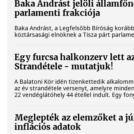
Baka Andrást jelöli államfőn
parlamenti frakciója
Baka Andrást, a Legfelsőbb Bíróság korábbi 
köztársasági elnöknek a Tisza párt parlamen
Egy furcsa halkonzerv lett a
Strandétele - mutatjuk!
A Balatoni Kör idén tizenkettedik alkalomm
az év strandétele versenyt, amelyre minden
22 vendéglátóhely 44 étellel indult. Egy fony
Meglepték az elemzőket a jú
inflációs adatok