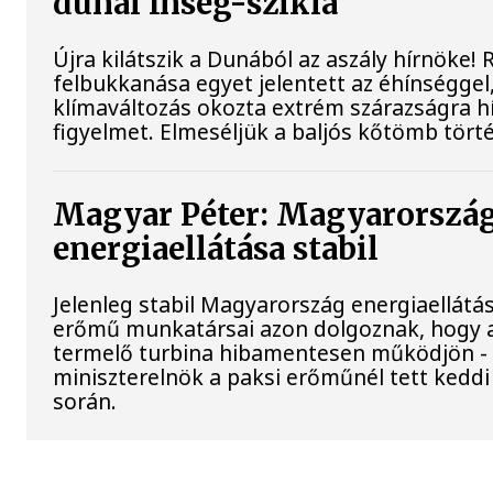
dunai Ínség-szikla
Újra kilátszik a Dunából az aszály hírnöke!
felbukkanása egyet jelentett az éhínséggel
klímaváltozás okozta extrém szárazságra hív
figyelmet. Elmeséljük a baljós kőtömb tört
Magyar Péter: Magyarorszá
energiaellátása stabil
Jelenleg stabil Magyarország energiaellátás
erőmű munkatársai azon dolgoznak, hogy 
termelő turbina hibamentesen működjön - 
miniszterelnök a paksi erőműnél tett keddi
során.