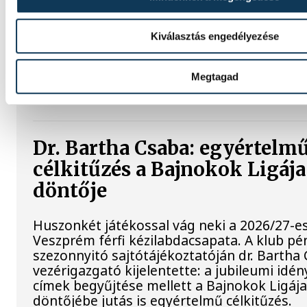
Érzelmekben és gólokban gazdag gálamérkő
a veszprémi közönség péntek este. A One
idénybeli első hazai mérkőzésén fölényesen
Kiválasztás engedélyezése
RK Celje ellen, az est azonban Gasper Marg
marad örökre emlékezetes. A szlovén köz
Megtagad
utoljára öltötte magára a bakonyiak 24-es 
klub örökre visszavonultatott.
Dr. Bartha Csaba: egyértelm
célkitűzés a Bajnokok Ligáj
döntője
Huszonkét játékossal vág neki a 2026/27-e
Veszprém férfi kézilabdacsapata. A klub pé
szezonnyitó sajtótájékoztatóján dr. Bartha
vezérigazgató kijelentette: a jubileumi idé
címek begyűjtése mellett a Bajnokok Ligáj
döntőjébe jutás is egyértelmű célkitűzés.